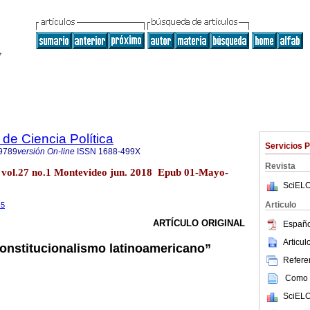
de Ciencia Política
Servicios 
9789
versión On-line
ISSN
1688-499X
Revista
t. vol.27 no.1 Montevideo jun. 2018 Epub 01-Mayo-
SciELO
Articulo
.5
ARTÍCULO ORIGINAL
Españo
Articu
onstitucionalismo latinoamericano”
Referen
Como c
SciELO