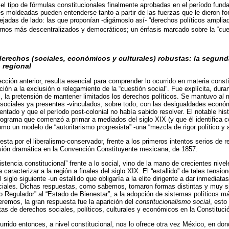
 el tipo de fórmulas constitucionales finalmente aprobadas en el período funda
s moldeadas pueden entenderse tanto a partir de las fuerzas que le dieron fo
 dejadas de lado: las que proponían -digámoslo así- “derechos políticos ampli
ernos más descentralizados y democráticos; un énfasis marcado sobre la “cues
derechos (sociales, económicos y culturales) robustas: la segun
 regional
cción anterior, resulta esencial para comprender lo ocurrido en materia const
ción a la exclusión o relegamiento de la “cuestión social”. Fue explícita, duran
, la pretensión de mantener limitados los derechos políticos. Se mantuvo al m
sociales ya presentes -vinculados, sobre todo, con las desigualdades económ
entado y que el período post-colonial no había sabido resolver. El notable hist
programa que comenzó a primar a mediados del siglo XIX (y que él identifica c
omo un modelo de “autoritarismo progresista” -una “mezcla de rigor político y
esta por el liberalismo-conservador, frente a los primeros intentos serios de r
esión dramática en la Convención Constituyente mexicana, de 1857.
stencia constitucional” frente a lo social, vino de la mano de crecientes nive
caracterizar a la región a finales del siglo XIX. El “estallido” de tales tensi
siglo siguiente -un estallido que obligaría a la elite dirigente a dar inmediata
ales. Dichas respuestas, como sabemos, tomaron formas distintas y muy sig
o Regulador” al “Estado de Bienestar”, a la adopción de sistemas políticos má
eremos, la gran respuesta fue la aparición del
constitucionalismo social
, esto
tas de derechos sociales, políticos, culturales y económicos en la Constituci
currido entonces, a nivel constitucional, nos lo ofrece otra vez México, en dond