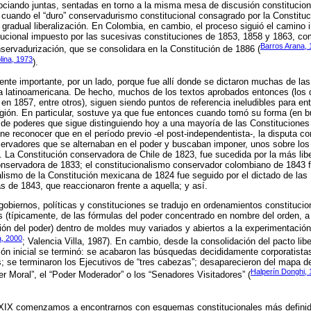
ociando juntas, sentadas en torno a la misma mesa de discusión constituciona
”, cuando el “duro” conservadurismo constitucional consagrado por la Constit
u gradual liberalización. En Colombia, en cambio, el proceso siguió el camino 
titucional impuesto por las sucesivas constituciones de 1853, 1858 y 1863, c
Barros Arana,
nservadurización, que se consolidara en la Constitución de 1886 (
lina, 1973
).
nte importante, por un lado, porque fue allí donde se dictaron muchas de la
ia latinoamericana. De hecho, muchos de los textos aprobados entonces (los 
n 1857, entre otros), siguen siendo puntos de referencia ineludibles para ent
egión. En particular, sostuve ya que fue entonces cuando tomó su forma (en bu
 de poderes que sigue distinguiendo hoy a una mayoría de las Constituciones 
ene reconocer que en el período previo -el post-independentista-, la disputa co
nservadores que se alternaban en el poder y buscaban imponer, unos sobre los
. La Constitución conservadora de Chile de 1823, fue sucedida por la más lib
servadora de 1833; el constitucionalismo conservador colombiano de 1843 fu
eralismo de la Constitución mexicana de 1824 fue seguido por el dictado de la
 de 1843, que reaccionaron frente a aquella; y así.
gobiernos, políticas y constituciones se tradujo en ordenamientos constitucio
 (típicamente, de las fórmulas del poder concentrado en nombre del orden, a
ción del poder) dentro de moldes muy variados y abiertos a la experimentación
a, 2000
; Valencia Villa, 1987). En cambio, desde la consolidación del pacto lib
ón inicial se terminó: se acabaron las búsquedas decididamente corporatista
 se terminaron los Ejecutivos de “tres cabezas”; desaparecieron del mapa de
Halperín Donghi,
er Moral”, el “Poder Moderador” o los “Senadores Visitadores” (
XIX comenzamos a encontrarnos con esquemas constitucionales más definid