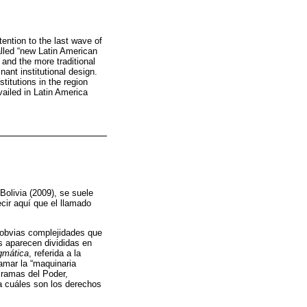
tention to the last wave of
alled “new Latin American
 and the more traditional
nant institutional design.
stitutions in the region
evailed in Latin America
Bolivia (2009), se suele
cir aquí que el llamado
s obvias complejidades que
s aparecen divididas en
gmática
, referida a la
lamar la “maquinaria
s ramas del Poder,
na cuáles son los derechos