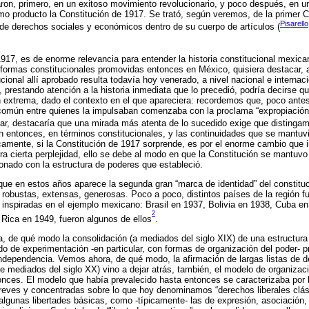
ron, primero, en un exitoso movimiento revolucionario, y poco después, en u
mo producto la Constitución de 1917. Se trató, según veremos, de la primer 
Pisarello
a de derechos sociales y económicos dentro de su cuerpo de artículos (
917, es de enorme relevancia para entender la historia constitucional mexica
reformas constitucionales promovidas entonces en México, quisiera destacar,
ucional allí aprobado resulta todavía hoy venerado, a nivel nacional e internaci
 prestando atención a la historia inmediata que lo precedió, podría decirse qu
 extrema, dado el contexto en el que apareciera: recordemos que, poco antes
común entre quienes la impulsaban comenzaba con la proclama “expropiación, 
ar, destacaría que una mirada más atenta de lo sucedido exige que distinga
n entonces, en términos constitucionales, y las continuidades que se mantuv
camente, si la Constitución de 1917 sorprende, es por el enorme cambio que
era cierta perplejidad, ello se debe al modo en que la Constitución se mantuv
ionado con la estructura de poderes que estableció.
 que en estos años aparece la segunda gran “marca de identidad” del constituc
robustas, extensas, generosas. Poco a poco, distintos países de la región 
 inspiradas en el ejemplo mexicano: Brasil en 1937, Bolivia en 1938, Cuba e
2
Rica en 1949, fueron algunos de ellos
.
, de qué modo la consolidación (a mediados del siglo XIX) de una estructur
odo de experimentación -en particular, con formas de organización del poder- p
 independencia. Vemos ahora, de qué modo, la afirmación de largas listas de 
e mediados del siglo XX) vino a dejar atrás, también, el modelo de organizac
nces. El modelo que había prevalecido hasta entonces se caracterizaba por la
reves y concentradas sobre lo que hoy denominamos “derechos liberales clási
 algunas libertades básicas, como -típicamente- las de expresión, asociación,