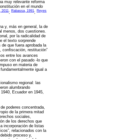
na muy relevante reforma
Constitución en el mundo
, 2011
Rabassa, 1991
Reyes
;
;
na y, más en general, la de
 al menos, dos cuestiones.
onal, por la radicalidad de
e el texto sorprende
 de que fuera aprobada la
confiscación, restitución”
mos entre los avances
ieron con el pasado -lo que
 impuso en materia de
o fundamentalmente igual a
ionalismo regional: las
fueron alumbrando
n 1940, Ecuador en 1945,
a de poderes concentrada,
ropio de la primera mitad
derechos sociales,
ión de los derechos que
 incorporación de listas
cos”, relacionados con la
 debido proceso y,