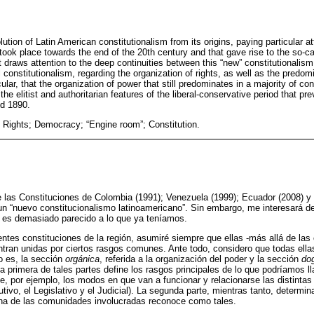
lution of Latin American constitutionalism from its origins, paying particular at
 took place towards the end of the 20th century and that gave rise to the so-c
t draws attention to the deep continuities between this “new” constitutionalism
l constitutionalism, regarding the organization of rights, as well as the predomi
cular, that the organization of power that still predominates in a majority of con
he elitist and authoritarian features of the liberal-conservative period that pr
d 1890.
; Rights; Democracy; “Engine room”; Constitution.
de las Constituciones de Colombia (1991); Venezuela (1999); Ecuador (2008) y 
 un “nuevo constitucionalismo latinoamericano”. Sin embargo, me interesará de
” es demasiado parecido a lo que ya teníamos.
ntes constituciones de la región, asumiré siempre que ellas -más allá de la
ntran unidas por ciertos rasgos comunes. Ante todo, considero que todas ella
to es, la sección
orgánica
, referida a la organización del poder y la sección
do
a primera de tales partes define los rasgos principales de lo que podríamos l
ce, por ejemplo, los modos en que van a funcionar y relacionarse las distinta
tivo, el Legislativo y el Judicial). La segunda parte, mientras tanto, determi
na de las comunidades involucradas reconoce como tales.