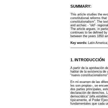
SUMMARY:
This article studies the evo
constitutional reforms that
constitutionalism”. The tex
and archaic - “old”- regiona
The article argues, in parti
continues to be defined by t
between the years 1850 an
Key words:
Latin America
1. INTRODUCCIÓN
A partir de la aprobación 
hablar de la existencia de
“nuevo constitucionalismo
En mi examen de las difere
les son propias-, se encue
dos partes principales, es
declaración de derechos. L
democrática” (ella estable
típicamente, el Poder Ejecu
fundamentales que cada u