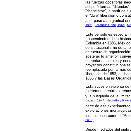
las fuerzas opositoras neg
adquirió formas “diferidas
“deshelarse”, a partir de s
el “duro” liberalismo cons
abrir paso a su gradual co
1993
Jaramillo Uribe, 1964
Mo
;
;
Este período es especialme
trascendentes de la histor
Colombia en 1886, México e
constitucionalismo de la r
estructura de organización
sostener lo anterior, convi
enfrentar a liberales y co
proyectos constitucionales
reemplazada por la más con
liberal desde 1853; el lib
1836 y las Bases Orgánicas
Esta sucesión violenta de 
fuertemente entre extremos
y la búsqueda de la limita
Bazant, 1977
Negretto y River
;
parte de esa experimentaci
exploraciones monárquicas;
instituciones como el “Pod
2010
).
Desde mediados del siglo 