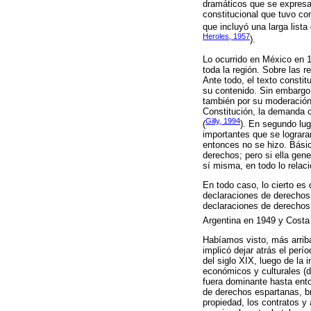
dramáticos que se expresa
constitucional que tuvo co
que incluyó una larga list
Heroles, 1957
).
Lo ocurrido en México en 1
toda la región. Sobre las 
Ante todo, el texto constit
su contenido. Sin embargo,
también por su moderación
Constitución, la demanda 
Gilly, 1994
(
). En segundo lug
importantes que se lograra
entonces no se hizo. Bási
derechos; pero si ella gen
sí misma, en todo lo relac
En todo caso, lo cierto es
declaraciones de derechos 
declaraciones de derechos
Argentina en 1949 y Costa 
Habíamos visto, más arriba
implicó dejar atrás el perí
del siglo XIX, luego de la
económicos y culturales (d
fuera dominante hasta ento
de derechos espartanas, b
propiedad, los contratos y