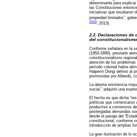
determinante para explicar
las Constituciones entonce
iniciativas que resultaron
propiedad limitados”; gobi
2010
; 2013).
2.2. Declaraciones de 
del constitucionalismo
Conforme señalara en la se
(1850-1890), prestarle aten
constitucionalismo regional
atención de los problemas 
período colonial había alim
Halperín Dongi definió al 
promovidas por Alberdi), c
La abierta resistencia impu
social,” adquirió una expr
El hecho es que dicha “resi
políticas que comenzaron a 
producirse a comienzos del 
postergadas demandas soci
desde el pasaje del “Estad
constitucional, conforme v
introducción de amplias lis
La gran ilustración de lo o