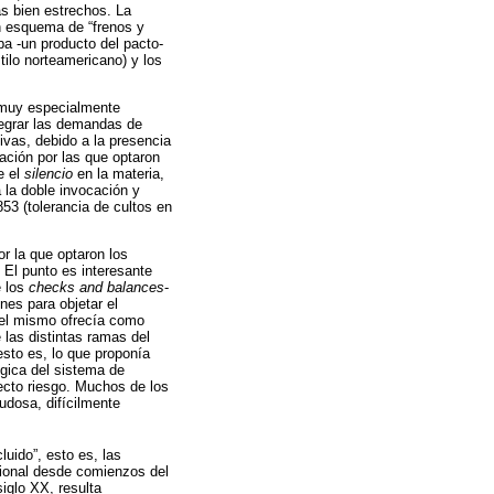
s bien estrechos. La
un esquema de “frenos y
ba -un producto del pacto-
tilo norteamericano) y los
, muy especialmente
tegrar las demandas de
tivas, debido a la presencia
ración por las que optaron
e el
silencio
en la materia,
 la doble invocación y
53 (tolerancia de cultos en
or la que optaron los
 El punto es interesante
e los
checks and balances
-
nes para objetar el
 el mismo ofrecía como
e las distintas ramas del
esto es, lo que proponía
ógica del sistema de
recto riesgo. Muchos de los
udosa, difícilmente
luido”, esto es, las
ucional desde comienzos del
iglo XX, resulta