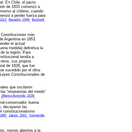
l. En Chile, el pacto
ución de 1833 comenzó a
inverso al chileno, cuando
omenzó a perder fuerza para
 1913
Basadre, 1949
Bushnell,
;
;
s Constituciones más
de Argentina en 1853,
ender el actual
ena medida) definitiva la
de la región. Para
nstitucional tendía a
 otros, sus propios
eral de 1828, que fue
e sucedido por el ultra-
s Leyes Constitucionales de
nales que oscilaron
 las “respuestas del miedo”
Blanco Acevedo, 1939
 (
;
eral-conservador, buena
s; decayeron las
l constitucionalismo
 1980
Jaksic, 2001
Gargarella,
;
;
os, menos abiertos a la