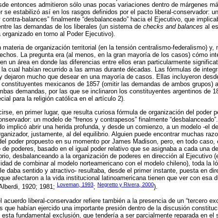
sde entonces admitieron sólo unas pocas variaciones dentro de márgenes má
r se estabilizó así en los rasgos definidos por el pacto liberal-conservador: 
 contra-balances” finalmente “desbalanceado” hacia el Ejecutivo, que implica
entre las demandas de los liberales (un sistema de
checks and balances
al es
organizado en torno al Poder Ejecutivo).
 materia de organización territorial (en la tensión centralismo-federalismo) y
rechos. La pregunta era (al menos, en la gran mayoría de los casos) cómo in
en un área en donde las diferencias entre ellos eran particularmente significa
r la cual habían recurrido a las armas durante décadas. Las fórmulas de integ
 y dejaron mucho que desear en una mayoría de casos. Ellas incluyeron desd
os constituyentes mexicanos de 1857 (omitir las demandas de ambos grupos) a
mbas demandas, por las que se inclinaron los constituyentes argentinos de 18
ial para la religión católica en el artículo 2).
cirse, en primer lugar, que resulta curiosa fórmula de organización del poder p
l-conservador: un modelo de “frenos y contrapesos” finalmente “desbalanceado”.
 implicó abrir una herida profunda, y desde un comienzo, a un modelo -el d
rganizador, justamente, al del equilibrio. Alguien puede encontrar muchas razo
el poder propuesto en su momento por James Madison, pero, en todo caso,
brio de poderes, basado en el igual poder relativo que se asignaba a cada una d
ibrio, desbalanceando a la organización de poderes en dirección al Ejecutivo (
esidad de combinar al modelo norteamericano con el modelo chileno), toda la l
le daba sentido y atractivo- resultaba, desde el primer instante, puesta en di
que afectaron a la vida institucional latinoamericana tienen que ver con esa d
Loveman, 1993
Negretto y Rivera, 2000
 (Alberdi, 1920; 1981;
;
).
acuerdo liberal-conservador refiere también a la presencia de un “tercero exc
as que habían ejercido una importante presión dentro de la discusión constit
esta fundamental exclusión, que tendería a ser parcialmente reparada en el s