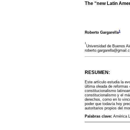
The “new Latin Amer
1
Roberto Gargarella
1
Universidad de Buenos Air
roberto.gargarella@gmail.
RESUMEN:
Este artículo estudia la ev
última oleada de reformas c
constitucionalismo latinoa
constitucionalismo y el más 
derechos, como en lo vincul
poder que todavía hoy pred
autoritarios propios del m
Palabras clave:
América L