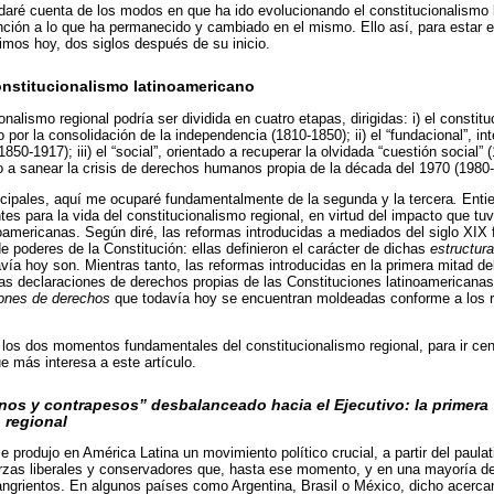
daré cuenta de los modos en que ha ido evolucionando el constitucionalismo 
nción a lo que ha permanecido y cambiado en el mismo. Ello así, para estar 
bimos hoy, dos siglos después de su inicio.
onstitucionalismo latinoamericano
onalismo regional podría ser dividida en cuatro etapas, dirigidas: i) el constit
por la consolidación de la independencia (1810-1850); ii) el “fundacional”, in
0-1917); iii) el “social”, orientado a recuperar la olvidada “cuestión social” (
 a sanear la crisis de derechos humanos propia de la década del 1970 (1980
ncipales, aquí me ocuparé fundamentalmente de la segunda y la tercera
.
Entie
es para la vida del constitucionalismo regional, en virtud del impacto que tuv
noamericanas. Según diré, las reformas introducidas a mediados del siglo XIX 
de poderes de la Constitución: ellas definieron el carácter de dichas
estructur
vía hoy son. Mientras tanto, las reformas introducidas en la primera mitad del
las declaraciones de derechos propias de las Constituciones latinoamericanas: 
iones de derechos
que todavía hoy se encuentran moldeadas conforme a los r
los dos momentos fundamentales del constitucionalismo regional, para ir centr
e más interesa a este artículo.
enos y contrapesos” desbalanceado hacia el Ejecutivo: la primera
 regional
 produjo en América Latina un movimiento político crucial, a partir del paulat
erzas liberales y conservadores que, hasta ese momento, y en una mayoría d
ngrientos. En algunos países como Argentina, Brasil o México, dicho acerca