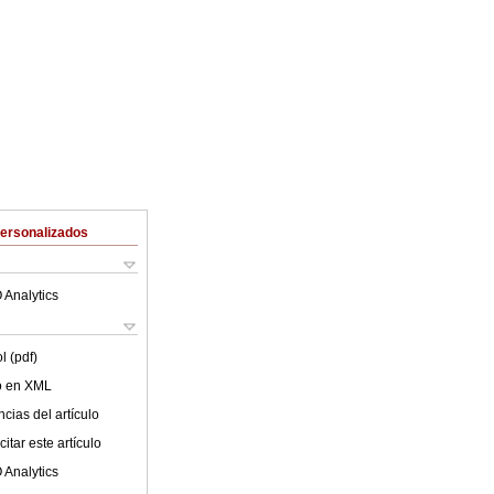
Personalizados
 Analytics
l (pdf)
lo en XML
cias del artículo
itar este artículo
 Analytics