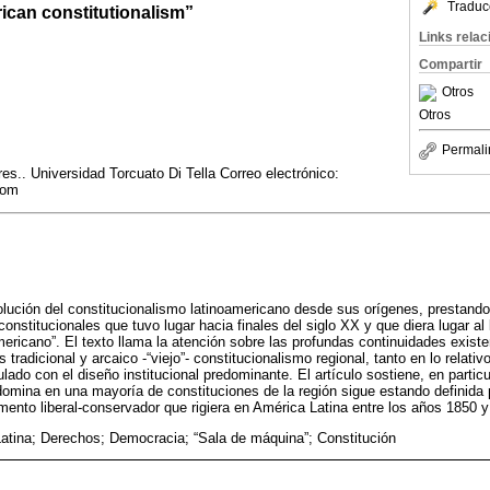
Traduc
ican constitutionalism”
Links rela
Compartir
Otros
Otros
Permali
es.. Universidad Torcuato Di Tella Correo electrónico:
com
olución del constitucionalismo latinoamericano desde sus orígenes, prestando 
onstitucionales que tuvo lugar hacia finales del siglo XX y que diera lugar a
mericano”. El texto llama la atención sobre las profundas continuidades existe
tradicional y arcaico -“viejo”- constitucionalismo regional, tanto en lo relativ
ado con el diseño institucional predominante. El artículo sostiene, en particu
omina en una mayoría de constituciones de la región sigue estando definida po
omento liberal-conservador que rigiera en América Latina entre los años 1850 
atina; Derechos; Democracia; “Sala de máquina”; Constitución