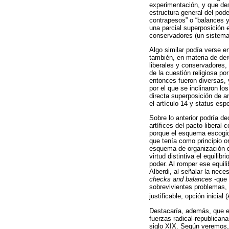
experimentación, y que de
estructura general del pode
contrapesos” o “balances y
una parcial superposición 
conservadores (un sistema 
Algo similar podía verse en
también, en materia de de
liberales y conservadores, 
de la cuestión religiosa po
entonces fueron diversas,
por el que se inclinaron l
directa superposición de a
el artículo 14 y status espec
Sobre lo anterior podría de
artífices del pacto libera
porque el esquema escogido
que tenía como principio o
esquema de organización d
virtud distintiva el equili
poder. Al romper ese equil
Alberdi, al señalar la nec
checks and balances
-que 
sobrevivientes problemas, 
justificable, opción inicial
Destacaría, además, que el 
fuerzas radical-republican
siglo XIX. Según veremos, 