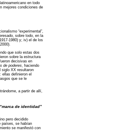
latinoamericano en todo
en mejores condiciones de
ucionalismo “experimental”,
teresado, sobre todo, en la
1917-1980) y; iv) el de los
-2000).
ndo que solo estas dos
ieron sobre la estructura
fueron decisivas en
as de poderes
, haciendo
 siglo XX resultaron
ellas definieron el
asgos que se le
ándome, a partir de allí,
 “marca de identidad”
ino pero decidido
e países, se habían
miento se manifestó con