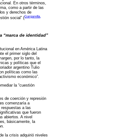
cional. En otros términos,
rma, como a partir de las
ados y derechos de
Gargarella,
tión social” (
da “marca de identidad”
itucional en América Latina
te el primer siglo del
argen, por lo tanto, la
icas y políticas que el
oriador argentino Tulio
on políticas como las
 activismo económico”.
emediar la “cuestión
les de coerción y represión
ones comenzaría a
s respuestas a las
nificativas que fueron
s abiertos. A nivel
 es, básicamente, la
ón.
e la crisis adquirió niveles