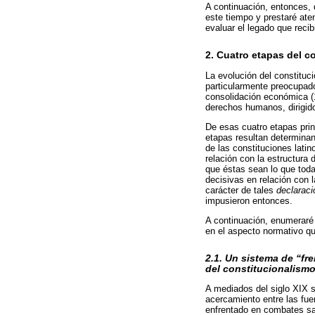
A continuación, entonces, 
este tiempo y prestaré ate
evaluar el legado que reci
2. Cuatro etapas del c
La evolución del constituci
particularmente preocupado 
consolidación económica (185
derechos humanos, dirigido
De esas cuatro etapas pri
etapas resultan determinant
de las constituciones lati
relación con la estructura 
que éstas sean lo que toda
decisivas en relación con 
carácter de tales
declarac
impusieron entonces.
A continuación, enumeraré 
en el aspecto normativo qu
2.1. Un sistema de “fr
del constitucionalismo
A mediados del siglo XIX se
acercamiento entre las fu
enfrentado en combates sa