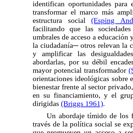
identifican oportunidades para 
transformar el marco más ampli
estructura social
(Esping An
facilitando que las sociedade
umbrales de acceso a educación y
la ciudadanía
─
otros relevan la 
y amplificar las desigualdade
abordarlas, por su débil encaden
mayor potencial transformador
(
orientaciones ideológicas sobre e
bienestar frente al sector privad
en su financiamiento, y el grup
dirigidas
(Briggs 1961)
.
Un abordaje tímido de los f
través de la política social se ex
que promueven un acceso a serv