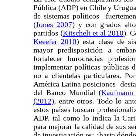
Pública (ADP) en Chile y Urugua
de sistemas políticos fuertemen
(
Jones 2007
) y con grados alto
partidos (
Kitschelt et al 2010
). C
Keeefer 2010
) esta clase de si
mayor predisposición a embar
fortalecer burocracias profes
implementar políticas públicas 
no a clientelas particulares. P
América Latina posiciones dest
del Banco Mundial (
Kaufmann 
(2012)
, entre otros. Todo lo an
estos países buscan profesionaliz
ADP, tal como lo indica la Cart
para mejorar la calidad de sus s
de investigación es: ¿hasta dónd