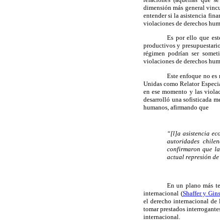
dimensión más general vincu
entender si la asistencia fi
violaciones de derechos huma
Es por ello que est
productivos y presupuestarios
régimen podrían ser someti
violaciones de derechos hu
Este enfoque no es
Unidas como Relator Especial
en ese momento y las viola
desarrolló una sofisticada m
humanos, afirmando que
“[l]a asistencia e
autoridades chilen
confirmaron que la
actual represión de
En un plano más teó
internacional
(
Shaffer y Gi
el derecho internacional de
tomar prestados interrogantes
internacional.