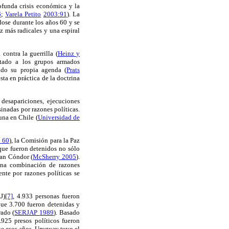
ofunda crisis económica
y la
6
;
Varela
Petito
2003:91
).
La
dose durante los años 60
y se
z más radicales y
una espiral
a contra
la guerrilla
(
Heinz
y
tado a los
grupos armados
do su propia agenda
(
Prats
ta en práctica
de
la doctrina
, desapariciones, ejecuciones
sinadas
por razones políticas
.
una en
Chile (
Universidad de
:
60
)
, la Comisión
para la Paz
que fueron detenidos
no sólo
lan Cóndor
(
McSherry
2005
)
.
una combinación
de
razones
ente por razones políticas
se
J)
[7]
,
4.933
personas fueron
 que
3.700
fueron detenidas
y
rado
(
SERJAP
1989
)
.
Basado
.925
presos políticos
fueron
e esos años,
Uruguay
tuvo el