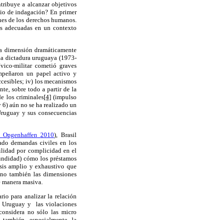
tribuye a
alcanzar objetivos
io de
indagación
?
En primer
ones de los derechos humanos.
s
adecuadas
en un contexto
na dimensión dramáticamente
la dictadura uruguaya
(1973-
ívico-militar cometió
graves
empeñaron
un papel
activo y
ccesibles;
iv)
los mecanismos
te, sobre todo a partir de la
de
los criminales
[4]
(impulso
 6) aún no se
ha realizado un
Uruguay
y sus consecuencias
Opgenhaffen
2010
), Brasil
ado demandas civiles en los
ilidad por complicidad en el
undidad) cómo los préstamos
sis amplio y exhaustivo que
ino también las dimensiones
de manera masiva.
rio para analizar
la relación
de Uruguay
y la
s violaciones
considera no sólo las micro
o también, especialmente, la