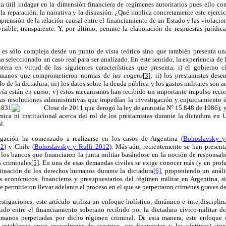
ta útil indagar en la dimensión
financiera de
regímenes autoritarios pues ello
con
 la reparación, la narrativa y
la disuasión.
¿Qué implica concretamente este ejercic
mprensión
de la relación causal
entre el financiamiento de un Estado y las violaci
visible, transparente.
Y
, por último
, permite
la elaboración de respuestas jurídica
 es sólo compleja desde un punto de vista teórico sino que también presenta u
 ha seleccionado un caso real para ser analizado. En este sentido, la
experiencia de
ntera
en virtud de las siguientes características que presenta: i)
el gobierno c
humanos que comprometieron
normas
de
ius cogens
[3]
; ii
)
los prestamistas des
do
de la dictadura
; iii)
los datos
sobre la deuda pública
y los gastos militares son a
vía están
en curso; v) estos mecanismos han recibido un importante impulso recien
las resoluciones administrativas
que impedían la
investigación y enjuiciamiento 
.831
de 2011 que derogó la ley de amnistía N° 15.848 de 1986);
y
mica ni institucional acerca del
rol
de los prestamistas
durante la dictadura
en 
l.
igación
ha comenzado a realizarse en los casos de
Argentina
(
Bohoslavsky
y
12
)
y
Chile (
Bohoslavsky
y
Rulli
2012
).
Más aún,
recientemente se han present
 los
bancos que financiaron
la junta militar
basándose en la noción
de responsab
 criminales
[5]
.
En una de esas demandas civiles se exige conocer más (y en prof
ituación de los derechos humanos durante la dictadura
[6]
, proponiendo un análi
s económicos,
financieros y presupuestarios
del régimen
militar en Argentina
,
s
 permitieron llevar adelante el proceso en el que se
perpetraron crímenes graves 
stigaciones, este artículo utiliza
un enfoque holístico, dinámico e interdisciplina
ido entre el
financiamiento soberano recibido por la
dictadura cívico-militar 
umanos
perpetradas por dicho régimen criminal
. De esta manera, este enfoque
 establecen entre escuadrones de asesinos, sus financistas y las víctimas) sin