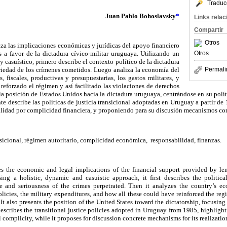
Traduc
Juan Pablo Bohoslavsky
*
Links rela
Compartir
Otros
liza las implicaciones económicas y jurídicas del apoyo financiero
Otros
s a favor de la dictadura cívico-militar uruguaya. Utilizando un
y casuístico, p
rimero describe
el contexto político de
la dictadura
Permali
riedad de
los crímenes cometidos. Luego analiza la economía del
s, fiscales, productivas y presupuestarias, los gastos militares, y
eforzado el régimen y así facilitado las violaciones de derechos
la posición de
Estados Unidos hacia
la dictadura uruguaya
, centrándose en
su polí
nte describe
las políticas de justicia transicional
adoptadas en Uruguay a partir de 
bilidad por complicidad financiera, y proponiendo para su discusión mecanismos con
nsicional, régimen autoritario, complicidad económica, responsabilidad, finanzas.
ies the economic and legal implications of the financial support provided by len
ing a holistic, dynamic and casuistic approach, it first describes the politi
 and seriousness of the crimes perpetrated. Then it analyzes the country’s ec
icies, the military expenditures, and how all these could have reinforced the regim
It also presents the position of the United States toward the dictatorship, focusing
describes the transitional justice policies adopted in Uruguay from 1985, highlight
al complicity, while it proposes for discussion concrete mechanisms for its realizatio