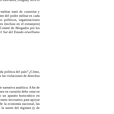
-
militar trató de controlar y
nte del poder militar en cada
os políticos,
organizaciones
es (incluso en el extranjero)
l Comité de Abogados por los
l Sur del Estado orwelliano
ida política del país? ¿Cómo,
a las violaciones
de derechos
e narrativa analítica. A fin de
en en cuestión debe estar en
n un aparato burocrático en
 tanto necesarios para apoyar
de la economía nacional, las
 la suerte del régimen (y de