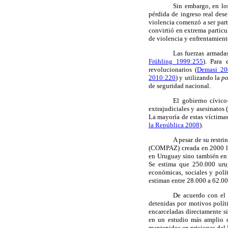
Sin embargo, en
lo
pérdida de
ingreso real
dese
violencia comenzó a ser part
convirtió en
extrema
partic
de violencia
y
enfrentamient
Las fuerzas armada
Frühling
1999:255
).
Para 
revolucionarios
(
Demasi
20
2010:220
) y
utilizando la
po
de
seguridad nacional.
El gobierno
cívico
extrajudiciales y
asesinatos
(
La mayoría de estas
víctima
la República
2008
)
.
A pesar
de
su restr
(
COMPAZ) creada en
2000 l
en
Uruguay
sino también en
Se estima que
250.000
uru
económicas, sociales
y polí
estiman
entre
28.000 a 62.0
De acuerdo con el
detenidas por
motivos polít
encarceladas
directamente
s
en
un estudio más amplio
mantenidos en
prisiones del