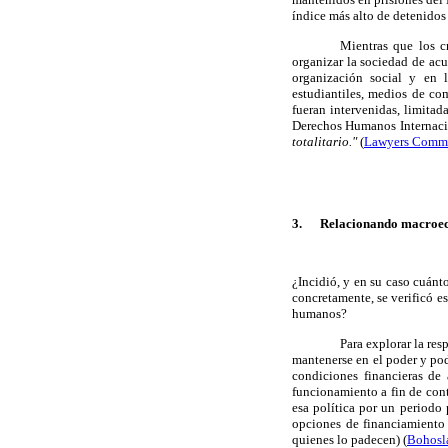
índice más alto de detenidos
Mientras que los c
organizar la sociedad de acu
organización social y en l
estudiantiles, medios de com
fueran intervenidas, limitad
Derechos Humanos Internaci
totalitario."
(
Lawyers Commit
3.
Relacionando macroecon
¿Incidió, y en su caso cuánt
concretamente, se verificó e
humanos?
Para explorar la res
mantenerse en el poder y po
condiciones financieras de
funcionamiento a fin de cont
esa política por un periodo
opciones de financiamiento 
quienes lo padecen) (
Bohosl