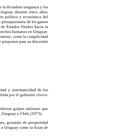
e
la dictadura uruguaya y
los
Uruguay
durante
estos
años
,
nto político y económico del
n presupuestaria
de los gastos
 de
Estados Unidos hacia
la
 derechos humanos en Uruguay
.
almente, como la complicidad
e proponen
para su discusión
dad y sistematicidad de los
ibida por el gobierno cívico-
ufrieron
golpes militares que
,
Uruguay y Chile
(
1973).
ares,
gozando de prosperidad
a a
Uruguay
como la
Suiza de