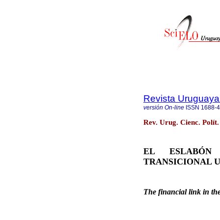
Revista Uruguaya 
versión On-line
ISSN
1688-
Rev. Urug. Cienc. Polít
EL ESLABÓN 
TRANSICIONAL 
The financial link in th