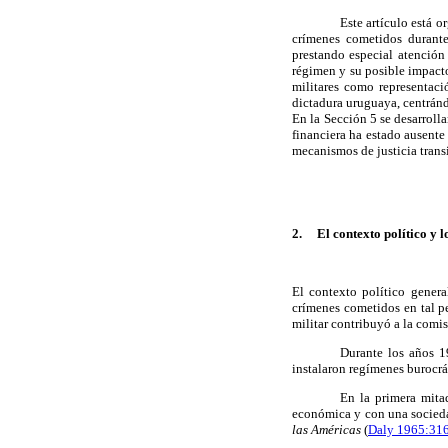
Este artículo está 
crímenes cometidos
durant
prestando especial atenció
régimen y su posible impact
militares como representaci
dictadura uruguaya
, centrán
En la Sección
5
se desarroll
financiera ha estado ausent
mecanismos de justicia trans
2.
El contexto político y 
El contexto político genera
crímenes cometidos en tal pe
militar contribuyó a la comi
Durante los
años
1
instalaron regímenes burocrát
En la primera mita
económica
y
con una socied
las Américas
(
Daly 1965:
31