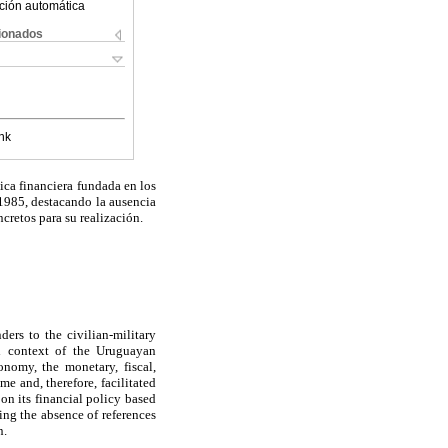
ción automática
cionados
nk
tica financiera fundada en los
1985, destacando la ausencia
cretos para su realización.
ders to the civilian-military
cal context of the Uruguayan
onomy, the monetary, fiscal,
e and, therefore, facilitated
 on its financial policy based
ing the absence of references
n.