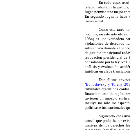
En todo caso, resul
relacionados con la justicia
,
lugar
, permite una mejor co
En segundo lugar, la hace
transicional.
Como esta tarea no
práctica, en este artículo se
1984)
es
una verdadera ca
violaciones de derechos 
substantivo durante el perío
de justicia transicional
toda
revocación presidencial de
consolidado por la ley
N° 18
análisis y evaluación acadé
jurídicas
en clave transiciona
Esta última invest
(
Bohoslavsky y Torelly 20
tribunales argentinos
contra
financiamiento de regímenes
tuvieron un impacto en la s
incluye no sólo los
aspecto
políticas e institucionales
que
Siguiendo esas inve
causal que pudo haber exist
masivas
de los derechos h
relaciones (aquellas que se