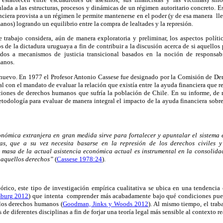
lada a las estru
cturas
,
procesos y dinámicas de
un
régimen autoritario concreto
. E
nanciera provista a un régimen le permite mantenerse en el poder (y de esa manera l
nos) logrando un equilibrio entre la compra de lealtades y la represión.
e trabajo considera, aún de manera exploratoria y preliminar, los aspectos políti
 de la dictadura uruguaya a fin de contribuir a la discusión acerca de si aquellos 
dos a mecanismos de justicia transicional basados en la noción de responsa
manos.
 nuevo. En 1977 el Profesor Antonio Cassese fue designado por la Comisión de D
 con el mandato de evaluar la relación que existía entre la ayuda financiera que r
ciones de derechos humanos que sufría la población de Chile.
En su informe, de 
etodología para evaluar de ma­nera integral el impacto de la ayuda financiera sobre 
conómica extranjera en gran medida sirve para fortalecer y apuntalar el sistem
as, que a su vez necesita basarse en la represión de los derechos civiles y 
 masa de la actual asistencia económica actual es instrumental en la consolida
 aquellos derechos”
(
Cassese 1978:24
).
rico, este tipo de investigación empírica cualitativa se ubica en una tendencia 
nsburg
2012
) que intenta comprender más acabadamente bajo qué condiciones pued
 los derechos humanos (
Goodman, Jinks y Woods 2012
). Al mismo tiempo, el trab
 de diferentes disciplinas a fin de forjar una teoría legal más sensible al contexto re