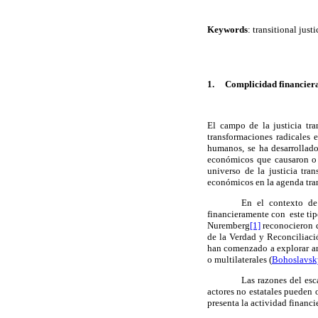
Keywords
: transitional jus
1.
Complicidad financiera 
El campo de la justicia tr
transformaciones radicales 
humanos, se ha desarrollad
económicos
que causaron o 
universo de
la justicia tran
económicos
en la agenda tra
En el contexto de
financieramente con este tip
Nuremberg
[1]
reconocieron q
de la Verdad y Reconciliaci
han comenzado a explorar
a
o multilaterales (
Bohoslavsk
Las razones del esc
actores no estatales pueden 
presenta la actividad financi