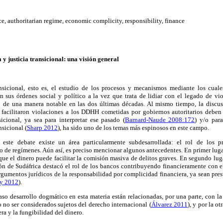
tice, authoritarian regime, economic complicity, responsibility, finance
y justicia transicional: una visión general
ansicional, esto es, el estudio de los procesos y mecanismos mediante los cual
en sus órdenes social y político a la vez que trata de lidiar con el legado de vi
o de una manera notable en las dos últimas décadas.
Al mismo tiempo, la
discus
facilitaron
violaciones a los DDHH cometidas por gobiernos autoritarios
deben 
sicional, ya sea
para interpretar ese pasado
(
Barnard
-Naude
2008:172
)
y/o
par
nsicional
(
Sharp 2012
)
,
ha sido uno de
los temas más espinosos
en este campo.
 este debate existe un
área
particularmente subdesarrollada: el rol de los p
o de regímenes. Aún así, es preciso mencionar algunos antecedentes. En primer lug
ue el dinero puede facilitar la comisión masiva de delitos graves. En segundo lug
ón de Sudáfrica destacó el rol de los bancos contribuyendo financieramente con e
rgumentos jurídicos de la responsabilidad por complicidad financiera, ya sean prest
y 2012
).
aso desarrollo dogmático en esta materia están relacionadas, por una parte, con la 
o no ser considerados sujetos del derecho internacional (
Álvarez 2011
), y por la o
era y la fungibilidad del dinero.