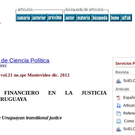
de Ciencia Política
Servicios 
499X
Revista
. vol.21 no.spe Montevideo dic. 2012
SciELO
Articulo
FINANCIERO EN LA JUSTICIA
Españo
URUGUAYA
Articu
Referen
e Uruguayan transitional justice
Como c
SciELO