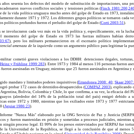
s años sesenta
los defectos del modelo de substitución de importaciones,
una pr
ncadenaron nuevos conflictos
sociales y tensiones políticas
(
Finch
1981:200,24
e de la
vida política uruguaya
mucho antes
del golpe de Estado
en 1973, instalán
ularmente durante
1971 y 1972.
Los diferentes grupos
políticos
se tornaron cada ve
os políticos
profundos
fueron el preludio
del golpe de Estado
(
Corti
2003:51
)
.
s
se involucraron
cada vez más en
la vida política
y,
específicamente,
en la luch
el momento del golpe de Estado
en 1973
las fuerzas militares
habían derro
03:67
)
,
pero los militares permanecieron
en el escenario político
implementan
tencial amenaza de
la izquierda
como un argumento público para legitimar la pues
-
militar
cometió graves violaciones a los DDHH:
detenciones ilegales
, torturas
Heinz
y
Frühling
1999:283
).
Entre 1973 y 1984
al menos 116
personas fueron ase
s
fueron asesinadas en
Uruguay
, mientras que
25 fueron
asesinados en Argentina
y 
ingido mandato y limitados poderes
inquisitivos
(
Errandonea
2008:
40
;
Skaar
2007
ogró probar 172 casos
de detenidos-desaparecidos
(
COMPAZ 2003
)
, explicando
Argentina, Bolivia
, Colombia
y Chile
, lo que confirma, a su vez,
la eficacia del
P
guayos
(alrededor del 14
% de la población total del país)
emigró
debido a 
ticas
entre 1972 y 1980
, mientras que los exiliados
entre 1973 y 1977
estrictam
00
(
Aguiar 1986:
23
).
Informe
"
Nunca Más"
elaborado por
la ONG
Servicio de
Paz y Justicia
(SERPA
icos y fueron mantenidas en
prisión y sometidas a
procesos judiciales
, mientras
in
ning
ún proceso
legal.
El
99% de
los presos entrevistados por
SERPAJ
fue tortu
de la Universidad
de la República, se
llegó a la conclusión
de que al menos
5
 Estado y 67
bebés nacieron
en la cárcel
(
Universidad de la República
2008
)
.
Durant