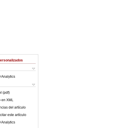
Personalizados
 Analytics
l (pdf)
lo en XML
cias del artículo
itar este artículo
 Analytics