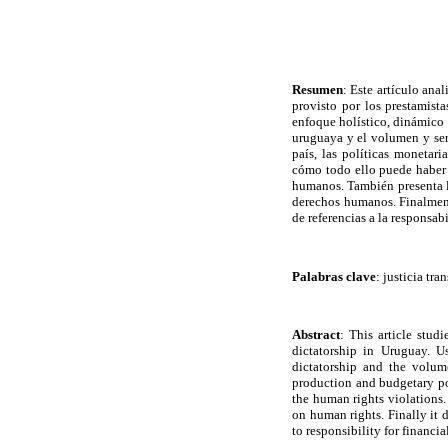
Resumen
: Este artículo ana
provisto por los prestamista
enfoque holístico, dinámico 
uruguaya y
el volumen y se
país, las políticas monetaria
cómo todo ello puede haber r
humanos. También presenta
derechos humanos
. Finalme
de referencias a la responsa
Palabras clave
:
justicia tra
Abstract
: This article stud
dictatorship in Uruguay. Us
dictatorship and the volume
production and budgetary pol
the human rights violations. 
on human rights. Finally it 
to responsibility for financi