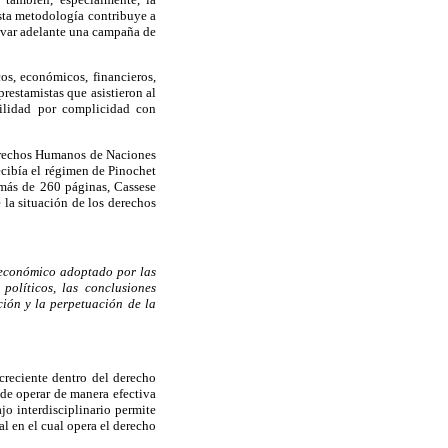
sta metodología contribuye a
levar adelante una campaña de
cos, económicos, financieros,
prestamistas que asistieron al
bilidad por complicidad con
erechos Humanos de Naciones
ecibía el régimen de Pinochet
más de 260 páginas, Cassese
la situación de los dere­chos
a económico adoptado por las
políticos, las conclusiones
ción y la perpetuación de la
creciente dentro del derecho
e operar de manera efectiva
ajo interdisciplinario permite
al en el cual opera el derecho