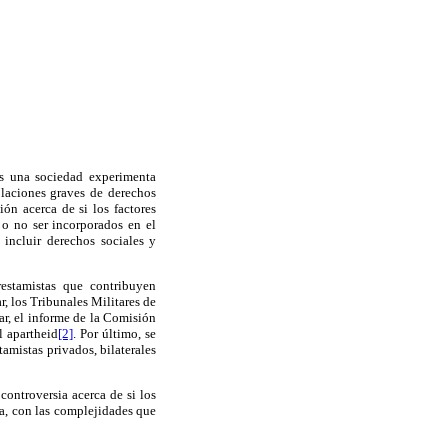
es una sociedad experimenta
olaciones graves de derechos
ión acerca de s
i los factores
o no ser incorporados
en el
a
incluir derechos sociales y
restamistas que contribuyen
ar,
los Tribunales Militares de
ar, el informe de la Comisión
l apartheid
[2]
. Por último, se
amistas privados, bilaterales
controversia acerca de si los
tra, con las complejidades que