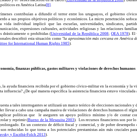
políticos
en América Latina
[8]
.
rímenes contribuían a difundir el terror entre los uruguayos, el gobierno
cívico
erdo a sus propios objetivos políticos y económicos. La micro penetración sofoca
a vida individual implicó que las escuelas, universidades, sindicatos, partid
unicación, expresiones culturales, actividades religiosas y las relaciones familiar
as drásticamente o prohibidas (
Universidad de la República 2008
;
OEA 1978
). E
onales describió esta situación como
"la aproximación más cercana en América de
tee for International Human Rights 1985
).
omía, finanzas públicas, gastos militares y violaciones de derechos humanos
o, la ayuda financiera recibida por el gobierno cívico-militar en la economía y la v
sta influencia?
¿De qué manera específica la asistencia financiera estuvo vinculada 
puesta a tales interrogantes se utilizará un marco teórico de elecciones racionales y d
der llevar a cabo una campaña masiva de violaciones de derechos humanos el régim
 aplicar políticas que le aseguren un apoyo político mínimo y/o de contar co
rolar y reprimir
(
Bueno de la Mesquita 2003
).
Los recursos financieros son por lo
 prolongado. En un contexto de déficit fiscal y comercial, y de pobre desempeño 
son reducidas lo que torna a los potenciales prestamistas aún más cruciales para
avsky
y Escribà-Folch
2013
).