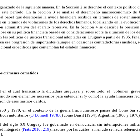
organizado de la siguiente manera. En la Sección
2
se describe el
contexto político d
e este período
.
En la Sección
3
se analiza el desempeño macroeconómico de
n
al papel que desempeñó la
ayuda financiera recibida en términos de sostenimie
o en términos de
violaciones de los derechos
humanos, focalizando en
la evolució
ón administrativa del aparato represivo.
En la
Sección
4
se
describe la posición
dose en
su política financiera
basada en
consideraciones sobre la situación de los
an
las políticas de justicia transicional
adoptadas en
Uruguay
a partir de 1985. Fin
e en esa progresión de importantes (aunque en ocasiones
contradictorias) medidas,
s
icional específicos que contemplan tal eslabón financiero.
los crímenes cometidos
l en el cual transcurrió la dictadura uruguaya y, sobre todo, el
volumen, grave
riodo son elementos necesarios para entender si (y cómo) la ayuda financiera rec
sión de esos mismos delitos.
960 y 1970
, en el contexto de la guerra fría, numerosos países
del Cono Sur
s
icos autoritarios (
O’Donnell 1978:6
) como Brasil (1964)
, Argentina (
1966 y
1976)
d
del siglo XX
Uruguay
fue gobernado en democracia
, sin interrupciones milit
ad integrada
(
Prats
2010:
219
)
, razones por las cuáles a menudo se hacía referenci
6
)
.