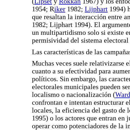
(
Lipset
y
Rokkan
1967) y los enfoq
1954; R
iker
1982;
Lijphart
1994) h
que resaltan la interacción entre
1982; Lijphart 1994). El argument
un multipartidismo solo si existe 
permisividad del sistema electoral 
Las características de las campañas
Muchas veces suele relativizarse e
cuanto a su efectividad para aument
políticos. Sin embargo, las caract
electorales municipales pueden ser
localismo o nacionalización (
War
confrontan e intentan estructurar 
locales, la eficiencia del gasto de l
1995) o los actores que entran en
operar como potenciadores de la i