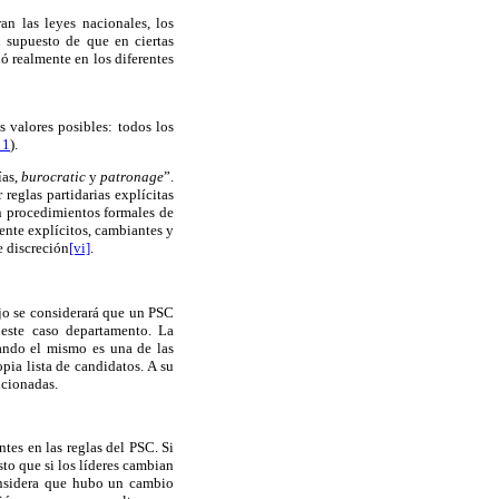
an las leyes nacionales, los
l supuesto de que en ciertas
ió realmente en los diferentes
 valores posibles: todos los
 1
).
ías,
burocratic
y
patronage
”.
reglas partidarias explícitas
n procedimientos formales de
ente explícitos, cambiantes y
e discreción
[vi]
.
jo se considerará que un PSC
n este caso departamento. La
uando el mismo es una de las
pia lista de candidatos. A su
ncionadas.
ntes en las reglas del PSC. Si
sto que si los líderes cambian
considera que hubo un cambio