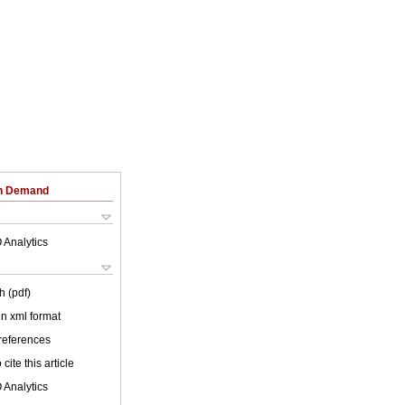
on Demand
 Analytics
h (pdf)
 in xml format
 references
cite this article
 Analytics