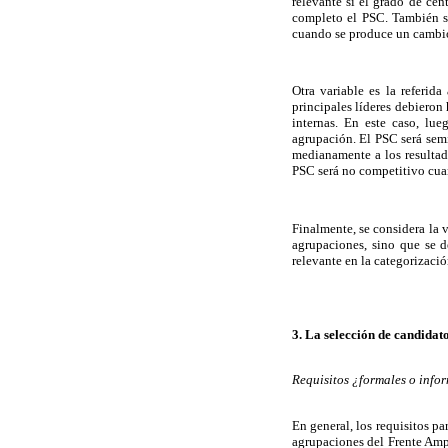
relevante si el grado de cen
completo el PSC. También se
cuando se produce un cambio 
Otra variable es la referid
principales líderes debieron
internas. En este caso, lue
agrupación. El PSC será sem
medianamente a los resultado
PSC será no competitivo cuand
Finalmente, se considera la v
agrupaciones, sino que se d
relevante en la categorizació
3. La selección de candidat
Requisitos ¿formales o info
En general, los requisitos pa
agrupaciones del Frente Amp