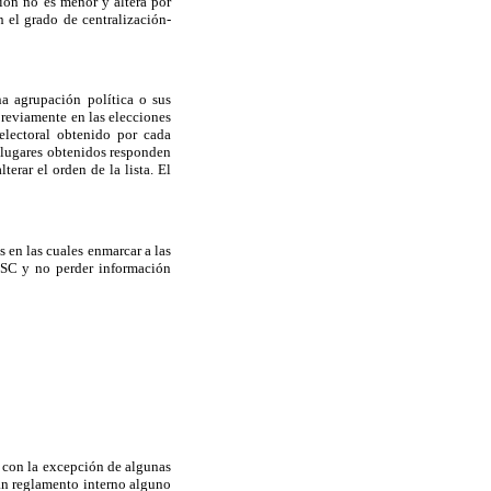
ción no es menor y altera por
 el grado de centralización-
na agrupación política o sus
previamente en las elecciones
 electoral obtenido por cada
 lugares obtenidos responden
erar el orden de la lista. El
s en las cuales enmarcar a las
 PSC y no perder información
s, con la excepción de algunas
an reglamento interno alguno