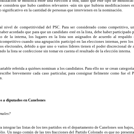
tralización se modifica entre una elección a otra, dado que este tipo de modifica
 considera que hubo cambios relevantes -aún sin que hubiera modificaciones en
significativo en la cantidad de personas que intervienen en la nominación.
a al nivel de competitividad del PSC. Para ser considerado como competitivo, u
 haber acordado que para que un candidato esté en la lista, debe haber participado 
go de la interna, los lugares en la lista son asignados de acuerdo al respaldo
icompetitivo cuando una agrupación participó en las elecciones internas, pero los
s electorales, debido a que uno o varios líderes tienen el poder discrecional de alt
o la lista se confeccione sin tomar en cuenta el resultado de la elección interna.
ariable referida a quiénes nominan a los candidatos. Para ello no se crean categoría
escribe brevemente cada caso particular, para consignar fielmente como fue el
n.
os a diputados en Canelones
rmales?
ra integrar las listas de los tres partidos en el departamento de Canelones son bajo
lio. Un rasgo común de las tres fracciones del Partido Colorado es que no present