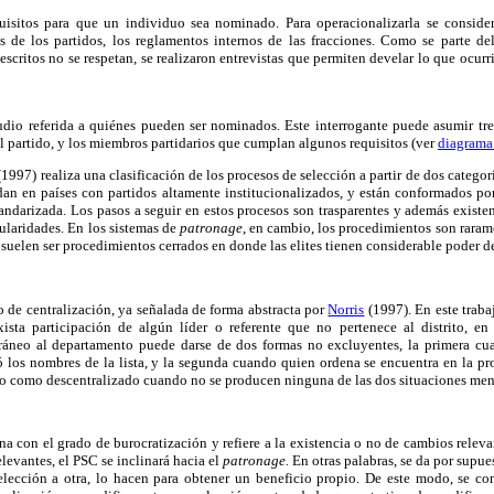
uisitos para que un individuo sea nominado. Para operacionalizarla se consider
s de los partidos, los reglamentos internos de las fracciones. Como se parte de
scritos no se respetan, se realizaron entrevistas que permiten develar lo que ocurr
udio referida a quiénes pueden ser nominados. Este interrogante puede asumir tres
 partido, y los miembros partidarios que cumplan algunos requisitos (ver
diagrama
(1997)
realiza una clasificación de los procesos de selección a partir de dos categor
an en países con partidos altamente institucionalizados, y están conformados por 
andarizada. Los pasos a seguir en estos procesos son trasparentes y además existe
gularidades. En los sistemas de
patronage
, en cambio, los procedimientos son raram
 suelen ser procedimientos cerrados en donde las elites tienen considerable poder d
do de centralización, ya señalada de forma abstracta por
Norris
(1997). En este traba
ista participación de algún líder o referente que no pertenece al distrito, e
oráneo al departamento puede darse de dos formas no excluyentes, la primera c
 los nombres de la lista, y la segunda cuando quien ordena se encuentra en la pro
do como descentralizado cuando no se producen ninguna de las dos situaciones me
na con el grado de burocratización y refiere a la existencia o no de cambios releva
levantes, el PSC se inclinará hacia el
patronage.
En otras palabras, se da por supue
elección a otra, lo hacen para obtener un beneficio propio. De este modo, se 