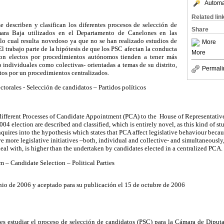
Automat
Related lin
se describen y clasifican los diferentes procesos de selección de
Share
ara Baja utilizados en el Departamento de Canelones en las
lo cual resulta novedoso ya que no se han realizado estudios de
More
l trabajo parte de la hipótesis de que los PSC afectan la conducta
More
son electos por procedimientos autónomos tienden a tener más
to individuales como colectivas- orientadas a temas de su distrito,
Permali
tos por un procedimientos centralizados.
ectorales - Selección de candidatos – Partidos políticos
 different Processes of Candidate Appointment (PCA) to the House of Representatives
4 election are described and classified, which is entirely novel, as this kind of s
quires into the hypothesis which states that PCA affect legislative behaviour becau
more legislative initiatives –both, individual and collective- and simultaneously,
y deal with, is higher than the undertaken by candidates elected in a centralized PCA.
m – Candidate Selection – Political Parties
unio de 2006 y aceptado para su publicación el 15 de octubre de 2006
 es estudiar el proceso de selección de candidatos
(PSC)
para la Cámara de Diput