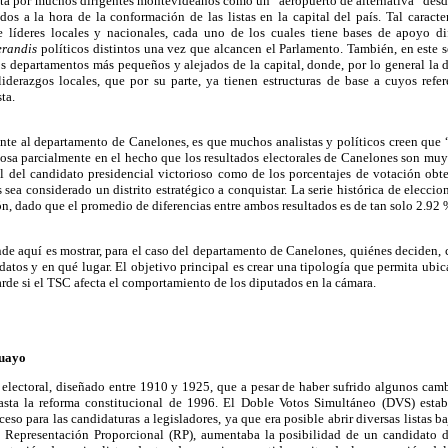
sta por muchos dirigentes montevideanos como un “aeropuerto de alternativa” desd
dos a la hora de la conformación de las listas en la capital del país. Tal caracte
e líderes locales y nacionales, cada uno de los cuales tiene bases de apoyo di
erandis
políticos distintos una vez que alcancen el Parlamento. También, en este 
os departamentos más pequeños y alejados de la capital, donde, por lo general la d
liderazgos locales, que por su parte, ya tienen estructuras de base a cuyos refer
ta.
sante al departamento de Canelones, es que muchos analistas y políticos creen que
posa parcialmente en el hecho que los resultados electorales de Canelones son muy
el del candidato presidencial victorioso como de los porcentajes de votación obt
sea considerado un distrito estratégico a conquistar. La serie histórica de elecc
ón, dado que el promedio de diferencias entre ambos resultados es de tan solo 2.92
nde aquí es mostrar, para el caso del departamento de Canelones, quiénes deciden
idatos y en qué lugar. El objetivo principal es crear una tipología que permita ubica
rde si el TSC afecta el comportamiento de los diputados en la cámara.
guayo
electoral, diseñado entre 1910 y 1925, que a pesar de haber sufrido algunos ca
 hasta la reforma constitucional de 1996.
El Doble Votos Simultáneo (DVS) esta
ceso para las candidaturas a legisladores, ya que era posible abrir diversas listas
 Representación Proporcional (RP), aumentaba la posibilidad de un candidato d