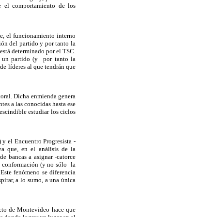
re el comportamiento de los
e, el funcionamiento interno
n del partido y por tanto la
 está determinado por el TSC.
 un partido (y por tanto la
de líderes al que tendrán que
toral. Dicha enmienda genera
tes a las conocidas hasta ese
cindible estudiar los ciclos
 y el Encuentro Progresista -
 que, en el análisis de la
de bancas a asignar -catorce
al conformación (y no sólo la
 Este fenómeno se diferencia
irar, a lo sumo, a una única
ecto de Montevideo hace que