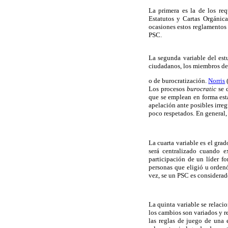
La primera es la de los req
Estatutos y Cartas Orgánica
ocasiones estos reglamentos e
PSC.
La segunda variable del est
ciudadanos, los miembros del
o de burocratización.
Norris
Los procesos
burocratic
se d
que se emplean en forma est
apelación ante posibles irre
poco respetados. En general,
La cuarta variable es el gra
será centralizado cuando ex
participación de un líder f
personas que eligió u ordenó
vez, se un PSC es considera
La quinta variable se relacio
los cambios son variados y re
las reglas de juego de una 