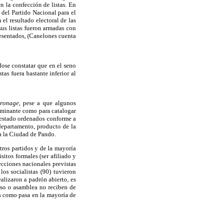
n la confección de listas. En
5 del Partido Nacional para el
el resultado electoral de las
 sus listas fueron armadas con
resentados, (Canelones cuenta
ose constatar que en el seno
tas fuera bastante inferior al
tronage,
pese a que algunos
rminante como para catalogar
r estado ordenados conforme a
 departamento, producto de la
 a la Ciudad de Pando.
tros partidos y de la mayoría
sitos formales (ser afiliado y
ecciones nacionales previstas
os socialistas (90) tuvieron
alizaron a padrón abierto, es
reso o asamblea no reciben de
es como pasa en la mayoría de