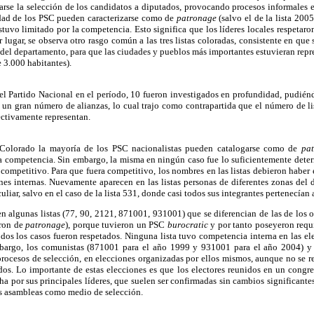
rse la selección de los candidatos a diputados, provocando procesos informales e
lidad de los PSC pueden caracterizarse como de
patronage
(salvo el de la lista 200
uvo limitado por la competencia. Esto significa que los líderes locales respetaron 
r lugar, se observa otro rasgo común a las tres listas coloradas, consistente en que
 del departamento, para que las ciudades y pueblos más importantes estuvieran rep
 3.000 habitantes).
l Partido Nacional en el período, 10 fueron investigados en profundidad, pudiénd
ó un gran número de alianzas, lo cual trajo como contrapartida que el número de lis
ectivamente representan.
 Colorado la mayoría de los PSC nacionalistas pueden catalogarse como de
pa
la competencia. Sin embargo, la misma en ningún caso fue lo suficientemente dete
competitivo. Para que fuera competitivo, los nombres en las listas debieron habe
ones internas. Nuevamente aparecen en las listas personas de diferentes zonas del
liar, salvo en el caso de la lista 531, donde casi todos sus integrantes pertenecían
 algunas listas (77, 90, 2121, 871001, 931001) que se diferencian de las de los o
eron de
patronage
), porque tuvieron un PSC
burocratic
y por tanto poseyeron requi
odos los casos fueron respetados. Ninguna lista tuvo competencia interna en las el
bargo, los comunistas (871001 para el año 1999 y 931001 para el año 2004) y l
rocesos de selección, en elecciones organizadas por ellos mismos, aunque no se re
ados. Lo importante de estas elecciones es que los electores reunidos en un cong
 por sus principales líderes, que suelen ser confirmadas sin cambios significant
las asambleas como medio de selección.