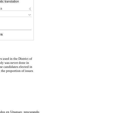
ic translation
ks
nk
 used in the District of
tudy was never done in
se candidates elected in
 the proportion of issues
ados en Uruguay, procurando