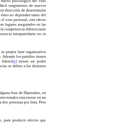
 efecto psicológico del voto
 fácil surgimiento de nuevos
a en dirección de desestimular
e éstos no dependen tanto del
 el voto personal, este efecto
 su lugares asegurados en las
n la competencia diferenciarse
tencia intrapartidaria no es
 su propia base organizativa
o. Además los partidos tienen
 líderes
[v
]
tienen un poder
cias se deben a los distintos
 alguna lista de Diputados, en
ntrevistados estuvieron en un
a dos personas por lista. Pero
n, para producir efectos que