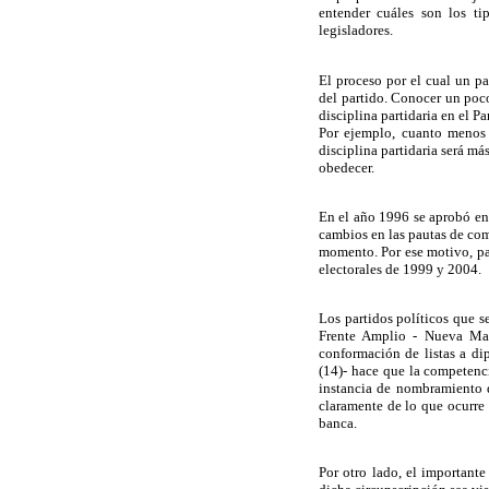
entender cuáles son los ti
legisladores.
El proceso por el cual un p
del partido. Conocer un poc
disciplina partidaria en el P
Por ejemplo, cuanto menos 
disciplina partidaria será más
obedecer.
En el año 1996 se aprobó en
cambios en las pautas de com
momento. Por ese motivo, pa
electorales de 1999 y 2004.
Los partidos políticos que s
Frente Amplio - Nueva May
conformación de listas a di
(14)- hace que la competenci
instancia de nombramiento d
claramente de lo que ocurre
banca.
Por otro lado, el importan