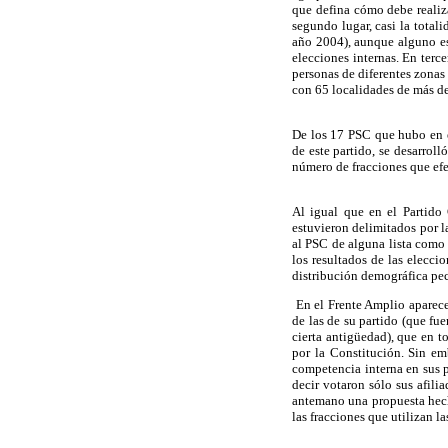
que defina cómo debe realiza
segundo lugar, casi la tota
año 2004), aunque alguno est
elecciones internas. En terce
personas de diferentes zonas
con 65 localidades de más de
De los 17 PSC que hubo en e
de este partido, se desarroll
número de fracciones que ef
Al igual que en el Partido
estuvieron delimitados por 
al PSC de alguna lista como 
los resultados de las elecci
distribución demográfica pecu
En el Frente Amplio aparecen
de las de su partido (que fu
cierta antigüedad), que en t
por la Constitución. Sin em
competencia interna en sus p
decir votaron sólo sus afili
antemano una propuesta hecha
las fracciones que utilizan 