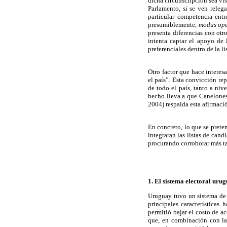
dicha circunscripción sea vi
Parlamento, si se ven relega
particular competencia entr
presumiblemente,
modus op
presenta diferencias con otr
intenta captar el apoyo de 
preferenciales dentro de la lis
Otro factor que hace intere
el país”. Esta convicción re
de todo el país, tanto a niv
hecho lleva a que Canelones 
2004) respalda esta afirmaci
En concreto, lo que se prete
integraran las listas de cand
procurando corroborar más ta
1. El sistema electoral uru
Uruguay tuvo un sistema de 
principales características
permitió bajar el costo de ac
que, en combinación con la