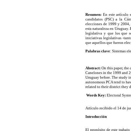
Resumen:
En este artículo 
candidatos (PSC) a la Cám
elecciones de 1999 y 2004, 
esta naturaleza en Uruguay. E
legislativa y que los que 
iniciativas legislativas -tan
que aquellos que fueron elec
Palabras clave
: Sistemas el
Abstract:
On this paper, the
Canelones in the 1999 and 200
Uruguay before. The study in
autonomous PCA tend to have 
related to their district the
Words Key:
Electoral Syste
Artículo recibido el 14 de j
Introducción
El propósito de este trabajo