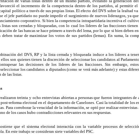
ntación de varias listas dentro de un mismo partido, evitando la generación del
favoreció el incremento de la competencia dentro de los partidos, al permitir el
apital político a través de sus propias listas. El efecto del DVS sobre la lealtad v
 que el jefe partidario no puede impedir el surgimiento de nuevos liderazgos, ya qu
nanciamiento corporativo. Si bien la competencia intrapartidaria incentiva el cultivo
listas son cerradas y bloqueadas, con lo cual los líderes de las fracciones tienen
dicación de las bancas se hace primero a través del lema, por lo que si bien deben e
én deben tratar de maximizar los votos de sus partidos (lemas). En suma, la compe
binación del DVS, RP y la lista cerrada y bloqueada induce a los líderes a tener
 ellos son quienes tienen la discreción de seleccionar los candidatos al Parlament
ntrapesar las decisiones de los líderes de las fracciones. Sin embargo, estos
eleccionar los candidatos a diputados (como se verá más adelante) y estas diferen
e las listas.
as
 realizaron treinta y ocho entrevistas abiertas a personas que fueron integrantes de
 post-reforma electoral en el departamento de Canelones. Casi la totalidad de los e
stas. Para corroborar la veracidad de la información, se optó por realizar entrevistas 
o de los casos hubo contradicciones relevantes en sus respuestas.
ostiene que el sistema electoral interactúa con la variable procesos de selecció
la. En este trabajo se consideran siete variables del PSC.