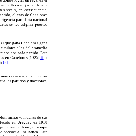
e donde lograr un lugar en el
rística lleva a que se dé una
ferentes y, en consecuencia,
sentido, el caso de Canelones
irigencia partidaria nacional
entes se les asignan puestos
 “el que gana Canelones gana
 similares a los del promedio
enidos por cada partido. Este
iones en Canelones (1925
[iii]
a
 %
[iv]
.
, cómo se decide, qué nombres
r a los partidos y fracciones,
mbios, mantuvo muchas de sus
blecido en Uruguay en 1910
 bajo un mismo lema, al tiempo
e acceder a una banca. Este