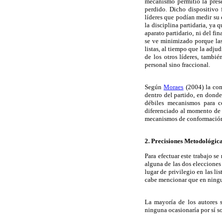
mecanismo permitió la prese
perdido. Dicho dispositivo 
líderes que podían medir su c
la disciplina partidaria, ya
aparato partidario, ni del fi
se ve minimizado porque las 
listas, al tiempo que la adju
de los otros líderes, tambi
personal sino fraccional.
Según
Moraes
(2004) la com
dentro del partido, en donde
débiles mecanismos para co
diferenciado al momento de s
mecanismos de conformación d
2. Precisiones Metodológic
Para efectuar este trabajo se
alguna de las dos elecciones
lugar de privilegio en las li
cabe mencionar que en ningun
La mayoría de los autores s
ninguna ocasionaría por sí so