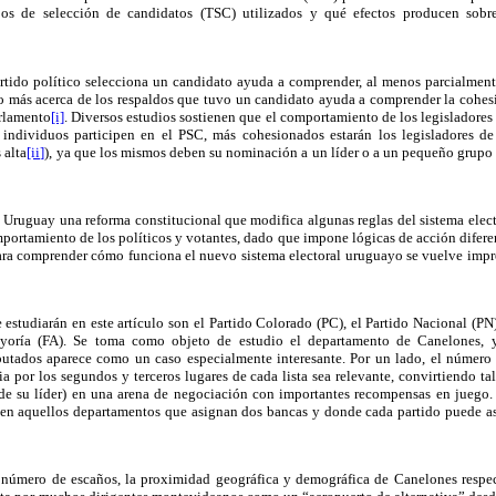
pos de selección de candidatos (TSC) utilizados y qué efectos producen sob
artido político selecciona un candidato ayuda a comprender, al menos parcialment
o más acerca de los respaldos que tuvo un candidato ayuda a comprender la cohesió
arlamento
[i]
. Diversos estudios sostienen que el comportamiento de los legisladores
individuos participen en el PSC, más cohesionados estarán los legisladores de
 alta
[ii]
), ya que los mismos deben su nominación a un líder o a un pequeño grupo 
 Uruguay una reforma constitucional que modifica algunas reglas del sistema elec
portamiento de los políticos y votantes, dado que impone lógicas de acción diferen
ra comprender cómo funciona el nuevo sistema electoral uruguayo se vuelve impres
e estudiarán en este artículo son el Partido Colorado (PC), el Partido Nacional (PN)
oría (FA). Se toma como objeto de estudio el departamento de Canelones, ya
putados aparece como un caso especialmente interesante. Por un lado, el número 
a por los segundos y terceros lugares de cada lista sea relevante, convirtiendo t
e su líder) en una arena de negociación con importantes recompensas en juego.
 en aquellos departamentos que asignan dos bancas y donde cada partido puede asp
te número de escaños, la proximidad geográfica y demográfica de Canelones resp