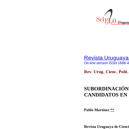
Revista Uruguaya 
On-line version
ISSN
1688-
Rev. Urug. Cienc. Polít
SUBORDINACIÓN 
CANDIDATOS EN C
Pablo Martínez
**
Revista Uruguaya de Cienci