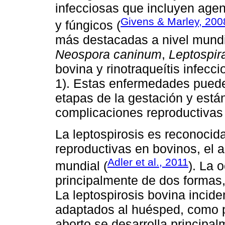
infecciosas que incluyen agent
Givens & Marley, 200
y fúngicos (
más destacadas a nivel mund
Neospora caninum
,
Leptospir
bovina y rinotraqueítis infecc
1). Estas enfermedades puede
etapas de la gestación y está
complicaciones reproductivas
La leptospirosis es reconocida
reproductivas en bovinos, el a
Adler et al., 2011
mundial (
). La 
principalmente de dos formas,
La leptospirosis bovina incid
adaptados al huésped, como 
aborto se desarrolla principal