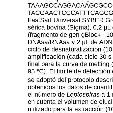
TAAAGCCAGGACAAGCGCC-3') 
TACGAACTCCCATTTCAGCG-3').
FastSart Universal SYBER Gr
sérica bovina (Sigma), 0,2 μL
(fragmento de gen gBlock - 10
DNAsa/RNAsa y 2 μL de ADN m
ciclo de desnaturalización (10
amplificación (cada ciclo 30 s
final para la curva de melting 
95 °C). El límite de detecció
se adoptó del protocolo descr
obtenidos los datos de cuantif
el número de
Leptospira
s a 1
en cuenta el volumen de eluci
utilizado para la extracción 