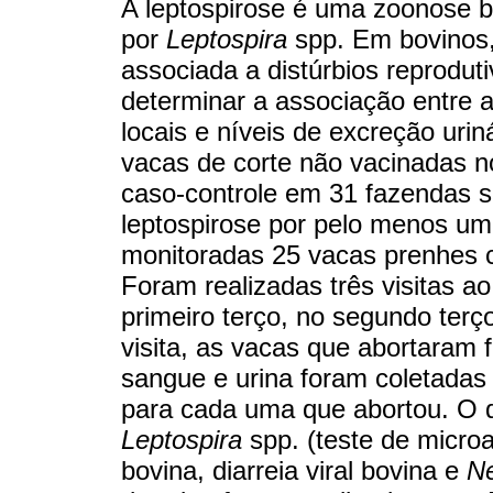
A leptospirose é uma zoonose 
por
Leptospira
spp. Em bovinos,
associada a distúrbios reprodut
determinar a associação entre a
locais e níveis de excreção urin
vacas de corte não vacinadas n
caso-controle em 31 fazendas s
leptospirose por pelo menos u
monitoradas 25 vacas prenhes 
Foram realizadas três visitas a
primeiro terço, no segundo terç
visita, as vacas que abortaram 
sangue e urina foram coletada
para cada uma que abortou. O di
Leptospira
spp. (teste de microa
bovina, diarreia viral bovina e
N