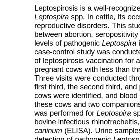
Leptospirosis is a well-recogniz
Leptospira
spp. In cattle, its oc
reproductive disorders. This stu
between abortion, seropositivity 
levels of pathogenic
Leptospira
i
case-control study was conducte
of leptospirosis vaccination for 
pregnant cows with less than th
Three visits were conducted thr
first third, the second third, an
cows were identified, and blood
these cows and two companions 
was performed for
Leptospira
sp
bovine infectious rhinotracheitis
caninum
(ELISA). Urine sample
detection of pathogenic
Leptosp