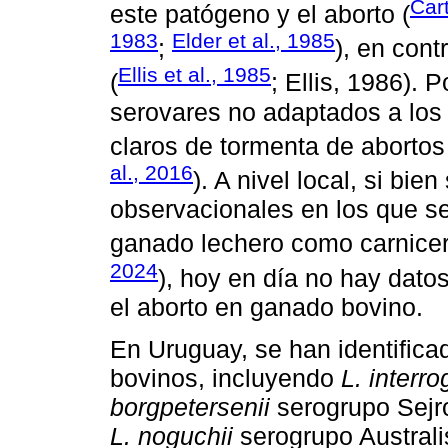
Cart
este patógeno y el aborto (
1983
Elder et al., 1985
;
), en cont
Ellis et al., 1985
(
; Ellis, 1986). 
serovares no adaptados a los 
claros de tormenta de abortos
al., 2016
). A nivel local, si bie
observacionales en los que se
ganado lechero como carnicer
2024
), hoy en día no hay datos
el aborto en ganado bovino.
En Uruguay, se han identifica
bovinos, incluyendo
L. interr
borgpetersenii
serogrupo Sejr
L. noguchii
serogrupo Australi