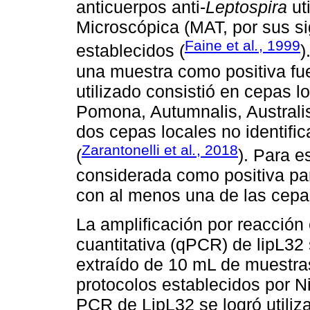
anticuerpos anti-
Leptospira
ut
Microscópica (MAT, por sus si
Faine et al
.
, 1999
establecidos (
)
una muestra como positiva fue
utilizado consistió en cepas l
Pomona, Autumnalis, Australi
dos cepas locales no identifi
Zarantonelli et al
.
, 2018
(
). Para e
considerada como positiva p
con al menos una de las cepa
La amplificación por reacción
cuantitativa (qPCR) de lipL32 
extraído de 10 mL de muestras
protocolos establecidos por N
PCR de LipL32 se logró utiliza