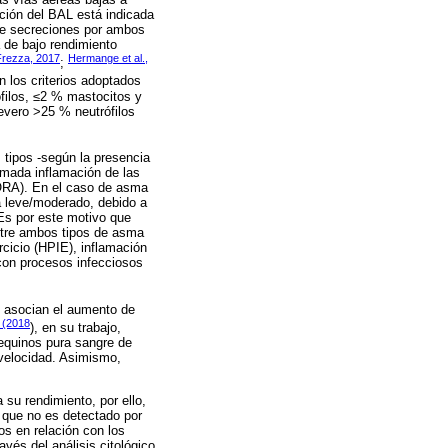
ación del BAL está indicada
 de secreciones por ambos
a de bajo rendimiento
Frezza, 2017
Hermange et al.,
;
n los criterios adoptados
ófilos, ≤2 % mastocitos y
evero >25 % neutrófilos
 tipos -según la presencia
amada inflamación de las
(ORA). En el caso de asma
a leve/moderado, debido a
 Es por este motivo que
ntre ambos tipos de asma
rcicio (HPIE), inflamación
l con procesos infecciosos
e asocian el aumento de
. (2018
), en su trabajo,
equinos pura sangre de
velocidad. Asimismo,
 su rendimiento, por ello,
 que no es detectado por
os en relación con los
és del análisis citológico