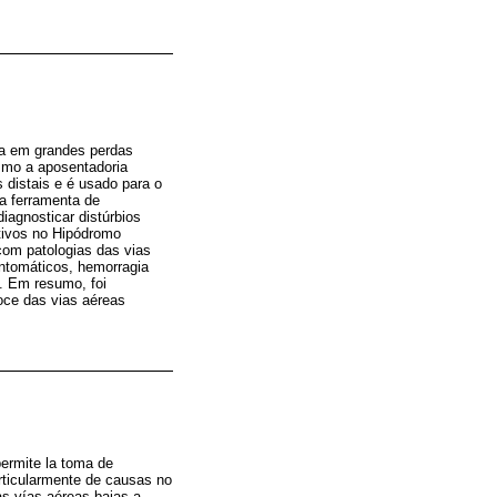
lta em grandes perdas
smo a aposentadoria
 distais e é usado para o
a ferramenta de
iagnosticar distúrbios
ativos no Hipódromo
com patologias das vias
intomáticos, hemorragia
. Em resumo, foi
oce das vias aéreas
permite la toma de
articularmente de causas no
las vías aéreas bajas a