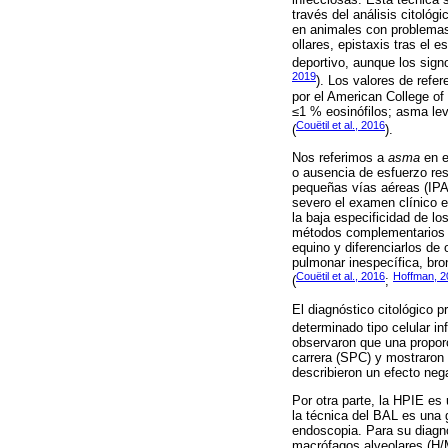
través del análisis citoló
en animales con problemas 
ollares, epistaxis tras el
deportivo, aunque los signo
2019
). Los valores de refer
por el American College of
≤1 % eosinófilos; asma le
Couëtil et al., 2016
(
).
Nos referimos a
asma
en e
o ausencia de esfuerzo res
pequeñas vías aéreas (IPA
severo el examen clínico 
la baja especificidad de l
métodos complementarios c
equino y diferenciarlos de
pulmonar inespecífica, bron
Couëtil et al., 2016
Hoffman, 2
(
;
El diagnóstico citológico 
determinado tipo celular i
observaron que una propor
carrera (SPC) y mostraron
describieron un efecto nega
Por otra parte, la HPIE es
la técnica del BAL es una 
endoscopia. Para su diagnó
macrófagos alveolares (H/M