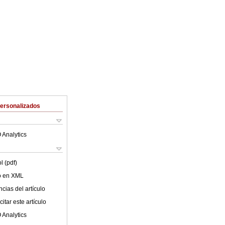
Personalizados
 Analytics
l (pdf)
lo en XML
cias del artículo
itar este artículo
 Analytics