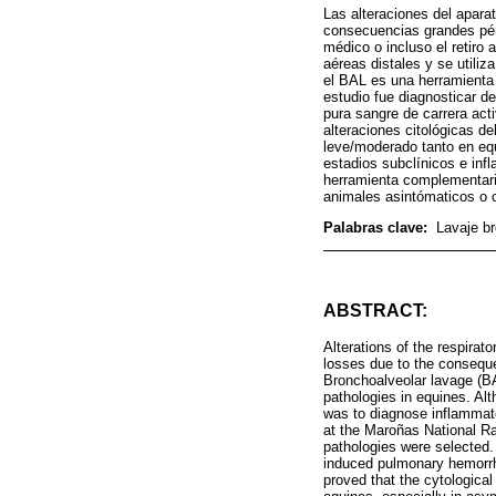
Las alteraciones del aparat
consecuencias grandes pér
médico o incluso el retiro 
aéreas distales y se utili
el BAL es una herramienta d
estudio fue diagnosticar d
pura sangre de carrera ac
alteraciones citológicas d
leve/moderado tanto en equ
estadios subclínicos e inf
herramienta complementari
animales asintómaticos o 
Palabras clave:
Lavaje br
ABSTRACT:
Alterations of the respirat
losses due to the consequen
Bronchoalveolar lavage (BA
pathologies in equines. Alt
was to diagnose inflammato
at the Maroñas National Ra
pathologies were selected
induced pulmonary hemorrha
proved that the cytological