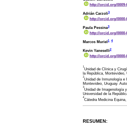
http://orcid.org/0009
3
Adrián Carzoli
http://orcid.org/0000
3
Paula Pessina
http://orcid.org/0000
1
4
Marcos Muriel
2
Kevin Yaneselli
http://orcid.org/0000
1
Unidad de Clínica y Cirug
la República, Montevideo,
2
Unidad de Inmunología e I
Montevideo, Uruguay. Auto
3
Unidad de Imagenología y 
Universidad de la Repúbli
4
Cátedra Medicina Equina, 
RESUMEN: