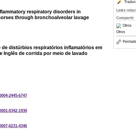
Traduc
Links rela
nflammatory respiratory disorders in
orses through bronchoalveolar lavage
Compartir
Otros
Otros
Permali
de distúrbios respiratórios inflamatórios em
 Inglês de corrida por meio de lavado
-0004-2445-6747
-0001-0342-1930
-0007-6231-4346