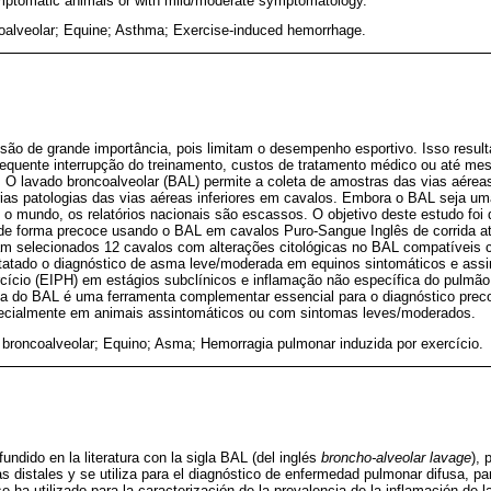
ymptomatic animals or with mild/moderate symptomatology.
alveolar; Equine; Asthma; Exercise-induced hemorrhage.
s são de grande importância, pois limitam o desempenho esportivo. Isso resu
quente interrupção do treinamento, custos de tratamento médico ou até me
 O lavado broncoalveolar (BAL) permite a coleta de amostras das vias aéreas
rias patologias das vias aéreas inferiores em cavalos. Embora o BAL seja um
o mundo, os relatórios nacionais são escassos. O objetivo deste estudo foi d
os de forma precoce usando o BAL em cavalos Puro-Sangue Inglês de corrida 
m selecionados 12 cavalos com alterações citológicas no BAL compatíveis 
nstatado o diagnóstico de asma leve/moderada em equinos sintomáticos e ass
rcício (EIPH) em estágios subclínicos e inflamação não específica do pulmão
ia do BAL é uma ferramenta complementar essencial para o diagnóstico prec
pecialmente em animais assintomáticos ou com sintomas leves/moderados.
broncoalveolar; Equino; Asma; Hemorragia pulmonar induzida por exercício.
fundido en la literatura con la sigla BAL (del inglés
broncho-alveolar lavage
), 
s distales y se utiliza para el diagnóstico de enfermedad pulmonar difusa, p
e ha utilizado para la caracterización de la prevalencia de la inflamación de 