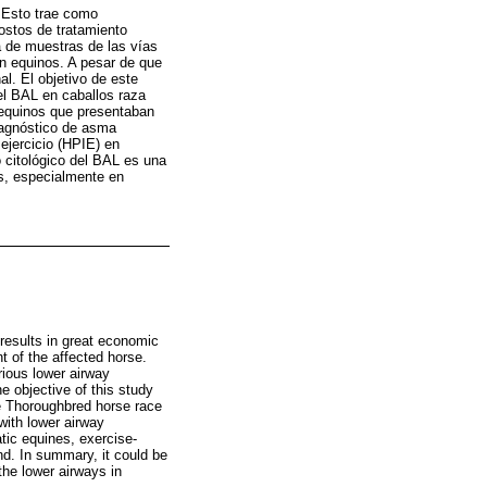
. Esto trae como
ostos de tratamiento
ma de muestras de las vías
en equinos. A pesar de que
al. El objetivo de este
del BAL en caballos raza
 equinos que presentaban
diagnóstico de asma
ejercicio (HPIE) en
 citológico del BAL es una
s, especialmente en
 results in great economic
t of the affected horse.
rious lower airway
e objective of this study
ve Thoroughbred horse race
with lower airway
ic equines, exercise-
d. In summary, it could be
the lower airways in