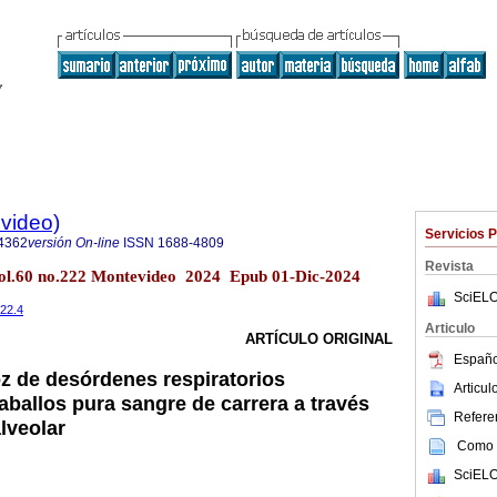
evideo)
Servicios 
4362
versión On-line
ISSN
1688-4809
Revista
vol.60 no.222 Montevideo 2024 Epub 01-Dic-2024
SciELO
222.4
Articulo
ARTÍCULO ORIGINAL
Españo
z de desórdenes respiratorios
Articu
aballos pura sangre de carrera a través
Referen
lveolar
Como c
SciELO