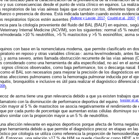
gico y sus consecuencias desde el punto de vista clínico en equinos. La realiz
respiratorios de las vías aéreas bajas que cursan con tos, diferentes tipos
 esfuerzo o presencia de disnea. Está indicada también cuando existe evidenci
Bullone y Lavoie, 2017
Couëtil et al., 2007
s respiratorios típicos estén ausentes (
;
;
encia para la citología proveniente del fluido del BAL (BALF) en equinos, segú
 Veterinary Internal Medicine (ACVIM), son los siguientes: normal ≤5 % neutr
ve/moderada >10 % neutrófilos, >5 % mastocitos y >5 % eosinófilos; asma s
quinos con base en la nomenclatura moderna, que permite clasificarlo en dos
piratorio en reposo y otras variables clínicas-: asma leve/moderado, antes ll
), y asma severo, antes llamada obstrucción recurrente de las vías aéreas 
es considerado como una herramienta de alta especificidad, no así en el asm
os signos clínicos observados, como baja performance, tos o descarga nasal.
omo el BAL son necesarios para mejorar la precisión de los diagnósticos e
 otras afecciones pulmonares como la hemorragia pulmonar inducida por el eje
quitis, bronquiolitis e inclusive es útil para realizar el diagnóstico diferencia
008
).
precoz de asma tiene una gran relevancia debido a que ya existen trabajos qu
Ivester et al
nflamatorio con la disminución de performance deportiva del equino.
ción mayor al 5 % de mastocitos se asocia negativamente el rendimiento de 
 que por cada punto de porcentaje que aumentan estas células disminuye su 
tivo similar con la proporción mayor a un 5 % de neutrófilos.
 una afección relevante en equinos deportivos porque afecta de forma negativa
gran herramienta debido a que permite el diagnóstico precoz en etapas en las
stico por citología se utiliza como referencia la proporción de hemosiderófag
). Entonces, una relación >17 % de H/M se puede clasificar como HPIE a trav