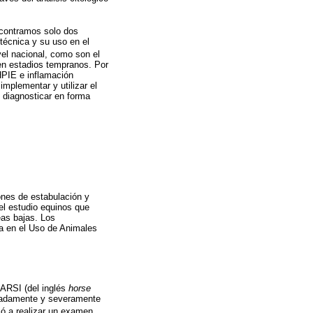
encontramos solo dos
 técnica y su uso en el
vel nacional, como son el
 en estadios tempranos. Por
HPIE e inflamación
implementar y utilizar el
 diagnosticar en forma
ones de estabulación y
el estudio equinos que
eas bajas. Los
ca en el Uso de Animales
OARSI (del inglés
horse
eradamente y severamente
ió a realizar un examen