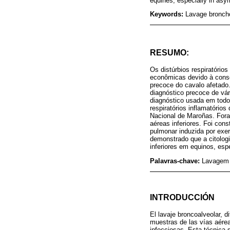
equines, especially in as
Keywords:
Lavage broncho
RESUMO:
Os distúrbios respiratório
econômicas devido à conse
precoce do cavalo afetado.
diagnóstico precoce de vá
diagnóstico usada em todo 
respiratórios inflamatóri
Nacional de Maroñas. Fora
aéreas inferiores. Foi co
pulmonar induzida por exe
demonstrado que a citolog
inferiores em equinos, es
Palavras-chave:
Lavagem 
INTRODUCCIÓN
El lavaje broncoalveolar, di
muestras de las vías aérea
infecciosas. Esta técnica s