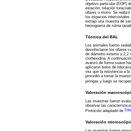
objetivo particular (EOP) d
estación, relación toracoa
ollares o morro. Se realiz
los espacios intercostales
extrajo una muestra de san
hemograma de rutina (anal
Técnica del BAL
Los animales fueron sedad
desinfectaron los ollares 
de diámetro externo y 2,2
clorhexidina. A continuación
avanzó de forma suave hast
aplicaron bolos de lidocaí
vez que la resistencia a la
procedió a tomar la muestra
jeringas y luego se recupe
Valoración macroscóp
Las muestras fueron evalu
observar las características
Frez
Protocolo adaptado de
Valoración microscópi
Las muestras fueron proces