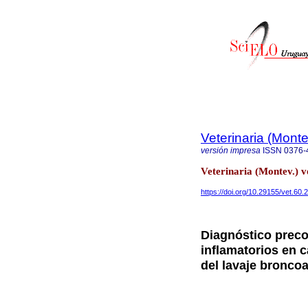
Veterinaria (Mont
versión impresa
ISSN
0376-
Veterinaria (Montev.) 
https://doi.org/10.29155/vet.60.
Diagnóstico preco
inflamatorios en c
del lavaje broncoa