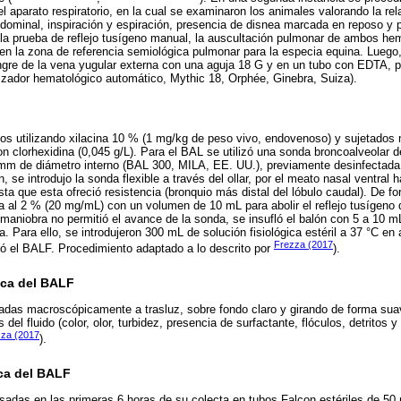
el aparato respiratorio, en la cual se examinaron los animales valorando la rel
bdominal, inspiración y espiración, presencia de disnea marcada en reposo y
ó la prueba de reflejo tusígeno manual, la auscultación pulmonar de ambos hem
 en la zona de referencia semiológica pulmonar para la especia equina. Luego
gre de la vena yugular externa con una aguja 18 G y en un tubo con EDTA, pa
izador hematológico automático, Mythic 18, Orphée, Ginebra, Suiza).
os utilizando xilacina 10 % (1 mg/kg de peso vivo, endovenoso) y sujetados
con clorhexidina (0,045 g/L). Para el BAL se utilizó una sonda broncoalveolar
 mm de diámetro interno (BAL 300, MILA, EE. UU.), previamente desinfectada
, se introdujo la sonda flexible a través del ollar, por el meato nasal ventral 
a que esta ofreció resistencia (bronquio más distal del lóbulo caudal). De f
na al 2 % (20 mg/mL) con un volumen de 10 mL para abolir el reflejo tusígeno
 maniobra no permitió el avance de la sonda, se insufló el balón con 5 a 10 mL 
. Para ello, se introdujeron 300 mL de solución fisiológica estéril a 37 °C e
Frezza (2017
ró el BALF. Procedimiento adaptado a lo descrito por
).
ica del BALF
adas macroscópicamente a trasluz, sobre fondo claro y girando de forma suav
 del fluido (color, olor, turbidez, presencia de surfactante, flóculos, detritos 
za (2017
).
ca del BALF
adas en las primeras 6 horas de su colecta en tubos Falcon estériles de 50 