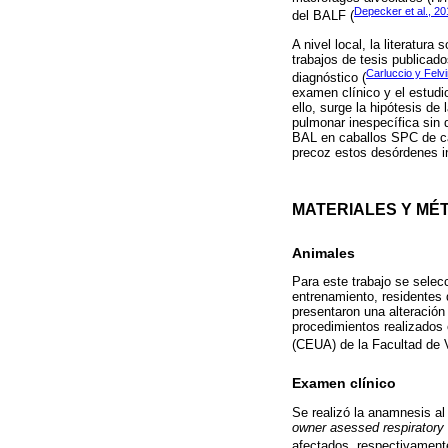
Depecker et al., 2
del BALF (
A nivel local, la literatur
trabajos de tesis publicad
Carluccio y Felv
diagnóstico (
examen clínico y el estudi
ello, surge la hipótesis d
pulmonar inespecífica sin d
BAL en caballos SPC de ca
precoz estos desórdenes inf
MATERIALES Y MÉ
Animales
Para este trabajo se sele
entrenamiento, residentes
presentaron una alteración
procedimientos realizados 
(CEUA) de la Facultad de V
Examen clínico
Se realizó la anamnesis al
owner asessed respiratory 
afectados, respectivament