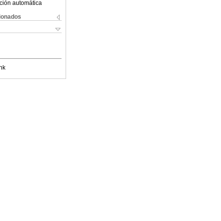
ción automática
cionados
nk