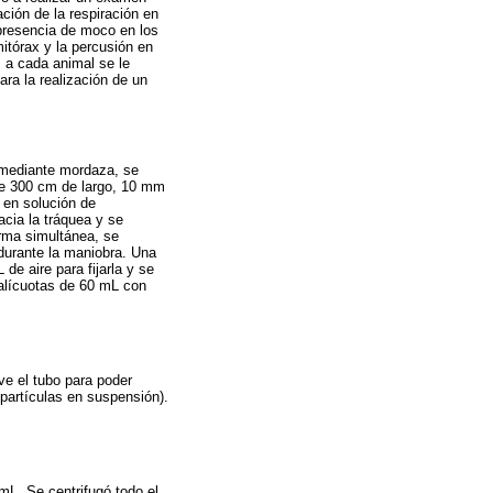
ación de la respiración en
 presencia de moco en los
itórax y la percusión en
, a cada animal se le
ra la realización de un
 mediante mordaza, se
 de 300 cm de largo, 10 mm
 en solución de
hacia la tráquea y se
orma simultánea, se
 durante la maniobra. Una
de aire para fijarla y se
n alícuotas de 60 mL con
e el tubo para poder
y partículas en suspensión).
mL. Se centrifugó todo el