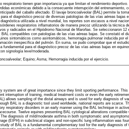
o respiratorio tienen gran importancia ya que limitan el rendimiento deportivo
didas económicas debido a la consecuente interrupción del entrenamiento, c
anticipado del caballo afectado. El lavaje broncoalveolar (BAL) permite la to
za para el diagnóstico precoz de diversas patologías de las vías aéreas bajas 
iagnóstica utilizada a nivel mundial, los reportes son escasos a nivel nacion
esórdenes respiratorios inflamatorios de manera precoz utilizando la técnica 
tivos y radicados en el Hipódromo Nacional de Maroñas. Se seleccionaron 12
el BAL compatibles con patologías de las vías aéreas bajas. Se constató el 
inos sintomáticos como asintomáticos, hemorragia pulmonar inducida por el 
lamación inespecífica del pulmón. En suma, se pudo comprobar que el estudio
a fundamental para el diagnóstico precoz de las vías aéreas bajas en equino
con signología leve/moderada.
oncoalveolar; Equino; Asma; Hemorragia inducida por el ejercicio.
ory system are of great importance since they limit sporting performance. This
t interruption of training, medical treatment costs or even the early retiremen
L) allows sampling of the distal airways and is used for early diagnosis of va
hough BAL is a diagnostic tool used worldwide, national reports are scarce. Th
ry respiratory disorders in an early manner using the BAL technique in acti
cecourse. Twelve equines presenting BAL cytological alterations compatible 
. The diagnosis of mild/moderate asthma in both symptomatic and asymptomat
ge (EIPH) in subclinical stages and non-specific lung inflammation was foun
 study of BAL is a fundamental complementary tool for the early diagnosis of 