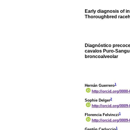
Early diagnosis of i
Thoroughbred raceh
Diagnóstico precoce 
cavalos Puro-Sangue
broncoalveolar
1
Hernán Guerrero
http://orcid.org/0000
2
Sophie Delger
http://orcid.org/0009
1
Florencia Felvinczi
http://orcid.org/0009
1
Gastón Carluccio