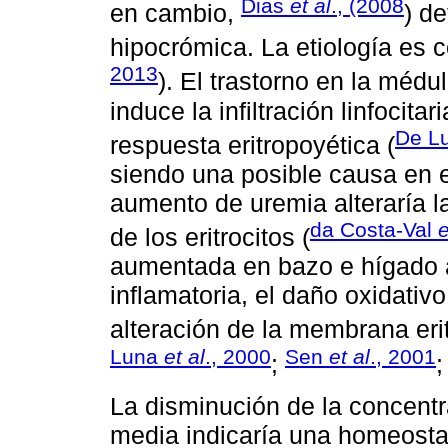
Dias
et al
., (2008
en cambio,
) d
hipocrómica. La etiología es co
2013
). El trastorno en la médu
induce la infiltración linfocita
De L
respuesta eritropoyética (
siendo una posible causa en e
aumento de uremia alteraría la 
da Costa-Val
e
de los eritrocitos (
aumentada en bazo e hígado 
inflamatoria, el daño oxidativ
alteración de la membrana eritr
Luna
et al
., 2000
Sen
et al
., 2001
;
La disminución de la concent
media indicaría una homeostas