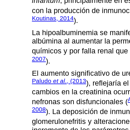
infantum
, principalmente en e
con la producción de inmunoc
Koutinas, 2014
).
La hipoalbuminemia se manifes
albúmina al aumentar la perm
químicos y por falla renal que
2007
).
El aumento significativo de u
Paludo
et al
., (2013
), reflejaría 
cambios en la creatinina ocur
nefronas son disfuncionales (
2008
). La deposición de inmu
glomerulonefritis y alteraciones
incremento de los parámetros 