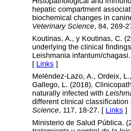
Histopathological and immunoh
hepatic compartment associat
biochemical changes in canine
Veterinary Science
, 84, 269-2
Koutinas, A., y Koutinas, C. 
underlying the clinical finding
Leishmania infantum/chagasi
[
Links
]
Meléndez-Lazo, A., Ordeix, L.,
Gallego, L. (2018). Clinicopath
naturally infected with
Leishma
different clinical classificati
Science
, 117, 18-27. [
Links
]
Ministerio de Salud Pública. 
tratamiento y control de la le