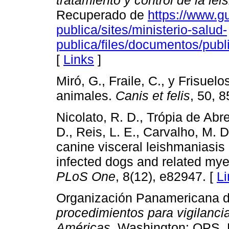
Recuperado de
https://www.gu
publica/sites/ministerio-salud-
publica/files/documentos/
[
Links
]
Miró, G., Fraile, C., y Frisue
animales.
Canis et felis
, 50, 8
Nicolato, R. D., Trópia de Abr
D., Reis, L. E., Carvalho, M. D
canine visceral leishmaniasis 
infected dogs and related m
PLoS One
, 8(12), e82947. [
Li
Organización Panamericana de
procedimientos para vigilancia
Américas
. Washington: OPS.