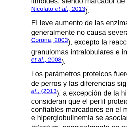
linfoides, siendo marcador de
Nicolato
et al
., 2013
).
El leve aumento de las enzima
generalmente no causa severa
Corona, 2003
), excepto la reacc
granulomas intralobulares e in
et al
., 2008
).
Los parámetros proteicos fuer
de perros y las diferencias si
al
., (2013
), a excepción de la 
consideran que el perfil prot
confiables marcadores en el m
e hiperglobulinemia se asocia