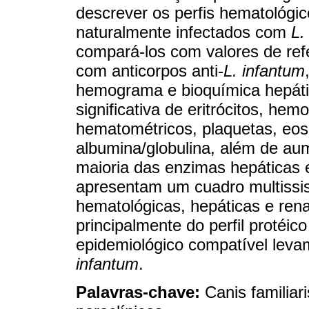
descrever os perfis hematológic
naturalmente infectados com
L.
compará-los com valores de re
com anticorpos anti-
L. infantum
hemograma e bioquímica hepátic
significativa de eritrócitos, hem
hematométricos, plaquetas, eosi
albumina/globulina, além de aum
maioria das enzimas hepáticas 
apresentam um cuadro multissist
hematológicas, hepáticas e rena
principalmente do perfil protéic
epidemiológico compatível leva
infantum
.
Palavras-chave:
Canis familiar