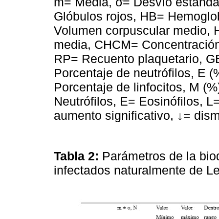
m= Media, σ= Desvío estánd
Glóbulos rojos, HB= Hemogl
Volumen corpuscular medio,
media, CHCM= Concentración 
RP= Recuento plaquetario, G
Porcentaje de neutrófilos, E (
Porcentaje de linfocitos, M (
Neutrófilos, E= Eosinófilos, L
aumento significativo, ↓= dism
Tabla 2:
Parámetros de la bio
infectados naturalmente de L