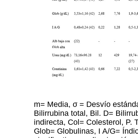
m= Media, σ = Desvío estánda
Bilirrubina total, Bil. D= Bilirru
indirecta, Col= Colesterol, P.
Glob= Globulinas, I A/G= Índi