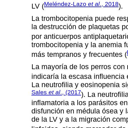
Meléndez-Lazo
et al
., 2018
LV (
).
La trombocitopenia puede res
la destrucción de plaquetas po
por anticuerpos antiplaquetari
trombocitopenia y la anemia f
más tempranos y frecuentes (
La mayoría de los perros con
indicaría la escasa influencia
La neutrofilia y eosinopenia s
Sales
et al
., (2017
). La neutrofi
inflamatoria a los parásitos e
disfunción en médula ósea y l
de la LV y a la migración com