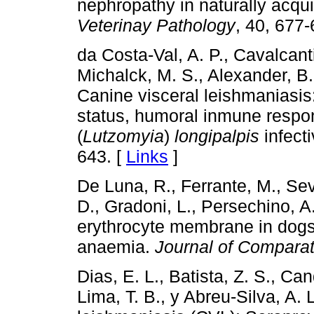
nephropathy in naturally acqui
Veterinay Pathology
, 40, 677-
da Costa-Val, A. P., Cavalcanti
Michalck, M. S., Alexander, B.
Canine visceral leishmaniasis:
status, humoral inmune resp
(
Lutzomyia
)
longipalpis
infecti
643. [
Links
]
De Luna, R., Ferrante, M., Sev
D., Gradoni, L., Persechino, A.
erythrocyte membrane in dogs
anaemia.
Journal of Comparat
Dias, E. L., Batista, Z. S., Ca
Lima, T. B., y Abreu-Silva, A. 