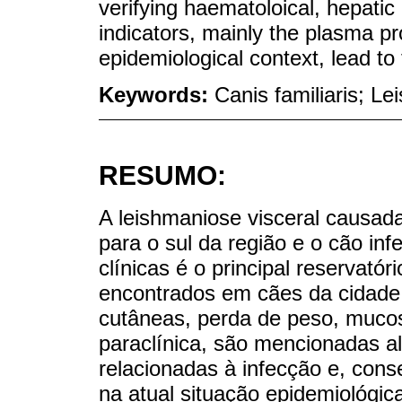
verifying haematoloical, hepatic
indicators, mainly the plasma pro
epidemiological context, lead to
Keywords:
Canis familiaris; Le
RESUMO:
A leishmaniose visceral causad
para o sul da região e o cão i
clínicas é o principal reservató
encontrados em cães da cidade 
cutâneas, perda de peso, mucos
paraclínica, são mencionadas a
relacionadas à infecção e, cons
na atual situação epidemiológica