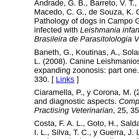
Andrade, G. B., Barreto, V. T.,
Macedo, C. G., de Souza, K. C
Pathology of dogs in Campo Gr
infected with
Leishmania infa
Brasileira de Parasitolologia V
Baneth, G., Koutinas, A., Sola
L. (2008). Canine Leishmanios
expanding zoonosis: part one
330. [
Links
]
Ciaramella, P., y Corona, M. (
and diagnostic aspects.
Compe
Practising Veterinarian
, 25, 3
Costa, F. A. L., Goto, H., Salda
I. L., Silva, T. C., y Guerra, J