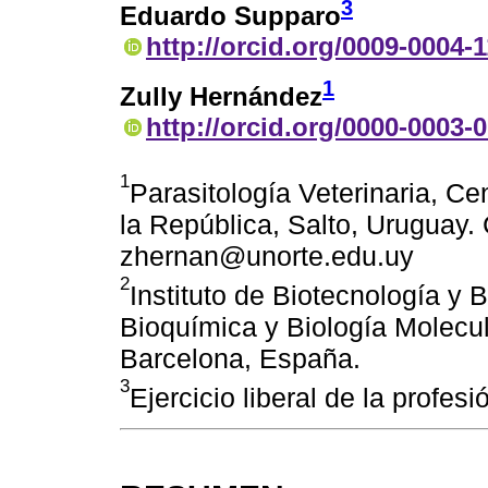
3
Eduardo Supparo
http://orcid.org/0009-0004-
1
Zully Hernández
http://orcid.org/0000-0003-
1
Parasitología Veterinaria, Ce
la República, Salto, Uruguay. 
zhernan@unorte.edu.uy
2
Instituto de Biotecnología y
Bioquímica y Biología Molecu
Barcelona, España.
3
Ejercicio liberal de la profes