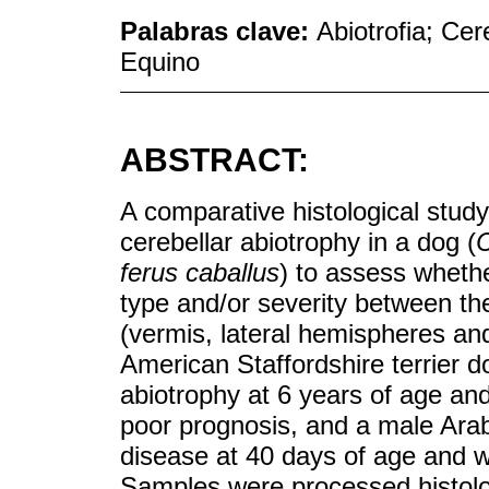
Palabras clave:
Abiotrofia; Ce
Equino
ABSTRACT:
A comparative histological stud
cerebellar abiotrophy in a dog (
C
ferus caballus
) to assess whethe
type and/or severity between t
(vermis, lateral hemispheres an
American Staffordshire terrier d
abiotrophy at 6 years of age an
poor prognosis, and a male Arab
disease at 40 days of age and w
Samples were processed histolog