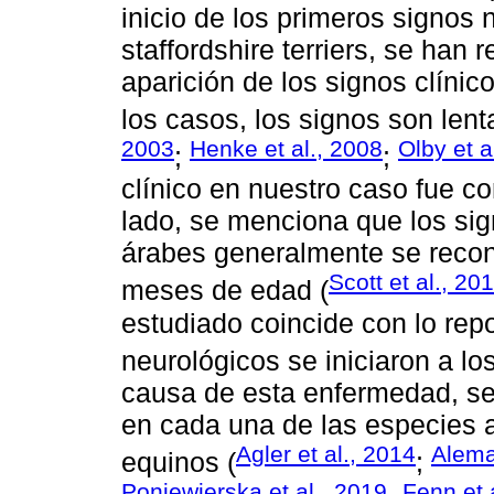
inicio de los primeros signos
staffordshire terriers, se han
aparición de los signos clínic
los casos, los signos son len
2003
Henke et al., 2008
Olby et a
;
;
clínico en nuestro caso fue co
lado, se menciona que los sig
árabes generalmente se recon
Scott et al., 20
meses de edad (
estudiado coincide con lo rep
neurológicos se iniciaron a los
causa de esta enfermedad, se
en cada una de las especies 
Agler et al., 2014
Alema
equinos (
;
Poniewierska et al., 2019
Fenn et 