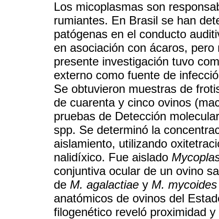
Los micoplasmas son responsab
rumiantes. En Brasil se han de
patógenas en el conducto auditi
en asociación con ácaros, pero
presente investigación tuvo como
externo como fuente de infecci
Se obtuvieron muestras de frotis
de cuarenta y cinco ovinos (ma
pruebas de Detección molecular
spp. Se determinó la concentraci
aislamiento, utilizando oxitetraci
nalidíxico. Fue aislado
Mycoplas
conjuntiva ocular de un ovino s
de
M. agalactiae
y
M. mycoides
anatómicos de ovinos del Estado
filogenético reveló proximidad y