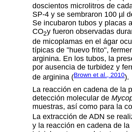
doscientos microlitros de cada
SP-4 y se sembraron 100 µl de
Se incubaron tubos y placas 
CO
y fueron observadas duran
2
de micoplamas en el ágar ocur
típicas de "huevo frito", ferme
arginina. En los tubos, la pr
por ausencia de turbidez y fer
Brown et al., 2010
de arginina (
).
La reacción en cadena de la p
detección molecular de
Myco
muestras, así como para la co
La extracción de ADN se real
y la reacción en cadena de la