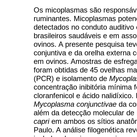
Os micoplasmas são responsáve
ruminantes. Micoplasmas potenc
detectados no conduto auditivo 
brasileiros saudáveis e em as
ovinos. A presente pesquisa tev
conjuntiva e da orelha externa 
em ovinos. Amostras de esfregaç
foram obtidas de 45 ovelhas m
(PCR) e isolamento de
Mycopla
concentração inibitória mínima fo
cloranfenicol e ácido nalidíxic
Mycoplasma conjunctivae
da con
além da detecção molecular de 
capri
em ambos os sítios anatô
Paulo. A análise filogenética re