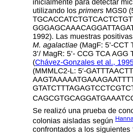
inicialmente para detectar m
utilizando los
primers
MGS0 (5
TGCACCATCTGTCACTCTGTTAA
GGGAGCAAACAGGATTAGATACCC
1992). Las muestras positivas 
M. agalactiae
(MagF: 5’-CCT
3’/ MagR: 5’- CCG TCA AGG 
(
Chávez-Gonzales et al., 199
(MMMLC2-L: 5′-GATTTAACTT
AAGTAAAAATGAAAGAATTTT
GTATCTTTAGAGTCCTCGTCTTT
CAGCGTGCAGGATGAAATCCC
Se realizó una prueba de conc
Hanna
colonias aisladas según
confrontados a los siguientes f