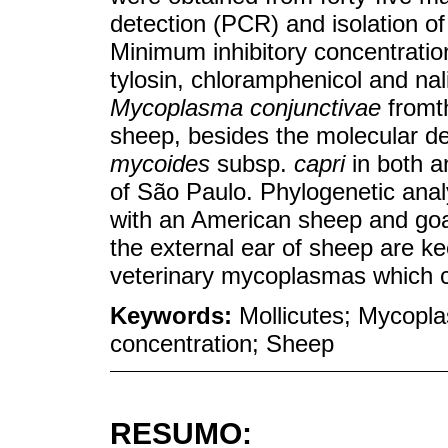
detection (PCR) and isolation o
Minimum inhibitory concentratio
tylosin, chloramphenicol and nali
Mycoplasma conjunctivae
fromth
sheep, besides the molecular de
mycoides
subsp.
capri
in both a
of São Paulo. Phylogenetic analy
with an American sheep and goat
the external ear of sheep are ke
veterinary mycoplasmas which c
Keywords:
Mollicutes; Mycopla
concentration; Sheep
RESUMO: