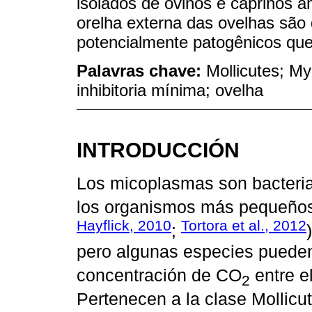
isolados de ovinos e caprinos a
orelha externa das ovelhas são
potencialmente patogênicos que
Palavras chave:
Mollicutes; M
inhibitoria mínima; ovelha
INTRODUCCIÓN
Los micoplasmas son bacteri
los organismos más pequeños
Hayflick, 2010
Tortora et al., 2012
;
pero algunas especies pueden 
concentración de CO
entre el
2
Pertenecen a la clase Mollicu