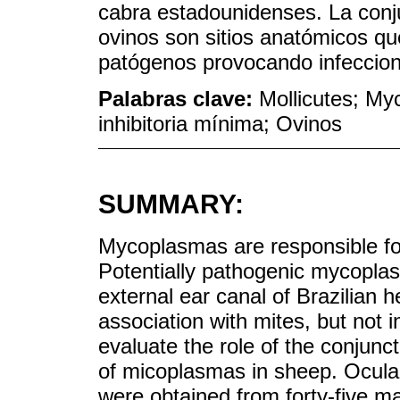
cabra estadounidenses. La conju
ovinos son sitios anatómicos q
patógenos provocando infeccion
Palabras clave:
Mollicutes; My
inhibitoria mínima; Ovinos
SUMMARY:
Mycoplasmas are responsible for
Potentially pathogenic mycopla
external ear canal of Brazilian h
association with mites, but not
evaluate the role of the conjunct
of micoplasmas in sheep. Ocula
were obtained from forty-five m