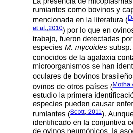
La presencia de micoplasmas
rumiantes como bovinos y cap
D
mencionada en la literatura (
et al.,2010
) por lo que en ovin
trabajo, fueron detectadas por
especies
M. mycoides
subsp
conocidos de la agalaxia cont
microorganismos se han identif
oculares de bovinos brasileño
Motha e
ovinos de otros países (
estudio la primera identificac
especies pueden causar enfe
Scott, 2011
rumiantes (
). Aunqu
identificado en la conjuntiva 
de ovinos neumónicos, la asoc