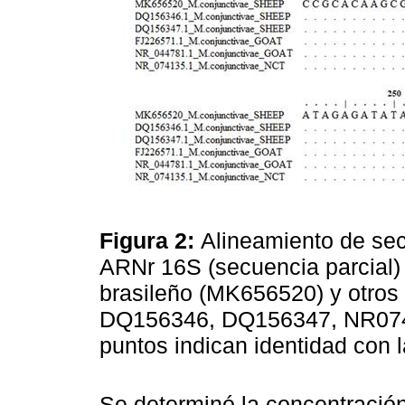
Figura 2:
Alineamiento de sec
ARNr 16S (secuencia parcial)
brasileño (MK656520) y otros
DQ156346, DQ156347, NR0741
puntos indican identidad con
Se determinó la concentración