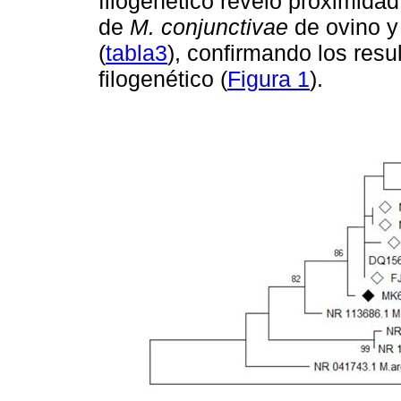
filogenético reveló proximidad
de
M. conjunctivae
de ovino y
(
tabla3
), confirmando los resu
filogenético (
Figura 1
).