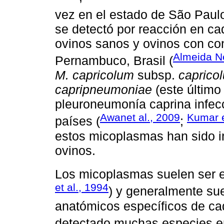
vez en el estado de São Paulo
se detectó por reacción en c
ovinos sanos y ovinos con conj
Almeida Ne
Pernambuco, Brasil (
M. capricolum
subsp.
caprico
capripneumoniae
(este último
pleuroneumonía caprina infecc
Awanet al., 2009
Kumar e
países (
;
estos micoplasmas han sido i
ovinos.
Los micoplasmas suelen ser e
et al., 1994
) y generalmente sue
anatómicos específicos de ca
detectado muchas especies en 