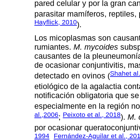
pared celular y por la gran c
parasitar mamíferos, reptiles,
Hayflick, 2010
).
Los micoplasmas son causan
rumiantes.
M. mycoides
subs
causantes de la pleuneumoní
de ocasionar conjuntivitis, mast
Shahet al
detectado en ovinos (
etiológico de la agalactia cont
notificación obligatoria que s
especialmente en la región no
al.,2006
Peixoto et al., 2018
;
).
M. 
por ocasionar queratoconjuntiv
1994
Fernández-Aguilar et al., 20
,