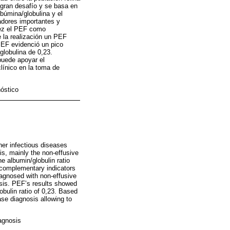
 gran desafío y se basa en
lbúmina/globulina y el
adores importantes y
 vez el PEF como
e la realización un PEF
 PEF evidenció un pico
globulina de 0,23.
puede apoyar el
clínico en la toma de
nóstico
ther infectious diseases
is, mainly the non-effusive
he albumin/globulin ratio
d complementary indicators
diagnosed with non-effusive
osis. PEF’s results showed
bulin ratio of 0,23. Based
se diagnosis allowing to
iagnosis