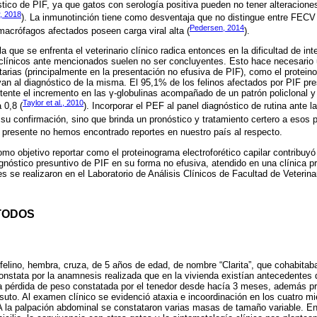
tico de PIF, ya que gatos con serología positiva pueden no tener alteraciones
, 2018
). La inmunotinción tiene como desventaja que no distingue entre FECV 
Pedersen, 2014
acrófagos afectados poseen carga viral alta (
).
la que se enfrenta el veterinario clínico radica entonces en la dificultad de int
línicos ante mencionados suelen no ser concluyentes. Esto hace necesario u
ias (principalmente en la presentación no efusiva de PIF), como el proteino
yan al diagnóstico de la misma. El 95,1% de los felinos afectados por PIF pre
ente el incremento en las γ-globulinas acompañado de un patrón policlonal y
Taylor et al., 2010
 0,8 (
). Incorporar el PEF al panel diagnóstico de rutina ante 
 su confirmación, sino que brinda un pronóstico y tratamiento certero a esos p
l presente no hemos encontrado reportes en nuestro país al respecto.
omo objetivo reportar como el proteinograma electroforético capilar contribuyó
gnóstico presuntivo de PIF en su forma no efusiva, atendido en una clínica p
 se realizaron en el Laboratorio de Análisis Clínicos de Facultad de Veterina
TODOS
felino, hembra, cruza, de 5 años de edad, de nombre “Clarita”, que cohabitab
onstata por la anamnesis realizada que en la vivienda existían antecedentes d
a la pérdida de peso constatada por el tenedor desde hacía 3 meses, además
rsuto. Al examen clínico se evidenció ataxia e incoordinación en los cuatro mi
A la palpación abdominal se constataron varias masas de tamaño variable. E