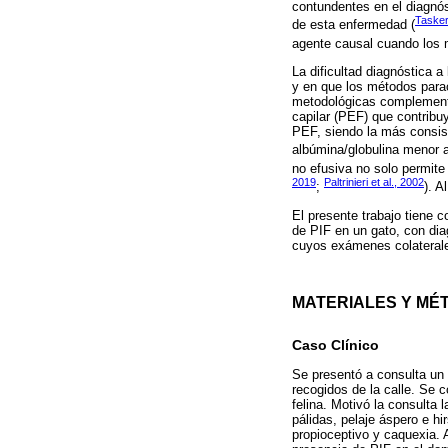
contundentes en el diagnós
Tasker
de esta enfermedad (
agente causal cuando los m
La dificultad diagnóstica a 
y en que los métodos parac
metodológicas complementar
capilar (PEF) que contribu
PEF, siendo la más consist
albúmina/globulina menor a
no efusiva no solo permite
2019
Paltrinieri et al., 2002
;
). A
El presente trabajo tiene c
de PIF en un gato, con dia
cuyos exámenes colaterales
MATERIALES Y MÉ
Caso Clínico
Se presentó a consulta un 
recogidos de la calle. Se c
felina. Motivó la consult
pálidas, pelaje áspero e hi
propioceptivo y caquexia. 