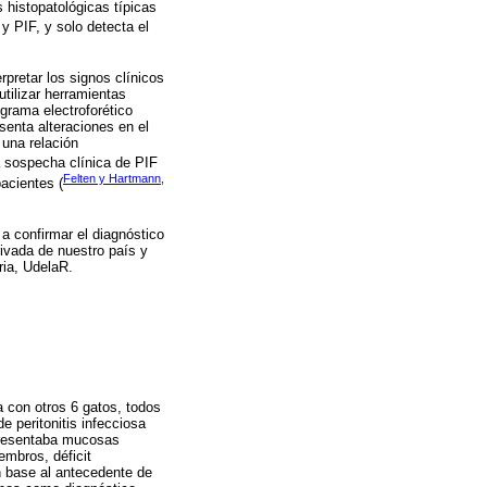
 histopatológicas típicas
y PIF, y solo detecta el
erpretar los signos clínicos
tilizar herramientas
grama electroforético
senta alteraciones en el
 una relación
la sospecha clínica de PIF
Felten y Hartmann,
acientes (
 a confirmar el diagnóstico
rivada de nuestro país y
ria, UdelaR.
a con otros 6 gatos, todos
e peritonitis infecciosa
 presentaba mucosas
embros, déficit
n base al antecedente de