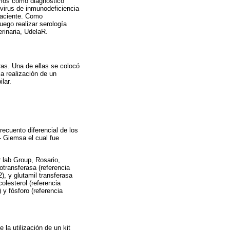
eamos como diagnóstico
 virus de inmunodeficiencia
 paciente. Como
uego realizar serología
erinaria, UdelaR.
ras. Una de ellas se colocó
a realización de un
lar.
ecuento diferencial de los
- Giemsa el cual fue
r lab Group, Rosario,
otransferasa (referencia
), γ glutamil transferasa
olesterol (referencia
 y fósforo (referencia
la utilización de un kit