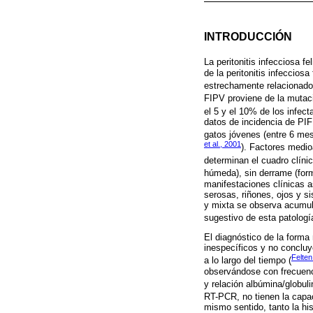
INTRODUCCIÓN
La peritonitis infecciosa f
de la peritonitis infeccios
estrechamente relacionado 
FIPV proviene de la mutac
el 5 y el 10% de los infect
datos de incidencia de PI
gatos jóvenes (entre 6 mes
et al., 2001
). Factores medio
determinan el cuadro clínic
húmeda), sin derrame (form
manifestaciones clínicas a
serosas, riñones, ojos y s
y mixta se observa acumula
sugestivo de esta patologí
El diagnóstico de la forma
inespecíficos y no concluy
Felte
a lo largo del tiempo (
observándose con frecuenci
y relación albúmina/globuli
RT-PCR, no tienen la capac
mismo sentido, tanto la hi