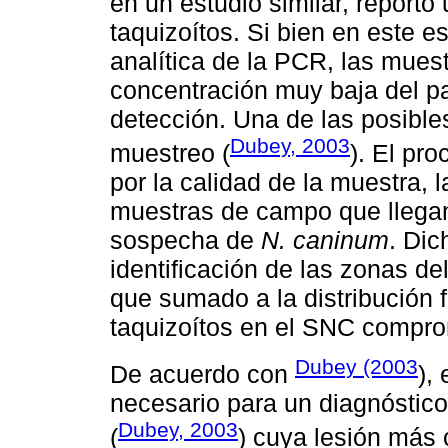
en un estudio similar, reportó 
taquizoítos. Si bien en este e
analítica de la PCR, las mues
concentración muy baja del pa
detección. Una de las posibles
Dubey, 2003
muestreo (
). El pr
por la calidad de la muestra, 
muestras de campo que llegan 
sospecha de
N. caninum
. Dic
identificación de las zonas de
que sumado a la distribución
taquizoítos en el SNC comprom
Dubey (2003
De acuerdo con
),
necesario para un diagnóstico
Dubey, 2003
(
) cuya lesión más c