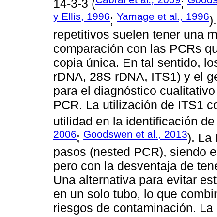
14-3-3 (
;
y Ellis, 1996
Yamage et al
.,
1996
;
)
repetitivos suelen tener una m
comparación con las PCRs qu
copia única. En tal sentido, 
rDNA, 28S rDNA, ITS1) y el g
para el diagnóstico cualitativo
PCR. La utilización de ITS1 
utilidad en la identificación 
2006
Goodswen et al.
,
2013
;
). La
pasos (nested PCR), siendo es
pero con la desventaja de ten
Una alternativa para evitar e
en un solo tubo, lo que combin
riesgos de contaminación. La s