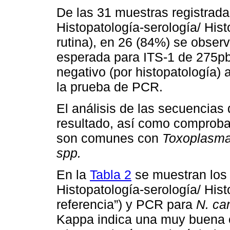
De las 31 muestras registrad
Histopatología-serología/ His
rutina), en 26 (84%) se obser
esperada para ITS-1 de 275pb
negativo (por histopatología) 
la prueba de PCR.
El análisis de las secuencias 
resultado, así como comproba
son comunes con
Toxoplasma
spp.
En la
Tabla 2
se muestran los 
Histopatología-serología/ His
referencia”) y PCR para
N. ca
Kappa indica una muy buena c