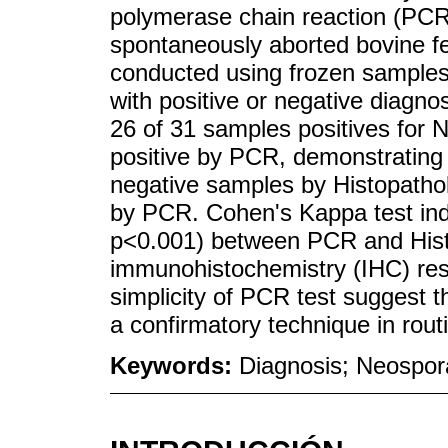
polymerase chain reaction (PCR)
spontaneously aborted bovine fe
conducted using frozen samples
with positive or negative diagn
26 of 31 samples positives for 
positive by PCR, demonstrating a
negative samples by Histopatho
by PCR. Cohen's Kappa test ind
p<0.001) between PCR and Histo
immunohistochemistry (IHC) resul
simplicity of PCR test suggest t
a confirmatory technique in rout
Keywords:
Diagnosis; Neospo