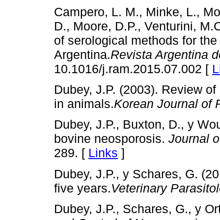
Campero, L. M., Minke, L., M
D., Moore, D.P., Venturini, M
of serological methods for the
Argentina.
Revista Argentina d
10.1016/j.ram.2015.07.002 [
L
Dubey, J.P. (2003). Review o
in animals.
Korean Journal of 
Dubey, J.P., Buxton, D., y Wo
bovine neosporosis.
Journal 
289. [
Links
]
Dubey, J.P., y Schares, G. (20
five years.
Veterinary Parasito
Dubey, J.P., Schares, G., y O