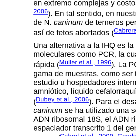
en extremo complejas y costo
2006
). En tal sentido, en nues
de N.
caninum
de terneros per
Cabrera
así de fetos abortados (
Una alternativa a la IHQ es la
moleculares como PCR, la cual
Müller et al., 1996
rápida (
). La 
gama de muestras, como ser te
estudio u hospedadores inter
amniótico, líquido cefalorraq
Dubey et al., 2006
(
). Para el de
caninum
se ha utilizado una 
ADN ribosomal 18S, el ADN rib
espaciador transcrito 1 del ge
Cabral et al
.,
2009
Goods