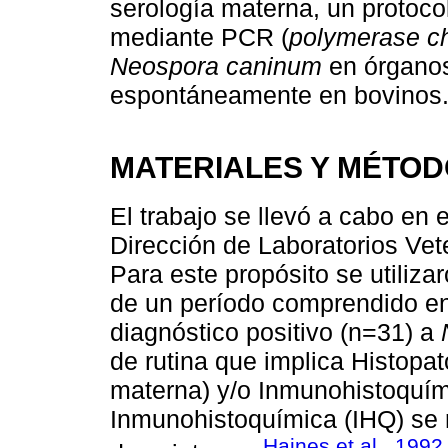
serología materna, un protoco
mediante PCR (
polymerase ch
Neospora caninum
en órganos
espontáneamente en bovinos
MATERIALES Y MÉTO
El trabajo se llevó a cabo en 
Dirección de Laboratorios Vet
Para este propósito se utiliz
de un período comprendido en
diagnóstico positivo (n=31) a
de rutina que implica Histopat
materna) y/o Inmunohistoquím
Inmunohistoquímica (IHQ) se r
Haines et al
.,
1992