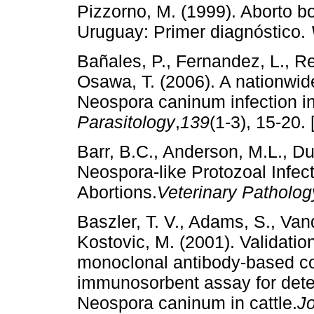
Pizzorno, M. (1999). Aborto b
Uruguay: Primer diagnóstico.
Bañales, P., Fernandez, L., Rep
Osawa, T. (2006). A nationwid
Neospora caninum infection in
Parasitology
,
139
(1-3), 15-20. 
Barr, B.C., Anderson, M.L., Du
Neospora-like Protozoal Infec
Abortions.
Veterinary Patholog
Baszler, T. V., Adams, S., Vand
Kostovic, M. (2001). Validatio
monoclonal antibody-based co
immunosorbent assay for detec
Neospora caninum in cattle.
Jo