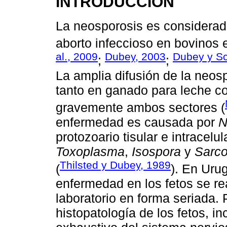
INTRODUCCIÓN
La neosporosis es considerad
aborto infeccioso en bovinos 
al., 2009
Dubey, 2003
Dubey y Sc
;
;
La amplia difusión de la neo
tanto en ganado para leche c
gravemente ambos sectores (
enfermedad es causada por
N
protozoario tisular e intracelu
Toxoplasma
,
Isospora
y
Sarco
Thilsted y Dubey, 1989
(
). En Uru
enfermedad en los fetos se re
laboratorio en forma seriada. 
histopatología de los fetos, in