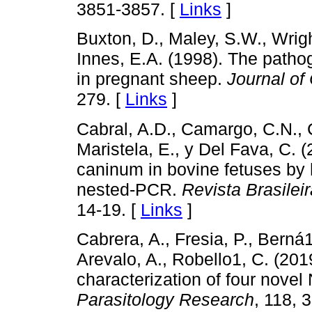
3851-3857. [
Links
]
Buxton, D., Maley, S.W., Wrig
Innes, E.A. (1998). The patho
in pregnant sheep.
Journal of
279. [
Links
]
Cabral, A.D., Camargo, C.N., C
Maristela, E., y Del Fava, C. 
caninum in bovine fetuses by 
nested-PCR.
Revista Brasileir
14-19. [
Links
]
Cabrera, A., Fresia, P., Berná1
Arevalo, A., Robello1, C. (201
characterization of four nove
Parasitology Research
, 118, 