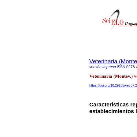
Veterinaria (Mont
versión impresa
ISSN
0376-
Veterinaria (Montev.) 
https://doi.org/10.29155/vet.57.
Características re
establecimientos 