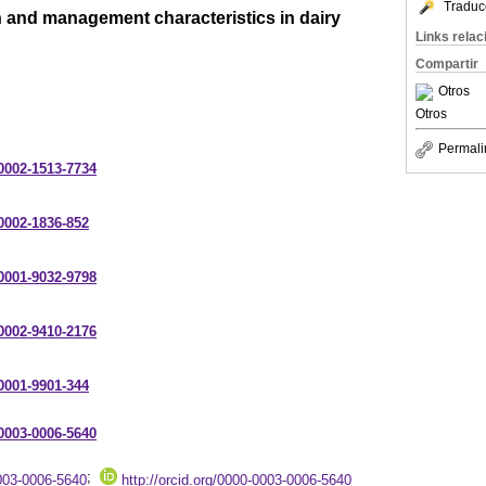
Traduc
h and management characteristics in dairy
Links rela
Compartir
Otros
Otros
Permali
-0002-1513-7734
-0002-1836-852
-0001-9032-9798
-0002-9410-2176
-0001-9901-344
-0003-0006-5640
;
0003-0006-5640
http://orcid.org/0000-0003-0006-5640