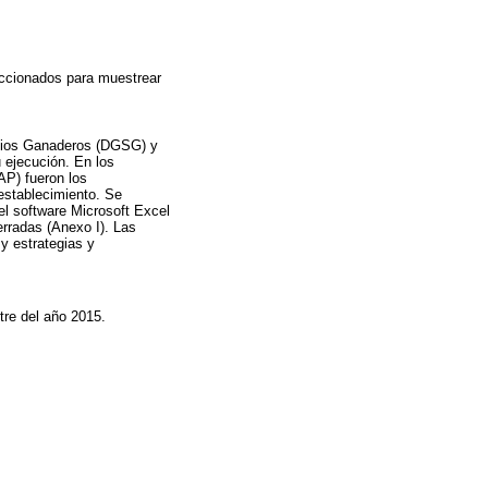
eccionados para muestrear
vicios Ganaderos (DGSG) y
u ejecución. En los
AP) fueron los
 establecimiento. Se
el software Microsoft Excel
rradas (Anexo I). Las
 y estrategias y
tre del año 2015.