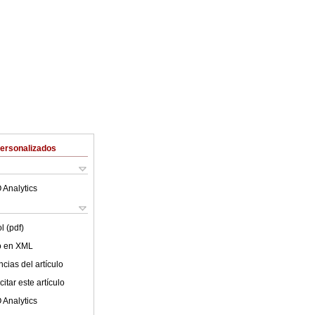
Personalizados
 Analytics
l (pdf)
lo en XML
cias del artículo
itar este artículo
 Analytics