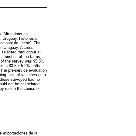
. Alterations on
n Uruguay, histories of
Nacional de Leche”. The
in Uruguay. A cross-
 selected throughout all
cteristics of the farms,
e of the survey was 95.3%.
d in 83.8 ± 5.2%. Fifty-
The pre-service evaluation
thing. Use of vaccines as a
f those surveyed had no
ould not be associated
y role in the choice of
de exportaciones de la