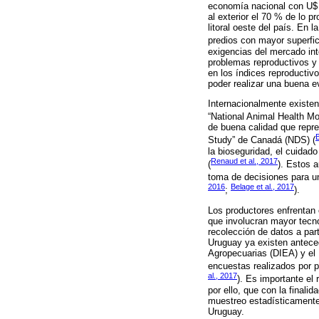
economía nacional con U$ 
al exterior el 70 % de lo p
litoral oeste del país. En
predios con mayor superfic
exigencias del mercado int
problemas reproductivos y 
en los índices reproductiv
poder realizar una buena e
Internacionalmente existen
“National Animal Health Mo
de buena calidad que repre
Study” de Canadá (NDS) (
la bioseguridad, el cuidado
Renaud et al., 2017
(
). Estos 
toma de decisiones para u
2016
Belage et al., 2017
;
).
Los productores enfrentan
que involucran mayor tecno
recolección de datos a part
Uruguay ya existen antece
Agropecuarias (DIEA) y el 
encuestas realizados por p
al., 2017
). Es importante el
por ello, que con la finalid
muestreo estadísticamente 
Uruguay.