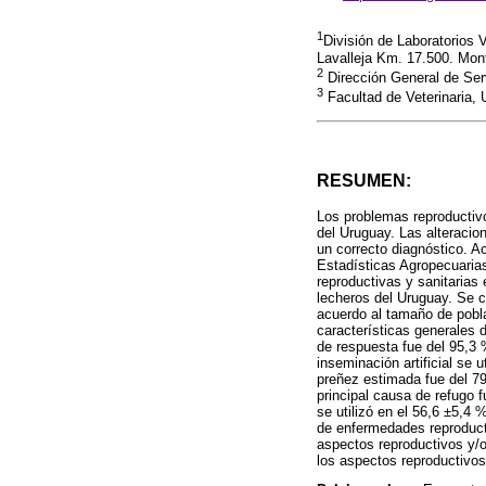
1
División de Laboratorios V
Lavalleja Km. 17.500. Mo
2
Dirección General de Ser
3
Facultad de Veterinaria, 
RESUMEN:
Los problemas reproductivo
del Uruguay. Las alteracio
un correcto diagnóstico. A
Estadísticas Agropecuarias 
reproductivas y sanitarias
lecheros del Uruguay. Se c
acuerdo al tamaño de pobla
características generales d
de respuesta fue del 95,3 
inseminación artificial se 
preñez estimada fue del 79
principal causa de refugo 
se utilizó en el 56,6 ±5,4
de enfermedades reproduct
aspectos reproductivos y/o
los aspectos reproductivos