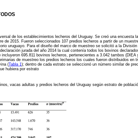
TODOS
sversal de los establecimientos lecheros del Uruguay. Se creó una encuesta la 
re de 2015. Fueron seleccionados 107 predios lecheros a partir de un muestreo
ritorio uruguayo. Para el diseño del marco de muestreo se solicitó a la División
claración jurada del año 2014 la cual contenía todos los bovinos declarado
 Se incluyeron 695.811 bovinos lecheros, pertenecientes a 3.042 tambos (DIE
rimarias de muestreo los predios lecheros los cuales fueron distribuidos en t
ina (
Tabla 1
); dentro de cada estrato se seleccionó un número similar de pr
ue hubiera por estrato
oinos, vacas adultas y predios lecheros del Uruguay según estrato de poblaci