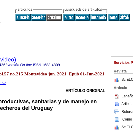
evideo)
Servicios 
4362
versión On-line
ISSN
1688-4809
Revista
vol.57 no.215 Montevideo jun. 2021 Epub 01-Jun-2021
SciELO
215.3
Articulo
ARTÍCULO ORIGINAL
Españo
productivas, sanitarias y de manejo en
Articu
lecheros del Uruguay
Referen
Como c
SciELO