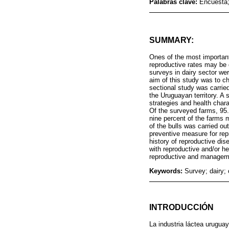
Palabras clave:
Encuesta;
SUMMARY:
Ones of the most important
reproductive rates may be d
surveys in dairy sector we
aim of this study was to c
sectional study was carrie
the Uruguayan territory. A
strategies and health char
Of the surveyed farms, 95.
nine percent of the farms
of the bulls was carried ou
preventive measure for rep
history of reproductive di
with reproductive and/or he
reproductive and manageme
Keywords:
Survey; dairy; 
INTRODUCCIÓN
La industria láctea urugua