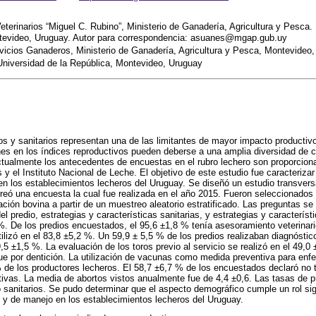
eterinarios “Miguel C. Rubino”, Ministerio de Ganadería, Agricultura y Pesca. 
ntevideo, Uruguay. Autor para correspondencia: asuanes@mgap.gub.uy
vicios Ganaderos, Ministerio de Ganadería, Agricultura y Pesca, Montevideo
Universidad de la República, Montevideo, Uruguay
s y sanitarios representan una de las limitantes de mayor impacto productiv
nes en los índices reproductivos pueden deberse a una amplia diversidad de 
ctualmente los antecedentes de encuestas en el rubro lechero son proporciona
y el Instituto Nacional de Leche. El objetivo de este estudio fue caracteriza
 en los establecimientos lecheros del Uruguay. Se diseñó un estudio transvers
reó una encuesta la cual fue realizada en el año 2015. Fueron seleccionados
ción bovina a partir de un muestreo aleatorio estratificado. Las preguntas se
el predio, estrategias y características sanitarias, y estrategias y característ
%. De los predios encuestados, el 95,6 ±1,8 % tenía asesoramiento veterinari
utilizó en el 83,8 ±5,2 %. Un 59,9 ± 5,5 % de los predios realizaban diagnósti
,5 ±1,5 %. La evaluación de los toros previo al servicio se realizó en el 49,0
fue por dentición. La utilización de vacunas como medida preventiva para en
 % de los productores lecheros. El 58,7 ±6,7 % de los encuestados declaró no
ivas. La media de abortos vistos anualmente fue de 4,4 ±0,6. Las tasas de 
 sanitarios. Se pudo determinar que el aspecto demográfico cumple un rol sign
 y de manejo en los establecimientos lecheros del Uruguay.