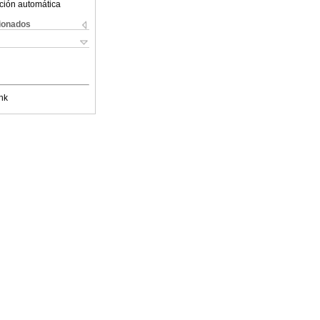
ción automática
cionados
nk