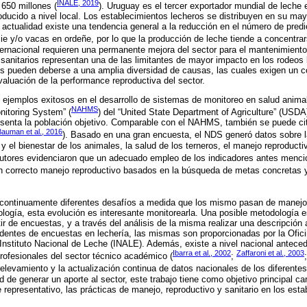
INALE, 2019
650 millones (
). Uruguay es el tercer exportador mundial de leche 
roducido a nivel local. Los establecimientos lecheros se distribuyen en su ma
 la actualidad existe una tendencia general a la reducción en el número de pre
ie y/o vacas en ordeñe, por lo que la producción de leche tiende a concentrar
ernacional requieren una permanente mejora del sector para el mantenimiento
sanitarios representan una de las limitantes de mayor impacto en los rodeos 
os pueden deberse a una amplia diversidad de causas, las cuales exigen un c
valuación de la performance reproductiva del sector.
 ejemplos exitosos en el desarrollo de sistemas de monitoreo en salud anima
NAHMS
nitoring System” (
) del “United State Department of Agriculture” (USDA
senta la población objetivo. Comparable con el NAHMS, también se puede cita
Bauman et al., 2016
). Basado en una gran encuesta, el NDS generó datos sobre l
 y el bienestar de los animales, la salud de los terneros, el manejo reproducti
autores evidenciaron que un adecuado empleo de los indicadores antes menci
n correcto manejo reproductivo basados en la búsqueda de metas concretas y
 continuamente diferentes desafíos a medida que los mismo pasan de manejo
logía, esta evolución es interesante monitorearla. Una posible metodología e
ir de encuestas, y a través del análisis de la misma realizar una descripción 
dentes de encuestas en lechería, las mismas son proporcionadas por la Ofici
Instituto Nacional de Leche (INALE). Además, existe a nivel nacional antece
Ibarra et al., 2002
Zaffaroni et al., 2003
rofesionales del sector técnico académico (
;
 relevamiento y la actualización continua de datos nacionales de los diferente
ad de generar un aporte al sector, este trabajo tiene como objetivo principal ca
representativo, las prácticas de manejo, reproductivo y sanitario en los esta