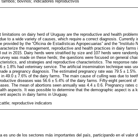
 tambos; bovinos; indicadores reproductivos
 limitations on dairy herd of Uruguay are the reproductive and health problems
ue to a wide variety of causes, which require a correct diagnosis. Currently i
re provided by the “Oficina de Estadísticas Agropecuarias” and the “Instituto 
haracterize the management, reproductive and health practices in dairy farms 
d out in 2015. Dairy herds were stratified by size and 107 herds were randomly
 survey was made on these herds; the questions were focused on general chara
acteristics, and strategies and reproductive characteristics. The response rat
6 ± 1.8% had veterinary service. The artificial insemination technique was use
 made a pregnancy diagnosis. The estimated pregnancy rate was 79.5 ± 1.5%. 
t in 49.0 ± 7.6% of the dairy farms. The main cause of culling was due to tee
roductive diseases was 56.6 ± 5.4% of the dairy farms. Fifty-eight percent o
seases. The mean of abortions seen annually was 4.4 ± 0.6. Pregnancy rates c
alth aspects. It was possible to determine that the demographic aspect is a ke
nt aspects in dairy farms in Uruguay.
cattle; reproductive indicators
ya es uno de los sectores más importantes del país, participando en el valor 