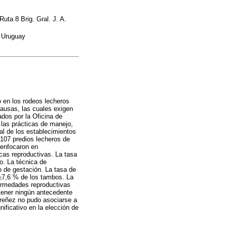
Ruta 8 Brig. Gral. J. A.
, Uruguay
o en los rodeos lecheros
causas, las cuales exigen
dos por la Oficina de
r las prácticas de manejo,
al de los establecimientos
 107 predios lecheros de
 enfocaron en
icas reproductivas. La tasa
o. La técnica de
co de gestación. La tasa de
 ±7,6 % de los tambos. La
fermedades reproductivas
 tener ningún antecedente
preñez no pudo asociarse a
ificativo en la elección de