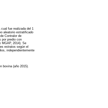
cual fue realizada del 1
 aleatorio estratificado
 de Contralor de
s por predio con
A y MGAP, 2014). Se
res estratos según el
edios, independientemente
ón bovina (año 2015).