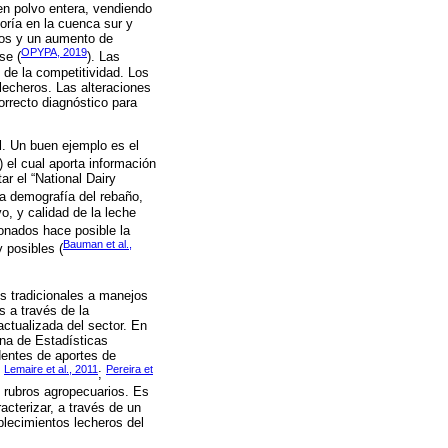
en polvo entera, vendiendo
yoría en la cuenca sur y
dios y un aumento de
OPYPA, 2019
se (
). Las
 de la competitividad. Los
lecheros. Las alteraciones
orrecto diagnóstico para
l. Un buen ejemplo es el
) el cual aporta información
r el “National Dairy
a demografía del rebaño,
vo, y calidad de la leche
onados hace posible la
Bauman et al.,
 posibles (
s tradicionales a manejos
s a través de la
actualizada del sector. En
na de Estadísticas
dentes de aportes de
Lemaire et al., 2011
Pereira et
;
;
s rubros agropecuarios. Es
racterizar, a través de un
blecimientos lecheros del