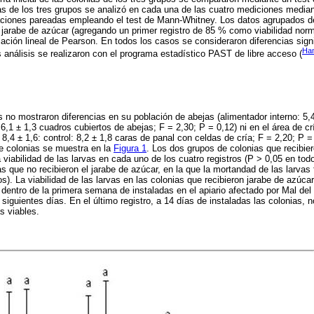
ias de los tres grupos se analizó en cada una de las cuatro mediciones median
ciones pareadas empleando el test de Mann-Whitney. Los datos agrupados de 
n jarabe de azúcar (agregando un primer registro de 85 % como viabilidad norm
ación lineal de Pearson. En todos los casos se consideraron diferencias signi
Ha
 análisis se realizaron con el programa estadístico PAST de libre acceso (
s no mostraron diferencias en su población de abejas (alimentador interno: 5,4
: 6,1 ± 1,3 cuadros cubiertos de abejas; F = 2,30; P = 0,12) ni en el área de cr
 8,4 ± 1,6: control: 8,2 ± 1,8 caras de panal con celdas de cría; F = 2,20; P = 
de colonias se muestra en la
Figura 1
. Los dos grupos de colonias que recibie
 viabilidad de las larvas en cada uno de los cuatro registros (P > 0,05 en todo
as que no recibieron el jarabe de azúcar, en la que la mortandad de las larvas
os). La viabilidad de las larvas en las colonias que recibieron jarabe de azúca
, dentro de la primera semana de instaladas en el apiario afectado por Mal del
siguientes días. En el último registro, a 14 días de instaladas las colonias,
s viables.