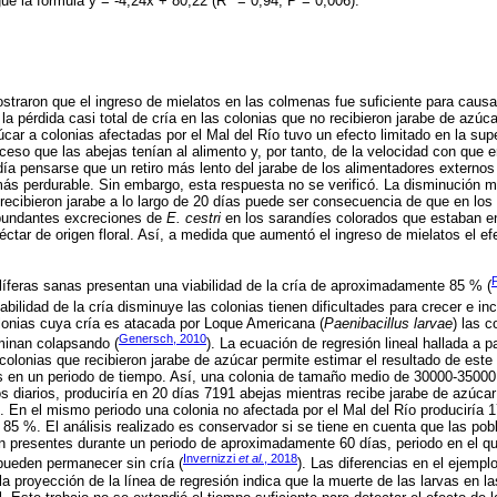
ue la fórmula y = -4,24x + 80,22 (R
= 0,94; P = 0,006).
straron que el ingreso de mielatos en las colmenas fue suficiente para caus
la pérdida casi total de cría en las colonias que no recibieron jarabe de azúca
car a colonias afectadas por el Mal del Río tuvo un efecto limitado en la supe
eso que las abejas tenían al alimento y, por tanto, de la velocidad con que er
día pensarse que un retiro más lento del jarabe de los alimentadores externos
más perdurable. Sin embargo, esta respuesta no se verificó. La disminución m
e recibieron jarabe a lo largo de 20 días puede ser consecuencia de que en los
abundantes excreciones de
E. cestri
en los sarandíes colorados que estaban e
néctar de origen floral. Así, a medida que aumentó el ingreso de mielatos el ef
íferas sanas presentan una viabilidad de la cría de aproximadamente 85 % (
iabilidad de la cría disminuye las colonias tienen dificultades para crecer e i
lonias cuya cría es atacada por Loque Americana (
Paenibacillus larvae
) las 
Genersch, 2010
minan colapsando (
). La ecuación de regresión lineal hallada a pa
s colonias que recibieron jarabe de azúcar permite estimar el resultado de este
 en un periodo de tiempo. Así, una colonia de tamaño medio de 30000-35000 
 diarios, produciría en 20 días 7191 abejas mientras recibe jarabe de azúcar
 En el mismo periodo una colonia no afectada por el Mal del Río produciría 
de 85 %. El análisis realizado es conservador si se tiene en cuenta que las po
 presentes durante un periodo de aproximadamente 60 días, periodo en el qu
Invernizzi
et al.
, 2018
pueden permanecer sin cría (
). Las diferencias en el ejempl
e la proyección de la línea de regresión indica que la muerte de las larvas en l