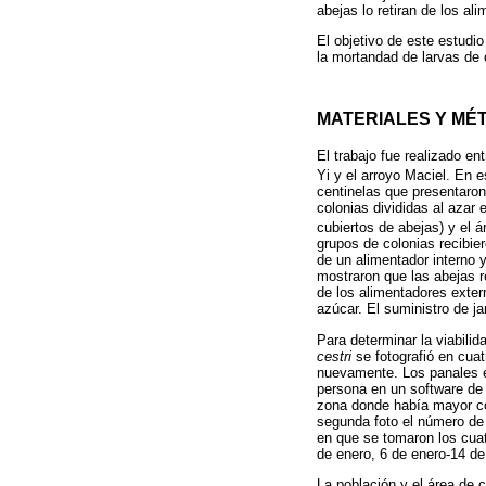
abejas lo retiran de los al
El objetivo de este estudi
la mortandad de larvas de 
MATERIALES Y MÉ
El trabajo fue realizado e
Yi y el arroyo Maciel. En e
centinelas que presentaron 
colonias divididas al azar
cubiertos de abejas) y el 
grupos de colonias recibie
de un alimentador interno 
mostraron que las abejas r
de los alimentadores exter
azúcar. El suministro de ja
Para determinar la viabili
cestri
se fotografió en cua
nuevamente. Los panales e
persona en un software de 
zona donde había mayor con
segunda foto el número de 
en que se tomaron los cuat
de enero, 6 de enero-14 de
La población y el área de 