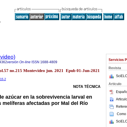
evideo)
Servicios 
4362
versión On-line
ISSN
1688-4809
Revista
vol.57 no.215 Montevideo jun. 2021 Epub 01-Jun-2021
SciELO
215.2
Articulo
NOTA TÉCNICA
Españo
de azúcar en la sobrevivencia larval en
Articu
 melíferas afectadas por Mal del Río
Referen
Como c
SciELO