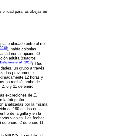
ibilidad para las abejas en
iario ubicado entre el río
 2018
), había colonias
asladaron al apiario 30
ación adulta (cuadros
Delaplane
et al
., 2013
). Dos
nidades, un grupo a través
lizadas previamente
proximadamente 12 horas y
as no recibió jarabe de
l 2, 6 y 11 de enero.
 las excreciones de
E.
 la fotografió
on analizadas por la misma
cida de 180 celdas en la
tro de la grilla y en la
arvas viables. Las fechas
6 de enero, 2 de enero-11
t de ANOVA. La viabilidad