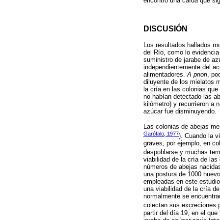
encontró una caída que sig
DISCUSIÓN
Los resultados hallados mo
del Río, como lo evidencia 
suministro de jarabe de azú
independientemente del acc
alimentadores.
A priori
, po
diluyente de los mielatos 
la cría en las colonias qu
no habían detectado las 
kilómetro) y recurrieron a 
azúcar fue disminuyendo.
Las colonias de abejas mel
Garófalo, 1977
). Cuando la v
graves, por ejemplo, en co
despoblarse y muchas ter
viabilidad de la cría de la
números de abejas nacidas
una postura de 1000 huevos
empleadas en este estudio.
una viabilidad de la cría 
normalmente se encuentran
colectan sus excreciones 
partir del día 19, en el qu