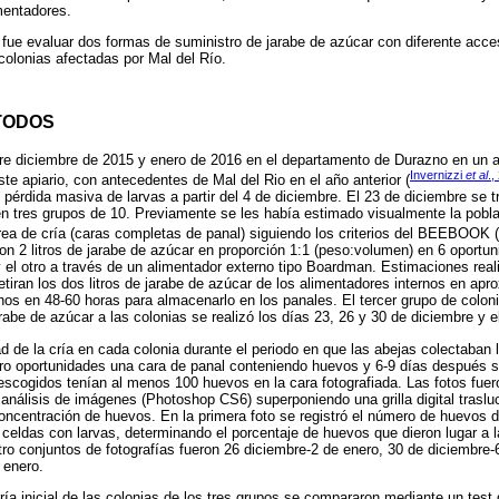
imentadores.
o fue evaluar dos formas de suministro de jarabe de azúcar con diferente acces
colonias afectadas por Mal del Río.
TODOS
ntre diciembre de 2015 y enero de 2016 en el departamento de Durazno en un ap
Invernizzi
et al
.,
ste apiario, con antecedentes de Mal del Rio en el año anterior (
pérdida masiva de larvas a partir del 4 de diciembre. El 23 de diciembre se tr
 en tres grupos de 10. Previamente se les había estimado visualmente la pobl
área de cría (caras completas de panal) siguiendo los criterios del BEEBOOK (
ron 2 litros de jarabe de azúcar en proporción 1:1 (peso:volumen) en 6 oportu
y el otro a través de un alimentador externo tipo Boardman. Estimaciones rea
etiran los dos litros de jarabe de azúcar de los alimentadores internos en a
nos en 48-60 horas para almacenarlo en los panales. El tercer grupo de coloni
rabe de azúcar a las colonias se realizó los días 23, 26 y 30 de diciembre y e
dad de la cría en cada colonia durante el periodo en que las abejas colectaban
tro oportunidades una cara de panal conteniendo huevos y 6-9 días después se
scogidos tenían al menos 100 huevos en la cara fotografiada. Las fotos fuer
análisis de imágenes (Photoshop CS6) superponiendo una grilla digital traslu
centración de huevos. En la primera foto se registró el número de huevos den
celdas con larvas, determinando el porcentaje de huevos que dieron lugar a l
ro conjuntos de fotografías fueron 26 diciembre-2 de enero, 30 de diciembre-
 enero.
cría inicial de las colonias de los tres grupos se compararon mediante un tes