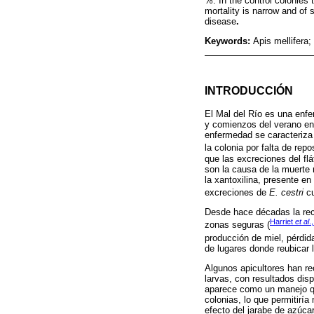
%. In the control colonies
mortality is narrow and of s
disease
.
Keywords:
Apis mellifera;
INTRODUCCIÓN
El Mal del Río es una enfe
y comienzos del verano en 
enfermedad se caracteriza 
la colonia por falta de repo
que las excreciones del fl
son la causa de la muerte 
la xantoxilina, presente en
excreciones de
E. cestri
cu
Desde hace décadas la reco
Harriet
et al
.
zonas seguras (
producción de miel, pérdi
de lugares donde reubicar 
Algunos apicultores han re
larvas, con resultados dis
aparece como un manejo qu
colonias, lo que permitirí
efecto del jarabe de azúca