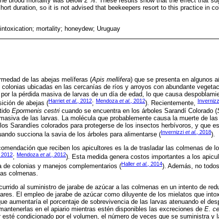
 the brood mortality was below 2 %. These results show that the effect that su
hort duration, so it is not advised that beekeepers resort to this practice in c
 intoxication; mortality; honeydew; Uruguay
rmedad de las abejas melíferas (
Apis mellifera
) que se presenta en algunos añ
colonias ubicadas en las cercanías de ríos y arroyos con abundante vegetac
por la pérdida masiva de larvas de un día de edad, lo que causa despoblami
Harriet
et al
., 2012
Mendoza
et al
., 2012
Inverniz
sición de abejas (
;
). Recientemente,
átido
Epormenis cestri
cuando se encuentra en los árboles Sarandí Colorado (
masiva de las larvas. La molécula que probablemente causa la muerte de las 
 los Sarandíes colorados para protegerse de los insectos herbívoros, y que es
Invernizzi
et al
., 2018
ando succiona la savia de los árboles para alimentarse (
).
mendación que reciben los apicultores es la de trasladar las colmenas de lo
, 2012
Mendoza
et al
., 2012
;
). Esta medida genera costos importantes a los apicul
Haller
et al
., 2014
da de colonias y manejos complementarios (
). Además, no todos
las colmenas.
currido al suministro de jarabe de azúcar a las colmenas en un intento de red
pares. El empleo de jarabe de azúcar como diluyente de los mielatos que intox
e aumentaría el porcentaje de sobrevivencia de las larvas atenuando el des
a mantenerlas en el apiario mientras estén disponibles las excreciones de
E. ce
r esté condicionado por el volumen, el número de veces que se suministra y l