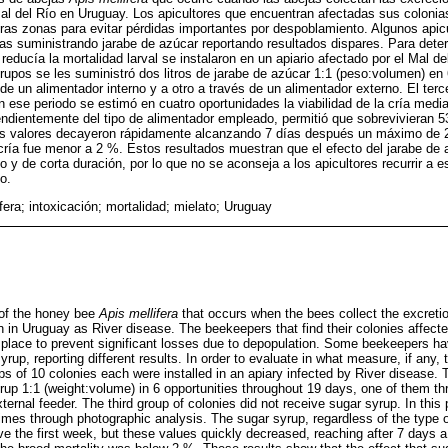
 del Río en Uruguay. Los apicultores que encuentran afectadas sus colonia
tras zonas para evitar pérdidas importantes por despoblamiento. Algunos apic
rvas suministrando jarabe de azúcar reportando resultados dispares. Para det
reducía la mortalidad larval se instalaron en un apiario afectado por el Mal de
rupos se les suministró dos litros de jarabe de azúcar 1:1 (peso:volumen) en 
de un alimentador interno y a otro a través de un alimentador externo. El terc
n ese periodo se estimó en cuatro oportunidades la viabilidad de la cría media
endientemente del tipo de alimentador empleado, permitió que sobrevivieran 5
s valores decayeron rápidamente alcanzando 7 días después un máximo de 2
a cría fue menor a 2 %. Estos resultados muestran que el efecto del jarabe de 
o y de corta duración, por lo que no se aconseja a los apicultores recurrir a 
o.
fera; intoxicación; mortalidad; mielato; Uruguay
of the honey bee
Apis mellifera
that occurs when the bees collect the excretio
 in Uruguay as River disease. The beekeepers that find their colonies affect
lace to prevent significant losses due to depopulation. Some beekeepers hav
yrup, reporting different results. In order to evaluate in what measure, if any
ups of 10 colonies each were installed in an apiary infected by River disease.
yrup 1:1 (weight:volume) in 6 opportunities throughout 19 days, one of them th
ernal feeder. The third group of colonies did not receive sugar syrup. In this pe
imes through photographic analysis. The sugar syrup, regardless of the type o
ive the first week, but these values quickly decreased, reaching after 7 days