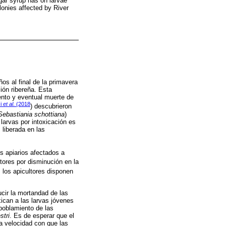
gar syrup has on larvae
olonies affected by River
os al final de la primavera
ión ribereña. Esta
ento y eventual muerte de
zi
et al
. (2018
) descubrieron
Sebastiania schottiana
)
larvas por intoxicación es
 liberada en las
s apiarios afectados a
tores por disminución en la
 los apicultores disponen
ucir la mortandad de las
ican a las larvas jóvenes
poblamiento de las
stri
. Es de esperar que el
a velocidad con que las