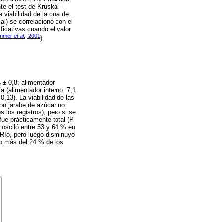
te el test de Kruskal-
viabilidad de la cría de
al) se correlacionó con el
ficativas cuando el valor
mmer
et al
., 2001
).
 ± 0,8; alimentador
ía (alimentador interno: 7,1
0,13). La viabilidad de las
ron jarabe de azúcar no
s los registros), pero si se
 fue prácticamente total (P
r osciló entre 53 y 64 % en
 Río, pero luego disminuyó
 no más del 24 % de los