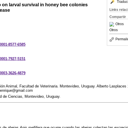
Traduc
p on larval survival in honey bee colonies
sease
Links rela
Compartir
Otros
Otros
Permali
-0001-8577-6585
-0001-7927-5151
-0003-3626-4879
n Animal, Facultad de Veterinaria. Montevideo, Uruguay. Alberto Lasplaces 
a.enrique@gmail.com
ad de Ciencias, Montevideo, Uruguay.
as de abejas
Apis mellifera
que ocurre cuando las abejas colectan las excrecio