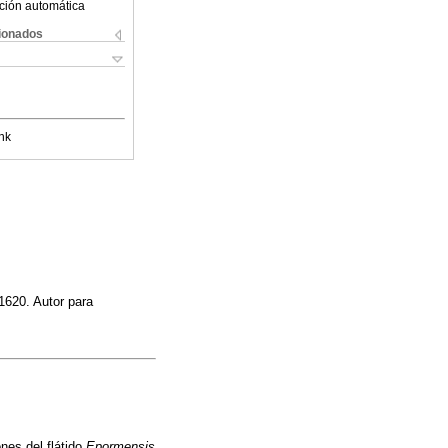
ción automática
cionados
nk
1620. Autor para
nes del flátido
Epormensis