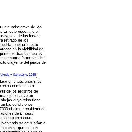
ar un cuadro grave de Mal
r. En este escenario el
rvivencia de las larvas,
a retirado de los
 podría tener un efecto
arcada en la viabilidad de
 primeros días las abejas
n su entorno (a menos de 1
ecto diluyente del jarabe de
Fukuda y Sakagami, 1968
;
ncluso en situaciones más
colonias comienzan a
rtir de los registros de
 manejo paliativo en
abejas cuya reina tiene
 en las condiciones
17000 abejas, considerando
blaciones de
E. cestri
e las colonias que
o planteado se ampliarían a
as colonias que reciben