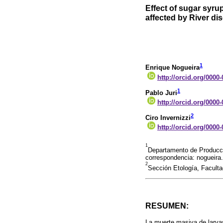
Effect of sugar syru
affected by River di
1
Enrique Nogueira
http://orcid.org/0000
1
Pablo Juri
http://orcid.org/0000
2
Ciro Invernizzi
http://orcid.org/0000
1
Departamento de Producció
correspondencia: nogueir
2
Sección Etología, Facult
RESUMEN:
La muerte masiva de larv