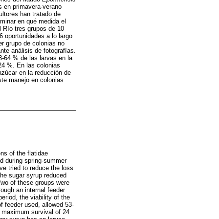
s en primavera-verano
ultores han tratado de
erminar en qué medida el
l Río tres grupos de 10
6 oportunidades a lo largo
er grupo de colonias no
nte análisis de fotografías.
3-64 % de las larvas en la
4 %. En las colonias
azúcar en la reducción de
este manejo en colonias
ns of the flatidae
ed during spring-summer
e tried to reduce the loss
, the sugar syrup reduced
 Two of these groups were
rough an internal feeder
riod, the viability of the
f feeder used, allowed 53-
 a maximum survival of 24