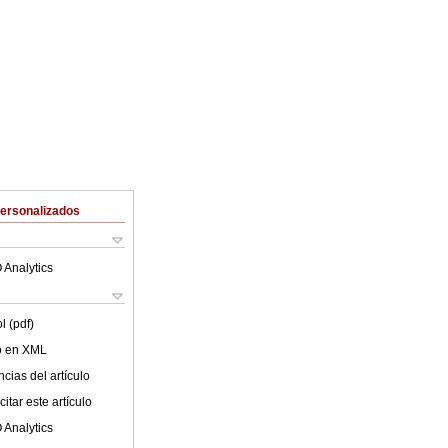
Personalizados
 Analytics
l (pdf)
lo en XML
cias del artículo
itar este artículo
 Analytics