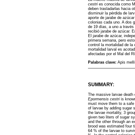
cestri
es conocida como Mal
deben trasladarlas hacia o
disminuir la pérdida de la
aporte de jarabe de azúcar 
colonias cada uno. A dos g
de 19 días, a uno a través 
recibió jarabe de azúcar. E
El jarabe de azúcar, indep
primera semana, pero esto
control la mortalidad de l
mortalidad larval es acotad
afectadas por el Mal del Rí
Palabras clave:
Apis melli
SUMMARY:
The massive larvae death 
Epormensis cestri
is known
must move them to a safe p
of larvae by adding sugar s
the larvae mortality, 3 gro
given two liters of sugar s
and the other through an ext
brood was estimated four t
64 % of the larvae to surv