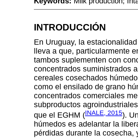
Keywords:
Milk production; In
INTRODUCCIÓN
En Uruguay, la estacionalidad
lleva a que, particularmente e
tambos suplementen con conce
concentrados suministrados a
cereales cosechados húmedos
como el ensilado de grano h
concentrados comerciales mez
subproductos agroindustriale
INALE, 2015
que el EGHM (
). U
húmedos es adelantar la libera
pérdidas durante la cosecha, 