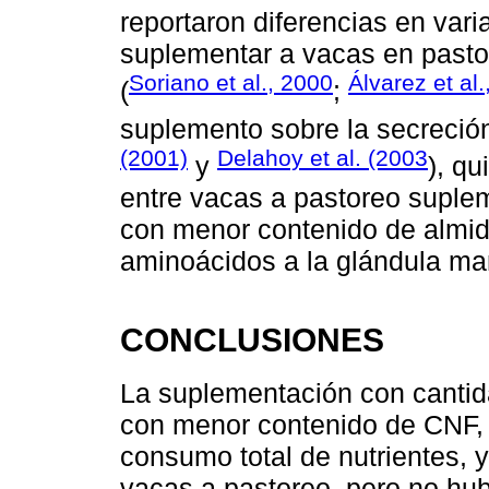
reportaron diferencias en vari
suplementar a vacas en past
Soriano et al., 2000
Álvarez et al
(
;
suplemento sobre la secreció
(2001)
Delahoy et al. (2003
y
), q
entre vacas a pastoreo supl
con menor contenido de almidó
aminoácidos a la glándula mama
CONCLUSIONES
La suplementación con canti
con menor contenido de CNF, 
consumo total de nutrientes, y
vacas a pastoreo, pero no hub