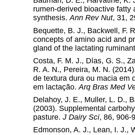
Bauman, D. E., Harvatine, K. J
rumen-derived bioactive fatty a
synthesis.
Ann Rev Nut
, 31, 
Bequette, B. J., Backwell, F. 
concepts of amino acid and p
gland of the lactating ruminan
Costa, F. M. J., Días, G. S., Za
R. A. N., Pereira, M. N. (201
de textura dura ou macia em d
em lactação.
Arq Bras Med Ve
Delahoy, J. E., Muller, L. D., 
(2003). Supplemental carbohy
pasture.
J Dairy Sci
, 86, 906-
Edmonson, A. J., Lean, I. J., W