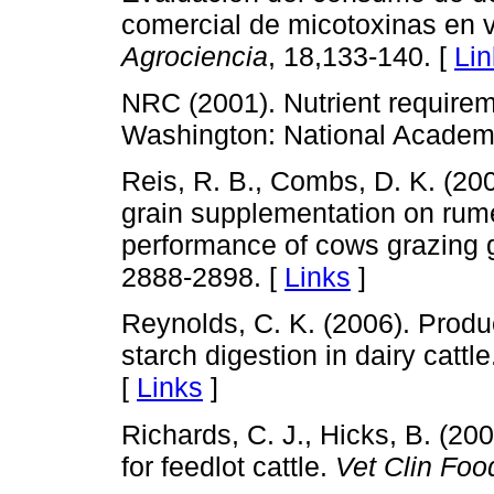
comercial de micotoxinas en 
Agrociencia
, 18,133-140. [
Lin
NRC (2001). Nutrient requireme
Washington: National Academ
Reis, R. B., Combs, D. K. (2000
grain supplementation on rum
performance of cows grazing 
2888-2898. [
Links
]
Reynolds, C. K. (2006). Produc
starch digestion in dairy cattl
[
Links
]
Richards, C. J., Hicks, B. (2
for feedlot cattle.
Vet Clin Foo