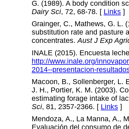
G. (1989). A body condition sc
Dairy Sci
, 72, 68-78. [
Links
]
Grainger, C., Mathews, G. L. (
substitution rate and pasture 
concentrates.
Aust J Exp Agri
INALE (2015). Encuesta lech
http://www.inale.org/innovapor
2014--presentacion-resultados
Macoon, B., Sollenberger, L. E.
J. H., Portier, K. M. (2003). 
estimating forage intake of la
Sci
, 81, 2357-2366. [
Links
]
Mendoza, A., La Manna, A., Mie
Evaluación del consumo de de