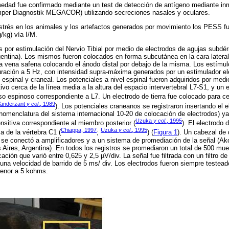
rmedad fue confirmado mediante un test de detección de antígeno mediante i
per Diagnostik MEGACOR) utilizando secreciones nasales y oculares.
 estrés en los animales y los artefactos generados por movimiento los PESS fu
/kg) vía I/M.
 por estimulación del Nervio Tibial por medio de electrodos de agujas subd
gentina). Los mismos fueron colocados en forma subcutánea en la cara latera
a vena safena colocando el ánodo distal por debajo de la misma. Los estímul
ración a 5 Hz, con intensidad supra-máxima generados por un estimulador elé
l espinal y craneal. Los potenciales a nivel espinal fueron adquiridos por med
tivo cerca de la línea media a la altura del espacio intervertebral L7-S1, y un 
so espinoso correspondiente a L7. Un electrodo de tierra fue colocado para cerr
anderzant
y col
., 1989
). Los potenciales craneanos se registraron insertando el e
nomenclatura del sistema internacional 10-20 de colocación de electrodos) ya
Uzuka
y col
., 1995
sitiva correspondiente al miembro posterior (
). El electrodo 
Chiappa, 1997
Uzuka
y col
., 1995
sa de la vértebra C1 (
;
) (
Figura 1
). Un cabezal de 
ts se conectó a amplificadores y a un sistema de promediación de la señal (Ak
ires, Argentina). En todos los registros se promediaron un total de 500 mues
ación que varió entre 0,625 y 2,5 µV/div. La señal fue filtrada con un filtro de
na velocidad de barrido de 5 ms/ div. Los electrodos fueron siempre testead
enor a 5 kohms.