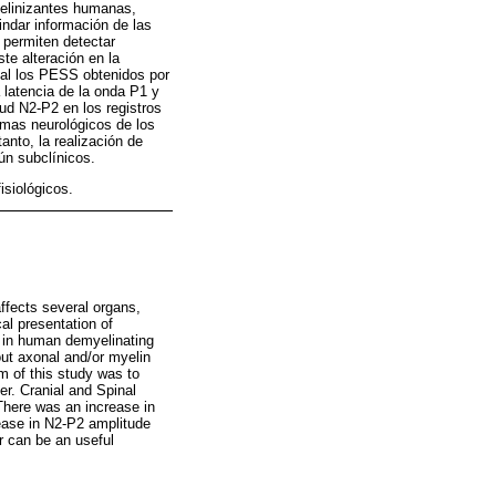
ielinizantes humanas,
ndar información de las
 permiten detectar
te alteración en la
inal los PESS obtenidos por
 latencia de la onda P1 y
ud N2-P2 en los registros
omas neurológicos de los
nto, la realización de
ún subclínicos.
isiológicos.
ffects several organs,
al presentation of
t in human demyelinating
ut axonal and/or myelin
im of this study was to
er. Cranial and Spinal
There was an increase in
ease in N2-P2 amplitude
 can be an useful