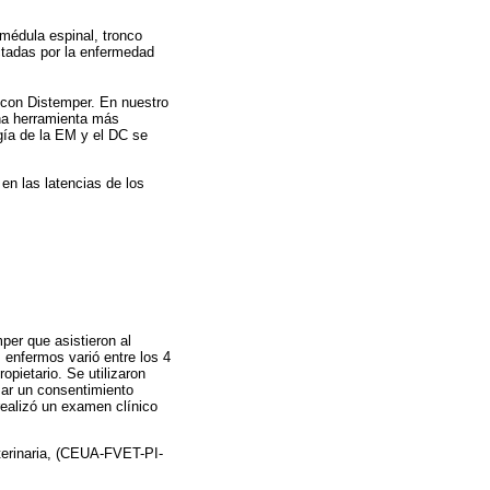
 médula espinal, tronco
ctadas por la enfermedad
con Distemper. En nuestro
una herramienta más
ogía de la EM y el DC se
 en las latencias de los
per que asistieron al
 enfermos varió entre los 4
pietario. Se utilizaron
mar un consentimiento
realizó un examen clínico
eterinaria, (CEUA-FVET-PI-