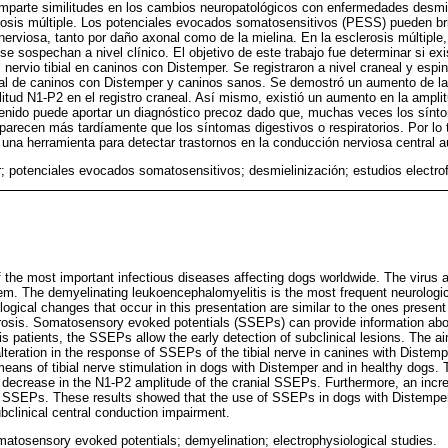
omparte similitudes en los cambios neuropatológicos con enfermedades desm
rosis múltiple. Los potenciales evocados somatosensitivos (PESS) pueden bri
nerviosa, tanto por daño axonal como de la mielina. En la esclerosis múltiple,
 sospechan a nivel clínico. El objetivo de este trabajo fue determinar si exis
nervio tibial en caninos con Distemper. Se registraron a nivel craneal y esp
bial de caninos con Distemper y caninos sanos. Se demostró un aumento de la
itud N1-P2 en el registro craneal. Así mismo, existió un aumento en la amplit
tenido puede aportar un diagnóstico precoz dado que, muchas veces los sínt
arecen más tardíamente que los síntomas digestivos o respiratorios. Por lo ta
 una herramienta para detectar trastornos en la conducción nerviosa central a
; potenciales evocados somatosensitivos; desmielinización; estudios electrof
 the most important infectious diseases affecting dogs worldwide. The virus a
em. The demyelinating leukoencephalomyelitis is the most frequent neurologic
ogical changes that occur in this presentation are similar to the ones presen
erosis. Somatosensory evoked potentials (SSEPs) can provide information abo
sis patients, the SSEPs allow the early detection of subclinical lesions. The a
lteration in the response of SSEPs of the tibial nerve in canines with Distemp
ns of tibial nerve stimulation in dogs with Distemper and in healthy dogs. 
 decrease in the N1-P2 amplitude of the cranial SSEPs. Furthermore, an incr
l SSEPs. These results showed that the use of SSEPs in dogs with Distemper
ubclinical central conduction impairment.
atosensory evoked potentials; demyelination; electrophysiological studies.