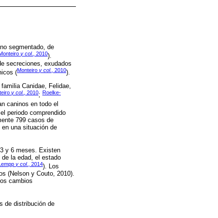
 no segmentado, de
Monteiro
y col
., 2010
).
o de secreciones, exudados
Monteiro
y col
., 2010
nicos (
).
familia Canidae, Felidae,
teiro
y col
., 2010
Roelke-
;
n caninos en todo el
 el periodo comprendido
amente 799 casos de
en una situación de
 3 y 6 meses. Existen
 de la edad, el estado
Lempp
y col
., 2014
). Los
dos (Nelson y Couto, 2010).
 los cambios
s de distribución de