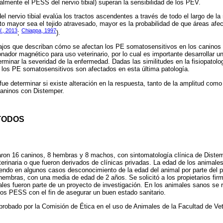
almente el PESS del nervio tibial) superan la sensibilidad de los PEV.
l nervio tibial evalúa los tractos ascendentes a través de todo el largo de la
to mayor sea el tejido atravesado, mayor es la probabilidad de que áreas afe
l
., 2013
Chiappa, 1997
;
).
jos que describan cómo se afectan los PE somatosensitivos en los caninos 
ador magnético para uso veterinario, por lo cual es importante desarrollar 
rminar la severidad de la enfermedad. Dadas las similitudes en la fisiopatol
e los PE somatosensitivos son afectados en esta última patología.
 fue determinar si existe alteración en la respuesta, tanto de la amplitud como
caninos con Distemper.
TODOS
zaron 16 caninos, 8 hembras y 8 machos, con sintomatología clínica de Distem
terinaria o que fueron derivados de clínicas privadas. La edad de los animales
endo en algunos casos desconocimiento de la edad del animal por parte del pro
embras, con una media de edad de 2 años. Se solicitó a los propietarios fir
les fueron parte de un proyecto de investigación. En los animales sanos se 
 los PESS con el fin de asegurar un buen estado sanitario.
 aprobado por la Comisión de Ética en el uso de Animales de la Facultad de V