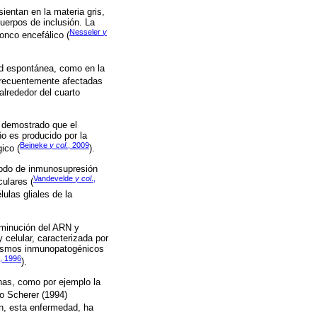
ientan en la materia gris,
 cuerpos de inclusión. La
Nesseler
y
onco encefálico (
ad espontánea, como en la
frecuentemente afectadas
alrededor del cuarto
n demostrado que el
ño es producido por la
Beineke
y col
., 2009
ico (
).
ríodo de inmunosupresión
Vandevelde
y col
.,
culares (
ulas gliales de la
sminución del ARN y
 celular, caracterizada por
anismos inmunopatogénicos
., 1996
).
nas, como por ejemplo la
o Scherer (1994)
ón, esta enfermedad, ha