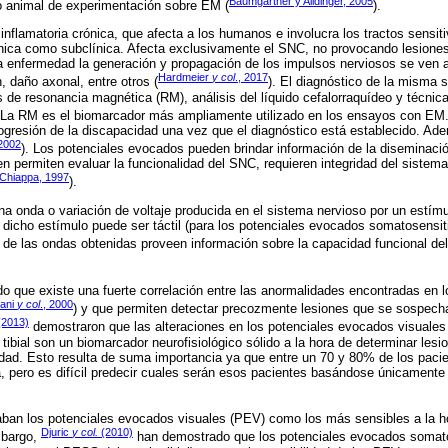
Baumgärtner y Alldinger, 2005
o animal de experimentación sobre EM (
).
flamatoria crónica, que afecta a los humanos e involucra los tractos sensitiv
nica como subclínica. Afecta exclusivamente el SNC, no provocando lesiones
ta enfermedad la generación y propagación de los impulsos nerviosos se ven 
Hardmeier
y col
., 2017
n, daño axonal, entre otros (
). El diagnóstico de la misma 
s de resonancia magnética (RM), análisis del líquido cefalorraquídeo y técnica
. La RM es el biomarcador más ampliamente utilizado en los ensayos con EM.
rogresión de la discapacidad una vez que el diagnóstico está establecido. Ade
 2002
). Los potenciales evocados pueden brindar información de la diseminació
en permiten evaluar la funcionalidad del SNC, requieren integridad del sistema
Chiappa, 1997
).
a onda o variación de voltaje producida en el sistema nervioso por un estím
 dicho estímulo puede ser táctil (para los potenciales evocados somatosensiti
 de las ondas obtenidas proveen información sobre la capacidad funcional del
 que existe una fuerte correlación entre las anormalidades encontradas en 
ani
y col
., 2000
) y que permiten detectar precozmente lesiones que se sospechan
2013)
demostraron que las alteraciones en los potenciales evocados visuales
tibial son un biomarcador neurofisiológico sólido a la hora de determinar lesi
dad. Esto resulta de suma importancia ya que entre un 70 y 80% de los paci
 pero es difícil predecir cuales serán esos pacientes basándose únicamente 
ban los potenciales evocados visuales (PEV) como los más sensibles a la h
Djuric
y col.
(2010)
mbargo,
han demostrado que los potenciales evocados somato