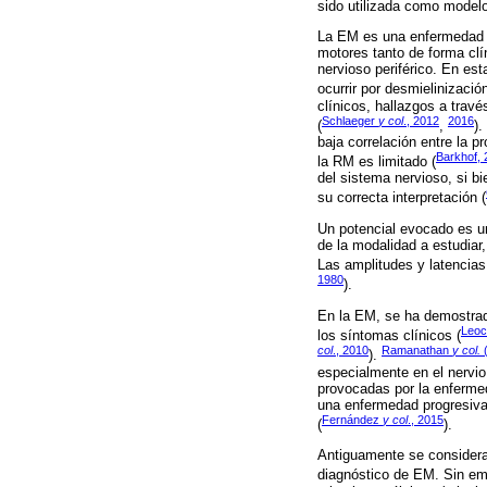
sido utilizada como model
La EM es una enfermedad in
motores tanto de forma clí
nervioso periférico. En es
ocurrir por desmielinizació
clínicos, hallazgos a travé
Schlaeger
y col
., 2012
2016
(
,
)
baja correlación entre la p
Barkhof,
la RM es limitado (
del sistema nervioso, si bi
su correcta interpretación (
Un potencial evocado es un
de la modalidad a estudiar,
Las amplitudes y latencias
1980
).
En la EM, se ha demostrado
Leoc
los síntomas clínicos (
col
., 2010
Ramanathan
y col.
(
).
especialmente en el nervio 
provocadas por la enferme
una enfermedad progresiva,
Fernández
y col
., 2015
(
).
Antiguamente se considera
diagnóstico de EM. Sin e