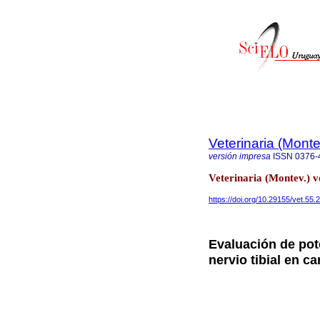
Veterinaria (Mont
versión impresa
ISSN
0376-
Veterinaria (Montev.) v
https://doi.org/10.29155/vet.55.
Evaluación de pot
nervio tibial en 