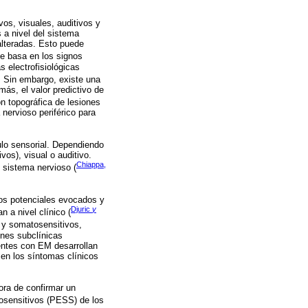
os, visuales, auditivos y
 a nivel del sistema
alteradas. Esto puede
se basa en los signos
s electrofisiológicas
 Sin embargo, existe una
más, el valor predictivo de
n topográfica de lesiones
 nervioso periférico para
ulo sensorial. Dependiendo
vos), visual o auditivo.
Chiappa,
 sistema nervioso (
los potenciales evocados y
Djuric
y
 a nivel clínico (
 y somatosensitivos,
ones subclínicas
entes con EM desarrollan
en los síntomas clínicos
ora de confirmar un
sensitivos (PESS) de los