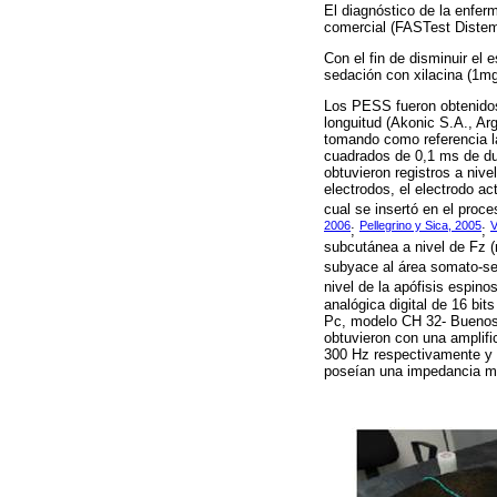
El diagnóstico de la enfe
comercial (FASTest Distem
Con el fin de disminuir el
sedación con xilacina (1mg
Los PESS fueron obtenidos
longuitud (Akonic S.A., Ar
tomando como referencia l
cuadrados de 0,1 ms de du
obtuvieron registros a nive
electrodos, el electrodo ac
cual se insertó en el proce
2006
Pellegrino y Sica, 2005
V
;
;
subcutánea a nivel de Fz (
subyace al área somato-sen
nivel de la apófisis espino
analógica digital de 16 bi
Pc, modelo CH 32- Buenos A
obtuvieron con una amplific
300 Hz respectivamente y u
poseían una impedancia m