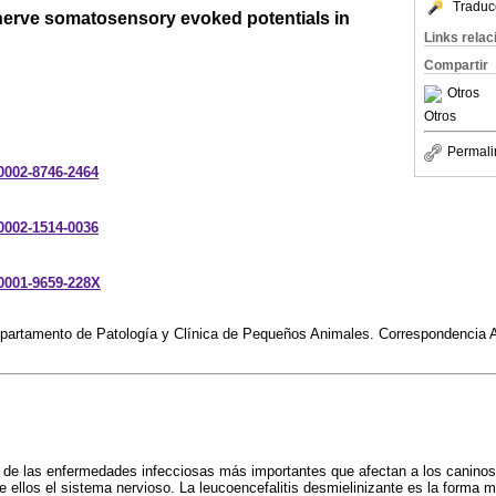
Traduc
 nerve somatosensory evoked potentials in
Links rela
Compartir
Otros
Otros
Permali
-0002-8746-2464
-0002-1514-0036
-0001-9659-228X
epartamento de Patología y Clínica de Pequeños Animales. Correspondencia 
 de las enfermedades infecciosas más importantes que afectan a los caninos 
re ellos el sistema nervioso. La leucoencefalitis desmielinizante es la forma