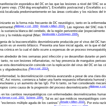
 manifestación esporádica del DC en las que las lesiones a nivel del SNC se as
l perro viejo, (“Old dog encephalitis”), Encefalitis postvacinal y Encefalitis a
stá localizada predominantemente en las áreas corticales y los núcleos del tr
linizante es la forma más frecuente de DC neurológico, tanto en la enfermed
Alldinger
y col
., 1993
Amude y Alfieri, 2010
erimental (
;
). Las regiones del SNC más 
 la sustancia blanca del cerebelo, de la región periventricular (especialmente 
Vandevelde y Zurbriggen, 2005
ticos y la médula espinal (Marc
).
genia de la leucoencefalitis desmielinizante producida por el virus del DC ha
zación es un evento bifásico. Presenta una fase inicial aguda, en la que el da
 una crónica en la cual el daño ocurre a expensas de un proceso inmunopatológ
rren alrededor de tres semanas post infección y se desarrollan durante un pe
lo tanto, no son lesiones inflamatorias, no hay presencia de manguitos perivas
 esta desmielinización coincide con la replicación del virus del DC en las cél
Pan
y col
., 2013
s y oligodendrocitos (
).
 enfermedad, la desmielinización continúa avanzando a pesar de una clara di
 SNC. Así mismo, comienza a haber una fuerte respuesta inflamatoria humoral y
ononucleares y un aumento de las IgG. Por lo tanto, se han considerado mec
Alldinger
y col
propios como causa de la progresión del proceso desmielinizante (
s en los cambios neuropatológicos con enfermedades desmielinizantes huma
e Keyser
y col
., 2001
Scherer, 1994
;
). Tal es así que médicos neuropatólogos com
Amude y Alfieri, 2010
 “esclerosis múltiple aguda de los caninos” (
). Por esta raz