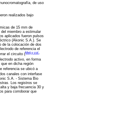
nmunocromatografía, de uso
eron realizados bajo
érmicas de 15 mm de
l del miembro a estimular
os aplicados fueron pulsos
ctrico (Akonic S.A.). Se
io de la colocación de dos
electrodo de referencia el
Meij
y col
.,
ar el circuito (
lectrodo activo, en forma
 que en dicha región
de referencia se ubicó a
dos canales con interfase
onic S.A. - Sistema Bio
tras. Los registros se
 alta y baja frecuencia 30 y
os para corroborar que