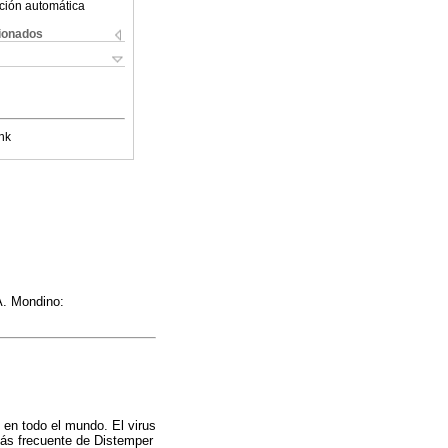
ción automática
cionados
nk
A. Mondino:
en todo el mundo. El virus
 más frecuente de Distemper