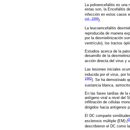
La polioencefalitis es una
estas son, la Encefalitis de
infección en estos casos e
col
., 1999
).
La leucoencefalitis desmie
reproducida de manera exp
por la desmielinización son
ventrículo), los tractos óp
Estudios acerca de la pato
desarrollo de la desmielini
acción directa del virus y
Las lesiones iniciales ocu
inducida por el virus, por 
1982
). Se ha demostrado que
sustancia blanca, astrocito
En las fases tardías de la
antígeno viral a nivel del
infiltración de células m
dirigidos hacia antígenos 
El DC comparte similitude
D
esclerosis múltiple (EM)
(
describieron el DC como la