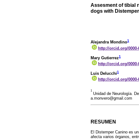
Assesment of tibial
dogs with Distemper
1
Alejandra Mondino
http://orcid.org/0000
1
Mary Gutierrez
http://orcid.org/0000
1
Luis Delucchi
http://orcid.org/0000
1
Unidad de Neurología. D
a.monvero@gmail.com
RESUMEN
El Distemper Canino es un
afecta varios órganos, ent