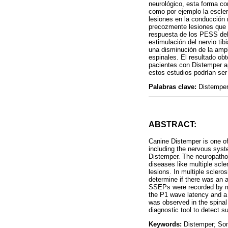
neurológico, esta forma c
como por ejemplo la escle
lesiones en la conducción 
precozmente lesiones que se
respuesta de los PESS del 
estimulación del nervio ti
una disminución de la ampl
espinales. El resultado ob
pacientes con Distemper ap
estos estudios podrían ser
Palabras clave:
Distemper
ABSTRACT:
Canine Distemper is one of
including the nervous syst
Distemper. The neuropathol
diseases like multiple scl
lesions. In multiple sclero
determine if there was an a
SSEPs were recorded by mea
the P1 wave latency and a
was observed in the spina
diagnostic tool to detect s
Keywords:
Distemper; Som