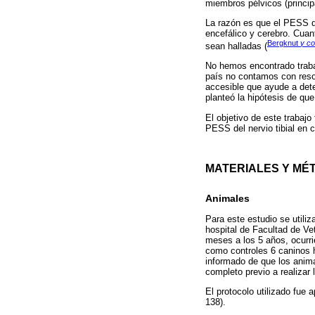
miembros pélvicos (princip
La razón es que el PESS de
encefálico y cerebro. Cuan
Bergknut
y co
sean halladas (
No hemos encontrado traba
país no contamos con reson
accesible que ayude a dete
planteó la hipótesis de qu
El objetivo de este trabajo
PESS del nervio tibial en 
MATERIALES Y MÉ
Animales
Para este estudio se utili
hospital de Facultad de Ve
meses a los 5 años, ocurri
como controles 6 caninos h
informado de que los anima
completo previo a realizar
El protocolo utilizado fue
138).