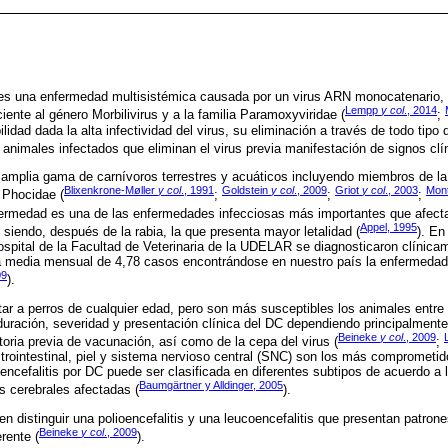
es una enfermedad multisistémica causada por un virus ARN monocatenario,
Lempp
y col
., 2014
iente al género Morbilivirus y a la familia Paramoxyviridae (
;
lidad dada la alta infectividad del virus, su eliminación a través de todo tip
e animales infectados que eliminan el virus previa manifestación de signos clí
amplia gama de carnívoros terrestres y acuáticos incluyendo miembros de la 
Blixenkrone-Møller
y col
., 1991
Goldstein
y col
., 2009
Griot
y col
., 2003
Mon
 Phocidae (
;
;
;
fermedad es una de las enfermedades infecciosas más importantes que afecta
Appel, 1995
, siendo, después de la rabia, la que presenta mayor letalidad (
). En
ospital de la Facultad de Veterinaria de la UDELAR se diagnosticaron clínic
 media mensual de 4,78 casos encontrándose en nuestro país la enfermedad 
09
).
ar a perros de cualquier edad, pero son más susceptibles los animales entre
duración, severidad y presentación clínica del DC dependiendo principalmente
Beineke
y col
., 2009
toria previa de vacunación, así como de la cepa del virus (
;
strointestinal, piel y sistema nervioso central (SNC) son los más comprometi
 encefalitis por DC puede ser clasificada en diferentes subtipos de acuerdo a
Baumgärtner y Alldinger, 2005
as cerebrales afectadas (
).
 distinguir una polioencefalitis y una leucoencefalitis que presentan patrone
Beineke
y col
., 2009
rente (
).