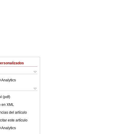
Personalizados
 Analytics
l (pdf)
lo en XML
cias del artículo
itar este artículo
 Analytics