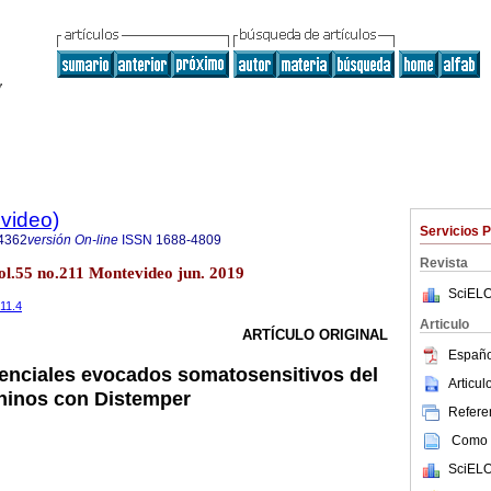
evideo)
Servicios 
4362
versión On-line
ISSN
1688-4809
Revista
ol.55 no.211 Montevideo jun. 2019
SciELO
211.4
Articulo
ARTÍCULO ORIGINAL
Españo
enciales evocados somatosensitivos del
Articu
caninos con Distemper
Referen
Como c
SciELO