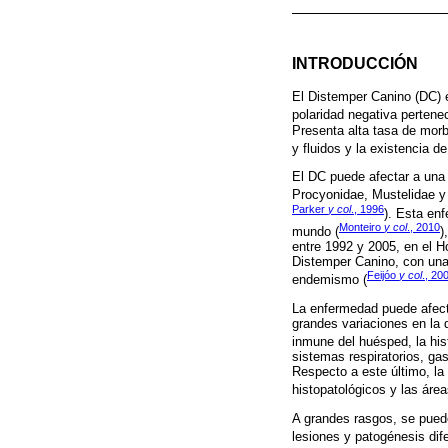
INTRODUCCIÓN
El Distemper Canino (DC) 
polaridad negativa pertenec
Presenta alta tasa de morbi
y fluidos y la existencia d
El DC puede afectar a una 
Procyonidae, Mustelidae y
Parker
y col
., 1996
). Esta en
Monteiro
y col
., 2010
mundo (
)
entre 1992 y 2005, en el H
Distemper Canino, con una
Feijóo
y col
., 20
endemismo (
La enfermedad puede afect
grandes variaciones en la 
inmune del huésped, la his
sistemas respiratorios, ga
Respecto a este último, la
histopatológicos y las áre
A grandes rasgos, se pueden
lesiones y patogénesis dife