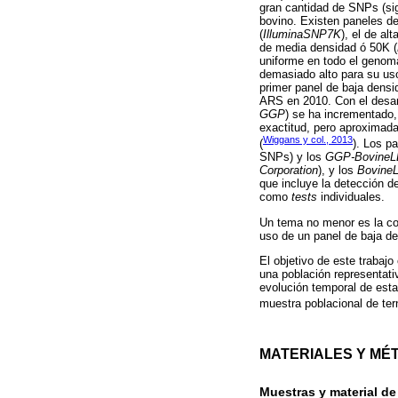
gran cantidad de SNPs (sig
bovino. Existen paneles d
(
IlluminaSNP7K
), el de alt
de media densidad ó 50K (
uniforme en todo el genom
demasiado alto para su uso
primer panel de baja densi
ARS en 2010. Con el desar
GGP
) se ha incrementado
exactitud, pero aproximada
Wiggans y col., 2013
(
). Los p
SNPs) y los
GGP-BovineLD
Corporation
), y los
Bovine
que incluye la detección
como
tests
individuales.
Un tema no menor es la con
uso de un panel de baja den
El objetivo de este trabajo
una población representati
evolución temporal de esta
muestra poblacional de ter
MATERIALES Y MÉ
Muestras y material de