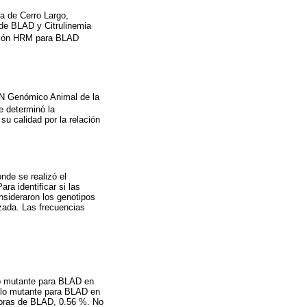
ra de Cerro Largo,
 de BLAD y Citrulinemia
ación HRM para BLAD
ADN Genómico Animal de la
e determinó la
 su calidad por la relación
onde se realizó el
Para identificar si las
nsideraron los genotipos
zada. Las frecuencias
lo mutante para BLAD en
lelo mutante para BLAD en
adoras de BLAD, 0.56 %. No