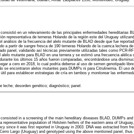
o consistió en un relevamiento de las principales enfermedades hereditaria
ción representativa de terneras Holando de la región este del Uruguay utilizan
el análisis de la frecuencia del alelo mutante de BLAD desde que fue reporta
do a partir de sangre fresca de 190 terneras Holando de la cuenca lechera de
ado panel, validando así técnicas previamente utilizadas tales como PCR-
l alelo mutante para BLAD en una ternera y se estimó una frecuencia alélica
 durante los últimos 15 años fueron comparadas, encontrándose una disminuc
llegar a cero en 2018, lo cual podría deberse al uso de semen genotipado lib
No se encontraron alelos mutantes para DUMPs ni para Citrulinemia. El uso d
útil para establecer estrategias de cría en tambos y monitorear las enfermeda
e leche; desorden genético; diagnóstico; panel.
y consisted in a screening of the main hereditary diseases BLAD, DUMPs and C
a representative population of Holstein heifers of the eastern area of Uruguay,
cy since it was first reported in Uruguay in 2003. DNA was extracted from fre
of Cerro Largo (Uruguay) and genotyped using the above mentioned panel, thus 