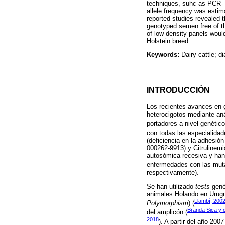
techniques, suhc as PCR- 
allele frequency was estim
reported studies revealed t
genotyped semen free of th
of low-density panels would
Holstein breed.
Keywords:
Dairy cattle; d
INTRODUCCIÓN
Los recientes avances en g
heterocigotos mediante aná
portadores a nivel genético
con todas las especialidad
(deficiencia en la adhesió
000262-9913) y Citrulinemi
autosómica recesiva y han 
enfermedades con las muta
respectivamente).
Se han utilizado
tests
genét
animales Holando en Urug
Llambí, 200
Polymorphism
) (
Branda Sica y c
del amplicón (
2018
). A partir del año 20