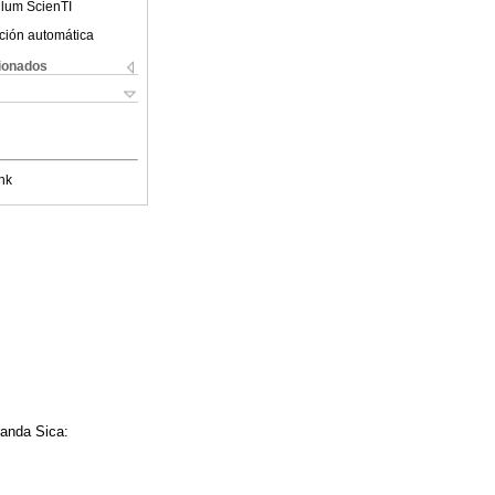
ulum ScienTI
ción automática
cionados
nk
randa Sica: