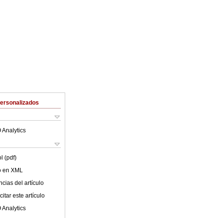
Personalizados
 Analytics
l (pdf)
lo en XML
cias del artículo
itar este artículo
 Analytics