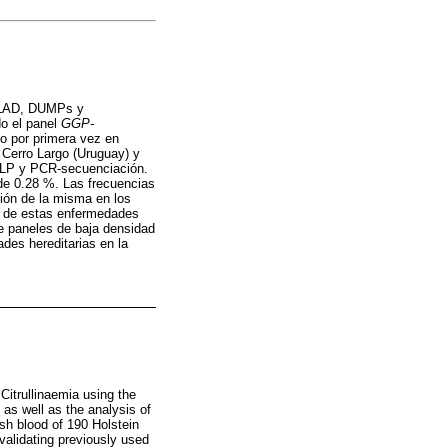
s BLAD, DUMPs y
do el panel
GGP-
do por primera vez en
 Cerro Largo (Uruguay) y
RFLP y PCR-secuenciación.
 de 0.28 %. Las frecuencias
ión de la misma en los
re de estas enfermedades
e paneles de baja densidad
des hereditarias en la
itrullinaemia using the
 as well as the analysis of
sh blood of 190 Holstein
validating previously used