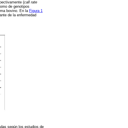
spectivamente (
call rate
 como de genotipos
oma bovino. En la
Figura 1
tante de la enfermedad
adas según los estudios de