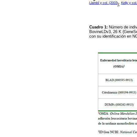
Llambí y col. (2003
Kelly y col
);
Cuadro 1:
Número de indiv
BovineLDv3, 26 K (GeneSee
con su identificación en N