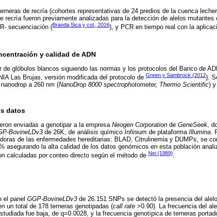
erneras de recría (cohortes representativas de 24 predios de la cuenca leche
e recría fueron previamente analizadas para la detección de alelos mutantes
Branda Sica y col., 2016
- secuenciación (
), y PCR en tiempo real con la aplic
ncentración y calidad de ADN
ir de glóbulos blancos siguiendo las normas y los protocolos del Banco de 
Green y Sambrock (2012
NIA Las Brujas, versión modificada del protocolo de
). S
 nanodrop a 260 nm (
NanoDrop 8000 spectrophotometer, Thermo Scientific
) y
os datos
eron enviadas a genotipar a la empresa
Neogen Corporation
de
GeneSeek
, d
P-BovineLDv3
de 26K, de análisis químico
Infinium
de plataforma
Illumina
. 
adoras de las enfermedades hereditarias: BLAD, Citrulinemia y DUMPs, se co
% asegurando la alta calidad de los datos genómicos en esta población anali
Nei (1989)
ron calculadas por conteo directo según el método de
.
n el panel
GGP-BovineLDv3
de 26.151 SNPs se detectó la presencia del ale
en un total de 178 terneras genotipadas (
call rate
>0.90). La frecuencia del a
studiada fue baja, de q=0.0028, y la frecuencia genotípica de terneras port