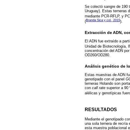
Se colectó sangre de 190 t
Uruguay). Estas terneras d
mediante PCR-RFLP, y PCR
Branda Sica y col., 2015
(
).
Extracción de ADN, co
El ADN fue extraído a part
Unidad de Biotecnología, I
concentración del ADN por
OD260/OD280.
Análisis genético de l
Estas muestras de ADN fu
genotipado con el panel
GG
terneras Holando son port
con
call rate
superior a 90 
alélicas y genotípicas fue
RESULTADOS
Mediante el genotipado co
una sola ternera de recría 
esta muestra poblacional e