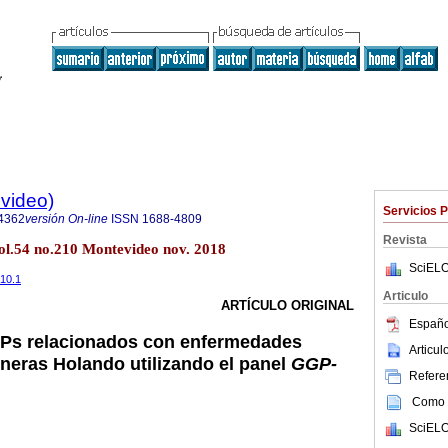
evideo)
Servicios 
4362
versión On-line
ISSN
1688-4809
Revista
vol.54 no.210 Montevideo nov. 2018
SciELO
210.1
Articulo
ARTÍCULO ORIGINAL
Españo
Ps relacionados con enfermedades
Articu
rneras Holando utilizando el panel
GGP-
Referen
Como c
SciELO