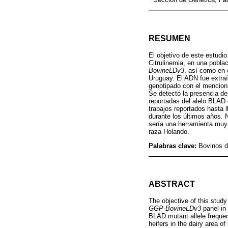
RESUMEN
El objetivo de este estudi
Citrulinemia, en una pobla
BovineLDv3
, así como en 
Uruguay. El ADN fue extraí
genotipado con el mencion
Se detectó la presencia de
reportadas del alelo BLAD
trabajos reportados hasta 
durante los últimos años. 
sería una herramienta muy 
raza Holando.
Palabras clave:
Bovinos d
ABSTRACT
The objective of this stud
GGP-BovineLDv3
panel in 
BLAD mutant allele frequen
heifers in the dairy area 