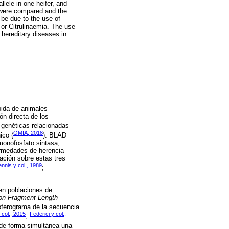
ele in one heifer, and
 were compared and the
 be due to the use of
or Citrulinaemia. The use
 hereditary diseases in
pida de animales
ón directa de los
 genéticas relacionadas
OMIA, 2018
ico (
). BLAD
monofosfato sintasa,
ermedades de herencia
ación sobre estas tres
nnis y col., 1989
;
 en poblaciones de
ion Fragment Length
troferograma de la secuencia
 col., 2015
Federici y col.,
;
r de forma simultánea una