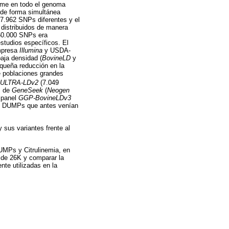
orme en todo el genoma
 de forma simultánea
7.962 SNPs diferentes y el
 distribuidos de manera
 50.000 SNPs era
studios específicos. El
empresa
Illumina
y USDA-
aja densidad (
BovineLD
y
queña reducción en la
e poblaciones grandes
-ULTRA-LDv2
(7.049
, de
GeneSeek
(
Neogen
l panel
GGP-BovineLDv3
 y DUMPs que antes venían
 sus variantes frente al
UMPs y Citrulinemia, en
de 26K y comparar la
nte utilizadas en la