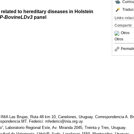
Curric
Traduc
elated to hereditary diseases in Holstein
P-BovineLDv3
panel
Links rela
Compartir
Otros
Otros
Permali
 INIA Las Brujas, Ruta 48 km 10, Canelones, Uruguay. Correspondencia A. B
spondencia MT. Federici: mfederici@inia.org.uy.
, Laboratorio Regional Este, Av. Miranda 2045, Treinta y Tres, Uruguay.
ultad de Veterinaria, UdelaR, Avda. Lasplaces 1550, Montevideo, Uruguay.