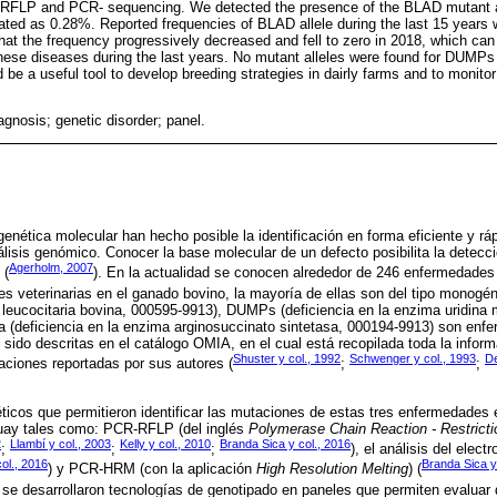
RFLP and PCR- sequencing. We detected the presence of the BLAD mutant all
ated as 0.28%. Reported frequencies of BLAD allele during the last 15 years
hat the frequency progressively decreased and fell to zero in 2018, which can
ese diseases during the last years. No mutant alleles were found for DUMPs 
 be a useful tool to develop breeding strategies in dairly farms and to monitor
iagnosis; genetic disorder; panel.
enética molecular han hecho posible la identificación en forma eficiente y rá
lisis genómico. Conocer la base molecular de un defecto posibilita la detecci
Agerholm, 2007
 (
). En la actualidad se conocen alrededor de 246 enfermedades
es veterinarias en el ganado bovino, la mayoría de ellas son del tipo monogén
n leucocitaria bovina, 000595-9913), DUMPs (deficiencia en la enzima uridina 
a (deficiencia en la enzima arginosuccinato sintetasa, 000194-9913) son enf
sido descritas en el catálogo OMIA, en el cual está recopilada toda la inform
Shuster y col., 1992
Schwenger y col., 1993
De
ciones reportadas por sus autores (
;
;
icos que permitieron identificar las mutaciones de estas tres enfermedades
uay tales como: PCR-RFLP (del inglés
Polymerase Chain Reaction - Restrict
2
Llambí y col., 2003
Kelly y col., 2010
Branda Sica y col., 2016
;
;
;
), el análisis del elec
ol., 2016
Branda Sica y
) y PCR-HRM (con la aplicación
High Resolution Melting
) (
07 se desarrollaron tecnologías de genotipado en paneles que permiten evalua