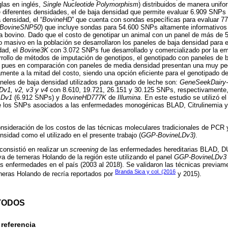
las en inglés,
Single Nucleotide Polymorphism
) distribuidos de manera unif
e diferentes densidades, el de baja densidad que permite evaluar 6.909 SNPs
a densidad, el “
BovineHD
” que cuenta con sondas específicas para evaluar 77
BovineSNP50
) que incluye sondas para 54.600 SNPs altamente informativos
a bovino. Dado que el costo de genotipar un animal con un panel de más de
 masivo en la población se desarrollaron los paneles de baja densidad para e
dad, el
Bovine3K
con 3.072 SNPs fue desarrollado y comercializado por la 
rollo de métodos de imputación de genotipos, el genotipado con paneles de b
, pues en comparación con paneles de media densidad presentan una muy pe
mente a la mitad del costo, siendo una opción eficiente para el genotipado d
aneles de baja densidad utilizados para ganado de leche son:
GeneSeekDairy
v1, v2, v3 y v4
con 8.610, 19.721, 26.151 y 30.125 SNPs, respectivamente
LDv1
(6.912 SNPs) y
BovineHD777K
de
Illumina
. En este estudio se utilizó e
 de los SNPs asociados a las enfermedades monogénicas BLAD, Citrulinemia
sideración de los costos de las técnicas moleculares tradicionales de PCR y
sidad como el utilizado en el presente trabajo (
GGP-BovineLDv3)
.
 consistió en realizar un
screening
de las enfermedades hereditarias BLAD, D
va de terneras Holando de la región este utilizando el panel
GGP-BovineLDv3
s enfermedades en el país (2003 al 2018). Se validaron las técnicas previame
Branda Sica y col. (2016
neras Holando de recría reportados por
y 2015).
TODOS
 referencia