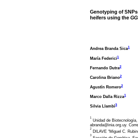
Genotyping of SNPs r
heifers using the
GG
1
Andrea Branda Sica
1
María Federici
2
Fernando Dutra
2
Carolina Briano
2
Agustín Romero
1
Marco Dalla Rizza
3
Silvia Llambí
1
Unidad de Biotecnología,
abranda@inia.org.uy. Corre
2
DILAVE “Miguel C. Rubino”
3
Sección de Genética, Fac