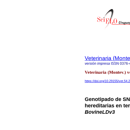
Veterinaria (Mont
versión impresa
ISSN
0376-
Veterinaria (Montev.) 
https://doi.org/10.29155/vet.54.
Genotipado de SN
hereditarias en te
BovineLDv3