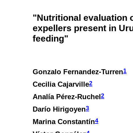
"Nutritional evaluation
expellers present in Uru
feeding"
1
Gonzalo Fernandez-Turren
2
Cecilia Cajarville
2
Analía Pérez-Ruchel
3
Darío Hirigoyen
4
Marina Constantín
4