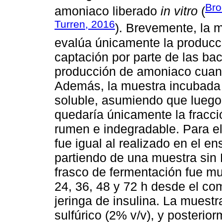
Bro
amoniaco liberado
in vitro
(
Turren, 2016
). Brevemente, la 
evalúa únicamente la produc
captación por parte de las ba
producción de amoniaco cuand
Además, la muestra incubada 
soluble, asumiendo que luego 
quedaría únicamente la fracc
rumen e indegradable. Para el
fue igual al realizado en el 
partiendo de una muestra sin 
frasco de fermentación fue mue
24, 36, 48 y 72 h desde el c
jeringa de insulina. La muest
sulfúrico (2% v/v), y posterio