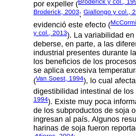
Broderick y col., 19
por expeller (
Broderick, 2003
Giallongo y col., 
;
McCormic
evidenció este efecto (
y col., 2013
). La variabilidad e
deberse, en parte, a las dife
industrial presentes durante l
los beneficios de los proces
se aplica excesiva temperatur
Van Soest, 1994
(
), lo cual afect
digestibilidad intestinal de lo
1994
). Existe muy poca inform
de los subproductos de soja 
ingresan al país. Algunos res
harinas de soja fueron reporta
Mieres, 2004