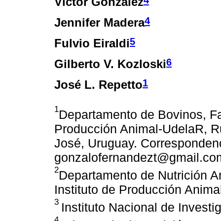
Víctor González
4
Jennifer Madera
5
Fulvio Eiraldi
6
Gilberto V. Kozloski
1
José L. Repetto
1
Departamento de Bovinos, Facu
Producción Animal-UdelaR, R
José, Uruguay. Correspondenc
gonzalofernandezt@gmail.co
2
Departamento de Nutrición An
Instituto de Producción Anim
3
Instituto Nacional de Invest
4