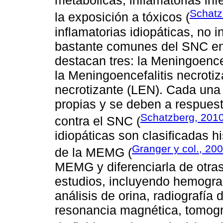
metabólicas, inflamatorias inf
Schatz
la exposición a tóxicos (
inflamatorias idiopáticas, no
bastante comunes del SNC en 
destacan tres: la Meningoenc
la Meningoencefalitis necroti
necrotizante (LEN). Cada una 
propias y se deben a respues
Schatzberg, 201
contra el SNC (
idiopáticas son clasificadas 
Granger y col., 20
de la MEMG (
MEMG y diferenciarla de otras
estudios, incluyendo hemogr
análisis de orina, radiografía
resonancia magnética, tomogra