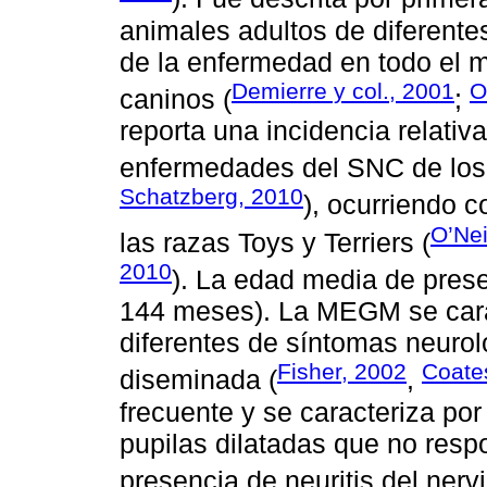
animales adultos de diferente
de la enfermedad en todo el 
Demierre y col., 2001
O
caninos (
;
reporta una incidencia relativ
enfermedades del SNC de los
Schatzberg, 2010
), ocurriendo 
O’Nei
las razas Toys y Terriers (
2010
). La edad media de pres
144 meses). La MEGM se carac
diferentes de síntomas neuroló
Fisher, 2002
Coates
diseminada (
,
frecuente y se caracteriza po
pupilas dilatadas que no resp
presencia de neuritis del nervi