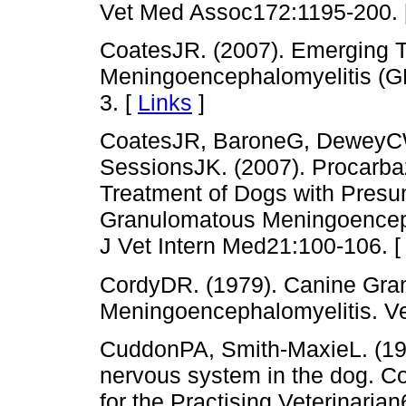
Vet Med Assoc172:1195-200. 
CoatesJR. (2007). Emerging 
Meningoencephalomyelitis (G
3. [
Links
]
CoatesJR, BaroneG, DeweyCW
SessionsJK. (2007). Procarbaz
Treatment of Dogs with Presu
Granulomatous Meningoenceph
J Vet Intern Med21:100-106. 
CordyDR. (1979). Canine Gra
Meningoencephalomyelitis. Ve
CuddonPA, Smith-MaxieL. (1984
nervous system in the dog. 
for the Practising Veterinarian