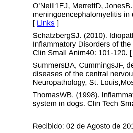
O’Neill1EJ, MerrettD, JonesB
meningoencephalomyelitis in d
[
Links
]
SchatzbergSJ. (2010). Idiopa
Inflammatory Disorders of th
Clin Small Anim40: 101-120. 
SummersBA, CummingsJF, de 
diseases of the central nervo
Neuropathology, St. Louis,Mos
ThomasWB. (1998). Inflammato
system in dogs. Clin Tech Sm
Recibido: 02 de Agosto de 20