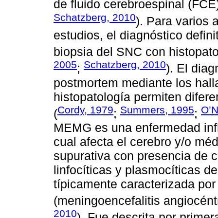
de fluido cerebroespinal (FCE)
Schatzberg, 2010
). Para varios 
estudios, el diagnóstico defin
biopsia del SNC con histopato
2005
Schatzberg, 2010
;
). El diag
postmortem mediante los halla
histopatología permiten dife
Cordy, 1979
Summers, 1995
O’N
(
;
;
MEMG es una enfermedad infla
cual afecta el cerebro y/o mé
supurativa con presencia de c
linfocíticas y plasmocíticas de
típicamente caracterizada po
(meningoencefalitis angiocéntr
2010
). Fue descrita por prime