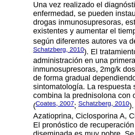
Una vez realizado el diagnóst
enfermedad, se pueden instaur
drogas inmunosupresoras, est
existentes y aumentar el tiem
según diferentes autores va d
Schatzberg, 2010
). El tratamien
administración en una primera
inmunosupresoras, 2mg/k dos 
de forma gradual dependiendo 
sintomatología. La respuesta 
combina la prednisolona con 
Coates, 2007
Schatzberg, 2010
(
;
)
Azatioprina, Ciclosporina A, C
El pronóstico de recuperació
diseminada es muy pobre. Se