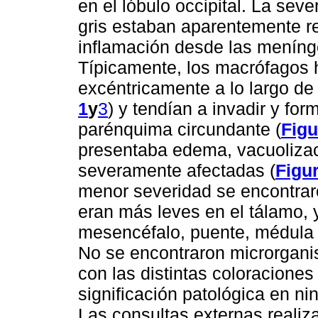
en el lóbulo occipital. La seve
gris estaban aparentemente re
inflamación desde las meníng
Típicamente, los macrófagos h
excéntricamente a lo largo de
1
y
3
) y tendían a invadir y fo
parénquima circundante (
Figu
presentaba edema, vacuolizac
severamente afectadas (
Figu
menor severidad se encontraro
eran más leves en el tálamo, 
mesencéfalo, puente, médula 
No se encontraron microrgani
con las distintas coloraciones
significación patológica en n
Las consultas externas reali