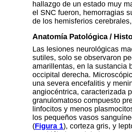
hallazgo de un estado muy ma
el SNC fueron, hemorragias s
de los hemisferios cerebrales
Anatomía Patológica / Hist
Las lesiones neurológicas m
sutiles, solo se observaron pe
amarillentas, en la sustancia b
occipital derecha. Microscópi
una severa encefalitis y menin
angiocéntrica, caracterizada 
granulomatoso compuesto pred
linfocitos y menos plasmocitos
los pequeños vasos sanguíneo
(
Figura 1
), corteza gris, y le