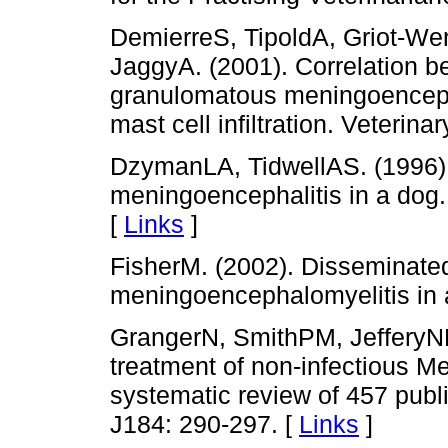
DemierreS, TipoldA, Griot-W
JaggyA. (2001). Correlation be
granulomatous meningoencepha
mast cell infiltration. Veterin
DzymanLA, TidwellAS. (1996)
meningoencephalitis in a dog.
[
Links
]
FisherM. (2002). Disseminat
meningoencephalomyelitis in 
GrangerN, SmithPM, JefferyND.
treatment of non-infectious M
systematic review of 457 publ
J184: 290-297. [
Links
]