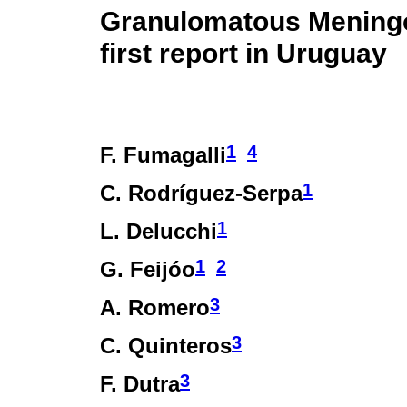
Granulomatous Meningoe
first report in Uruguay
1
4
F. Fumagalli
1
C. Rodríguez-Serpa
1
L. Delucchi
1
2
G. Feijóo
3
A. Romero
3
C. Quinteros
3
F. Dutra