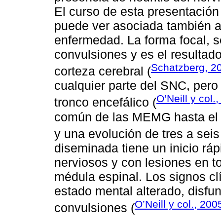
El curso de esta presentació
puede ver asociada también a 
enfermedad. La forma focal, s
convulsiones y es el resultad
Schatzberg, 2
corteza cerebral (
cualquier parte del SNC, pero
O’Neill y col.
tronco encefálico (
común de las MEMG hasta el 5
y una evolución de tres a sei
diseminada tiene un inicio ráp
nerviosos y con lesiones en t
médula espinal. Los signos clí
estado mental alterado, disfunc
O’Neill y col., 200
convulsiones (