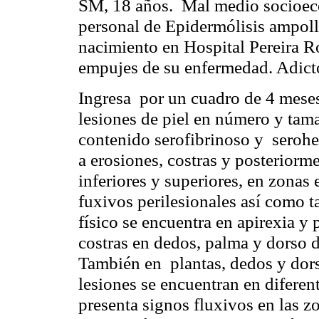
SM, 18 años.
Mal medio socioeco
personal de Epidermólisis
ampoll
nacimiento en Hospital Pereira
Ro
empujes de su enfermedad. Adicto
Ingresa
por un cuadro de 4 mese
lesiones de piel en número y tam
contenido
serofibrinoso
y
seroh
a erosiones, costras y posteriorme
inferiores y superiores, en zonas
fuxivos
perilesionales
así como 
físico se encuentra en apirexia y p
costras en dedos, palma y dorso 
También en
plantas, dedos y dor
lesiones se encuentran en diferen
presenta signos
fluxivos
en las z