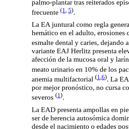
palmo-plantar tras reiterados epis
(1
,
5
)
frecuente
.
La EA
juntural
como regla genera
hemático en el adulto, erosiones c
esmalte dental y caries, dejando a
variante EAJ
Herlitz
presenta elev
afección de la mucosa oral y larín
meato urinario en 10% de los pa
(
1
,
6
)
anemia multifactorial
. La E
por mejor pronóstico, no cursa co
(
1
)
severos
.
La EAD presenta ampollas en piel
ser de herencia
autosómica
domina
desde el nacimiento o edades post