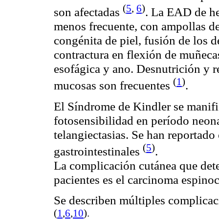
(
5
,
6
)
son afectadas
. La EAD de h
menos frecuente, con ampollas de
congénita de piel, fusión de los 
contractura en flexión de muñecas
esofágica y ano. Desnutrición y r
(
1
)
mucosas son frecuentes
.
El Síndrome de
Kindler
se manifi
fotosensibilidad
en período neona
telangiectasias
. Se han reportado 
(
5
)
gastrointestinales
.
La complicación cutánea que dete
pacientes es el carcinoma
espinoc
Se describen múltiples complicac
(
1
,
6
,
10
).