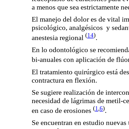
a menos que sea estrictamente ne
El manejo del dolor es de vital i
psicológico, analgésicos
y sedan
(
14
)
anestesia regional
.
En lo odontológico se recomienda
bi
-anuales con aplicación de flúo
El tratamiento quirúrgico está de
contractura en flexión.
Se sugiere realización de interco
necesidad de lágrimas de
metil
-c
(
1
,
6
)
en caso de erosiones
.
Se encuentran en estudio nuevas 