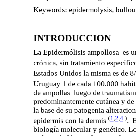
Keywords:
epidermolysis
,
bullou
INTRODUCCION
La Epidermólisis
ampollosa
es u
crónica, sin tratamiento específi
Estados Unidos la misma es de 8/
Uruguay 1 de cada 100.000 habi
de ampollas
luego de traumatism
predominantemente cutánea y de d
la base de su patogenia alteracion
(
1
,
2
,
4
)
epidermis con la dermis
.
E
biología molecular y genético. Los