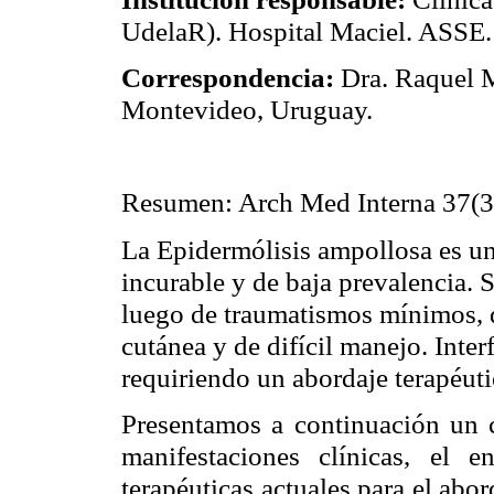
UdelaR
). Hospital
Maciel
. ASSE.
Correspondencia:
Dra. Raquel
M
Montevideo, Uruguay.
Resumen:
Arch
Med
Interna 37(3
La Epidermólisis
ampollosa
es un
incurable y de baja prevalencia. S
luego de traumatismos mínimos,
cutánea y de difícil manejo. Inter
requiriendo un abordaje terapéut
Presentamos a continuación un ca
manifestaciones clínicas, el e
terapéuticas actuales para el abo