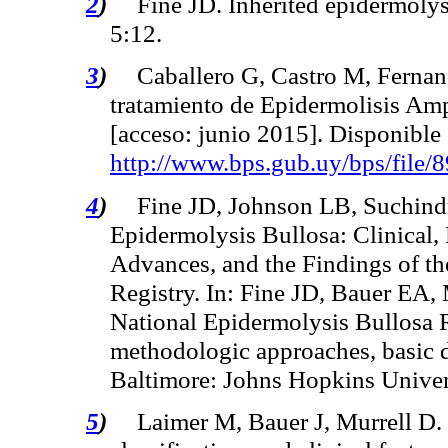
2
)
Fine JD. Inherited
epidermolys
5:12.
3
)
Caballero G, Castro M,
Fernan
tratamiento de
Epidermolisis
Amp
[acceso: junio 2015]. Disponible 
http://www.bps.gub.uy/bps/file/8
4
)
Fine JD, Johnson LB,
Suchind
Epidermolysis
Bullosa
: Clinical
Advances, and the Findings of t
Registry. In: Fine JD, Bauer EA,
National
Epidermolysis
Bullosa
R
methodologic
approaches, basic
Baltimore: Johns Hopkins Univer
5
)
Laimer
M, Bauer J, Murrell D.