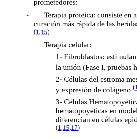
prometedores:
-
Terapia proteica: consiste en a
curación más rápida de las herid
(
1
,
15
)
-
Terapia celular:
1- Fibroblastos: estimulan
la unión (Fase I, pruebas
2- Células del estroma
mes
(
y expresión de colágeno
3- Células Hematopoyéticas
hematopoyéticas en modelo
diferencian en células ep
(
1
,
15
,
17
)