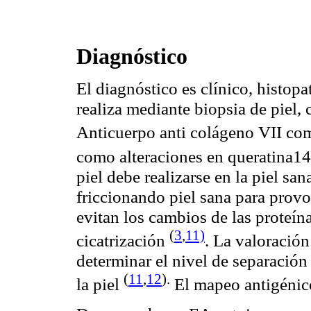
Diagnóstico
El diagnóstico es clínico, histop
realiza mediante biopsia de piel
Anticuerpo anti colágeno VII c
como alteraciones en queratina1
piel debe realizarse en la piel sa
friccionando piel sana para prov
evitan los cambios de las proteína
(
3
,
11)
cicatrización
. La valoració
determinar el nivel de separación
(
11
,
12
).
la piel
El mapeo antigénico