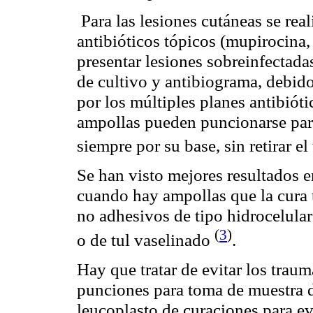
Para las lesiones cutáneas se rea
antibióticos tópicos (
mupirocina
presentar lesiones
sobreinfectada
de cultivo y antibiograma, debido 
por los múltiples planes antibióti
ampollas pueden puncionarse para
siempre por su base, sin retirar e
Se han visto mejores resultados 
cuando hay ampollas que la cura 
no adhesivos de tipo
hidrocelular
(
3
)
o de tul
vaselinado
.
Hay que tratar de evitar los trau
punciones para toma de muestra d
leucoplasto
de curaciones para ev