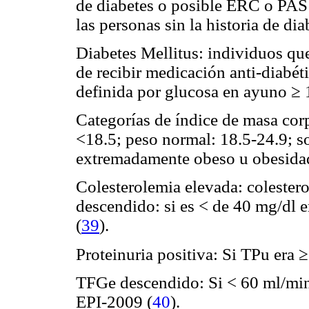
de diabetes o posible ERC o P
las personas sin la historia de di
Diabetes Mellitus: individuos qu
de recibir medicación anti-diabé
definida por glucosa en ayuno ≥ 
Categorías de índice de masa cor
<18.5; peso normal: 18.5-24.9; s
extremadamente obeso u obesida
Colesterolemia elevada: coleste
descendido: si es < de 40 mg/dl e
(
39
).
Proteinuria positiva: Si TPu era ≥ 
TFGe descendido: Si < 60 ml/mi
EPI-2009 (
40
).