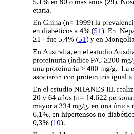
5.1% en 80 o más años (29). Nos
etaria.
En China (n= 1999) la prevalenci
en diabéticos a 4% (
51
). En Nepa
≥1+ fue 5,4% (
51
) y en Mongoli
En Australia, en el estudio Ausdi
proteinuria (índice P/C ≥200 mg/
una proteinuria > 400 mg/g. La ed
asociaron con proteinuria igual a
En el estudio NHANES III, realiz
20 y 64 años (n= 14.622 personas
mayor a 334 mg/g, en una única m
6,1%, en hipertensos no diabétic
0,3% (
10
).