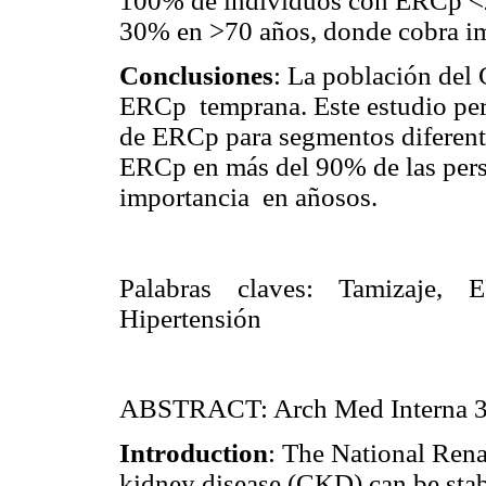
100% de individuos con ERCp <2
30% en >70 años, donde cobra i
Conclusiones
: La población del 
ERCp temprana. Este estudio per
de ERCp para segmentos diferente
ERCp en más del 90% de las pers
importancia en añosos.
Palabras claves: Tamizaje, E
Hipertensión
ABSTRACT: Arch Med Interna 3
Introduction
: The National Ren
kidney disease (CKD) can be stab