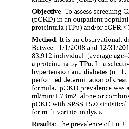
Objective
: To assess screening 
(pCKD) in an outpatient populatio
proteinuria (TPu) and/or eGFR <
Method
: It is an observational, 
Between 1/1/2008 and 12/31/201
83.912 individual (average age=3
a proteinuria by TPu. In a select
hypertension and diabetes (n 11.1
performed determination of cre
formula. pCKD prevalence was 
ml/min/1.73m2 alone or combined
pCKD with SPSS 15.0 statistical 
for multivariate analysis.
Results
: The prevalence of Pu + 