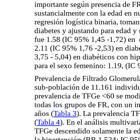
importante según presencia de F
sustancialmente con la edad en nu
regresión logística binaria, toma
diabetes y ajustando para edad y 
fue 1.58 (IC 95% 1,45 -1,72) en e
2.11 (IC 95% 1,76 -2,53) en diab
3,75 - 5,04) en diabéticos con hi
para el sexo femenino: 1.19, (IC 
Prevalencia de Filtrado Glomeru
sub-población de 11.161 individu
prevalencia de TFGe <60 se modi
todas los grupos de FR, con un i
años (
Tabla 3
). La prevalencia T
(
Tabla 4
). En el análisis multiva
TFGe descendido solamente la e
la hipertensión (RR 1,524: IC 95%