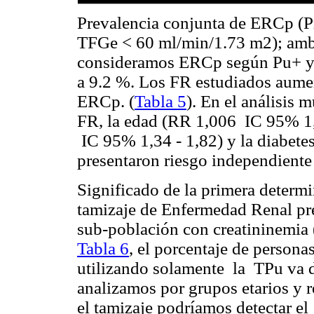
Prevalencia conjunta de ERCp (Pr
TFGe < 60 ml/min/1.73 m2); amb
consideramos ERCp según Pu+ y c
a 9.2 %. Los FR estudiados aumen
ERCp. (
Tabla 5
). En el análisis 
FR, la edad (RR 1,006 IC 95% 1,0
IC 95% 1,34 - 1,82) y la diabete
presentaron riesgo independient
Significado de la primera determi
tamizaje de Enfermedad Renal presu
sub-población con creatininemia
Tabla 6
, el porcentaje de person
utilizando solamente la TPu va d
analizamos por grupos etarios y 
el tamizaje podríamos detectar e