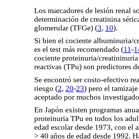
Los marcadores de lesión renal s
determinación de creatinina sérica
glomerular (TFGe) (
3
,
10
).
Si bien el cociente albuminuria/c
es el test más recomendado (
11
-
1
cociente proteinuria/creatininuria
reactivas (TPu) son predictores d
Se encontró ser costo-efectivo r
riesgo (
2
,
20
-
23
) pero el tamizaj
aceptado por muchos investigado
En Japón existen programas anual
proteinuria TPu en todos los adu
edad escolar desde 1973, con el a
> 40 años de edad desde 1992. H