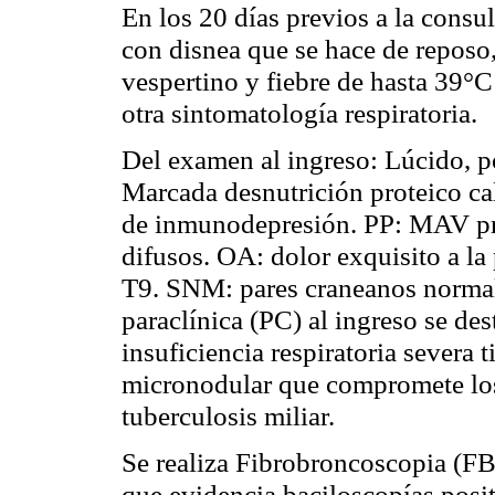
En los 20 días previos a la consu
con disnea que se hace de reposo
vespertino y fiebre de hasta 39°C
otra sintomatología respiratoria.
Del examen al ingreso: Lúcido, po
Marcada desnutrición
proteico
ca
de inmunodepresión. PP: MAV pre
difusos. OA: dolor exquisito a la
T9. SNM: pares craneanos normal
paraclínica (PC) al ingreso se des
insuficiencia respiratoria severa t
micronodular que compromete los
tuberculosis miliar.
Se realiza Fibrobroncoscopia (FB
que evidencia baciloscopías posit