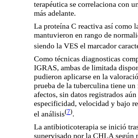
terapéutica se correlaciona con 
más adelante.
La proteína C reactiva así como l
mantuvieron en rango de normalida
siendo la VES el marcador caracte
Como técnicas diagnosticas comp
IGRAS, ambas de limitada disponi
pudieron aplicarse en la valoraci
prueba de la tuberculina tiene u
afectos, sin datos registrados aú
especificidad, velocidad y bajo r
(
7
)
el
análisis
.
La antibioticoterapia se inició tr
supervisado por la CHLA según pa