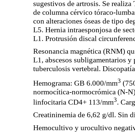
sugestivos de artrosis. Se reali
de columna cérvico tóraco-lumba
con alteraciones óseas de tipo de
L5. Hernia intraesponjosa de sect
L1. Protrusión discal circunferen
Resonancia magnética (RNM) que i
L1, abscesos subligamentarios y 
tuberculosis vertebral. Discopatí
3
Hemograma: GB 6.000/mm
(750
normocítica-normocrómica (N-N).
3
linfocitaria CD4+ 113/mm
. Car
Creatininemia de 6,62 g/dl. Sin d
Hemocultivo y urocultivo negati