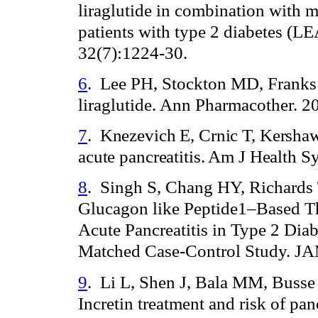
liraglutide in combination with 
patients with type 2 diabetes (
32(7):1224-30.
6
.
Lee PH, Stockton MD, Franks A
liraglutide. Ann Pharmacother. 2
7
.
Knezevich E, Crnic T, Kershaw 
acute pancreatitis. Am J Health S
8
.
Singh S, Chang HY, Richards 
Glucagon like Peptide1–Based The
Acute Pancreatitis in Type 2 Dia
Matched Case-Control Study. JA
9
.
Li L, Shen J, Bala MM, Busse
Incretin treatment and risk of pan