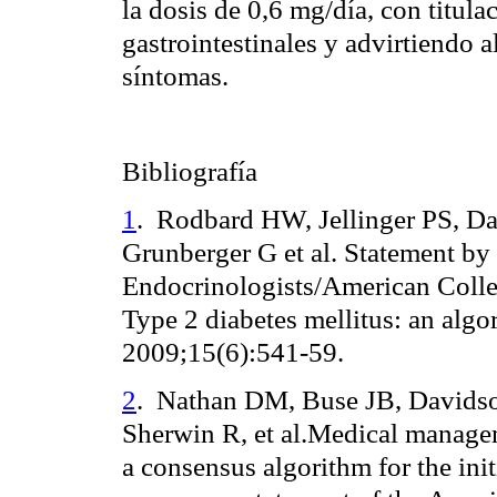
la dosis de 0,6 mg/día, con titula
gastrointestinales y advirtiendo a
síntomas.
Bibliografía
1
.
Rodbard HW, Jellinger PS, Da
Grunberger G et al. Statement by
Endocrinologists/American Coll
Type 2 diabetes mellitus: an algo
2009;15(6):541-59.
2
.
Nathan DM, Buse JB, Davidso
Sherwin R, et al.Medical managem
a consensus algorithm for the ini