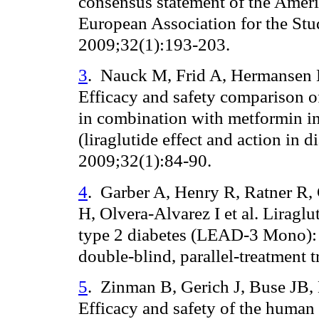
consensus statement of the Ameri
European Association for the Stu
2009;32(1):193-203.
3
.
Nauck M, Frid A, Hermansen K
Efficacy and safety comparison of 
in combination with metformin in
(liraglutide effect and action in d
2009;32(1):84-90.
4
.
Garber A, Henry R, Ratner R,
H, Olvera-Alvarez I et al.
Liraglu
type 2 diabetes (LEAD-3 Mono): 
double-blind, parallel-treatment 
5
.
Zinman B, Gerich J, Buse JB, 
Efficacy and safety of the human