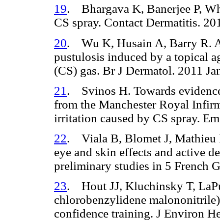
19
. Bhargava K, Banerjee P, Whit
CS spray. Contact Dermatitis. 20
20
. Wu K, Husain A, Barry R. A
pustulosis induced by a topical a
(CS) gas. Br J Dermatol. 2011 Ja
21
. Svinos H. Towards evidenc
from the Manchester Royal Infirm
irritation caused by CS spray. E
22
. Viala B, Blomet J, Mathieu 
eye and skin effects and active 
preliminary studies in 5 French
23
. Hout JJ, Kluchinsky T, LaP
chlorobenzylidene malononitrile
confidence training. J Environ H