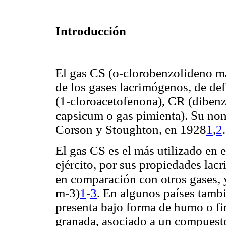
Introducción
El gas CS (o-clorobenzolideno ma
de los gases lacrimógenos, de def
(1-cloroacetofenona), CR (diben
capsicum o gas pimienta). Su nom
Corson y Stoughton, en 1928
1
,
2
.
El gas CS es el más utilizado en 
ejército, por sus propiedades la
en comparación con otros gases, 
m-3)
1
-
3
.
En algunos países tambi
presenta bajo forma de humo o fi
granada, asociado a un compuesto