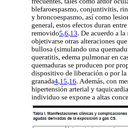
frecuentes, tales como ardor ocula
blefaroespasmo, conjuntivitis, rino
y broncoespasmo, así como lesion
general, estos efectos duran entr
removido
5
,
6
,
13
.
De acuerdo a la
objetivarse otras alteraciones que
bullosa (simulando una quemadura
queratitis, edema pulmonar en ca
quemaduras se producen por propi
dispositivo de liberación o por l
granada
4
,
15
,
16
.
Además, con men
hipertensión arterial y taquicardi
individuo se expone a altas conce