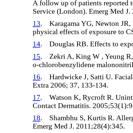
A follow up of patients reported 
Service (London). Emerg Med J.
13
. Karagama YG, Newton JR, N
physical effects of exposure to 
14
. Douglas RB. Effects to exp
15
. Zekri A, King W , Yeung R,
o-chlorobenzylidene malononitril
16
. Hardwicke J, Satti U. Facial
Extra 2006; 37, 133-134.
17
. Watson K, Rycroft R. Uninte
Contact Dermatitis. 2005;53(1):9
18
. Shambhu S, Kurtis R. Allergi
Emerg Med J. 2011;28(4):345.