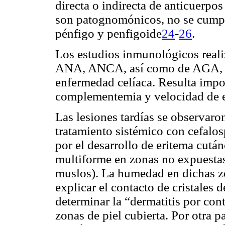
directa o indirecta de anticuerpo
son patognomónicos, no se cumpli
pénfigo y penfigoide
24
-
26
.
Los estudios inmunológicos reali
ANA, ANCA, así como de AGA, A
enfermedad celíaca. Resulta impo
complementemia y velocidad de e
Las lesiones tardías se observaro
tratamiento sistémico con cefalos
por el desarrollo de eritema cután
multiforme en zonas no expuesta
muslos). La humedad en dichas zo
explicar el contacto de cristales d
determinar la “dermatitis por con
zonas de piel cubierta. Por otra p