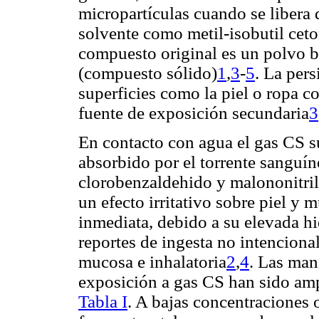
micropartículas cuando se libera 
solvente como metil-isobutil cet
compuesto original es un polvo b
(compuesto sólido)
1
,
3
-
5
. La pers
superficies como la piel o ropa 
fuente de exposición secundaria
3
En contacto con agua el gas CS s
absorbido por el torrente sanguín
clorobenzaldehido y malononitril
un efecto irritativo sobre piel y 
inmediata, debido a su elevada hi
reportes de ingesta no intenciona
mucosa e inhalatoria
2
,
4
. Las man
exposición a gas CS han sido amp
Tabla I
. A bajas concentraciones