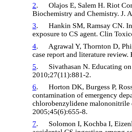
2
. Olajos E, Salem H. Riot Con
Biochemistry and Chemistry. J. A
3
. Hankin SM, Ramsay CN. Inves
exposure to CS agent. Clin Toxic
4
. Agrawal Y, Thornton D, Phip
case report and literature review
5
. Sivathasan N. Educating on C
2010;27(11):881-2.
6
. Horton DK, Burgess P, Ross
contamination of emergency depa
chlorobenzylidene malononitril
2005;45(6):655-8.
7
. Solomon I, Kochba I, Eizenk
accidental CS ingestion among sev