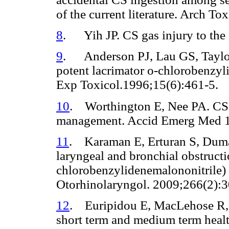
of the current literature. Arch T
8
. Yih JP. CS gas injury to th
9
. Anderson PJ, Lau GS, Taylor 
potent lacrimator o-chlorobenzyl
Exp Toxicol.1996;15(6):461-5.
10
. Worthington E, Nee PA. CS e
management. Accid Emerg Med 
11
. Karaman E, Erturan S, Du
laryngeal and bronchial obstructi
chlorobenzylidenemalononitrile) 
Otorhinolaryngol. 2009;266(2):3
12
. Euripidou E, MacLehose R, F
short term and medium term healt