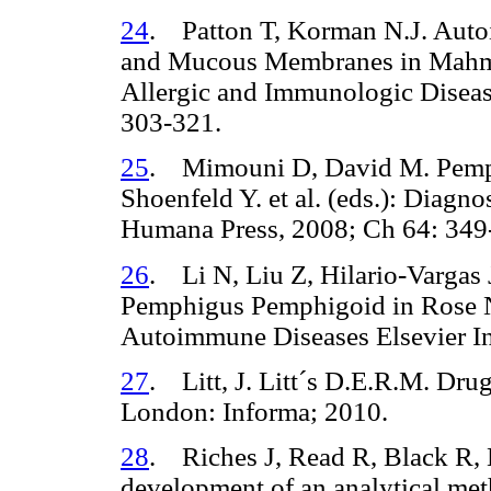
24
. Patton T, Korman N.J. Autoi
and Mucous Membranes in Mahmo
Allergic and Immunologic Disease
303-321.
25
. Mimouni D, David M. Pemp
Shoenfeld Y. et al. (eds.): Diagn
Humana Press, 2008; Ch 64: 349
26
. Li N, Liu Z, Hilario-Vargas 
Pemphigus Pemphigoid in Rose N
Autoimmune Diseases Elsevier In
27
. Litt, J. Litt´s D.E.R.M. Dru
London: Informa; 2010.
28
. Riches J, Read R, Black R, H
development of an analytical meth