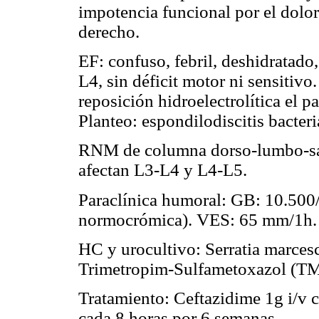
impotencia funcional por el dolor
derecho.
EF: confuso, febril, deshidratado
L4, sin déficit motor ni sensitivo
reposición hidroelectrolítica el p
Planteo: espondilodiscitis bacteri
RNM de columna dorso-lumbo-sacr
afectan L3-L4 y L4-L5.
Paraclínica humoral: GB: 10.500
normocrómica). VES: 65 mm/1h.
HC y urocultivo: Serratia marces
Trimetropim-Sulfametoxazol (TMP
Tratamiento: Ceftazidime 1g i/v
cada 8 horas por 6 semanas.