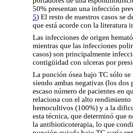
portadores de una espondilodiscit
50% presentan una infección previ
5
) El resto de nuestros casos se
que está acorde con la literatura i
Las infecciones de origen hemat
mientras que las infecciones pol
casos) son principalmente infecc
contigüidad con ulceras por presi
La punción ósea bajo TC sólo se r
siendo ambas negativas (los dos 
escaso número de pacientes en que
relaciona con el alto rendimiento
hemocultivos (100%) y a la dificu
esta técnica, que determinó que n
la antibioticoterapia, lo que cond
punción guiada bajo TC varía ent