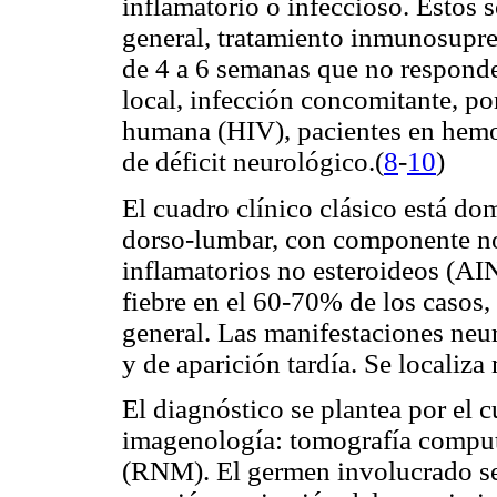
inflamatorio o infeccioso. Estos 
general, tratamiento inmunosupre
de 4 a 6 semanas que no responde
local, infección concomitante, po
humana (HIV), pacientes en hemod
de déficit neurológico
.(
8
-
10
)
El cuadro clínico clásico está d
dorso-lumbar, con componente no
inflamatorios no esteroideos (AI
fiebre en el 60-70% de los casos
general. Las manifestaciones neur
y de aparición tardía. Se localiz
El diagnóstico se plantea por el c
imagenología: tomografía comput
(RNM). El germen involucrado se