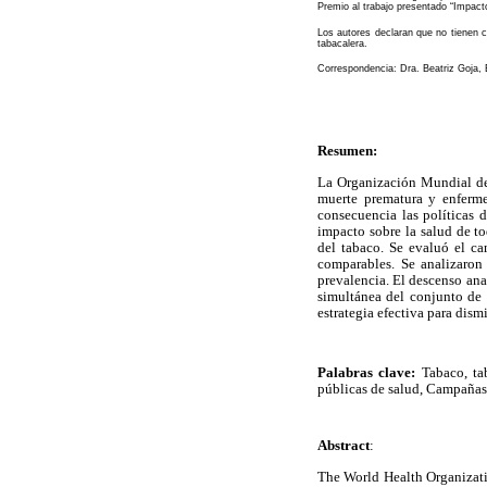
Premio al trabajo presentado “Impact
Los autores declaran que no tienen co
tabacalera.
Correspondencia: Dra. Beatriz Goja
Resumen:
La Organización Mundial de
muerte prematura y enferm
consecuencia las políticas 
impacto sobre la salud de t
del tabaco. Se evaluó el c
comparables. Se analizaron
prevalencia. El descenso ana
simultánea del conjunto de
estrategia efectiva para dis
Palabras clave:
Tabaco, ta
públicas de salud, Campañas 
Abstract
:
The World Health Organizati