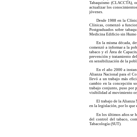
Tabaquismo (CLACCTA), orga
actualizar los conocimiento
jóvenes.
Desde 1988 en la Clínic
Clínicas, comenzó a funcion
Postgraduados sobre tabaqu
Medicina Edificio sin Humo
En la misma década, de
comenzó a informar a la pob
tabaco y el Área de Capacita
prevención y tratamiento de
en sensibilización de la pobl
En el año 2000 a instan
Alianza Nacional para el Co
llevó a un trabajo más efic
cambio en la concepción soc
trabajo conjunto, puso por 
visibilidad al movimiento o
El trabajo de la Alianza
en la legislación, por lo qu
En los últimos años se h
del control del tabaco, c
Tabacología (SUT).