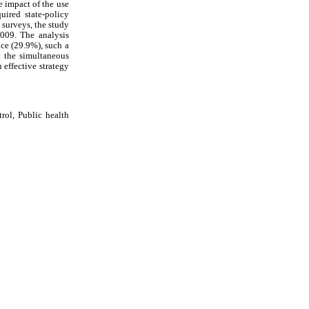
 impact of the use
uired state-policy
 surveys, the study
009. The analysis
nce (29.9%), such a
t the simultaneous
effective strategy
rol, Public health