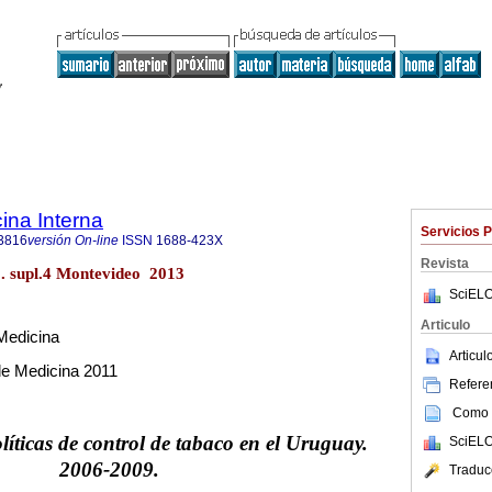
ina Interna
Servicios 
3816
versión On-line
ISSN
1688-423X
Revista
o. supl.4 Montevideo 2013
SciELO
Articulo
Medicina
Articu
de Medicina 2011
Referen
Como c
líticas de control de tabaco en el Uruguay.
SciELO
2006-2009.
Traduc