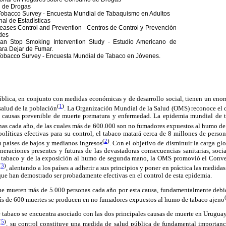
e Drogas
co Survey - Encuesta Mundial de Tabaquismo en Adultos
de Estadísticas
Control and Prevention - Centros de Control y Prevención
des
Smoking Intervention Study - Estudio Americano de
ara Dejar de Fumar.
o Survey - Encuesta Mundial de Tabaco en Jóvenes.
ública, en conjunto con medidas económicas y de desarrollo social, tienen un eno
(
1
)
 salud de la población
. La Organización Mundial de la Salud (OMS) reconoce el
s causas prevenible de muerte prematura y enfermedad. La epidemia mundial de 
onas cada año, de las cuales más de 600.000 son no fumadores expuestos al humo de
líticas efectivas para su control, el tabaco matará cerca de 8 millones de person
(
2
)
n países de bajos y medianos ingresos
. Con el objetivo de disminuir la carga g
neraciones presentes y futuras de las devastadoras consecuencias sanitarias, soci
tabaco y de la exposición al humo de segunda mano, la OMS promovió el Conve
(
3
)
, alentando a los países a adherir a sus principios y poner en práctica las medidas
e han demostrado ser probadamente efectivas en el control de esta epidemia.
ue mueren más de 5.000 personas cada año por esta causa, fundamentalmente deb
más de 600 muertes se producen en no fumadores expuestos al humo de tabaco ajeno
tabaco se encuentra asociado con las dos principales causas de muerte en Uruguay
(
5
)
, su control constituye una medida de salud pública de fundamental importan