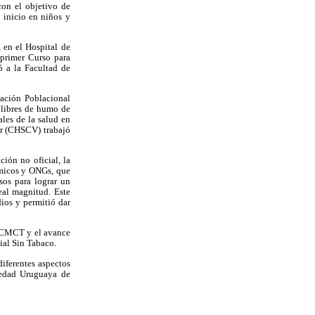
on el objetivo de
 inicio en niños y
 en el Hospital de
 primer Curso para
 a la Facultad de
ación Poblacional
 libres de humo de
les de la salud en
ar (CHSCV) trabajó
ión no oficial, la
émicos y ONGs, que
sos para lograr un
eal magnitud. Este
ios y permitió dar
el CMCT y el avance
ial Sin Tabaco.
diferentes aspectos
iedad Uruguaya de