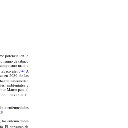
rme potencial en lo
 consumo de tabaco
tabaquismo mata a
(
2
)
 tabaco ajeno
. A
as en 2030, de las
lobal de enfermedad
ales, ambientales y
nio Marco para el
 incluidas en él. El
ido a enfermedades
(
4
)
.
, las enfermedades
cia. El consumo de