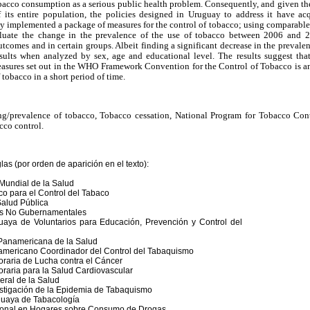
bacco consumption as a serious public health problem. Consequently, and given the
 its entire population, the policies designed in
Uruguay
to address it have acq
ay
implemented
a package of measures for the control of tobacco; using comparable
luate the change in the prevalence of the use of tobacco between 2006 and 2
utcomes and in certain groups. Albeit finding a significant decrease in the prevale
sults when analyzed by sex, age and educational level. The results suggest tha
easures set out in the WHO Framework Convention for the Control of Tobacco is an 
 tobacco in a short period of time.
/prevalence of tobacco, Tobacco cessation, National Program for Tobacco Cont
cco control.
as (por orden de aparición en el texto):
ial de la Salud
ra el Control del Tabaco
ud Pública
o Gubernamentales
Voluntarios para Educación, Prevención y Control del
mericana de la Salud
ricano Coordinador del Control del Tabaquismo
a de Lucha contra el Cáncer
a para la Salud Cardiovascular
l de la Salud
ación de la Epidemia de Tabaquismo
a de Tabacología
l en Hogares sobre Consumo de Drogas