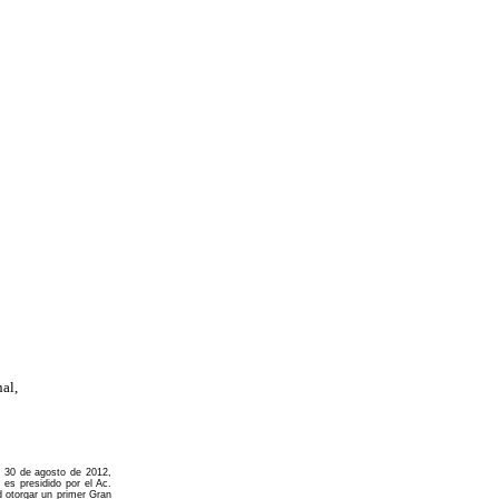
al,
a 30 de agosto de 2012,
na es
presidido por el Ac.
d otorgar un primer Gran