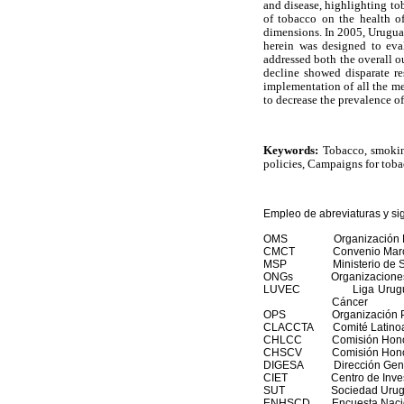
and disease, highlighting to
of tobacco on the health of
dimensions. In 2005,
Urugu
herein was designed to eva
addressed both the overall o
decline showed disparate re
implementation of all the m
to decrease the prevalence of
Keywords:
Tobacco, smoking
policies, Campaigns for toba
Empleo de abreviaturas y sigl
OMS Organización Mund
CMCT Convenio Marco pa
MSP Ministerio de Sal
ONGs Organizaciones N
LUVEC Liga Uruguaya de 
Cáncer
OPS Organización Pana
CLACCTA Comité Latinoame
CHLCC Comisión Honorari
CHSCV Comisión Honorari
DIGESA Dirección Genera
CIET Centro de Investig
SUT Sociedad Uruguay
ENHSCD Encuesta Naciona