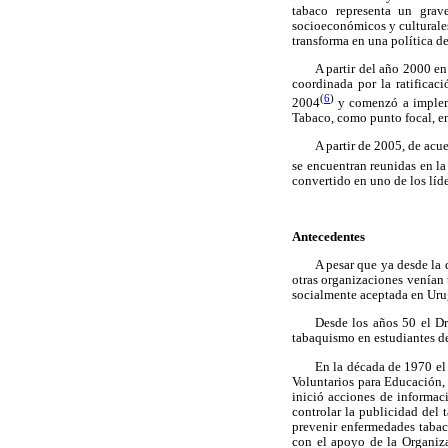
tabaco representa un grave
socioeconómicos y culturale
transforma en una política d
A partir del año 2000 e
coordinada por la ratifica
(
6
)
2004
y comenzó a impleme
Tabaco, como punto focal, en
A partir de 2005, de ac
se encuentran reunidas en la
convertido en uno de los líde
Antecedentes
A pesar que ya desde la 
otras organizaciones venían
socialmente aceptada en Uru
Desde los años 50 el Dr
tabaquismo en estudiantes d
En la década de 1970 e
Voluntarios para Educación
inició acciones de informac
controlar la publicidad del
prevenir enfermedades tabac
con el apoyo de la Organiz