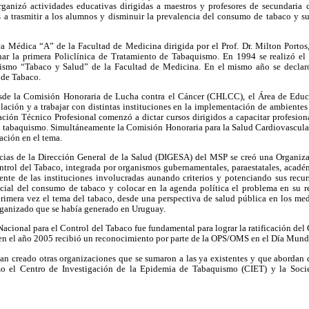
nizó actividades educativas dirigidas a maestros y profesores de secundaria c
s a trasmitir a los alumnos y disminuir la prevalencia del consumo de tabaco y su
a Médica “A” de la Facultad de Medicina dirigida por el Prof. Dr. Milton Portos,
ar la primera Policlínica de Tratamiento de Tabaquismo. En 1994 se realizó el
ismo “Tabaco y Salud” de la Facultad de Medicina. En el mismo año se declaró
 de Tabaco.
sde la Comisión Honoraria de Lucha contra el Cáncer (CHLCC), el Área de Educ
lación y a trabajar con distintas instituciones en la implementación de ambientes
ción Técnico Profesional comenzó a dictar cursos dirigidos a capacitar profesiona
l tabaquismo. Simultáneamente la Comisión Honoraria para la Salud Cardiovascul
ación en el tema.
cias de la Dirección General de la Salud (DIGESA) del MSP se creó una Organizac
ntrol del Tabaco, integrada por organismos gubernamentales, paraestatales, acad
iente de las instituciones involucradas aunando criterios y potenciando sus recur
ial del consumo de tabaco y colocar en la agenda política el problema en su r
primera vez el tema del tabaco, desde una perspectiva de salud pública en los med
rganizado que se había generado en Uruguay.
 Nacional para el Control del Tabaco fue fundamental para lograr la ratificación d
e en el año 2005 recibió un reconocimiento por parte de la OPS/OMS en el Día Mund
an creado otras organizaciones que se sumaron a las ya existentes y que abordan 
omo el Centro de Investigación de la Epidemia de Tabaquismo (CIET) y la Soc