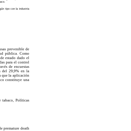
baco.
ún tipo con la industria
sas prevenible de
lud pública. Como
 de estado dado el
as para el control
ravés de encuestas
n del 29,9% en la
n que la aplicación
co constituye una
 tabaco, Políticas
le premature death