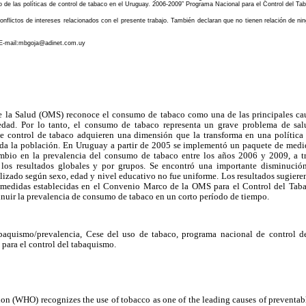
o de las políticas de control de tabaco en el Uruguay. 2006-2009” Programa Nacional para el Control del Ta
nflictos de intereses relacionados con el presente trabajo. También declaran que no tienen relación de ning
, E-mail:mbgoja@adinet.com.uy
 la Salud (OMS) reconoce el consumo de tabaco como una de las principales cau
edad. Por lo tanto, el consumo de tabaco representa un grave problema de sa
de control de tabaco adquieren una dimensión que la transforma en una política
oda la población. En Uruguay a partir de 2005 se implementó un paquete de medid
ambio en la prevalencia del consumo de tabaco entre los años 2006 y 2009, a t
 los resultados globales y por grupos. Se encontró una importante disminució
lizado según sexo, edad y nivel educativo no fue uniforme. Los resultados sugiere
 medidas establecidas en el Convenio Marco de la OMS para el Control del Taba
minuir la prevalencia de consumo de tabaco en un corto período de tiempo.
baquismo/prevalencia, Cese del uso de tabaco, programa nacional de control de
para el control del tabaquismo.
on (WHO) recognizes the use of tobacco as one of the leading causes of preventab