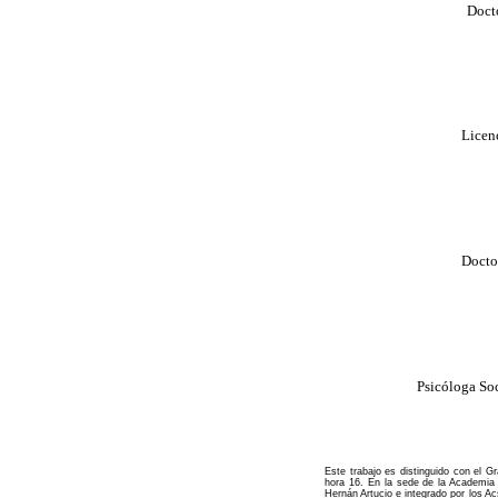
Doct
Licen
Docto
Psicóloga So
Este trabajo es distinguido con el 
hora 16. En la sede de la Academia
Hernán Artucio e integrado por los A