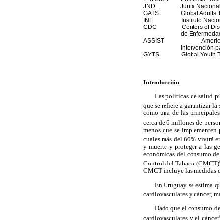
JND Junta Nacional d
GATS Global Adults Tobac
INE Instituto Nacional 
CDC Centers of Diseases 
de Enfermeda
ASSIST American Stop 
Intervención p
GYTS Global Youth Tobacc
Introducción
Las políticas de salud p
que se refiere a garantizar la
como una de las principale
cerca de 6 millones de pers
menos que se implementen po
cuales más del 80% vivirá e
y muerte y proteger a las ge
económicas del consumo de 
Control del Tabaco (CMCT)
CMCT incluye las medidas qu
En Uruguay se estima q
cardiovasculares y cáncer, 
Dado que el consumo de 
cardiovasculares y el cáncer