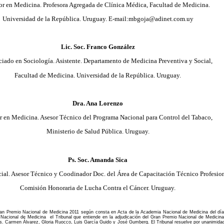
or en Medicina. Profesora Agregada de Clínica Médica, Facultad de Medicina.
Universidad de la República. Uruguay.
E-mail:mbgoja@adinet.com.uy
Lic. Soc. Franco González
ciado en Sociología. Asistente. Departamento de Medicina Preventiva y Social,
Facultad de Medicina. Universidad de la República. Uruguay.
Dra. Ana Lorenzo
r en Medicina. Asesor Técnico del Programa Nacional para Control del Tabaco,
Ministerio de Salud Pública. Uruguay.
Ps. Soc. Amanda Sica
cial. Asesor Técnico y Coodinador Doc. del Área de Capacitación Técnico Profesion
Comisión Honoraria de Lucha Contra el Cáncer. Uruguay.
Gran Premio Nacional de Medicina 2011 según consta en Acta de la Academia Nacional de Medicina del dí
 Nacional de Medicina el Tribunal que entiende en la adjudicación del Gran Premio Nacional de Medici
cs. Carmen Álvarez, Gloria Ruocco, Luis García Guido y José Gumberg. El Tribunal resuelve por unanimida