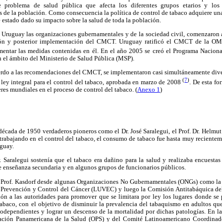
 problema de salud pública que afecta los diferentes grupos etarios y los d
s de la población. Como consecuencia la política de control de tabaco adquiere un
e estado dado su impacto sobre la salud de toda la población.
n Uruguay las organizaciones gubernamentales y de la sociedad civil, comenzaron a
ción y posterior implementación del CMCT. Uruguay ratificó el CMCT de la OM
ntar las medidas contenidas en él. En el año 2005 se creó el Programa Naciona
 el ámbito del Ministerio de Salud Pública (MSP).
uerdo a las recomendaciones del CMCT, se implementaron casi simultáneamente div
(
7
)
 ley integral para el control del tabaco, aprobada en marzo de 2008
. De esta f
res mundiales en el proceso de control del tabaco. (
Anexo 1
)
década de 1950 verdaderos pioneros como el Dr. José Saralegui, el Prof. Dr. Helmu
 trabajando en el control del tabaco, el consumo de tabaco fue hasta muy reciente
guay.
. Saralegui sostenía que el tabaco era dañino para la salud y realizaba encuestas
e enseñanza secundaria y en algunos grupos de funcionarios públicos.
l Prof. Kasdorf desde algunas Organizaciones No Gubernamentales (ONGs) como l
, Prevención y Control del Cáncer (LUVEC) y luego la Comisión Antitabáquica d
ión a las autoridades para promover que se limitara por ley los lugares donde se 
 tabaco, con el objetivo de disminuir la prevalencia del tabaquismo en adultos qu
odependientes y lograr un descenso de la mortalidad por dichas patologías. En la
ación Panamericana de la Salud (OPS) y del Comité Latinoamericano Coordinado