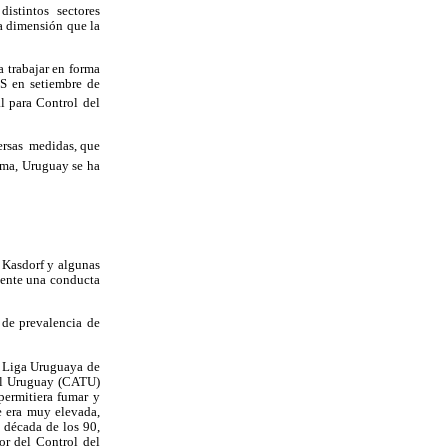
istintos sectores
a dimensión que la
 trabajar en forma
S en setiembre de
l para Control del
ersas medidas, que
orma, Uruguay se ha
t Kasdorf y algunas
mente una conducta
 de prevalencia de
a Liga Uruguaya de
el Uruguay (CATU)
permitiera fumar y
e era muy elevada,
 década de los 90,
r del Control del