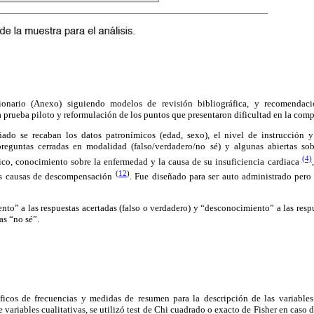
ionario (Anexo) siguiendo modelos de revisión bibliográfica, y recomendaci
a prueba piloto y reformulación de los puntos que presentaron dificultad en la com
ado se recaban los datos patronímicos (edad, sexo), el nivel de instrucción y
reguntas cerradas en modalidad (falso/verdadero/no sé) y algunas abiertas sob
(4)
ico, conocimiento sobre la enfermedad y la causa de su insuficiencia cardiaca
(
12
)
s causas de descompensación
. Fue diseñado para ser auto administrado pero
to” a las respuestas acertadas (falso o verdadero) y “desconocimiento” a las respu
as “no sé”.
áficos de frecuencias y medidas de resumen para la descripción de las variables
variables cualitativas, se utilizó test de Chi cuadrado o exacto de Fisher en caso d