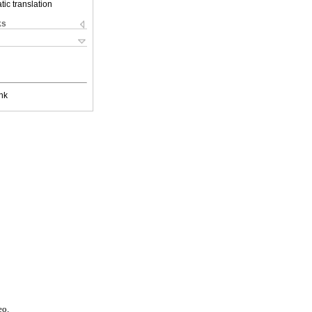
ic translation
ks
nk
eo.