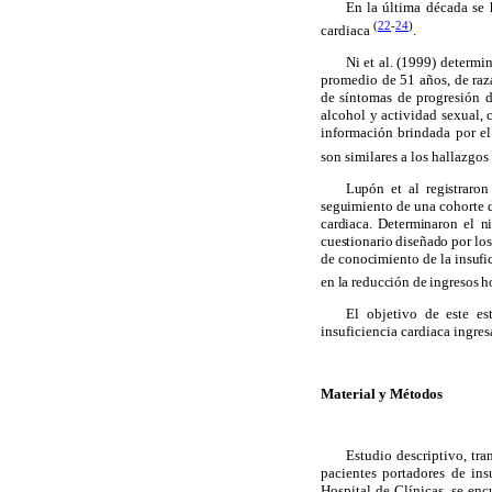
En la última década se 
(
22
-
24
)
cardiaca
.
Ni et al. (1999) determi
promedio de 51 años, de raz
de síntomas de progresión de
alcohol y actividad sexual, 
información brindada por el 
son similares a los hallazgos
Lupón et al registraron
seguimiento de una cohorte d
cardiaca. Determinaron el 
cuestionario diseñado por lo
de conocimiento de la insufic
en la reducción de ingresos ho
El objetivo de este e
insuficiencia cardiaca ingres
Material y Métodos
Estudio descriptivo, tr
pacientes portadores de ins
Hospital de Clínicas, se en