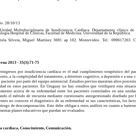
do: 28/10/13
idad Multidisciplinaria de Insuficiencia Cardíaca. Departamento clínico de 
logía.Hospital de Clínicas, Facultad de Medicina. Universidad de la República.
riela Silvera, Miguel Martínez 3691 ap 102. Montevideo. Tel.: 099617263. Co
na 2013 - 35(3):71-75
eingresos por insuficiencia cardíaca es el mal cumplimiento terapéutico del pa
miento, a la complejidad del tratamiento, a deterioro cognitivo, a depresión o a un
l paciente por parte del equipo asistencial. Estudios previos muestran altos porcen
ad en estos pacientes. En Uruguay no hay estudios que verifiquen esta situaci
cimiento acerca de su enfermedad entre los pacientes controlados en una unida
izando el método de encuesta mediante cuestionario autogestionado diseñado por l
tes no conocen el diagnóstico de su enfermedad ni sus características, los facto
 riesgo de descompensación. Esto debe obligar a otros análisis en cuanto a barrer
umentar planes educativos que puedan ser evaluados.
cia cardíaca, Conocimiento, Comunicación.