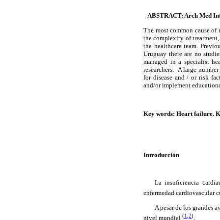
ABSTRACT: Arch Med Inte
The most common cause of rea
the complexity of treatment,
the healthcare team. Previo
Uruguay there are no studie
managed in a specialist hea
researchers.
A large number o
for disease and / or risk f
and/or implement educationa
Key words: Heart failure.
Introducción
La insuficiencia card
enfermedad cardiovascular c
A pesar de los grandes a
(
1
,
2
)
nivel mundial
.