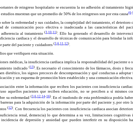
ortantes de reingreso hospitalario se encuentra la no adhesión al tratamiento higi
(6
-
 estudios muestran que un promedio de 50% de los reingresos son por esta causa
 sobre la enfermedad y sus cuidados, la complejidad del tratamiento, el deterioro
ad de comunicación poco efectiva o inadecuada a las características del pacie
(
3
,
10
,
11
)
 adherencia al tratamiento
. Ello ha generado el desarrollo de intervenc
iciencia cardiaca y el desarrollo de técnicas de comunicación para brindar la inf
(
3
,
6
,
11
,
12
)
r parte del paciente y cuidadores
.
os que verifiquen esta situación.
ciones médicas, la insuficiencia cardiaca implica la responsabilidad del paciente o 
(
13
)
atamiento indicado
. Es necesario el conocimiento de los fármacos, dosis y fre
imen dietético, los signos precoces de descompensación y qué conductas a adoptar f
ificación y un esquema de promoción bien establecido y una comunicación efectiva
sociación entre la información que reciben los pacientes con insuficiencia cardia
cluso aquellos pacientes que reciben educación, no se perciben a sí mismos c
(
3
,
6
,
12
,
14
-
16
)
bre su enfermedad
. En el trasfondo de esta problemática podría hab
barreras para la adquisición de la información por parte del paciente y, por otro l
(
12
)
stos
. Con frecuencia los pacientes con insuficiencia cardiaca asocian deterior
nsuficiencia renal, demencia) lo que determina a su vez, limitaciones cognitivas 
incidencia de depresión y ansiedad que pueden interferir en su disposición ha