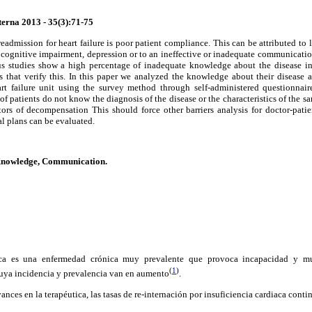
rna 2013 - 35(3):71-75
dmission for heart failure is poor patient compliance. This can be attributed to 
 cognitive impairment, depression or to an ineffective or inadequate communicatio
us studies show a high percentage of inadequate knowledge about the disease in 
s that verify this. In this paper we analyzed the knowledge about their disease 
rt failure unit using the survey method through self-administered questionnai
f patients do not know the diagnosis of the disease or the characteristics of the sam
actors of decompensation This should force other barriers analysis for doctor-pat
l plans can be evaluated.
 Knowledge, Communication.
iaca es una enfermedad crónica muy prevalente que provoca incapacidad y mu
(
1
)
uya incidencia y prevalencia van en aumento
.
vances en la terapéutica, las tasas de re-internación por insuficiencia cardiaca con