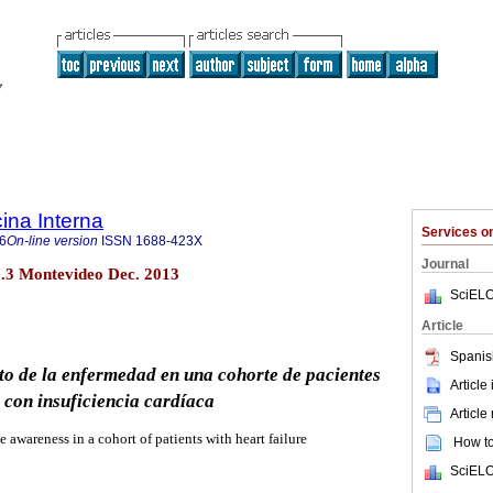
ina Interna
Services 
6
On-line version
ISSN
1688-423X
Journal
o.3 Montevideo Dec. 2013
SciELO
Article
Spanis
to de la enfermedad en una cohorte de pacientes
Article
con insuficiencia cardíaca
Article
e awareness in a cohort of patients with heart failure
How to 
SciELO