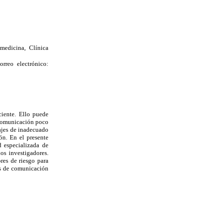
medicina, Clínica
rreo electrónico:
ciente. Ello puede
a comunicación poco
tajes de inadecuado
ón. En el presente
d especializada de
os investigadores.
res de riesgo para
as de comunicación