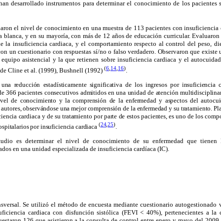
han desarrollado instrumentos para determinar el conocimiento de los pacientes s
naron el nivel de conocimiento en una muestra de 113 pacientes con insuficiencia
a blanca, y en su mayoría, con más de 12 años de educación curricular. Evaluaron
 la insuficiencia cardiaca, y el comportamiento respecto al control del peso, die
con un cuestionario con respuestas sí/no o falso verdadero. Observaron que existe 
equipo asistencial y la que retienen sobre insuficiencia cardiaca y el autocuidad
(
6
,
14
,
16
)
 de Cline et al. (1999), Bushnell (1992)
.
 una reducción estadísticamente significativa de los ingresos por insuficiencia 
e 366 pacientes consecutivos admitidos en una unidad de atención multidisciplinar
nivel de conocimiento y la comprensión de la enfermedad y aspectos del autocu
s autores, observándose una mejor comprensión de la enfermedad y su tratamiento. Pl
iencia cardiaca y de su tratamiento por parte de estos pacientes, es uno de los comp
(
24
,
25
)
spitalarios por insuficiencia cardiaca
.
studio es determinar el nivel de conocimiento de su enfermedad que tienen 
ados en una unidad especializada de insuficiencia cardíaca (IC).
ansversal. Se utilizó el método de encuesta mediante cuestionario autogestionado 
uficiencia cardiaca con disfunción sistólica (FEVI < 40%), pertenecientes a l
cuestaron 126 que asistieron a la consulta de control entre enero y mayo del 2009