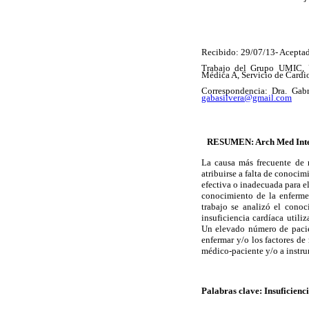
Recibido: 29/07/13- Acepta
Trabajo del Grupo UMIC, Un
Médica A, Servicio de Cardio
Correspondencia: Dra. Gab
gabasilvera@gmail.com
RESUMEN: Arch Med Inter
La causa más frecuente de r
atribuirse a falta de conoci
efectiva o inadecuada para e
conocimiento de la enfermed
trabajo se analizó el cono
insuficiencia cardíaca util
Un elevado número de pacien
enfermar y/o los factores de
médico-paciente y/o a instr
Palabras clave: Insuficien