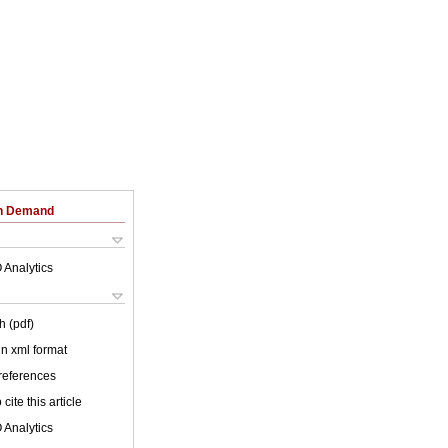
on Demand
 Analytics
h (pdf)
 in xml format
 references
cite this article
 Analytics