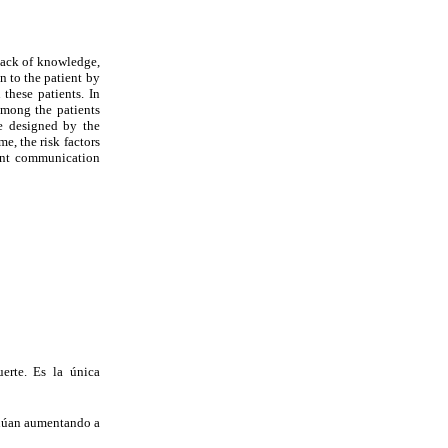
lack of knowledge,
n to the patient by
these patients. In
among the patients
re designed by the
e, the risk factors
ient communication
erte. Es la única
tinúan aumentando a