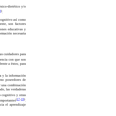
énico-dietético y/o
9
)
.
 cognitivo así como
nte, son factores
iones educativas y
ormación necesaria
sus cuidadores para
cuencia con que son
rente a éstos; para
.
ca y la información
omo poseedores de
er una combinación
ado, las verdaderas
o cognitivo y otras
(
17
-
19
)
importantes
.
cia el aprendizaje