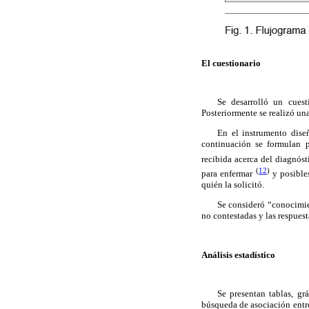
El cuestionario
Se desarrolló un cuest
Posteriormente se realizó un
En el instrumento diseñ
continuación se formulan p
recibida acerca del diagnóst
(
12
)
para enfermar
y posible
quién la solicitó.
Se consideró “conocimien
no contestadas y las respuest
Análisis estadístico
Se presentan tablas, gr
búsqueda de asociación entre 