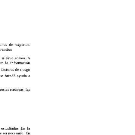
ones de expertos.
prensión
 si vive solo/a. A
re la información
, factores de riesgo
 se brindó ayuda a
estas erróneas, las
 estudiadas. En la
e ser necesario. En