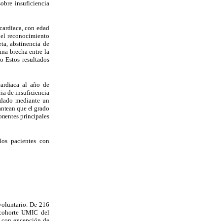
obre insuficiencia
 cardiaca, con edad
 el reconocimiento
ta, abstinencia de
una brecha entre la
o Estos resultados
cardiaca al año de
ia de insuficiencia
idado mediante un
antean que el grado
onentes principales
los pacientes con
voluntario. De 216
a cohorte UMIC del
, con excepción de