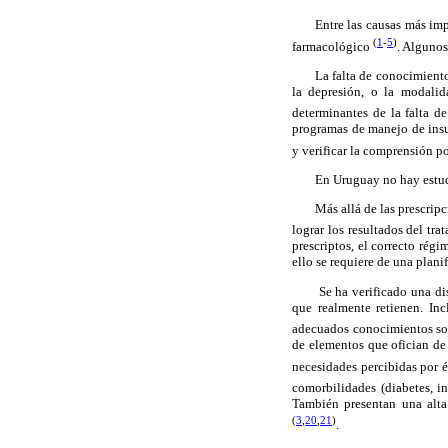
Entre las causas más imp
(
1
-
5
)
farmacológico
. Algunos
La falta de conocimiento
la depresión, o la modalid
determinantes de la falta de
programas de manejo de insuf
y verificar la comprensión po
En Uruguay no hay estudi
Más allá de las prescrip
lograr los resultados del tr
prescriptos, el correcto rég
ello se requiere de una plan
Se ha verificado una di
que realmente retienen. In
adecuados conocimientos so
de elementos que ofician de 
necesidades percibidas por é
comorbilidades (diabetes, i
También presentan una alta 
(
3
,
20
,
21
)
.