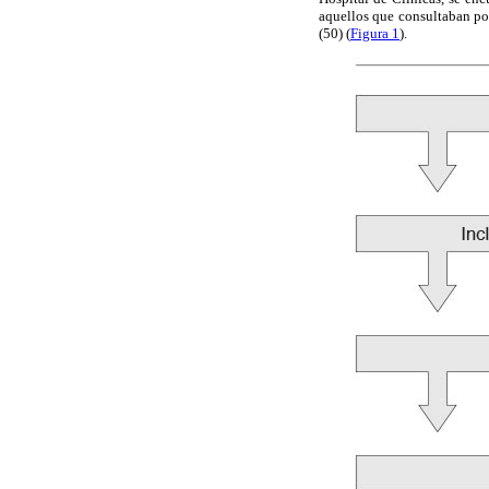
aquellos que consultaban por
(50) (
Figura 1
).