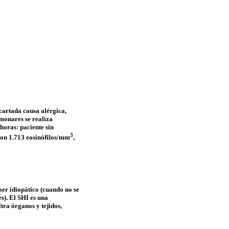
cartada causa alérgica,
monares se realiza
horas: paciente sin
3
con 1.713
eosinófilos
/mm
,
 ser idiopático (cuando no se
s). El SHI es una
tra órganos y tejidos,