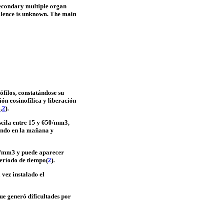
secondary multiple organ
valence is unknown. The main
ófilos, constatándose su
ón eosinofílica y liberación
1
,
2
).
scila entre 15 y 650/mm3,
yendo en la mañana y
00/mm3 y puede aparecer
período de tiempo(
2
).
 vez instalado el
ue generó dificultades por