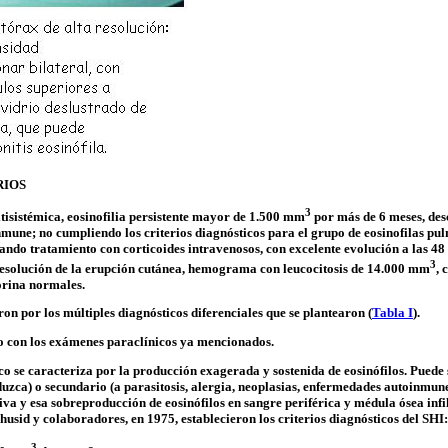
RIOS
3
tisistémica
,
eosinofilia
persistente mayor de 1.500 mm
por más de 6 meses, des
nmune; no cumpliendo los criterios diagnósticos para el grupo de
eosinofilas
pul
ndo tratamiento con corticoides intravenosos, con excelente evolución a las 48 
3
 resolución de la erupción cutánea, hemograma con leucocitosis de 14.000 mm
, 
orina normales.
ron por los múltiples diagnósticos diferenciales que se plantearon (
Tabla I
).
o con los exámenes paraclínicos ya mencionados.
co
se caracteriza por la producción exagerada y sostenida de
eosinófilos
. Puede
uzca) o secundario (a parasitosis, alergia, neoplasias, enfermedades autoinmune
iva
y esa sobreproducción de
eosinófilos
en sangre periférica y médula ósea infil
husid
y colaboradores, en 1975, establecieron los criterios diagnósticos del SHI:
3