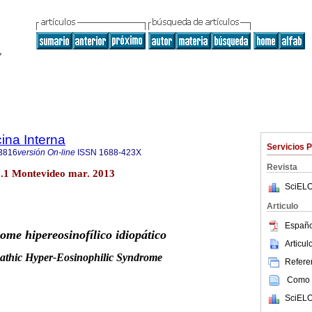
ina Interna
Servicios 
3816
versión On-line
ISSN
1688-423X
Revista
o.1 Montevideo mar. 2013
SciELO
Articulo
Españo
rome
hipereosinofílico
idiopático
Articu
athic
Hyper-Eosinophilic
Syndrome
Referen
Como c
SciELO