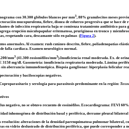
3
emograma con 30.300 glóbulos blancos por mm
, 88% granulocitos meses previo
pectoración
mucopurulenta
, fiebre, disnea de esfuerzo progresiva que se hace de r
anteo de infección respiratoria baja se comienza tratamiento antibiótico para g
y agrega erupción
máculopapular
eritematosa, pruriginosa en tronco y miembros
as, respetando cara,
descamante
sólo en palmas (
Figura 2
).
entos anormales. Al examen:
rush
cutáneo descrito, fiebre,
poliadenopatías
elásti
s de falla cardíaca. Examen neurológico normal.
3
3
75.200/mm
(41.300
eosionófilos
/mm
).Insuficiencia renal moderada. Ex. de orina
E
3158 mg/dl. Gasometría: insuficiencia respiratoria moderada. Lámina perifé
s
sin
aberrancia
inmunofenotípica
. Biopsia ganglionar: hiperplasia folicular rea
xpectoración y
baciloscopías
negativos.
Coproparasitario
y serología para parasitosis predominante en la región:
Toxo
tivos
lus
negativo, no se obtuvo recuento de
eosinófilos
. Ecocardiograma: FEVI 60%, 
cidad
inhomogénea
de distribución basal y periférica, derrame pleural bilateral 
 resolución: alteraciones de la densidad parenquimatosa pulmonar bilateral, c
eas en vidrio deslustrado de distribución periférica, que puede corresponder a 