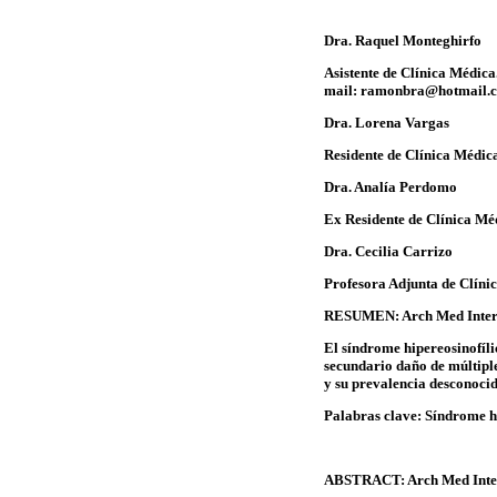
Dra.
Raquel Monteghirf
o
Asistente de Clínica Médic
mail: ramonbra@hotmail.
Dra. Lorena Vargas
Residente de Clínica Médic
Dra. Analía Perdomo
Ex Residente de Clínica Mé
Dra. Cecilia Carrizo
Profesora Adjunta de Clíni
RESUMEN
: Arch Med Inte
El síndrome hipereosinofíli
secundario daño de múltiple
y su prevalencia desconocid
Palabras clave
: Síndrome h
ABSTRACT
: Arch Med Inte