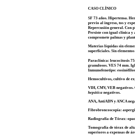
CASO CLÍNICO
SF 73 años. Hipertensa. H
previo al ingreso, tos y ex
Repercusión general. Con pl
Persiste con igual clínica 
compromete palmas y plant
Materias líquidas sin elem
superficiales. Sin elemento
Paraclínica: leucocitosis 
granulosos. VES 74
mm.
Ig
Inmunofenotipo
:
eosinófilo
Hemocultivos, cultivo de e
VIH, CMV, VEB negativos.
hepática
negativos.
ANA,
AntiADN
y ANCA nega
Fibrobroncoscopía
:
aspergi
Radiografía de Tórax: opa
Tomografía de tórax de alta
superiores a expensas de ár