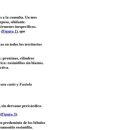
s a la consulta. Un mes
eposo, sibilante.
érmenes inespecíficos.
 (
Figura 1
), que
cas en todos los territorios
: proteínas, cilindros
rica:
eosinófilos
sin
blastos
.
ctiva.
cara
canis
y
Fasiola
sin derrame pericárdico.
(
Figura 3
).
on predominio de los lóbulos
neumonitis
eosinófila
.