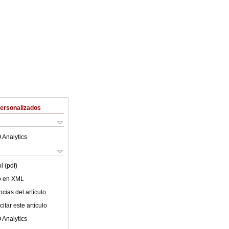
Personalizados
 Analytics
l (pdf)
lo en XML
cias del artículo
itar este artículo
 Analytics