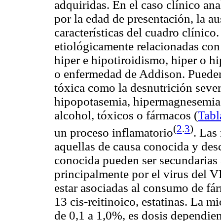
adquiridas. En el caso clínico an
por la edad de presentación, la au
características del cuadro clínico
etiológicamente relacionadas con
hiper
e hipotiroidismo,
hiper
o h
o enfermedad de Addison. Pueden 
tóxica como la desnutrición severa
hipopotasemia
,
hipermagnesemia
alcohol, tóxicos o fármacos (
Tabl
(
2
.
3
)
un proceso inflamatorio
. Las
aquellas de causa conocida y des
conocida pueden ser secundarias a
principalmente por el virus del V
estar asociadas al consumo de f
13
cis
-
reitinoico
,
estatinas
. La mi
de 0,1 a 1,0%, es dosis dependie