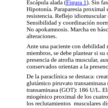
Escápula alada (
Figura 1
). Sin
fa
Hipotonía.
Paraparesia
proximal 
resistencia. Reflejo
idiomuscular
Sensibilidad y coordinación norma
No
apokamnosis
. Marcha en básc
alteraciones.
Ante una paciente con debilidad 
miembros, se debe plantear si su 
presencia de atrofia muscular, au
conservados orientan a la presenc
De la paraclínica se destaca:
creat
glutámico
piruvato
transaminasa 
transaminasa (GOT): 186 U/L. 
miogénico
proximal de los cuatr
los reclutamientos
musculares dis