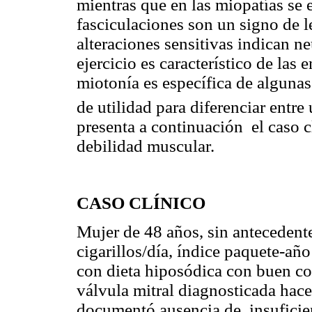
mientras que en las miopatías se
fasciculaciones
son un signo de l
alteraciones sensitivas indican n
ejercicio es característico de la
miotonía
es específica de algunas
de utilidad para diferenciar entr
presenta a continuación
el caso 
debilidad muscular.
CASO CLÍNICO
Mujer de 48 años, sin antecedente
cigarillos
/día, índice paquete-añ
con dieta
hiposódica
con buen con
válvula mitral diagnosticada hac
documentó ausencia de
insuficie