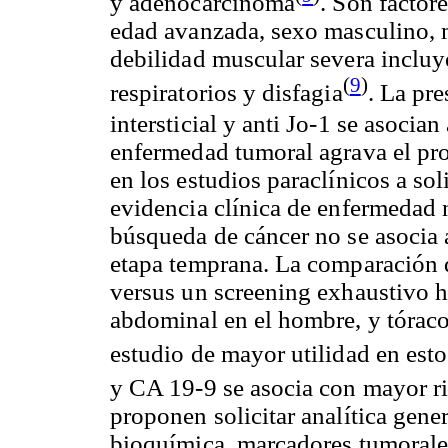
y adenocarcinoma
. Son factor
edad avanzada, sexo masculino,
debilidad muscular severa incl
(
9
)
respiratorios y disfagia
. La pr
intersticial y anti
Jo
-1 se asocian
enfermedad tumoral agrava el pr
en los estudios
paraclínicos
a sol
evidencia clínica de enfermedad 
búsqueda de cáncer no se asocia
etapa temprana. La comparación 
versus un
screening
exhaustivo h
abdominal en el hombre, y
tórac
estudio de mayor utilidad en esto
y CA 19-9 se asocia con mayor r
proponen solicitar analítica gener
bioquímica, marcadores tumorale