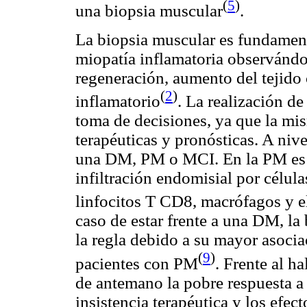
(
5
)
una biopsia muscular
.
La biopsia muscular es fundamenta
miopatía inflamatoria observándos
regeneración, aumento del tejido
(
2
)
inflamatorio
. La realización de
toma de decisiones, ya que la mis
terapéuticas y
pronósticas
. A niv
una DM, PM o MCI. En la PM es c
infiltración
endomisial
por célula
linfocitos T CD8, macrófagos y e
caso de estar frente a una DM, l
la regla debido a su mayor asocia
(
9
)
pacientes con PM
. Frente al h
de antemano la pobre respuesta a
insistencia terapéutica y los efect