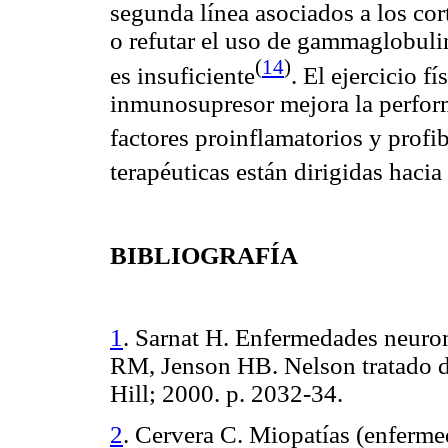
segunda línea asociados a los cor
o refutar el uso de gammaglobuli
(
14
)
es insuficiente
. El ejercicio f
inmunosupresor
mejora la
perfor
factores
proinflamatorios
y
profi
terapéuticas están dirigidas hacia
BIBLIOGRAFÍA
1
.
Sarnat
H. Enfermedades
neuro
RM,
Jenson
HB. Nelson tratado d
Hill; 2000. p. 2032-34.
2
.
Cervera C.
Miopatías
(enferme