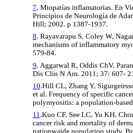
7
.
Miopatías
inflamatorias. En
Vi
Principios de Neurología de
Ada
Hill; 2002. p 1387-1937.
8
.
Rayavarapu S, Coley W, Nagar
mechanisms of inflammatory myo
579-84.
9
.
Aggarwal R, Oddis ChV. Paran
Dis Clin N Am. 2011; 37: 607- 2
10
.Hill CL,
Zhang
Y,
Sigurgeirss
et al.
Frequency of specific cance
polymyositis: a population-based
11
.Kuo CF, See LC, Yu KH, Chou
cancer risk and mortality of derm
nationwaide population study.
Br