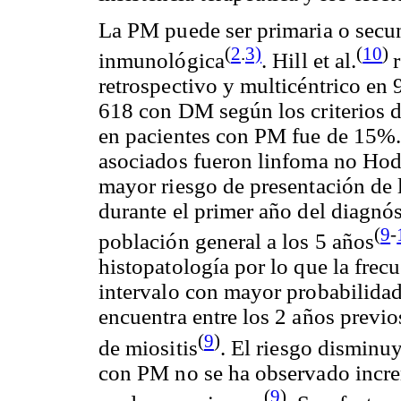
La PM puede ser primaria o secu
(
2
.
3)
(
10
)
inmunológica
. Hill et al.
retrospectivo y
multicéntrico
en 9
618 con DM según los criterios d
en pacientes con PM fue de 15%.
asociados fueron linfoma no
Hod
mayor riesgo de presentación de 
durante el primer año del diagnós
(
9
-
población general a los 5 años
histopatología por lo que la frec
intervalo con mayor probabilidad
encuentra entre los 2 años previo
(
9
)
de
miositis
. El riesgo disminu
con PM no se ha observado incre
(
9
)