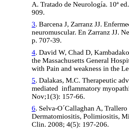
A. Tratado de Neurología. 10ª
ed
909.
3
.
Barcena J,
Zarranz
JJ. Enferme
neuromuscular
.
En Zarranz JJ. Ne
p. 707-39.
4
.
David W, Chad D, Kambadakon
the Massachusetts General Hospi
with Pain and weakness in the L
5
.
Dalakas, M.C. Therapeutic adv
mediated
inflammatory myopath
Nov;1(3): 157-66.
6
.
Selva-
O´Callaghan
A,
Trallero
Dermatomiositis
,
Polimiositis
,
Mi
Clin
. 2008; 4(5): 197-206.