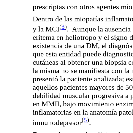
prescriptas con otros agentes
mio
Dentro de las miopatías inflamat
(
3
)
y la MCI
.
Aunque la ausencia 
eritema en heliotropo y el signo 
existencia de una DM, el diagnóst
que esta entidad puede diagnosti
cutáneas al obtener
una biopsia 
la misma no se manifiesta con la
presentó la paciente analizada; e
aquellos pacientes mayores de 5
debilidad muscular progresiva a
en MMII, bajo movimiento enzimát
inflamatorias en la anatomía pato
(
5
)
inmunodepresor
.