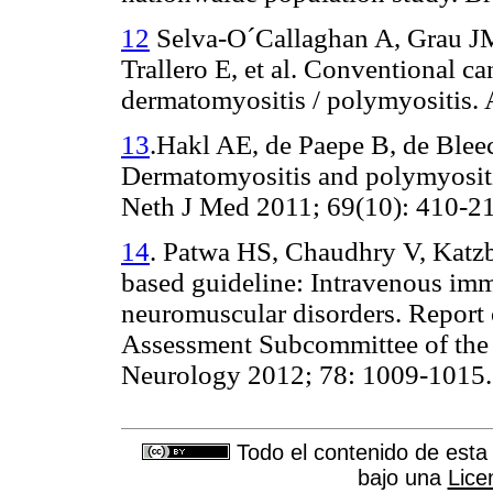
12
Selva-
O´Callaghan
A, Grau J
Trallero
E, et al.
Conventional ca
dermatomyositis / polymyositis.
13
.Hakl AE, de Paepe B, de Bleec
Dermatomyositis and polymyositis
Neth J Med 2011; 69(10): 410-21
14
.
Patwa HS, Chaudhry V, Katzb
based guideline: Intravenous imm
neuromuscular disorders. Report
Assessment Subcommittee of the
Neurology
2012; 78: 1009-1015.
Todo el contenido de esta 
bajo una
Lice