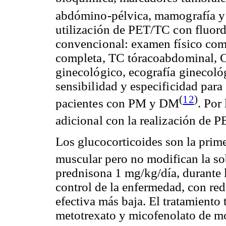
abdómino
-pélvica, mamografía y
utilización de PET/TC con
fluor
convencional: examen físico co
completa, TC
tóracoabdominal
, 
ginecológico, ecografía ginecoló
sensibilidad y especificidad para
(
12
)
pacientes con PM y DM
. Por
adicional con la realización de 
Los
glucocorticoides
son la prime
muscular pero no modifican la
so
prednisona
1
mg
/
kg
/día, durante
control de la enfermedad, con red
efectiva más baja. El tratamiento 
metotrexato
y
micofenolato
de
mo