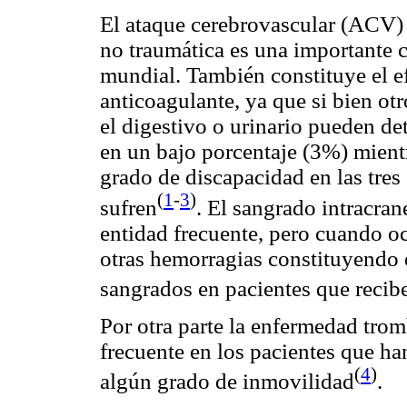
El ataque cerebrovascular (ACV)
no traumática es una importante 
mundial. También constituye el e
anticoagulante, ya que si bien o
el digestivo o urinario pueden de
en un bajo porcentaje (3%) mient
grado de discapacidad en las tres 
(
1
-
3
)
sufren
. El sangrado intracra
entidad frecuente, pero cuando oc
otras hemorragias constituyendo 
sangrados en pacientes que recib
Por otra parte la enfermedad tr
frecuente en los pacientes que 
(
4
)
algún grado de inmovilidad
.