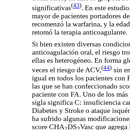
(
43
)
significativas
.
En este estudio
mayor de pacientes portadores de
recomenzó la warfarina, y la eda
retomó la terapia anticoagulante.
Si bien existen diversas condicio
anticoagulación oral, el riesgo 
ellas es heterogéneo. En forma glo
(
44
)
veces el riesgo de ACV,
sin em
igual en todos los pacientes con 
las que se han confeccionado sco
paciente con FA. Uno de los más
sigla significa C: insuficiencia c
Diabetes y Stroke o ataque isquém
ha sufrido algunas modificaciones 
score CHA
DS
Vasc que agrega 
2
2