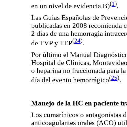
(
1
)
en un nivel de evidencia B)
.
Las Guías Españolas de Prevenció
publicadas en 2008 recomienda c
2 días de una hemorragia intracere
(
24
)
de TVP y TEP
.
Por último el Manual Diagnóstic
Hospital de Clínicas, Montevid
o heparina no fraccionada para la 
(
25
)
día del evento hemorrágico
.
Manejo de la HC en paciente t
Los cumarínicos o antagonistas de
anticoagulantes orales (ACO) util