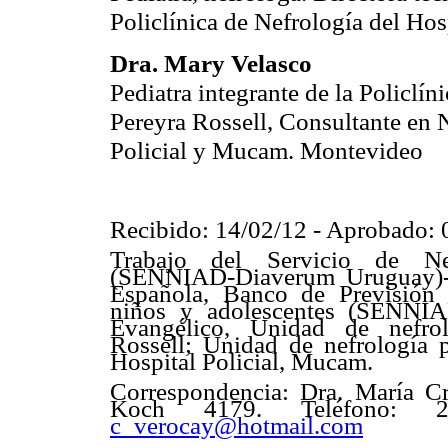
Policlínica de Nefrología del Hos
Dra. Mary Velasco
Pediatra integrante de la Policlín
Pereyra Rossell, Consultante en 
Policial y Mucam. Montevideo
Recibido: 14/02/12 - Aprobado: 
Trabajo del Servicio de Ne
(SENNIAD-Diaverum Uruguay)- 
Española, Banco de Previsión 
niños y adolescentes (SENNI
Evangélico, Unidad de nefrol
Rossell; Unidad de nefrología p
Hospital Policial, Mucam.
Correspondencia: Dra. María Cr
Koch 4179. Teléfono: 220
c_verocay@hotmail.com