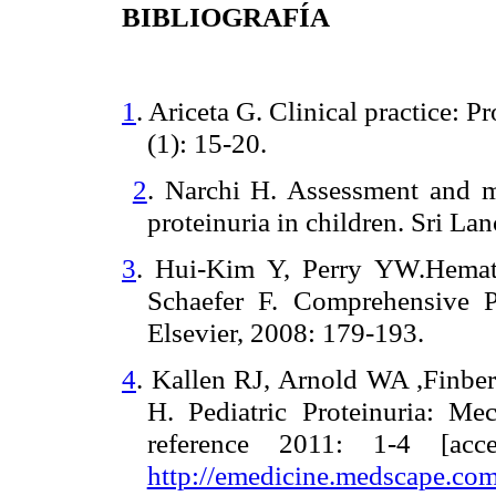
BIBLIOGRAFÍA
1
. Ariceta G. Clinical practice: P
(1): 15-20.
2
. Narchi H. Assessment and 
proteinuria in children. Sri La
3
. Hui-Kim Y, Perry YW.Hematu
Schaefer F. Comprehensive Pe
Elsevier, 2008: 179-193.
4
. Kallen RJ, Arnold WA ,Finbe
H. Pediatric Proteinuria: Me
reference 2011: 1-4 [acc
http://emedicine.medscape.co