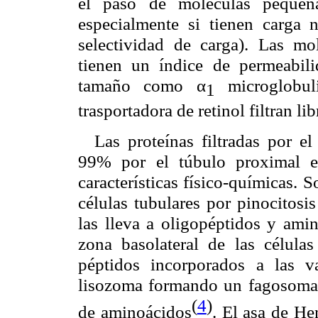
el paso de moléculas pequeñ
especialmente si tienen carga 
selectividad de carga). Las m
tienen un índice de permeabil
tamaño como α
microglobul
1
trasportadora de retinol filtran li
Las proteínas filtradas por e
99% por el túbulo proximal 
características físico-químicas. 
células tubulares por pinocitosi
las lleva a oligopéptidos y ami
zona basolateral de las células
péptidos incorporados a las v
lisozoma formando un fagosoma 
(
4
)
de aminoácidos
. El asa de He