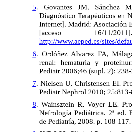
5
. Govantes JM, Sánchez Mor
Diagnóstico Terapéuticos en N
Internet]. Madrid: Asociación 
[acceso 16/11/20
http://www.aeped.es/sites/defa
6
. Ordóñez Alvarez FA, Málag
renal: hematuria y proteinur
Pediatr 2006;46 (supl. 2): 238
7
. Nielsen U, Christensen EI. Pr
Pediatr Nephrol 2010; 25:813-
8
. Wainsztein R, Voyer LE. Prot
Nefrología Pediátrica. 2ª ed.
de Pediatría, 2008. p. 108-117.