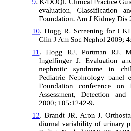
9
. K/DOQI. Clinical Practice Gui
evaluation, Classification a
Foundation. Am J Kidney Dis 2
10
. Hogg R. Screening for CKD 
Clin J Am Soc Nephol 2009; 4
11
. Hogg RJ, Portman RJ, M
Ingelfinger J. Evaluation a
nephrotic syndrome in chi
Pediatric Nephrology panel e
Foundation conference on P
Assessment, Detection and 
2000; 105:1242-9.
12
. Brandt JR, Aron J. Orthosta
diurnal variability of urinary 