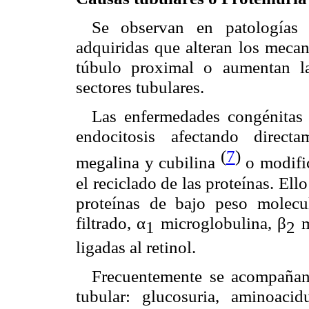
Se observan en patologías tú
adquiridas que alteran los mecan
túbulo proximal o aumentan la
sectores tubulares.
Las enfermedades congénitas
endocitosis afectando directa
(
7
)
megalina y cubilina
o modific
el reciclado de las proteínas. Ell
proteínas de bajo peso molecu
filtrado, α
microglobulina, β
m
1
2
ligadas al retinol.
Frecuentemente se acompañan
tubular: glucosuria, aminoacid