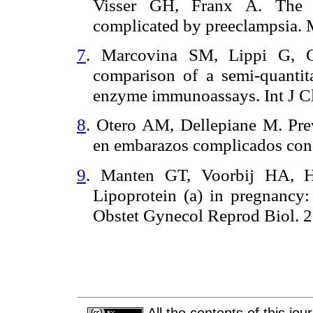
Visser GH, Franx A. The r
complicated by preeclampsia.
7
. Marcovina SM, Lippi G, G
comparison of a semi-quanti
enzyme immunoassays. Int J Cl
8
. Otero AM, Dellepiane M. Prev
en embarazos complicados con
9
. Manten GT, Voorbij HA, 
Lipoprotein (a) in pregnancy: 
Obstet Gynecol Reprod Biol. 2
All the contents of this jo