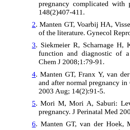
pregnancy complicated with p
148(2)407-411.
2
. Manten GT, Voarbij HA, Visse
of the literature. Gynecol Rep
3
. Siekmeier R, Scharnage H, K
function and diagnostic of a
Chem J 2008;1:79-91.
4
. Manten GT, Franx Y, van de
and after normal pregnancy in
2003 Aug; 14(2):91-5.
5
. Mori M, Mori A, Saburi: Le
pregnancy. J Perinatal Med 20
6
. Manten GT, van der Hoek,