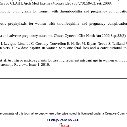
Grupo CLAHT. Arch Med Interna (Montevideo);30(2/3):59-63, set. 2008.
ombotic prophylaxis for women with thrombophilia and pregnancy complicat
botic prophylaxis for women with thrombophilia and pregnancy complicatio
ia and adverse pregnancy outcome. Obstet Gynecol Clin North Am 2006 Sep;33(3)
ré I, Lavigne-Lissalde G, Cochery-Nouvellon E, Hoffet M, Ripart-Neveu S, Taillan
n versus low-dose aspirin in women with one fetal loss and a constitutional t
9.
et al. Aspirin or anticoagulants for treating recurrent miscarriage in women witho
stematic Reviews, Issue 1, 2010.
the contents of this journal, except where otherwise noted, is licensed under a
Creative Common
El Viejo Pancho 2410