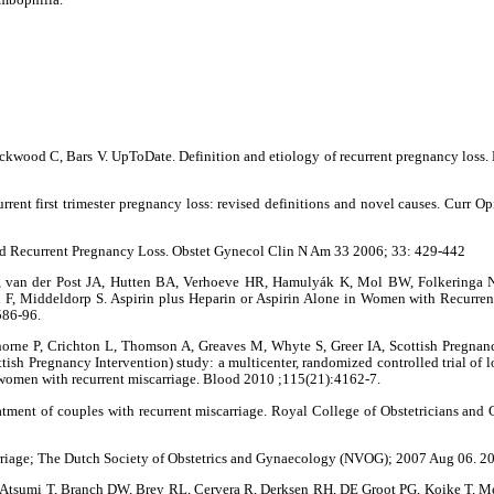
ckwood C, Bars V. UpToDate. Definition and etiology of recurrent pregnancy loss. L
rrent first trimester pregnancy loss: revised definitions and novel causes. Curr 
nd Recurrent Pregnancy Loss. Obstet Gynecol Clin N Am 33 2006; 33: 429-442
, van der Post JA, Hutten BA, Verhoeve HR, Hamulyák K, Mol BW, Folkeringa N
 F, Middeldorp S. Aspirin plus Heparin or Aspirin Alone in Women with Recurre
586-96.
horne P, Crichton L, Thomson A, Greaves M, Whyte S, Greer IA, Scottish Pregnan
ttish Pregnancy Intervention) study: a multicenter, randomized controlled trial of
 women with recurrent miscarriage. Blood 2010 ;115(21):4162-7.
eatment of couples with recurrent miscarriage. Royal College of Obstetricians and
arriage; The Dutch Society of Obstetrics and Gynaecology (NVOG); 2007 Aug 06. 20
 Atsumi T, Branch DW, Brey RL, Cervera R, Derksen RH, DE Groot PG, Koike T, Me