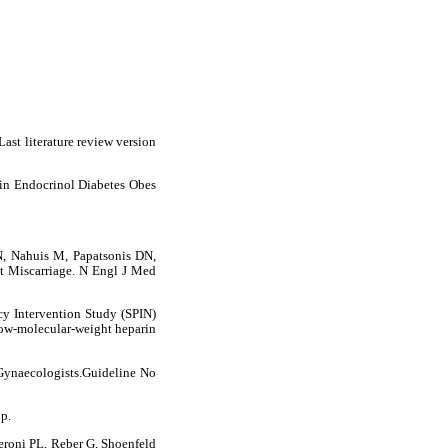
ast literature review version
Opin Endocrinol Diabetes Obes
, Nahuis M, Papatsonis DN,
nt Miscarriage. N Engl J Med
cy Intervention Study (SPIN)
 low-molecular-weight heparin
 Gynaecologists.Guideline No
p.
roni PL, Reber G, Shoenfeld