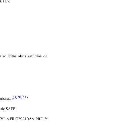
 ETEV.
solicitar otros estudios de
(
3
,
20
,
21
)
embarazo
a de SAFE.
a FVL o FII G20210A y PRE. Y