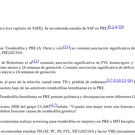
(
1
,
2
,
4
-
10
)
o (ver capítulo de SAFE).
Se recomienda estudio de SAF en PRE
.
(
11
)
re Trombofilia y PRE (A. Otero y cols
) se constató asociación significativa d
, FIIG20210A.
(
12
)
 de Robertson et al
constató asociación significativa de FVL homocigoto y
como menor a 24 semanas de gestación. Constató asociación significativa de défici
o mayor a 24 semanas de gestación.
(
3
,
7
,
9
,
10
,
13
-
16
)
cto al peso de la relación causal entre TH y pérdida de embarazo
bsoluto bajo de las anteriores trombofilias hereditarias en la PRE.
Trombofilia hereditaria en PRE persiste polémica y discrepancias entre diferentes 
(
17
)
ricano 2008 del grupo CLAHT
señala: “Cuando una mujer tiene una historia 
a deben buscarse causas de trombofilia genética”.
ecomiendan realizar
screening
para trombofilia en mujeres con PRE o MFI Inexplic
recomiendan estudiar TH (AT, PC, PS, FVL, FII G20210A y factor VIII) únicamente