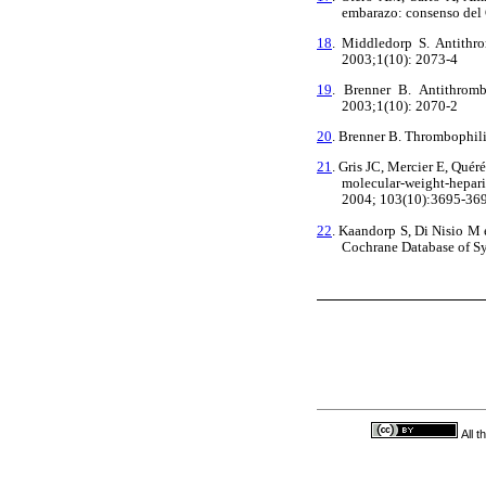
embarazo: consenso del 
18
. Middledorp S. Antithr
2003;1(10): 2073-4
19
. Brenner B. Antithrom
2003;1(10): 2070-2
20
. Brenner B. Thrombophil
21
. Gris JC, Mercier E, Qué
molecular-weight-hepari
2004; 103(10):3695-369
22
. Kaandorp S, Di Nisio M 
Cochrane Database of Sy
All 