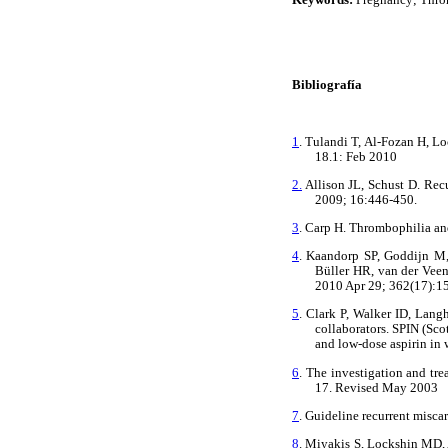
Bibliografía
1
. Tulandi T, Al-Fozan H, Lo
18.1: Feb 2010
2.
Allison JL, Schust D. Recu
2009; 16:446-450.
3
. Carp H. Thrombophilia a
4
. Kaandorp SP, Goddijn M
Büller HR, van der Veen
2010 Apr 29; 362(17):1
5
. Clark P, Walker ID, Lang
collaborators. SPIN (Sco
and low-dose aspirin in
6
. The investigation and tr
17. Revised May 2003
7
. Guideline recurrent misc
8
. Miyakis S, Lockshin MD,