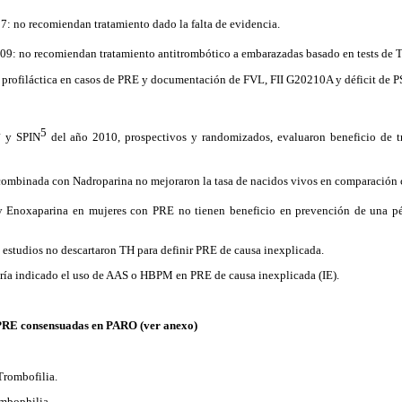
7: no recomiendan tratamiento dado la falta de evidencia.
09: no recomiendan tratamiento antitrombótico a embarazadas basado en tests de 
ofiláctica en casos de PRE y documentación de FVL, FII G20210A y déficit de PS
4
5
y SPIN
del año 2010, prospectivos y randomizados, evaluaron beneficio de 
 combinada con Nadroparina no mejoraron la tasa de nacidos vivos en comparación 
y Enoxaparina en mujeres con PRE no tienen beneficio en prevención de una p
2 estudios no descartaron TH para definir PRE de causa inexplicada.
ía indicado el uso de AAS o HBPM en PRE de causa inexplicada (IE).
RE consensuadas en PARO (ver anexo)
rombofilia.
mbophilia.