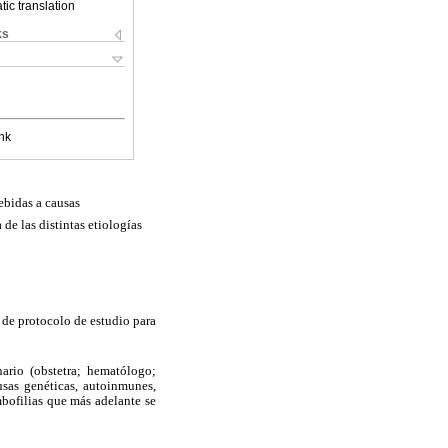
ic translation
ks
nk
ebidas a causas
 de las distintas etiologías
 de protocolo de estudio para
nario (obstetra; hematólogo;
usas genéticas, autoinmunes,
mbofilias que más adelante se