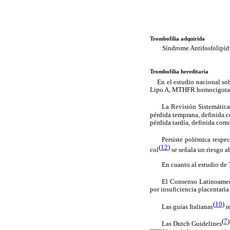
Trombofilia adquirida
Síndrome Antifosfolipídic
Trombofilia hereditaria
En el estudio nacional sob
Lipo A, MTHFR homocigota
La Revisión Sistemática
pérdida temprana, definida 
pérdida tardía, definida com
Persiste polémica respe
(
12
)
col
se señala un riesgo a
En cuanto al estudio de 
El Consenso Latinoame
por insuficiencia placentari
(
10
)
Las guías Italianas
r
(
7
)
Las Dutch Guidelines