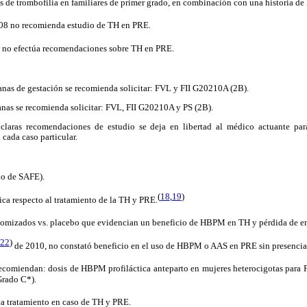
 de trombofilia en familiares de primer grado, en combinación con una historia de
08 no recomienda estudio de TH en PRE.
)
no efectúa recomendaciones sobre TH en PRE.
de gestación se recomienda solicitar: FVL y FII G20210A (2B).
as se recomienda solicitar: FVL, FII G20210A y PS (2B).
claras recomendaciones de estudio se deja en libertad al médico actuante para 
 cada caso particular.
 de SAFE).
(
18
,
19
)
ca respecto al tratamiento de la TH y PRE.
domizados vs. placebo que evidencian un beneficio de HBPM en TH y pérdida de 
22
)
de 2010, no constató beneficio en el uso de HBPM o AAS en PRE sin presenci
ecomiendan: dosis de HBPM profiláctica anteparto en mujeres heterocigotas par
Grado C*).
a tratamiento en caso de TH y PRE.