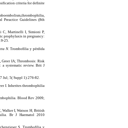
fication criteria for definite
omboembolism,thrombophilia,
l Preactice Guidelines (8th
C, Martinelli I, Simioni P,
ic prophylaxis in pregnancy:
19-25.
otta N.
Trombofilia y pérdida
, Greer IA; Thrombosis: Risk
a systematic review. Brit J
 Jul; 5( Suppl 1):276-82.
r I. Inherites thrombophilia
ombophilia. Blood Rev 2009;
, Walker I, Watson H; British
philia. Br J Haematol 2010
hengieser S. Trombofilia y