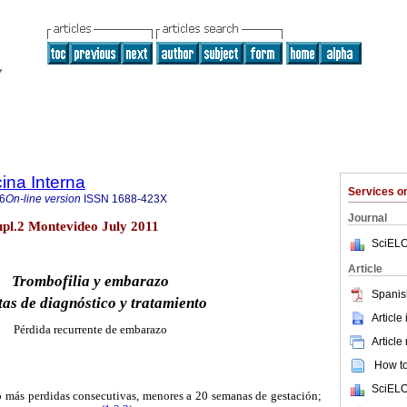
ina Interna
Services 
6
On-line version
ISSN
1688-423X
Journal
upl.2 Montevideo July 2011
SciELO
Article
Trombofilia y embarazo
Spanis
as de diagnóstico y tratamiento
Article
Pérdida recurrente de embarazo
Article
How to 
SciELO
 más perdidas consecutivas, menores a 20 semanas de gestación;