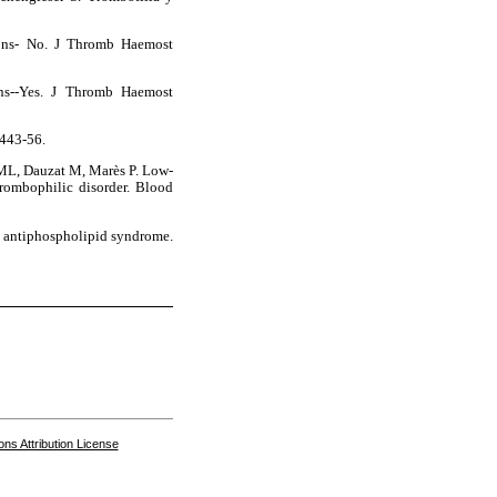
ions- No. J Thromb Haemost
ns--Yes. J Thromb Haemost
:443-56.
d ML, Dauzat M, Marès P. Low-
hrombophilic disorder. Blood
ut antiphospholipid syndrome.
s Attribution License