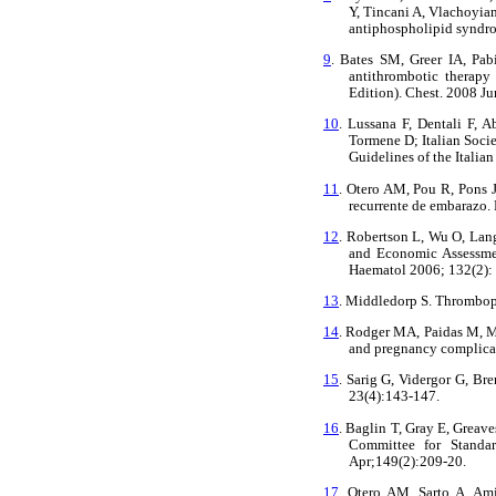
Y, Tincani A, Vlachoyian
antiphospholipid syndr
9
. Bates SM, Greer IA, Pab
antithrombotic therapy
Edition). Chest. 2008 J
10
. Lussana F, Dentali F, 
Tormene D; Italian Soci
Guidelines of the Itali
11
. Otero AM, Pou R, Pons 
recurrente de embarazo
12
. Robertson L, Wu O, Lan
and Economic Assessmen
Haematol 2006; 132(2):
13
. Middledorp S. Thromboph
14
. Rodger MA, Paidas M, Mc
and pregnancy complicat
15
. Sarig G, Vidergor G, B
23(4):143-147.
16
. Baglin T, Gray E, Greav
Committee for Standar
Apr;149(2):209-20.
17
. Otero AM, Sarto A, Am