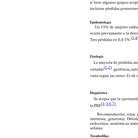
si bien algunos grupos acep
incluirse pérdidas posterior
Epidemiología
Un 15% de mujeres embaraz
ocurre previamente a la dete
(
1
,
4
Tres pérdidas en 0,4-1%
Etiología
La mayoría de pérdidas aisl
(
1
,
2
)
variadas
:
genéticas
,
aut
varía según las series.
Es de 
Diagnóstico
Se acepta que la oportunidad
(
1
-
3
,
6
,
7
)
la PRE
.
Recomendación
:
estas 
internista, genetista). Deb
endocrinas, anatómicas mater
señalan.
Trombofilias