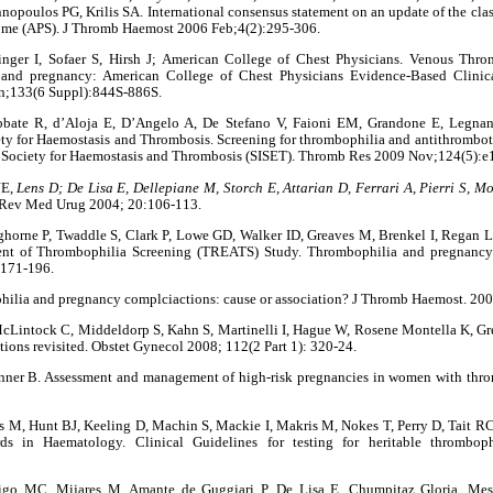
nopoulos PG, Krilis SA. International consensus statement on an update of the classi
ome (APS). J Thromb Haemost 2006 Feb;4(2):295-306.
inger I, Sofaer S, Hirsh J; American College of Chest Physicians. Venous Thr
 and pregnancy: American College of Chest Physicians Evidence-Based Clinica
un;133(6 Suppl):844S-886S.
Abbate R, d’Aloja E, D’Angelo A, De Stefano V, Faioni EM, Grandone E, Legnani 
ety for Haemostasis and Thrombosis. Screening for thrombophilia and antithrombot
an Society for Haemostasis and Thrombosis (SISET). Thromb Res 2009 Nov;124(5):e
JE,
Lens D; De Lisa E, Dellepiane M, Storch E, Attarian D, Ferrari A, Pierri S, M
. Rev Med Urug 2004; 20:106-113.
ghorne P, Twaddle S, Clark P, Lowe GD, Walker ID, Greaves M, Brenkel I, Regan L
t of Thrombophilia Screening (TREATS) Study. Thrombophilia and pregnancy: 
 171-196.
ilia and pregnancy complciactions: cause or association? J Thromb Haemost. 2007
Lintock C, Middeldorp S, Kahn S, Martinelli I, Hague W, Rosene Montella K, Gree
ions revisited. Obstet Gynecol 2008; 112(2 Part 1): 320-24.
renner B. Assessment and management of high-risk pregnancies in women with thr
es M, Hunt BJ, Keeling D, Machin S, Mackie I, Makris M, Nokes T, Perry D, Tait RC
ds in Haematology. Clinical Guidelines for testing for heritable thrombo
igo MC, Mijares M, Amante de Guggiari P, De Lisa E, Chumpitaz Gloria, Mesc