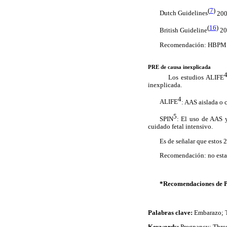
(
7
)
Dutch Guidelines
200
(
16
)
British Guideline
20
Recomendación: HBPM pr
PRE de causa inexplicada
Los estudios ALIFE
inexplicada.
4
ALIFE
: AAS aislada o
5
SPIN
: El uso de AAS 
cuidado fetal intensivo.
Es de señalar que estos 
Recomendación: no estar
*Recomendaciones de P
Palabras clave:
Embarazo; T
Keywords:
Pregnancy; Thro