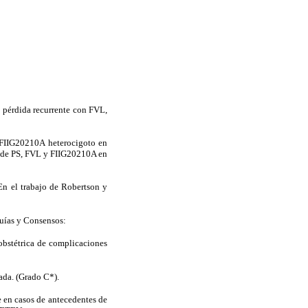
e pérdida recurrente con FVL,
 FIIG20210A heterocigoto en
t de PS, FVL y FIIG20210A en
En el trabajo de Robertson y
Guías y Consensos:
obstétrica de complicaciones
ada. (Grado C*).
 en casos de antecedentes de