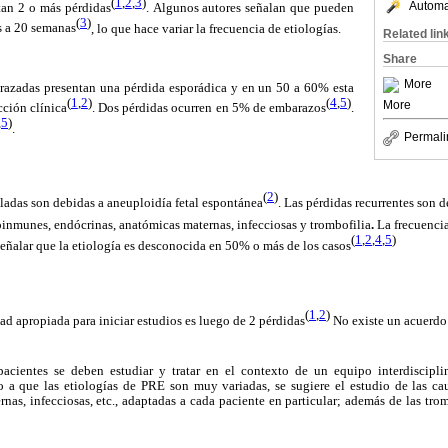
(
1
,
2
,
3
)
Automat
tan 2 o más pérdidas
.
Algunos autores señalan que pueden
(
3
)
es a 20 semanas
, lo que hace variar la frecuencia de etiologías.
Related lin
Share
More
adas presentan una pérdida esporádica y en un 50 a 60% esta
(
1
,
2
)
(
4
,
5
)
More
cción clínica
. Dos pérdidas ocurren en 5% de embarazos
.
,
5
)
.
Permali
(
2
)
adas son debidas a aneuploidía fetal espontánea
.
Las pérdidas recurrentes son d
oinmunes, endócrinas, anatómicas maternas, infecciosas y trombofilia
.
La frecuencia
(
1
,
2
,
4
,
5
)
señalar que la etiología es desconocida en 50% o más de los casos
(
1
,
2
)
 apropiada para iniciar estudios es luego de 2 pérdidas
No existe un acuerdo
pacientes se deben estudiar y tratar en el contexto de un equipo interdiscipli
ido a que las etiologías de PRE son muy variadas, se sugiere el estudio de las ca
nas, infecciosas, etc., adaptadas a cada paciente en particular; además de las tro