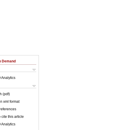
on Demand
 Analytics
h (pdf)
 in xml format
 references
cite this article
 Analytics