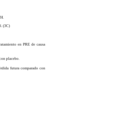
TH.
. (3C)
tratamiento en PRE de causa
con placebo.
érdida futura comparado con