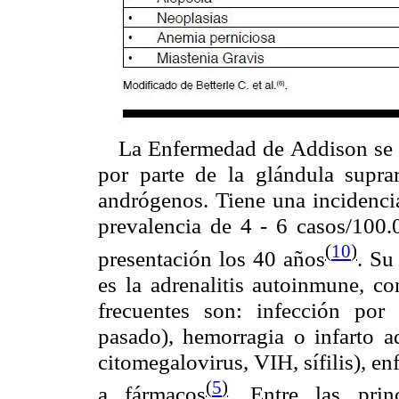
La Enfermedad de Addison se c
por parte de la glándula suprar
andrógenos. Tiene una incidenci
prevalencia de 4 - 6 casos/100.
(
10
)
presentación los 40 años
. Su
es la adrenalitis autoinmune, 
frecuentes son: infección por 
pasado), hemorragia o infarto ad
citomegalovirus, VIH, sífilis), e
(
5
)
a fármacos
. Entre las prin