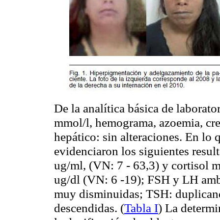
De la analítica básica de laborato
mmol/l, hemograma, azoemia, cre
hepático: sin alteraciones. En lo 
evidenciaron los siguientes resu
ug/ml, (VN: 7 - 63,3) y cortisol 
ug/dl (VN: 6 -19); FSH y LH amba
muy disminuidas; TSH: duplicand
descendidas. (
Tabla I
) La determi