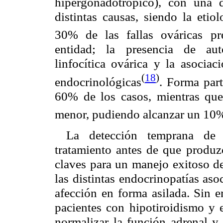
hipergonadotrópico), con una d
distintas causas, siendo la eti
30% de las fallas ováricas pr
entidad; la presencia de auto
linfocítica ovárica y la asocia
(
18
)
endocrinológicas
. Forma par
60% de los casos, mientras que
menor, pudiendo alcanzar un 10
La detección temprana de 
tratamiento antes de que produz
claves para un manejo exitoso de
las distintas endocrinopatías aso
afección en forma asilada. Sin e
pacientes con hipotiroidismo y
normalizar la función adrenal y 