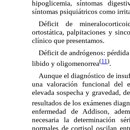
hipoglicemia, síntomas digest
síntomas psiquiátricos como irrit
Déficit de mineralocorticoi
ortostática, palpitaciones y sin
clínico que presentamos.
Déficit de andrógenos: pérdida 
(
11
)
libido y oligomenorrea
.
Aunque el diagnóstico de insuf
una valoración funcional del e
elevada sospecha y gravedad, deb
resultados de los exámenes diagn
enfermedad de Addison, ademá
necesaria la determinación s
normales de cortisol oscilan en