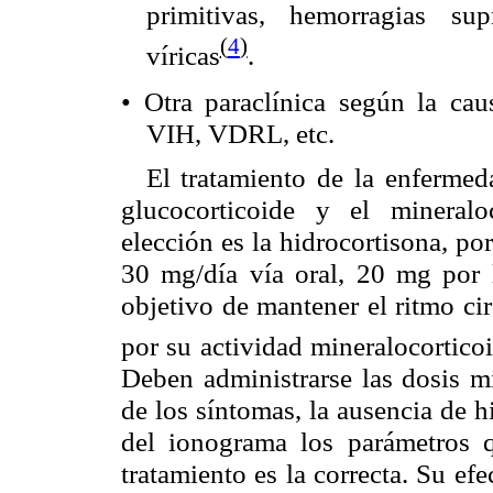
primitivas, hemorragias su
(
4
)
víricas
.
Otra paraclínica según la caus
•
VIH, VDRL, etc.
El tratamiento de la enfermed
glucocorticoide y el mineraloc
elección es la hidrocortisona, po
30 mg/día vía oral, 20 mg por 
objetivo de mantener el ritmo cir
por su actividad mineralocortico
Deben administrarse las dosis mí
de los síntomas, la ausencia de h
del ionograma los parámetros q
tratamiento es la correcta. Su ef