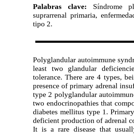
Palabras clave:
Síndrome plu
suprarrenal primaria, enfermeda
tipo 2.
Summary: Arch Med Interna 2
Polyglandular autoimmune syndro
least two glandular deficienc
tolerance. There are 4 types, be
presence of primary adrenal insuf
type 2 polyglandular autoimmune
two endocrinopathies that compo
diabetes mellitus type 1. Primary
deficient production of adrenal c
It is a rare disease that usu