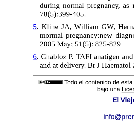
during normal pregnancy, a
78(5):399-405.
5
. Kline JA, William GW, Herna
mormal pregnancy:new diagno
2005 May; 51(5): 825-829
6
. Chabloz P. TAFI anatigen and
and at delivery. Br J Haematol
Todo el contenido de esta 
bajo una
Lice
El Vie
info@pre