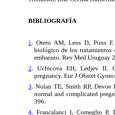
BIBLIOGRAFÍA
1
. Otero AM, Lens D, Pons E 
biológico de los tratamientos
embarazo. Rev Med Uruguay 2
2
. Uchicova EH, Ledjev II. 
pregnancy. Eur J Obstet Gynec
3
. Nolan TE, Smith RP, Devoe 
normal and complicated pregn
396.
4
. Francalanci I, Comeglio P, 