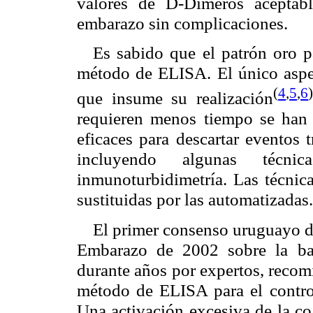
valores de D-Dímeros aceptab
embarazo sin complicaciones.
Es sabido que el patrón oro p
método de ELISA. El único aspec
(
4
,
5
,
6
que insume su realización
requieren menos tiempo se han 
eficaces para descartar eventos
incluyendo algunas técni
inmunoturbidimetría. Las técnica
sustituidas por las automatizadas.
El primer consenso uruguayo d
Embarazo de 2002 sobre la bas
durante años por expertos, recom
método de ELISA para el control
Una activación excesiva de la co