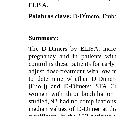
ELISA.
Palabras clave:
D-Dímero, Embar
Summary:
The D-Dimers by ELISA, increa
pregnancy and in patients with
control is these patients for earl
adjust dose treatment with low m
to determine whether D-Dimer
[Enol]) and D-Dimers: STA Co
women with thrombophilia or s
studied, 93 had no complications 
median values of D-Dimer at the
significant. In the 133 patient