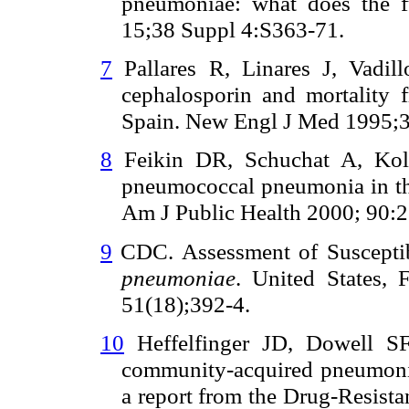
pneumoniae: what does the 
15;38 Suppl 4:S363-71.
7
Pallares R, Linares J, Vadill
cephalosporin and mortality 
Spain. New Engl J Med 1995;
8
Feikin DR, Schuchat A, Kolc
pneumococcal pneumonia in the
Am J Public Health 2000; 90:
9
CDC. Assessment of Susceptibi
pneumoniae
. United States, 
51(18);392-4.
10
Heffelfinger JD, Dowell SF
community-acquired pneumonia
a report from the Drug-Resist