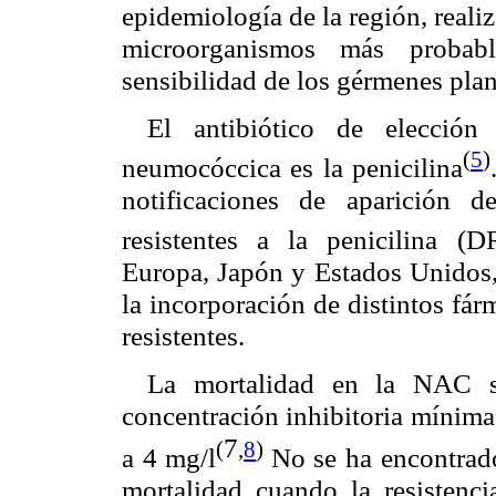
epidemiología de la región, reali
microorganismos más probab
sensibilidad de los gérmenes pla
El antibiótico de elección
(
5
)
neumocóccica es la penicilina
notificaciones de aparición
resistentes a la penicilina (D
Europa, Japón y Estados Unidos,
la incorporación de distintos fár
resistentes.
La mortalidad en la NAC s
concentración inhibitoria mínima
7
(
,
8
)
a 4 mg/l
No se ha encontrado 
mortalidad cuando la resistenc