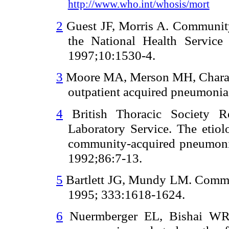
http://www.who.int/whosis/mort
2
Guest JF, Morris A. Community
the National Health Servic
1997;10:1530-4.
3
Moore MA, Merson MH, Charache 
outpatient acquired pneumonia
4
British Thoracic Society R
Laboratory Service. The etio
community-acquired pneumonia
1992;86:7-13.
5
Bartlett JG, Mundy LM. Commu
1995; 333:1618-1624.
6
Nuermberger EL, Bishai WR. A