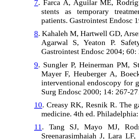
7
. Farca A, Aguilar ME, Rodrig
stents as temporary treatme
patients. Gastrointest Endosc 
8
. Kahaleh M, Hartwell GD, Arse
Agarwal S, Yeaton P. Safet
Gastrointest Endosc 2004; 60:
9
. Sungler P, Heinerman PM, S
Mayer F, Heuberger A, Boeck
interventional endoscopy for 
Surg Endosc 2000; 14: 267-27
10
. Creasy RK, Resnik R. The gal
medicine. 4th ed. Philadelphia
11
. Tang SJ, Mayo MJ, Rodrí
Sreenarasimhaiah J, Lara LF,