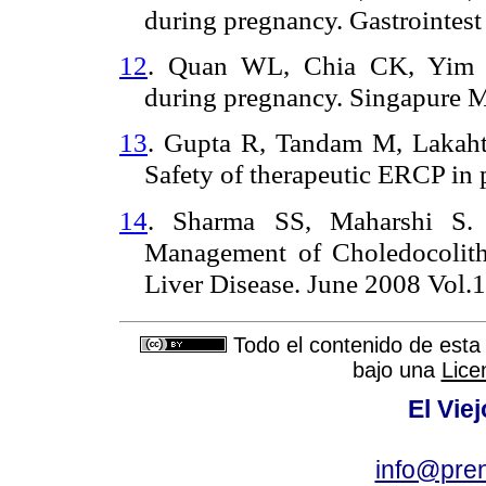
during pregnancy. Gastrointes
12
. Quan WL, Chia CK, Yim H
during pregnancy. Singapure 
13
. Gupta R, Tandam M, Lakah
Safety of therapeutic ERCP in 
14
. Sharma SS, Maharshi S.
Management of Choledocolithi
Liver Disease. June 2008 Vol.
Todo el contenido de esta 
bajo una
Lice
El Vie
info@pre