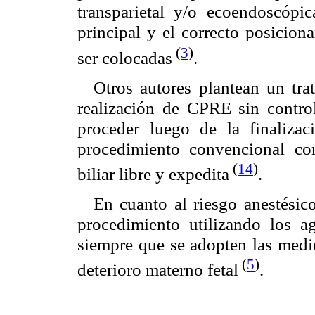
transparietal y/o ecoendoscópic
principal y el correcto posicion
(
3
)
ser colocadas
.
Otros autores plantean un tra
realización de CPRE sin contro
proceder luego de la finaliza
procedimiento convencional con
(
14
)
biliar libre y expedita
.
En cuanto al riesgo anestésic
procedimiento utilizando los a
siempre que se adopten las medid
(
5
)
deterioro materno fetal
.