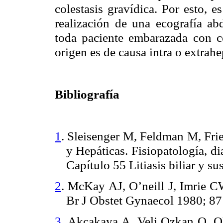
colestasis gravídica. Por esto, e
realización de una ecografía ab
toda paciente embarazada con col
origen es de causa intra o extrahe
Bibliografía
1
. Sleisenger M, Feldman M, Fri
y Hepáticas. Fisiopatología, di
Capítulo 55 Litiasis biliar y 
2
. McKay AJ, O’neill J, Imrie CW
Br J Obstet Gynaecol 1980; 87
3
. Akcakaya A, Veli Ozkan O, 