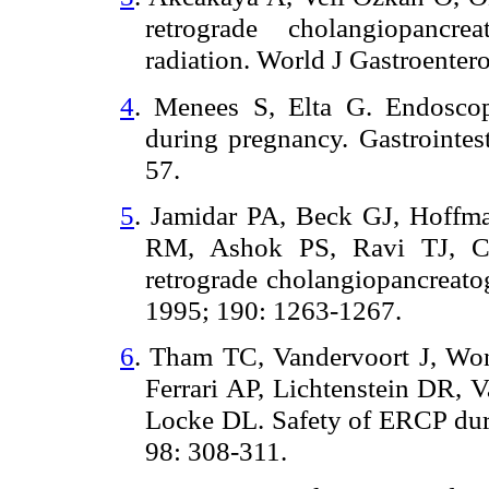
retrograde cholangiopancr
radiation. World J Gastroenter
4
. Menees S, Elta G. Endoscop
during pregnancy. Gastrointe
57.
5
. Jamidar PA, Beck GJ, Hoff
RM, Ashok PS, Ravi TJ, Cu
retrograde cholangiopancreato
1995; 190: 1263-1267.
6
. Tham TC, Vandervoort J, Wo
Ferrari AP, Lichtenstein DR, 
Locke DL. Safety of ERCP dur
98: 308-311.