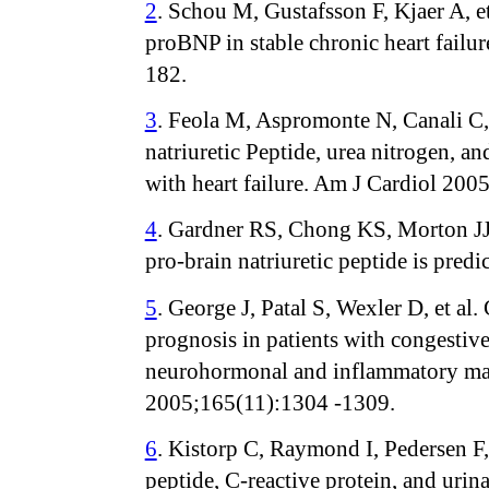
2
. Schou M, Gustafsson F, Kjaer A, et
proBNP in stable chronic heart failur
182.
3
. Feola M, Aspromonte N, Canali C, 
natriuretic Peptide, urea nitrogen, an
with heart failure. Am J Cardiol 200
4
. Gardner RS, Chong KS, Morton J
pro-brain natriuretic peptide is predic
5
. George J, Patal S, Wexler D, et al.
prognosis in patients with congestive
neurohormonal and inflammatory mar
2005;165(11):1304 -1309.
6
. Kistorp C, Raymond I, Pedersen F, 
peptide, C-reactive protein, and urin