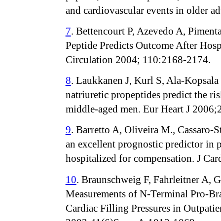
and cardiovascular events in older
7
. Bettencourt P, Azevedo A, Pimenta 
Peptide Predicts Outcome After Hospi
Circulation 2004; 110:2168-2174.
8
. Laukkanen J, Kurl S, Ala-Kopsala 
natriuretic propeptides predict the ri
middle-aged men. Eur Heart J 2006;
9
. Barretto A, Oliveira M., Cassaro-
an excellent prognostic predictor in 
hospitalized for compensation. J Car
10
. Braunschweig F, Fahrleitner A, G
Measurements of N-Terminal Pro-Bra
Cardiac Filling Pressures in Outpati