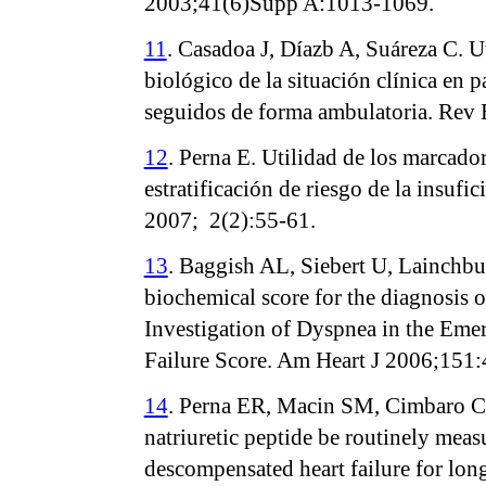
2003;41(6)Supp A:1013-1069.
11
. Casadoa J, Díazb A, Suáreza C.
biológico de la situación clínica en p
seguidos de forma ambulatoria. Rev
12
. Perna E. Utilidad de los marcado
estratificación de riesgo de la insufic
2007; 2(2):55-61.
13
. Baggish AL, Siebert U, Lainchbury
biochemical score for the diagnosis o
Investigation of Dyspnea in the Em
Failure Score. Am Heart J 2006;151:
14
. Perna ER, Macin SM, Cimbaro Can
natriuretic peptide be routinely meas
descompensated heart failure for long