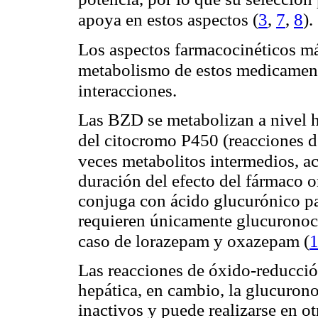
(
3
,
7
,
8
)
apoya en estos aspectos
.
Los aspectos farmacocinéticos má
metabolismo de estos medicamento
interacciones.
Las BZD se metabolizan a nivel h
del citocromo P450 (reacciones 
veces metabolitos intermedios,
ac
duración del efecto del fármaco o
conjuga con ácido glucurónico par
requieren únicamente glucuronoco
(
caso de lorazepam y oxazepam
Las reacciones de óxido-reducción
hepática, en cambio, la glucuro
inactivos y puede realizarse en o