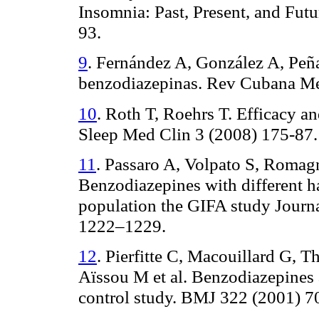
Insomnia: Past, Present, and Fu
93.
9
. Fernández A, González A, Peña 
benzodiazepinas. Rev Cubana Me
10
. Roth T, Roehrs T. Efficacy a
Sleep Med Clin 3 (2008) 175-87.
11
. Passaro A, Volpato S, Romagn
Benzodiazepines with different hal
population the GIFA study Journ
1222–1229.
12
. Pierfitte C, Macouillard G, 
Aïssou M et al. Benzodiazepines a
control study. BMJ 322 (2001) 7