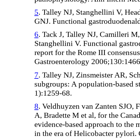
5
. Talley NJ, Stanghellini V, H
GNJ. Functional gastroduodenald
6
. Tack J, Talley NJ, Camilleri 
Stanghellini V. Functional gastr
report for the Rome III consensus 
Gastroenterology 2006;130:1466
7
. Talley NJ, Zinsmeister AR, Sc
subgroups: A population-based s
1):1259-68.
8
. Veldhuyzen van Zanten SJO, 
A, Bradette M et al, for the Ca
evidence-based approach to the 
in the era of Helicobacter pylori