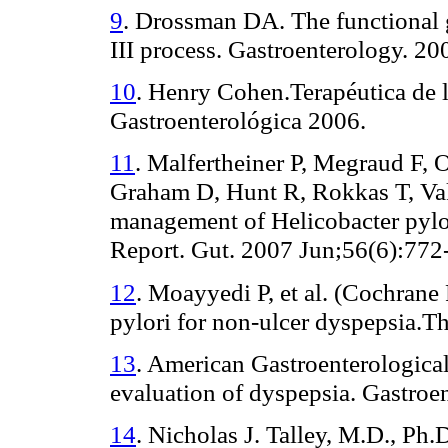
9
. Drossman DA. The functional g
III process. Gastroenterology. 2
10
. Henry Cohen.Terapéutica de 
Gastroenterológica 2006.
11
. Malfertheiner P, Megraud F, 
Graham D, Hunt R, Rokkas T, Vaki
management of Helicobacter pylor
Report. Gut. 2007 Jun;56(6):772
12
. Moayyedi P, et al. (Cochrane
pylori for non-ulcer dyspepsia.
13
. American Gastroenterological
evaluation of dyspepsia. Gastroe
14
. Nicholas J. Talley, M.D., Ph.