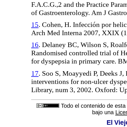
F.A.C.G.,2 and the Practice Para
of Gastroenterology. Am J Gastr
15
. Cohen, H. Infección por helic
Arch Med Interna 2007, XXIX (1
16
. Delaney BC, Wilson S, Roalf
Randomised controlled trial of H
for dyspepsia in primary care. B
17
. Soo S, Moayyedi P, Deeks J, 
interventions for non-ulcer dys
Library, num 3, 2002. Oxford: U
Todo el contenido de esta 
bajo una
Lice
El Vie