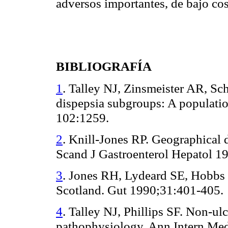
adversos importantes, de bajo cos
BIBLIOGRAFÍA
1
. Talley NJ, Zinsmeister AR, Sc
dispepsia subgroups: A populatio
102:1259.
2
. Knill-Jones RP. Geographical d
Scand J Gastroenterol Hepatol 19
3
. Jones RH, Lydeard SE, Hobbs 
Scotland. Gut 1990;31:401-405.
4
. Talley NJ, Phillips SF. Non-ul
pathophysiology. Ann Intern Me