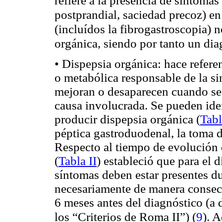
postprandial, saciedad precoz) en
(incluídos la fibrogastroscopia) 
orgánica, siendo por tanto un dia
• Dispepsia orgánica: hace refere
o metabólica responsable de la si
mejoran o desaparecen cuando se r
causa involucrada. Se pueden iden
producir dispepsia orgánica (
Tabl
péptica gastroduodenal, la toma
Respecto al tiempo de evolución 
(
Tabla II
) estableció que para el 
síntomas deben estar presentes d
necesariamente de manera conse
6 meses antes del diagnóstico (a 
(
9
)
los “Criterios de Roma II”)
. A