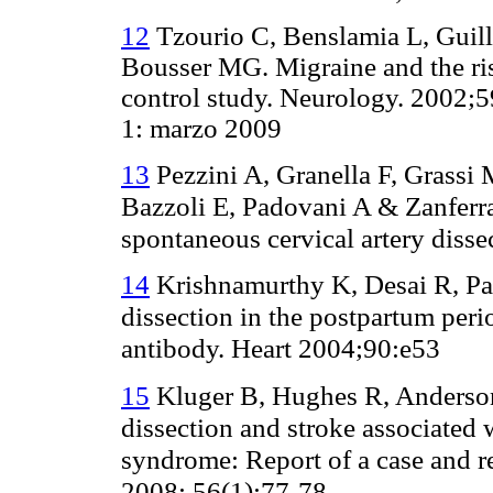
12
Tzourio C, Benslamia L, Guill
Bousser MG. Migraine and the risk
control study. Neurology. 2002;
1: marzo 2009
13
Pezzini A, Granella F, Grassi 
Bazzoli E, Padovani A & Zanferrar
spontaneous cervical artery diss
14
Krishnamurthy K, Desai R, Pat
dissection in the postpartum peri
antibody. Heart 2004;90:e53
15
Kluger B, Hughes R, Anderson 
dissection and stroke associated
syndrome: Report of a case and re
2008; 56(1):77-78