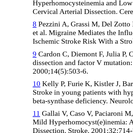
Hyperhomocysteinemia and Low Fo
Cervical Arterial Dissection. Ce
8
Pezzini A, Grassi M, Del Zotto 
et al. Migraine Mediates the I
Ischemic Stroke Risk With a Stro
9
Cardon C, Diemont F, Julia P, C
dissection and factor V mutation
2000;14(5):503-6.
10
Kelly P, Furie K, Kistler J, B
Stroke in young patients with h
beta-synthase deficiency. Neuro
11
Gallai V, Caso V, Paciaroni M, 
Mild Hyperhomocyst(e)inemia: A 
Dissection. Stroke. 2001;32:714