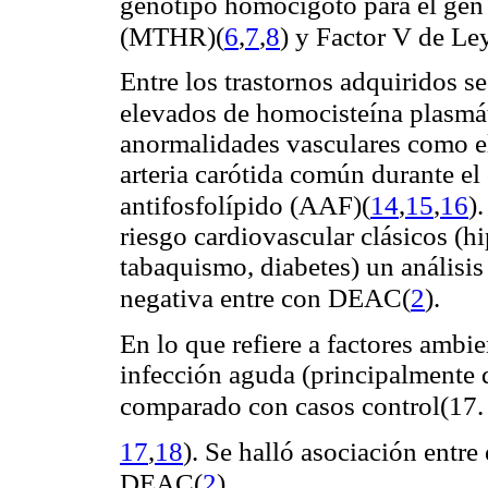
genotipo homocigoto para el gen 
(
6
,
7
,
8
)
(MTHR)
y Factor V de Le
Entre los trastornos adquiridos s
elevados de homocisteína plasmá
anormalidades vasculares como e
arteria carótida común durante el
(
14
,
15
,
16
)
antifosfolípido (AAF)
.
riesgo cardiovascular clásicos (hi
tabaquismo, diabetes) un análisis
(
2
)
negativa entre con DEAC
.
En lo que refiere a factores ambie
infección aguda (principalmente 
(17.
comparado con casos control
17
,
18
)
. Se halló asociación entr
(
2
)
DEAC
.