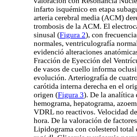
valoración con Resonancia Nucl
infarto isquémico en etapa subagu
arteria cerebral media (ACM) der
trombosis de la ACM. El electro
sinusal (
Figura 2
), con frecuenci
normales, ventriculografía norma
evidenció alteraciones anatómicas
Fracción de Eyección del Ventríc
de vasos de cuello informa oclusi
evolución. Arteriografía de cuatr
carótida interna derecha en el o
origen (
Figura 3
). De la analítica
hemograma, hepatograma, azoemi
VDRL no reactivos. Velocidad de
hora. De la valoración de factores
Lipidograma con colesterol tota