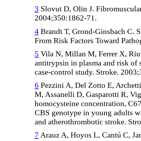
3
Slovut D, Olin J. Fibromuscula
2004;350:1862-71.
4
Brandt T, Grond-Ginsbach C. Sp
From Risk Factors Toward Pathog
5
Vila N, Millan M, Ferrer X, Riu
antitrypsin in plasma and risk of 
case-control study. Stroke. 2003
6
Pezzini A, Del Zotto E, Archetti
M, Assanelli D, Gasparotti R, V
homocysteine concentration, C
CBS genotype in young adults wit
and atherothrombotic stroke. St
7
Arauz A, Hoyos L, Cantú C, Jara