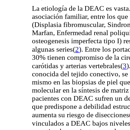
La etiología de la DEAC es vasta
asociación familiar, entre los qu
(Displasia fibromuscular, Sindr
Marfan, Enfermedad renal poliqu
osteogenesis imperfecta tipo I) r
(
2
)
algunas series
. Entre los porta
30% tienen compromiso de la cir
(
3
)
carótidas y arterias vertebrales
conocida del tejido conectivo, s
mismo en las biopsias de piel qu
molecular en la síntesis de matriz
pacientes con DEAC sufren un des
que predispone a debilidad estruct
aumenta su riesgo de disecciones
vinculados a DEAC bajos niveles 