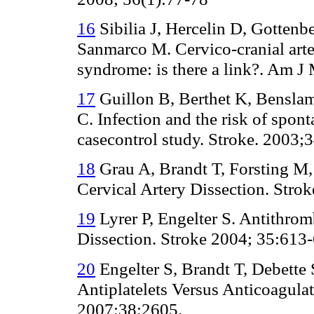
16
Sibilia J, Hercelin D, Gottenb
Sanmarco M. Cervico-cranial arte
syndrome: is there a link?. Am J
17
Guillon B, Berthet K, Bensla
C. Infection and the risk of spont
casecontrol study. Stroke. 2003;
18
Grau A, Brandt T, Forsting M,
Cervical Artery Dissection. Stro
19
Lyrer P, Engelter S. Antithrom
Dissection. Stroke 2004; 35:613
20
Engelter S, Brandt T, Debette S
Antiplatelets Versus Anticoagulat
2007;38:2605.