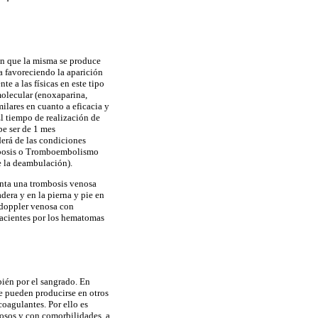
on que la misma se produce
ca favoreciendo la aparición
e a las físicas en este tipo
molecular (enoxaparina,
ilares en cuanto a eficacia y
l tiempo de realización de
be ser de 1 mes
derá de las condiciones
ombosis o Tromboembolismo
de la deambulación).
senta una trombosis venosa
era y en la pierna y pie en
a doppler venosa con
pacientes por los hematomas
bién por el sangrado. En
ue pueden producirse en otros
oagulantes. Por ello es
osos y con comorbilidades, a