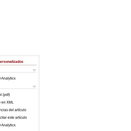
Personalizados
 Analytics
l (pdf)
lo en XML
cias del artículo
itar este artículo
 Analytics