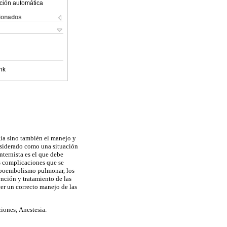
ción automática
cionados
nk
ugía sino también el manejo y
nsiderado como una situación
nternista es el que debe
es complicaciones que se
omboembolismo pulmonar, los
ención y tratamiento de las
cer un correcto manejo de las
ciones; Anestesia.