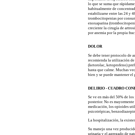
lo que se suma que rápidamen
habitualmente de concentrado
estabilizarse entre las 24 y
trombocitopenias por consumo
enoxaparina (trombocitopenia
creciente la cirugía de artro
por anemia por la propia frac
DOLOR
Se debe tener protocolo de an
recomienda la utilización de
(ketorolac, ketoprofeno) pre
hasta que calme. Muchas vece
bien y se puede mantener el 
DELIRIO - CUADRO CO
Se ve en más del 50% de los p
posterior. No es mayormente 
medicación, los opioides uti
psicotrópicas, benzodiazepin
La hospitalización, la exist
Su manejo una vez producido 
urinaria y el agregado de pat