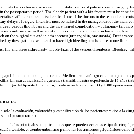
 not only the evaluation, assessment and stabilization of patients prior to surgery,
in the postoperative period. The elderly patient with a hip fracture must be conside
ialists will be required, it is the role of one of the doctors in the team, the interni
sary delays of surgery. Internists must be trained in the management of the main co
h as deep venous thrombosis and the most feared complication – pulmonary thrombo 
 acute confusion, as well as nutritional aspects. The internist also has to implemen
oth on the surgical site and in other sectors (urinary, skin, pneumonia). Furthermore
ired by these patients, who tend to have high bleeding levels, close to one liter.
sis; Hip and Knee arthroplasty; Prophylaxis of the venous thrombosis; Bleeding; Inf
n papel fundamental trabajando con el Médico Traumatólogo en el manejo de los pa
odilla. En esta comunicación queremos trasmitir nuestra experiencia de 11 años trab
 de Cirugía del Aparato Locomotor, donde se realizan entre 800 y 1000 operaciones 
NERALES
 no solo la evaluación, valoración y estabilización de los pacientes previos a la cir
s en el postoperatorio.
anejo de las principales complicaciones que se pueden ver en este tipo de cirugía, c
ación temible, el tromboembolismo pulmonar, los trastornos psiquiátricos como el