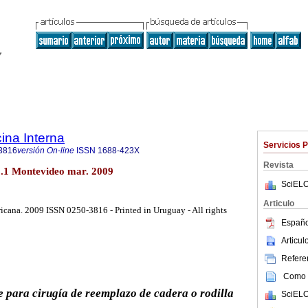
ina Interna
Servicios 
3816
versión On-line
ISSN
1688-423X
Revista
o.1 Montevideo mar. 2009
SciELO
Articulo
cana. 2009 ISSN 0250-3816 - Printed in Uruguay - All rights
Españo
Articu
Referen
Como c
 para cirugía de reemplazo de cadera o rodilla
SciELO