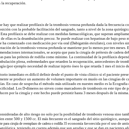
 la recuperación.
 hay que realizar profilaxis de la trombosis venosa profunda dada la frecuencia c
sición con la probable facilitación del sangrado, tanto a nivel de la zona quirúrgi
Esta profilaxis se debe realizar con medidas farmacológicas, que superan ampliament
e de ellas es la deambulación precoz. Se puede realizar con heparinas de bajo peso 
e ha comenzado con medicación por vía oral (Dabigatrán etexilato), con niveles sim
entación de la trombosis venosa profunda se mantiene por lo menos por tres meses. E
omendaciones internacionales, se acepta que para la cirugía de prótesis de cadera de
s para las prótesis de rodilla como mínimo. La continuidad de la profilaxis depen
ambulación plena, enfermedades que retarden la recuperación, antecedentes de tr
rugía (por ejemplo necesidad de realizar injerto óseo lo que retarda 1 mes el inicio 
orio inmediato es difícil definir desde el punto de vista clínico si el paciente pre
ente se produce un aumento de volumen importante en muslo en las cirugías de cad
s días. En caso de sospecha el método más utilizado en nuestro medio es la Ecografi
cificidad. Los D-dímeros no sirven como marcadores de trombosis en este tipo de 
ducen por la cirugía y este hecho puede persistir hasta 3 meses después de la misma.
consideradas de alto riesgo no solo por la posibilidad de trombosis venosa sino tam
den entre 500 y 1500 cc. El más frecuente es el sangrado del sitio quirúrgico, aunq
economía favorecida por el uso de antic
e para cirujía de reemplazo de cadera o rodilla 35
matológica, teniendo en cuenta además que son agudas y que se dan en pacientes añ