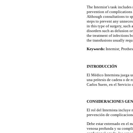
The Internist’s task includes
prevention of complications 
Although consultations to spec
steps to prevent any unneces
in this type of surgery, suc
disorders such as delusion or
the treatment of infections b
the transfusions usually requ
Keywords:
Internist; Prothe
INTRODUCCIÓN
El Médico Internista juega u
una prótesis de cadera o de r
Carlos Suero, en el Servicio
CONSIDERACIONES GE
El rol del Internista incluye
prevención de complicacione
Debe estar entrenado en el m
venosa profunda y su complic