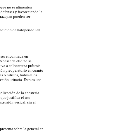
 que no se alimenten
 defensas y favoreciendo la
lorazepan pueden ser
 adición de haloperidol en
 ser encontrada en
 pesar de ello no se
 va a colocar una prótesis.
ión preoperatorio en cuanto
 o nitritos, todos ellos
ección urinaria. Esto es una
plicación de la anestesia
que justifica el uso
stensión vesical, sin el
 presenta sobre la general en