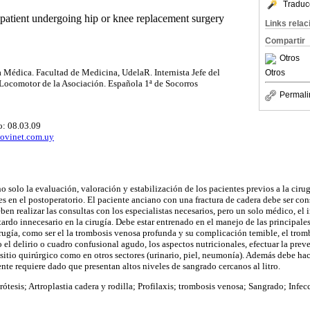
Traduc
atient undergoing hip or knee replacement surgery
Links rela
Compartir
Otros
 Médica. Facultad de Medicina, UdelaR. Internista Jefe del
Otros
 Locomotor de la Asociación. Española 1ª de Socorros
Permali
o: 08.03.09
ovinet.com.uy
 no solo la evaluación, valoración y estabilización de los pacientes previos a la cir
 en el postoperatorio. El paciente anciano con una fractura de cadera debe ser co
ben realizar las consultas con los especialistas necesarios, pero un solo médico, el i
etardo innecesario en la cirugía. Debe estar entrenado en el manejo de las principal
irugía, como ser el la trombosis venosa profunda y su complicación temible, el tr
 el delirio o cuadro confusional agudo, los aspectos nutricionales, efectuar la prev
 sitio quirúrgico como en otros sectores (urinario, piel, neumonía). Además debe ha
nte requiere dado que presentan altos niveles de sangrado cercanos al litro.
Prótesis; Artroplastia cadera y rodilla; Profilaxis; trombosis venosa; Sangrado; Infec