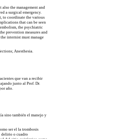
 but also the management and
red a surgical emergency.
st, to coordinate the various
mplications that can be seen
embolism, the psychiatric
t the prevention measures and
, the internist must manage
ections; Anesthesia.
cientes que van a recibir
ajando junto al Prof. Dr.
por año.
ugía sino también el manejo y
omo ser el la trombosis
 delirio o cuadro