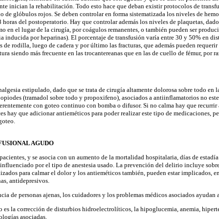
te inician la rehabilitación. Todo esto hace que deban existir protocolos de transf
 de glóbulos rojos. Se deben controlar en forma sistematizada los niveles de hemo
 48 horas del postoperatorio. Hay que controlar además los niveles de plaquetas, dad
 en el lugar de la cirugía, por coágulos remanentes, o también pueden ser producid
 inducida por heparinas). El porcentaje de transfusión varía entre 30 y 50% en dist
sis de rodilla, luego de cadera y por último las fracturas, que además pueden requerir
tura siendo más frecuente en las trocantereanas que en las de cuello de fémur, por 
algesia estipulado, dado que se trata de cirugía altamente dolorosa sobre todo en l
 opiodes (tramadol sobre todo y propoxifeno), asociados a antiinflamatorios no est
ferentemente con goteo continuo con bomba o difusor. Si no calma hay que recurrir 
s hay que adicionar antieméticos para poder realizar este tipo de medicaciones, pe
goteo.
NFUSIONAL AGUDO
acientes, y se asocia con un aumento de la mortalidad hospitalaria, días de estadía
influenciado por el tipo de anestesia usado. La prevención del delirio incluye sobr
lizados para calmar el dolor y los antieméticos también, pueden estar implicados, en
as, antidepresivos.
encia de personas ajenas, los cuidadores y los problemas médicos asociados ayudan a
es la corrección de disturbios hidroelectrolíticos, la hipoglucemia, anemia, hiperte
ologías asociadas.