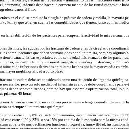
os nutricionales, efectuar la prevención y tratamiento de las infecciones tanto a ni
 piel, neumonía). Además debe hacer un correcto manejo de las transfusiones que ha
ngradocercanos al litro.
táreo en el cual se produce la cirugía de prótesis de cadera y rodilla, la mayoría 
un 75%, hay que tener en cuenta las comorbilidades que tienen, junto con las medi
r en la rehabilitación de los pacientes para recuperar la actividad lo más cercana po
ones distintas, las agudas por las fracturas de cadera y las de cirugías de coordinaci
 las complicaciones que deben ser manejadas por el internista, pero hay algunos he
e tienen características especiales, como ser la edad más avanzada de los paciente
s intenso, imposibilidad total de movilizarse, dependencia y postración, complicac
yor número de infecciones derivadas entre otros hechos por la mayor estadía en ambie
a una mayor morbimortalidad a corto plazo.
fractura de cadera debe ser considerado como una situación de urgencia quirúrgica. 
as necesarios, pero un solo médico, el internista es el que debe coordinarlos para evi
dicos deben ser estabilizados, pero no hay que esperar la optimización total, lo que
as primeras 48 horas.
nte una demencia avanzada, no caminara previamente o tenga comorbilidades que ha
cación es siempre el tratamiento quirúrgico.
ria ronda entre el 3 y 8%,
causada por neumonía, insuficiencia cardiaca, tromboe
dad esta entre el 20 y 25%, o sea 15% por encima de la esperada para la misma edad s
actura es parte de una declinación funcional progresiva, inmovilidad, institucional
importantes, institucionalizados y dementes y se ve notablemente agravada por aq