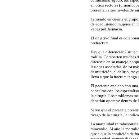
confusional agudo, los aspect
en otros sectores (urinario,
presentan altos niveles de sa
Teniendo en cuenta el grupo e
de edad, siendo mujeres en 
veces polifarmacia.
El objetivo final es colabora
prefractura.
Hay que diferenciar 2 situaci
rodilla. Comparten muchas de
diferente en su manejo porqu
lesiones asociadas, dolor má
desnutrición, el delirio, ma
lleva a que la fractura teng
El paciente anciano con una 
consultas con los especialist
la cirugía. Los problemas mé
deberían operarse dentro de l
Salvo que el paciente prese
riesgo de la cirugía, la indi
La mortalidad intrahospitala
miocardio. Al año la mortali
que a que la condición de fr
mayor edad, comorbilidades 