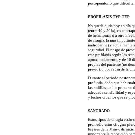
postoperatorio que dificultan
PROFILAXIS TVP-TEP
No queda duda hoy en día que
(entre 40 y 50%), en contrapo
de hematomas o a otro nivel. 
de cirugía, la más important
nadroparina) y actualmente s
seguridad. El riesgo de pres
esta profilaxis según las rec
aproximadamente, y de 10 día
propias del paciente (no de
previo), o por causa de la ci
Durante el periodo postoperat
profunda, dado que habitualm
las rodillas, en los primero
adecuada sensibilidad y espe
y lechos cruentos que se pro
SANGRADO
Estos tipos de cirugía están 
promedio estas cirugías pier
lugares de la
Manejo del pacient
importante la reposición he