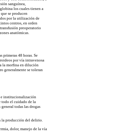
usión sanguínea,
globina los cuales tienen a
o que se producen
os por la utilización de
intos centros, en orden
 transfusión preoperatorio
razones anatómicas.
as primeras 48 horas. Se
eroideos por vía intravenosa
a la morfina en dilución
ro generalmente se toleran
 e institucionalización
e todo el cuidado de la
 general todas las drogas
 la producción del delirio.
rmia, dolor, manejo de la vía