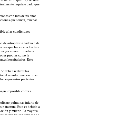
vel del sitio quirúrgico como
bitualmente requiere dado que
personas con más de 65 años
caciones que toman, muchas
sible a las condiciones
ón de artroplastia cadera o de
chos que hacen a la fractura
s, mayor comorbilidades y
iones propias como la
ntes hospitalarios. Esto
Se deben realizar las
tar el retardo innecesario en
 hace que estos pacientes
gan imposible correr el
mbolismo
pulmonar, infarto de
in fractura. Esto es debido a
ización y muerte. Es mayor a
uellos que no son capaces de