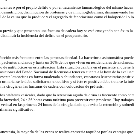
ientes o por el propio delirio o por el tratamiento farmacológico del mismo hacen
 a desnutrición, disminución de proteínas y de inmunoglobulinas, disminuyendo las
 el de la causa que lo produce y el agregado de fenotiazinas como el haloperidol o 
ro previo y que presentan una fractura de cadera hoy se está ensayando con éxito la
 disminuir la incidencia del delirio en el preoperatorio.
nfección más frecuente entre las personas de edad. La bacteriuria asintomática puede
cientes ancianos y hasta un 30% de los que viven en residenciales de ancianos. A
o de antibióticos en esta situación. Esta situación cambia en el paciente al que se le
osiciones del Fondo Nacional de Recursos a tener en cuenta a la hora de la evaluac
resenta leucocitos en forma moderada o abundantes, estearasas leucocitarias positivas
urinaria, se le debe solicitar un urocultivo y si éste es positivo debe tratarse la inf
n la cirugía en las fracturas de cadera con colocación de prótesis.
los catéteres vesicales, dado que la retención aguda de orina es frecuente como com
a la brevedad, 24 a 36 horas como máximo para prevenir este problema. Hay trabajos 
 vesical en las primeras 24 horas de la cirugía, dado que evita la retención y sobredi
inarias significativo.
 anestesia, la mayoría de las veces se realiza anestesia raquídea por las ventajas que