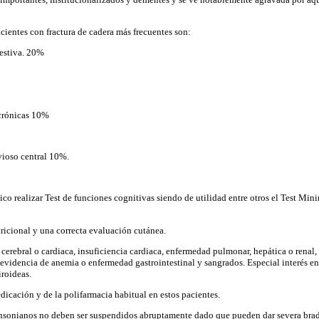
cientes con fractura de cadera más frecuentes son:
gestiva. 20%
crónicas 10%
vioso central 10%.
co realizar Test de funciones cognitivas siendo de utilidad entre otros el Test Mini
tricional y una correcta evaluación cutánea.
cerebral o cardiaca, insuficiencia
cardiaca, enfermedad pulmonar, hepática o renal
 y evidencia de anemia o enfermedad gastrointestinal y sangrados. Especial interés e
roideas.
dicación y de la polifarmacia habitual en estos pacientes.
nsonianos no deben ser suspendidos
abruptamente dado que pueden dar severa bra