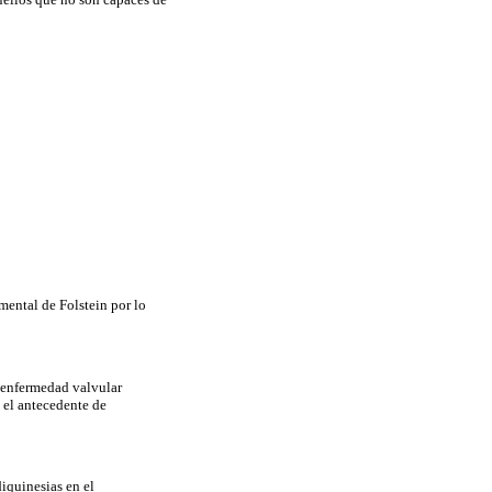
mental de Folstein por lo
, enfermedad valvular
n el antecedente de
diquinesias
en el