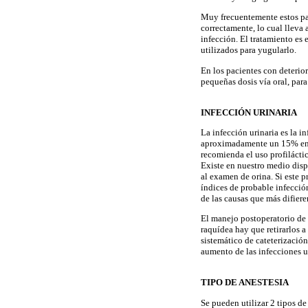
Muy frecuentemente estos pac
correctamente, lo cual lleva
infección. El tratamiento es
utilizados para yugularlo.
En los pacientes con deterio
pequeñas dosis vía oral, para
INFECCIÓN URINARIA
La infección urinaria es la i
aproximadamente un 15% en pa
recomienda el uso profiláctic
Existe en nuestro medio disp
al examen de orina. Si este p
índices de probable infección 
de las causas que más difiere
El manejo postoperatorio de 
raquídea hay que retirarlos 
sistemático de cateterización
aumento de las infecciones ur
TIPO DE ANESTESIA
Se pueden utilizar 2 tipos de