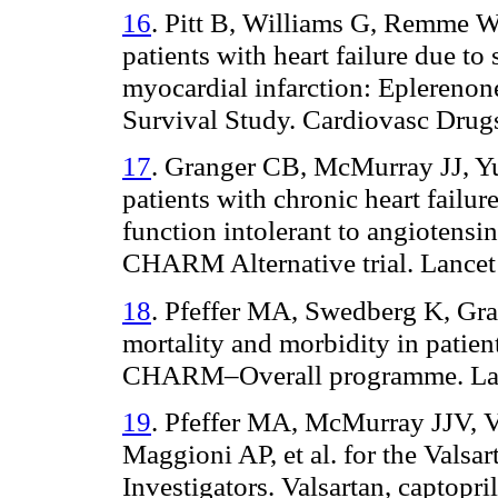
16
. Pitt B, Williams G, Remme W
patients with heart failure due to
myocardial infarction: Eplerenon
Survival Study. Cardiovasc Drug
17
. Granger CB, McMurray JJ, Yus
patients with chronic heart failur
function intolerant to angiotensi
CHARM Alternative trial. Lance
18
. Pfeffer MA, Swedberg K, Gran
mortality and morbidity in patient
CHARM–Overall programme. Lan
19
. Pfeffer MA, McMurray JJV, 
Maggioni AP, et al. for the Valsar
Investigators. Valsartan, captopri