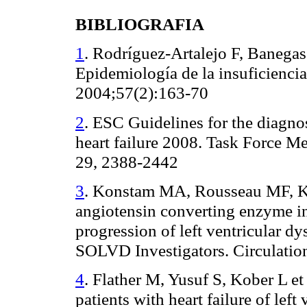
BIBLIOGRAFIA
1
. Rodríguez-Artalejo F, Banegas
Epidemiología de la insuficienci
2004;57(2):163-70
2
. ESC Guidelines for the diagno
heart failure 2008. Task Force M
29, 2388-2442
3
. Konstam MA, Rousseau MF, Kr
angiotensin converting enzyme in
progression of left ventricular dys
SOLVD Investigators. Circulati
4
. Flather M, Yusuf S, Kober L et
patients with heart failure of left