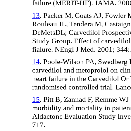
failure (MERIT-HF). JAMA. 200
13
. Packer M, Coats AJ, Fowler
Rouleau JL, Tendera M, Castaig
DeMetsDL; Carvedilol Prospecti
Study Group. Effect of carvedilol
fialure. NEngl J Med. 2001; 344
14
. Poole-Wilson PA, Swedberg K
carvedilol and metoprolol on clin
heart failure in the Carvedilol 
randomised controlled trial. Lan
15
. Pitt B, Zannad F, Remme WJ e
morbidity and mortality in patien
Aldactone Evaluation Study Inve
717.