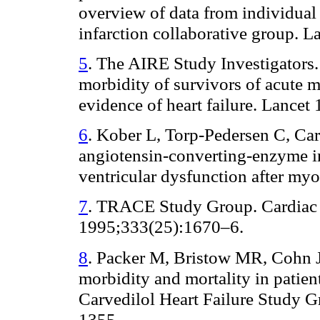
overview of data from individual
infarction collaborative group. 
5
. The AIRE Study Investigators. 
morbidity of survivors of acute m
evidence of heart failure. Lance
6
. Kober L, Torp-Pedersen C, Carlse
angiotensin-converting-enzyme inh
ventricular dysfunction after myo
7
. TRACE Study Group. Cardiac 
1995;333(25):1670–6.
8
. Packer M, Bristow MR, Cohn JN
morbidity and mortality in patient
Carvedilol Heart Failure Study 
1355.