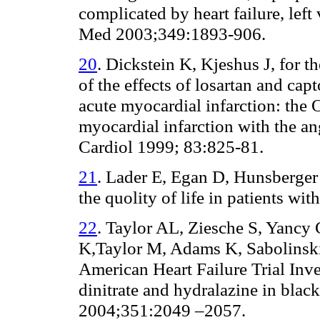
complicated by heart failure, left
Med 2003;349:1893-906.
20
. Dickstein K, Kjeshus J, fo
of the effects of losartan and cap
acute myocardial infarction: the
myocardial infarction with the an
Cardiol 1999; 83:825-81.
21
. Lader E, Egan D, Hunsberger 
the quolity of life in patients wit
22
. Taylor AL, Ziesche S, Yancy
K,Taylor M, Adams K, Sabolinski
American Heart Failure Trial Inv
dinitrate and hydralazine in black
2004;351:2049 –2057.