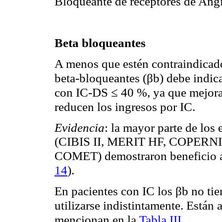
Bloqueante de receptores de Angi
Beta bloqueantes
A menos que estén contraindicado
beta-bloqueantes (βb) debe indica
con IC-DS ≤ 40 %, ya que mejoran
reducen los ingresos por IC.
Evidencia
: la mayor parte de los
(CIBIS II, MERIT HF, COPER
COMET) demostraron beneficio a
14
)
.
En pacientes con IC los βb no tie
utilizarse indistintamente. Están 
mencionan en la
Tabla III
.