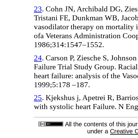
23
. Cohn JN, Archibald DG, Zies
Tristani FE, Dunkman WB, Jacobs
vasodilator therapy on mortality i
ofa Veterans Administration Coo
1986;314:1547–1552.
24
. Carson P, Ziesche S, Johnson 
Failure Trial Study Group. Racial
heart failure: analysis of the Vaso
1999;5:178 –187.
25
. Kjekshus j, Apetrei R, Barrios
with systolic heart Failure. N E
All the contents of this jo
under a
Creative 