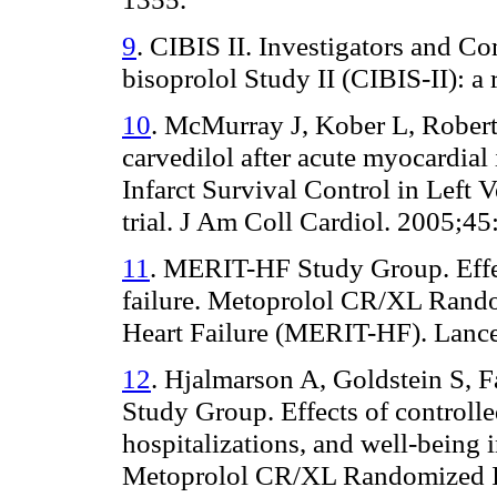
9
. CIBIS II. Investigators and C
bisoprolol Study II (CIBIS-II): a
10
. McMurray J, Kober L, Roberts
carvedilol after acute myocardial 
Infarct Survival Control in Lef
trial. J Am Coll Cardiol. 2005;4
11
. MERIT-HF Study Group. Effec
failure. Metoprolol CR/XL Rando
Heart Failure (MERIT-HF). Lanc
12
. Hjalmarson A, Goldstein S, F
Study Group. Effects of controlle
hospitalizations, and well-being in
Metoprolol CR/XL Randomized Int