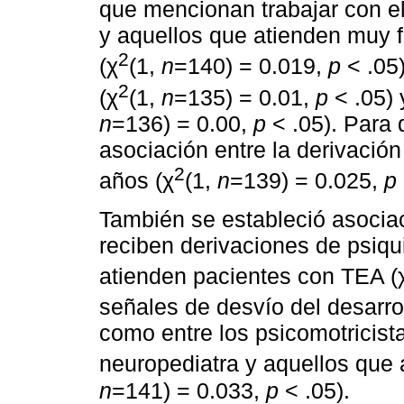
que mencionan trabajar con e
y aquellos que atienden muy 
2
(χ
(1,
n
=140) = 0.019,
p
< .05)
2
(χ
(1,
n
=135) = 0.01,
p
< .05) 
n
=136) = 0.00,
p
< .05). Para 
asociación entre la derivació
2
años (χ
(1,
n
=139) = 0.025,
p
También se estableció asociac
reciben derivaciones de psiqui
atienden pacientes con TEA (
señales de desvío del desarrol
como entre los psicomotricist
neuropediatra y aquellos que 
n
=141) = 0.033,
p
< .05).