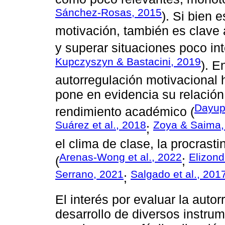
Sánchez-Rosas, 2015
). Si bien 
motivación, también es clave 
y superar situaciones poco in
Kupczyszyn & Bastacini, 2019
). E
autorregulación motivacional
pone en evidencia su relación 
Dayupa
rendimiento académico (
Suárez et al., 2018
Zoya & Saima,
;
el clima de clase, la procrast
Arenas-Wong et al., 2022
Elizond
(
;
Serrano, 2021
Salgado et al., 201
;
El interés por evaluar la auto
desarrollo de diversos instru