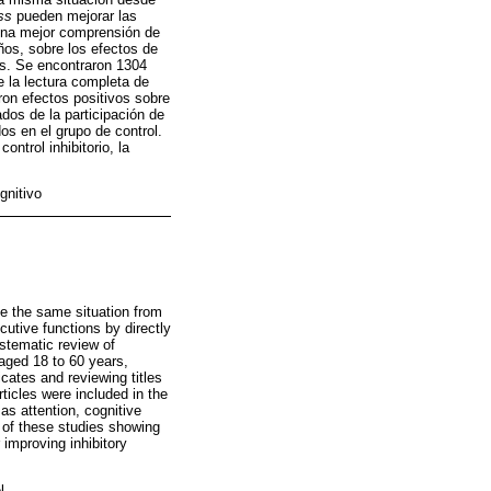
ss
pueden mejorar las
 una mejor comprensión de
ños, sobre los efectos de
os. Se encontraron 1304
e la lectura completa de
aron efectos positivos sobre
ados de la participación de
os en el grupo de control.
ntrol inhibitorio, la
gnitivo
ee the same situation from
utive functions by directly
ystematic review of
 aged 18 to 60 years,
cates and reviewing titles
rticles were included in the
 as attention, cognitive
ur of these studies showing
 improving inhibitory
l