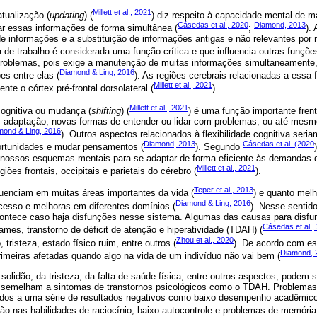
Millett et al., 2021
tualização (
updating
) (
) diz respeito à capacidade mental de 
Cásedas et al., 2020
Diamond, 2013
r essas informações de forma simultânea (
;
).
e informações e a substituição de informações antigas e não relevantes por 
 de trabalho é considerada uma função crítica e que influencia outras funçõ
 problemas, pois exige a manutenção de muitas informações simultaneamente,
Diamond & Ling, 2016
es entre elas (
). As regiões cerebrais relacionadas a essa
Millett et al., 2021
nte o córtex pré-frontal dorsolateral (
).
Millett et al., 2021
 cognitiva ou mudança (
shifting
) (
) é uma função importante fren
 adaptação, novas formas de entender ou lidar com problemas, ou até mes
mond & Ling, 2016
). Outros aspectos relacionados à flexibilidade cognitiva seri
Diamond, 2013
Cásedas et al. (2020
portunidades e mudar pensamentos (
). Segundo
 nossos esquemas mentais para se adaptar de forma eficiente às demandas 
Millett et al., 2021
iões frontais, occipitais e parietais do cérebro (
).
Teper et al., 2013
luenciam em muitas áreas importantes da vida (
) e quanto mel
Diamond & Ling, 2016
esso e melhoras em diferentes domínios (
). Nesse sentido
ontece caso haja disfunções nesse sistema. Algumas das causas para disf
Cásedas et al.,
ames, transtorno de déficit de atenção e hiperatividade (TDAH) (
Zhou et al., 2020
 tristeza, estado físico ruim, entre outros (
). De acordo com es
Diamond, 
imeiras afetadas quando algo na vida de um indivíduo não vai bem (
solidão, da tristeza, da falta de saúde física, entre outros aspectos, podem s
ssemelham a sintomas de transtornos psicológicos como o TDAH. Problema
nados a uma série de resultados negativos como baixo desempenho acadêmic
o nas habilidades de raciocínio, baixo autocontrole e problemas de memória