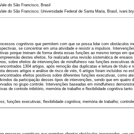
ale do São Francisco, Brasil
ale do São Francisco; Universidade Federal de Santa Maria, Brasil, ivani.b
rocessos cognitivos que permitem com que se possa lidar com obstáculos i
rspectivas, se concentrar em uma atividade e resistir a impulsos. Intervençõ
tivas porque treinam de forma direta essas funções ao mesmo tempo em qu
ompreensão destes efeitos, foi realizada uma revisão sistemática de ensaios
nos, sobre efeitos de intervenções de
mindfulness
nas funções executivas de
encontrados 1304 artigos, após remoção das duplicatas e leitura de título e
leta desses artigos e análise de risco de viés, 6 artigos foram incluídos no 
 encontrados efeitos positivos sobre diferentes funções executivas, como ate
 advindos da participação desses tipos de intervenções, sendo que em quatro 
ervados no grupo controle. Intervenções baseadas em
mindfulness
demonstram
as de controle inibitório, memória de trabalho e flexibilidade cognitiva tanto
ss; funções executivas; flexibilidade cognitiva; memória de trabalho; controle 
son procesos cognitivos que permiten afrontar obstáculos inesperados, ver u