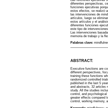
diferentes perspectivas, c
funciones ejecutivas porqu
estos efectos, se realizó 
las intervenciones de
mind
artículos, luego se elimina
estos artículos y el anális
diferentes funciones ejecut
este tipo de intervencione
Las intervenciones basad
memoria de trabajo y la fle
Palabras clave:
mindfulnes
ABSTRACT:
Executive functions are co
different perspectives, fo
training these functions wh
randomized controlled trial
published in the last 5 yea
and abstracts, 32 articles 
study. All the studies incl
control, and psychological f
greater effects compared to
control, working memory, and
Keywords:
mindfulness; ex