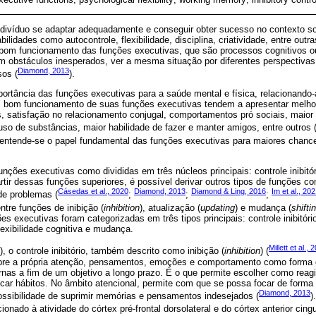
divíduo se adaptar adequadamente e conseguir obter sucesso no contexto soc
bilidades como autocontrole, flexibilidade, disciplina, criatividade, entre o
o bom funcionamento das funções executivas, que são processos cognitivos 
m obstáculos inesperados, ver a mesma situação por diferentes perspectiva
Diamond, 2013
sos (
).
rtância das funções executivas para a saúde mental e física, relacionando-
m bom funcionamento de suas funções executivas tendem a apresentar melho
, satisfação no relacionamento conjugal, comportamentos pró sociais, maior 
uso de substâncias, maior habilidade de fazer e manter amigos, entre outros 
o, entende-se o papel fundamental das funções executivas para maiores chan
ções executivas como divididas em três núcleos principais: controle inibitór
partir dessas funções superiores, é possível derivar outros tipos de funções co
Cásedas et al., 2020
Diamond, 2013
Diamond & Ling, 2016
Im et al., 20
de problemas (
;
;
;
entre funções de inibição (
inhibition
), atualização (
updating
) e mudança (
shifti
es executivas foram categorizadas em três tipos principais: controle inibitór
lexibilidade cognitiva e mudança.
Millett et al., 
), o controle inibitório, também descrito como inibição (
inhibition
) (
bre a própria atenção, pensamentos, emoções e comportamento como forma 
rnas a fim de um objetivo a longo prazo. É o que permite escolher como reagi
ficar hábitos. No âmbito atencional, permite com que se possa focar de forma 
Diamond, 2013
ossibilidade de suprimir memórias e pensamentos indesejados (
)
acionado à atividade do córtex pré-frontal dorsolateral e do córtex anterior cing