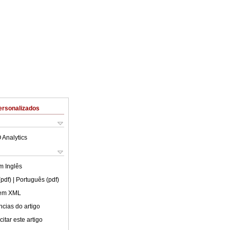
ersonalizados
 Analytics
em
Inglês
(pdf)
| Português (pdf)
 em XML
cias do artigo
itar este artigo