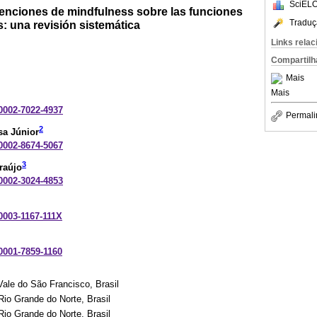
SciELO
venciones de mindfulness sobre las funciones
Traduç
s: una revisión sistemática
Links rela
Compartilh
Mais
Mais
-0002-7022-4937
Permali
2
a Júnior
-0002-8674-5067
3
raújo
-0002-3024-4853
-0003-1167-111X
-0001-7859-1160
Vale do São Francisco, Brasil
io Grande do Norte, Brasil
io Grande do Norte, Brasil