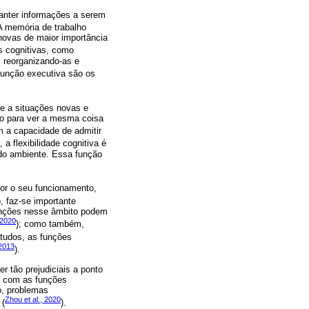
manter informações a serem
 A memória de trabalho
novas de maior importância
es cognitivas, como
 reorganizando-as e
 função executiva são os
te a situações novas e
mo para ver a mesma coisa
am a capacidade de admitir
), a flexibilidade cognitiva é
do ambiente. Essa função
hor o seu funcionamento,
, faz-se importante
unções nesse âmbito podem
 2020
); como também,
tudos, as funções
2013
).
er tão prejudiciais a ponto
s com as funções
o, problemas
Zhou et al., 2020
 (
).