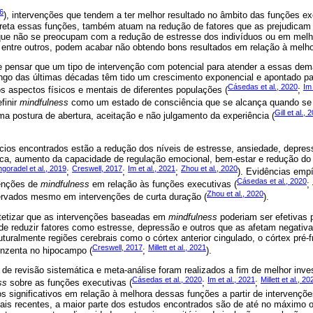
6
), intervenções que tendem a ter melhor resultado no âmbito das funções e
direta essas funções, também atuam na redução de fatores que as prejudica
ue não se preocupam com a redução de estresse dos indivíduos ou em melho
l, entre outros, podem acabar não obtendo bons resultados em relação à melh
e pensar que um tipo de intervenção com potencial para atender a essas d
ongo das últimas décadas têm tido um crescimento exponencial e apontado pa
Cásedas et al., 2020
Im 
s aspectos físicos e mentais de diferentes populações (
;
finir
mindfulness
como um estado de consciência que se alcança quando se 
Gill et al., 
 postura de abertura, aceitação e não julgamento da experiência (
ícios encontrados estão a redução dos níveis de estresse, ansiedade, depre
ica, aumento da capacidade de regulação emocional, bem-estar e redução do
goradel et al., 2019
Creswell, 2017
Im et al., 2021
Zhou et al., 2020
;
;
;
). Evidências em
Cásedas et al., 2020
venções de
mindfulness
em relação às funções executivas (
;
Zhou et al., 2020
ervados mesmo em intervenções de curta duração (
).
otetizar que as intervenções baseadas em
mindfulness
poderiam ser efetivas 
de reduzir fatores como estresse, depressão e outros que as afetam negativa
turalmente regiões cerebrais como o córtex anterior cingulado, o córtex pré-fr
Creswell, 2017
Millett et al., 2021
inzenta no hipocampo (
;
).
de revisão sistemática e meta-análise foram realizados a fim de melhor inves
Cásedas et al., 2020
Im et al., 2021
Millett et al., 20
ss
sobre as funções executivas (
;
;
s significativos em relação à melhora dessas funções a partir de intervençõ
s recentes, a maior parte dos estudos encontrados são de até no máximo o