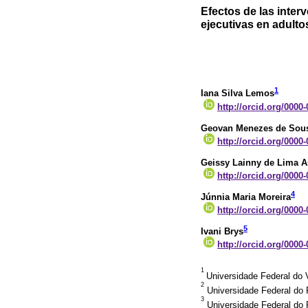
Efectos de las inter
ejecutivas en adulto
1
Iana Silva Lemos
http://orcid.org/0000
Geovan Menezes de Sous
http://orcid.org/0000
Geissy Lainny de Lima A
http://orcid.org/0000
4
Júnnia Maria Moreira
http://orcid.org/0000
5
Ivani Brys
http://orcid.org/0000
1
Universidade Federal do 
2
Universidade Federal do R
3
Universidade Federal do R