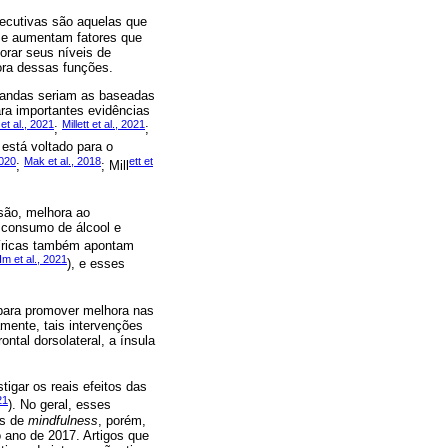
xecutivas são aquelas que
m e aumentam fatores que
rar seus níveis de
ora dessas funções.
emandas seriam as baseadas
ra importantes evidências
et al., 2021
Millett et al., 2021
;
;
está voltado para o
2020
Mak et al., 2018
ett et
;
; Mill
ssão, melhora ao
 consumo de álcool e
píricas também apontam
Im et al., 2021
), e esses
para promover melhora nas
mente, tais intervenções
ontal dorsolateral, a ínsula
tigar os reais efeitos das
21
). No geral, esses
es de
mindfulness
, porém,
 ano de 2017. Artigos que