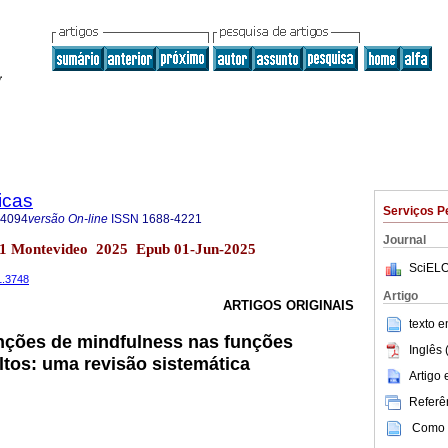
icas
Serviços P
-4094
versão On-line
ISSN
1688-4221
Journal
no.1 Montevideo 2025 Epub 01-Jun-2025
SciELO
1.3748
Artigo
ARTIGOS ORIGINAIS
texto 
enções de mindfulness nas funções
Inglês 
ltos: uma revisão sistemática
Artigo
Referên
Como c