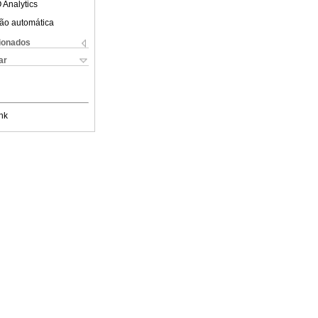
 Analytics
ão automática
cionados
ar
nk