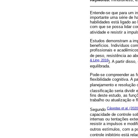
Entende-se que para um in
importante uma série de ha
habilidades está ligado a
com que se possa lidar co
atividade e resistir a impul
Estudos demonstram a impo
benefícios. Indivíduos co
profissionais e acadêmicos
de peso, resistência ao ab
& Ling, 2016
). A partir diss
equilibrada.
Pode-se compreender as fun
flexibilidade cognitiva. A 
planejamento e resolução 
classificação seria dividir 
fins deste estudo, as funçõ
trabalho ou atualização e f
Cásedas et al. (2020
Segundo
capacidade de controle so
internas ou tentações exte
resistir a impulsos e modi
outros estímulos, com a p
controle inibitório está rel