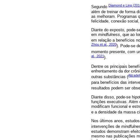
Diamond e Ling (201
Segundo
além de treinar de forma 
as melhoram. Programas q
felicidade, conexão socia
Diante do exposto, pode-s
em
mindfulness
, que ao l
em relação a benefícios no
Zhou et al., 2020
). Pode-se de
momento presente, com uma
al., 2021
).
Dentre os principais benef
enfrentamento da dor crôn
Alizadeh
outras substâncias (
para benefícios das inter
resultados podem ser obs
Diante disso, pode-se hip
funções executivas. Além 
modificam funcional e estru
e a densidade da massa c
Nos últimos anos, estudos 
intervenções de
mindfulne
estudos demonstram efeito
mesmo nas publicações mai