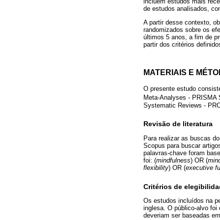
incluem estudos mais recen
de estudos analisados, co
A partir desse contexto, o
randomizados sobre os efe
últimos 5 anos, a fim de 
partir dos critérios defini
MATERIAIS E MÉT
O presente estudo consist
Meta-Analyses - PRISMA S
Systematic Reviews - P
Revisão de literatura
Para realizar as buscas d
Scopus para buscar artigos
palavras-chave foram base
foi: (
mindfulness
) OR (
mind
flexibility
) OR (
executive f
Critérios de elegibilid
Os estudos incluídos na p
inglesa. O público-alvo fo
deveriam ser baseadas e