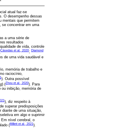
ial atual faz-se
utras. O desempenho dessas
ou mentais que permitem
s, se concentrar em uma
as a uma série de
res resultados
qualidade de vida, controle
Cásedas et al., 2020
Diamond
(
;
ces de uma vida saudável e
io, memória de trabalho e
mo raciocínio,
21
). Outra possível
Zhou et al., 2020
ng
) (
). Para
io ou inibição, memória de
2021
), diz respeito à
de superar predisposições
r diante de uma situação,
seletiva em algo e suprimir
. Em nível cerebral, o
Millett et al., 2021
ulado (
).