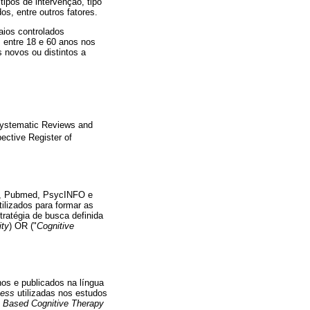
tipos de intervenção, tipo
dos, entre outros fatores.
aios controlados
 entre 18 e 60 anos nos
 novos ou distintos a
Systematic Reviews and
pective Register of
ce, Pubmed, PsycINFO e
ilizados para formar as
ratégia de busca definida
ity
) OR ("
Cognitive
os e publicados na língua
ness
utilizadas nos estudos
 Based Cognitive Therapy