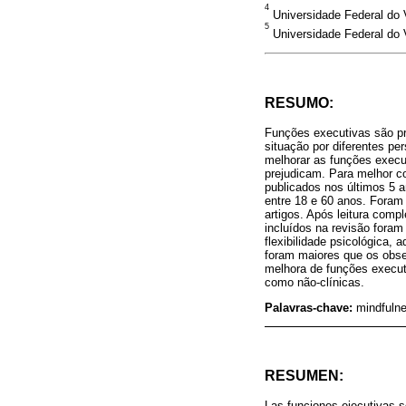
4
Universidade Federal do V
5
Universidade Federal do V
RESUMO:
Funções executivas são p
situação por diferentes pe
melhorar as funções execu
prejudicam. Para melhor c
publicados nos últimos 5 a
entre 18 e 60 anos. Foram 
artigos. Após leitura comp
incluídos na revisão foram
flexibilidade psicológica,
foram maiores que os obs
melhora de funções executiv
como não-clínicas.
Palavras-chave:
mindfulne
RESUMEN:
Las funciones ejecutivas 