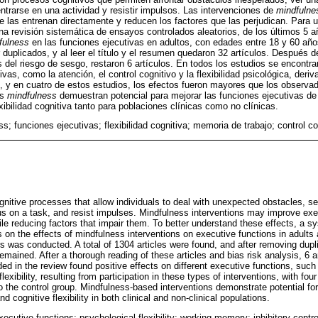
entrarse en una actividad y resistir impulsos. Las intervenciones de
mindfulne
e las entrenan directamente y reducen los factores que las perjudican. Para
una revisión sistemática de ensayos controlados aleatorios, de los últimos 5 a
fulness
en las funciones ejecutivas en adultos, con edades entre 18 y 60 añ
r duplicados, y al leer el título y el resumen quedaron 32 artículos. Después d
is del riesgo de sesgo, restaron 6 artículos. En todos los estudios se encontr
ivas, como la atención, el control cognitivo y la flexibilidad psicológica, deriv
s, y en cuatro de estos estudios, los efectos fueron mayores que los observad
as
mindfulness
demuestran potencial para mejorar las funciones ejecutivas de co
xibilidad cognitiva tanto para poblaciones clínicas como no clínicas.
s; funciones ejecutivas; flexibilidad cognitiva; memoria de trabajo; control co
gnitive processes that allow individuals to deal with unexpected obstacles, s
cus on a task, and resist impulses. Mindfulness interventions may improve exec
ile reducing factors that impair them. To better understand these effects, a s
s on the effects of mindfulness interventions on executive functions in adults
rs was conducted. A total of 1304 articles were found, and after removing dupli
remained. After a thorough reading of these articles and bias risk analysis, 6 a
uded in the review found positive effects on different executive functions, such
lexibility, resulting from participation in these types of interventions, with fo
 the control group. Mindfulness-based interventions demonstrate potential for
 cognitive flexibility in both clinical and non-clinical populations.
ecutive functions; psychological flexibility; working memory; inhibitory contro