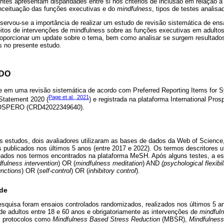
tes apresentam disparidades entre si nos critérios de inclusão em relação a 
nceituação das funções executivas e do
mindfulness
, tipos de testes analisa
bservou-se a importância de realizar um estudo de revisão sistemática de ens
itos de intervenções de mindfulness sobre as funções executivas em adultos
proporcionar um update sobre o tema, bem como analisar se surgem resultados
dos no presente estudo.
ODO
e em uma revisão sistemática de acordo com Preferred Reporting Items for 
Page et al., 2021
tatement 2020 (
) e registrada na plataforma International Pros
ROSPERO (CRD42022349640).
os estudos, dois avaliadores utilizaram as bases de dados da Web of Scien
 publicados nos últimos 5 anos (entre 2017 e 2022). Os termos descritores ut
ados nos termos encontrados na plataforma MeSH. Após alguns testes, a est
fulness intervention
) OR (
mindfulness meditation
) AND
(psychological flexibil
unctions
) OR (
self-control
) OR (
inhibitory control
).
ade
esquisa foram ensaios controlados randomizados, realizados nos últimos 5 an
i de adultos entre 18 e 60 anos e obrigatoriamente as intervenções de
mindful
m protocolos como
Mindfulness Based Stress Reduction
(MBSR),
Mindfulness