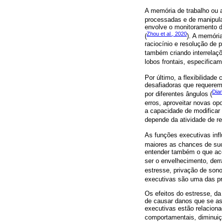
A memória de trabalho ou a
processadas e de manipula
envolve o monitoramento d
Zhou et al., 2020
(
). A memória
raciocínio e resolução de
também criando interrelaçõ
lobos frontais, especificame
Por último, a flexibilidade
desafiadoras que requerem
Dia
por diferentes ângulos (
erros, aproveitar novas o
a capacidade de modificar
depende da atividade de reg
As funções executivas inf
maiores as chances de suc
entender também o que ac
ser o envelhecimento, derr
estresse, privação de sono,
executivas são uma das pr
Os efeitos do estresse, da 
de causar danos que se a
executivas estão relacio
comportamentais, diminuiçã