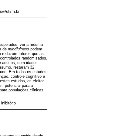
rys@ufsm.br
nesperados, ver a mesma
es de
mindfulness
podem
e reduzem fatores que as
 controlados randomizados,
 adultos, com idades
 resumo, restaram 32
estudo. Em todos os estudos
nção, controle cognitivo e
destes estudos, os efeitos
 potencial para a
 para populações clínicas
inibitório
na misma situación desde