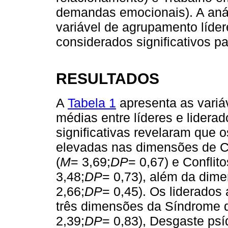
demandas emocionais). A anál
variável de agrupamento líder
considerados significativos p
RESULTADOS
A
Tabela 1
apresenta as vari
médias entre líderes e liderad
significativas revelaram que 
elevadas nas dimensões de Co
(
M
= 3,69;
DP
= 0,67) e Conflit
3,48;
DP
= 0,73), além da dim
2,66;
DP
= 0,45). Os liderado
três dimensões da Síndrome de
2,39;
DP
= 0,83), Desgaste psí