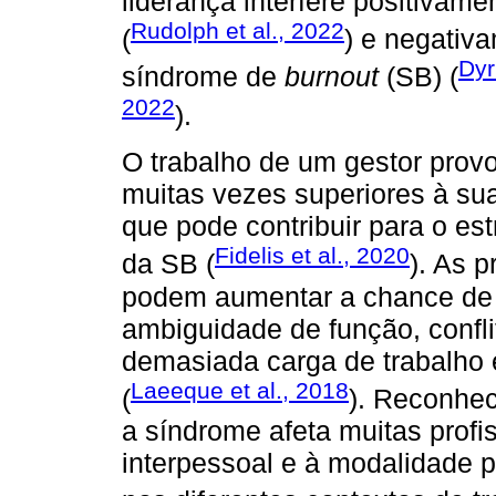
liderança interfere positivam
Rudolph et al., 2022
(
) e negativ
Dyr
síndrome de
burnout
(SB) (
2022
).
O trabalho de um gestor prov
muitas vezes superiores à su
que pode contribuir para o e
Fidelis et al., 2020
da SB (
). As p
podem aumentar a chance de 
ambiguidade de função, confli
demasiada carga de trabalho 
Laeeque et al., 2018
(
). Reconhe
a síndrome afeta muitas profi
interpessoal e à modalidade 