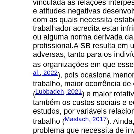
vinculada às relações interp
e atitudes negativas desenvol
com as quais necessita estabe
trabalhador acredita estar inf
ou alguma norma derivada da 
profissional.A SB resulta em
adversas, tanto para os indiv
as organizações em que esses
al., 2022
), pois ocasiona meno
trabalho, maior ocorrência d
Lubbadeh, 2021
(
) e maior rotati
também os custos sociais e e
estudos, por variáveis relaci
Maslach, 2017
trabalho (
). Ainda
problema que necessita de i