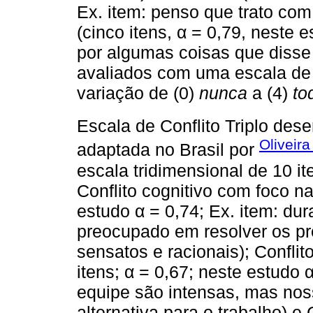
Ex. item: penso que trato co
(cinco itens, α = 0,79, neste 
por algumas coisas que disse 
avaliados com uma escala de 
variação de (0)
nunca
a (4)
to
Escala de Conflito Triplo des
Oliveir
adaptada no Brasil por
escala tridimensional de 10 ite
Conflito cognitivo com foco na 
estudo α = 0,74; Ex. item: dura
preocupado em resolver os p
sensatos e racionais); Conflit
itens; α = 0,67; neste estudo 
equipe são intensas, mas nos
alternativa para o trabalho) 