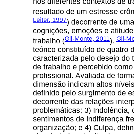
nos diferentes contextos de tr
resultado de um estresse crôn
Leiter, 1997
) decorrente de uma
cognições, emoções e atitudes
Gil-Monte, 2011
Gil-M
trabalho (
).
teórico constituído de quatro 
caracterizada pelo desejo do 
de trabalho e percebido como
profissional. Avaliada de for
dimensão indicam altos níveis
definido pelo surgimento de e
decorrente das relações inte
problemáticas; 3) Indolência,
sentimentos de indiferença fre
organização; e 4) Culpa, def