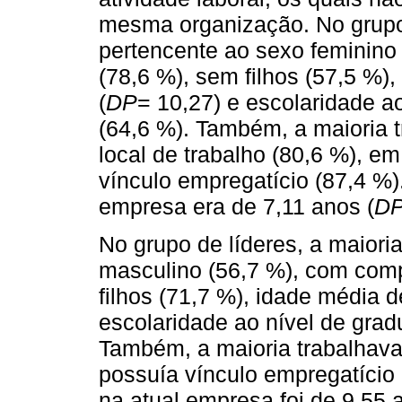
mesma organização. No grupo 
pertencente ao sexo feminino 
(78,6 %), sem filhos (57,5 %)
(
DP
= 10,27) e escolaridade a
(64,6 %). Também, a maioria 
local de trabalho (80,6 %), e
vínculo empregatício (87,4 %)
empresa era de 7,11 anos (
D
No grupo de líderes, a maiori
masculino (56,7 %), com comp
filhos (71,7 %), idade média d
escolaridade ao nível de grad
Também, a maioria trabalhava
possuía vínculo empregatício
na atual empresa foi de 9,55 