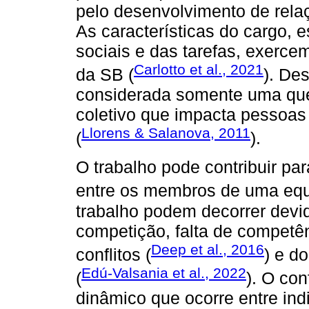
pelo desenvolvimento de rela
As características do cargo, 
sociais e das tarefas, exerce
Carlotto et al., 2021
da SB (
). De
considerada somente uma que
coletivo que impacta pessoa
Llorens & Salanova, 2011
(
).
O trabalho pode contribuir pa
entre os membros de uma equ
trabalho podem decorrer devi
competição, falta de competê
Deep et al., 2016
conflitos (
) e d
Edú-Valsania et al., 2022
(
). O con
dinâmico que ocorre entre in