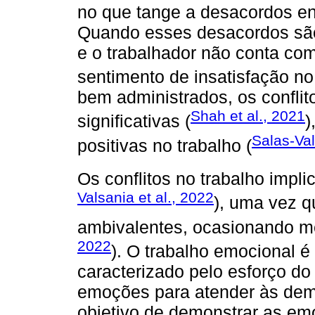
no que tange a desacordos entr
Quando esses desacordos são
e o trabalhador não conta com
sentimento de insatisfação no 
bem administrados, os confli
Shah et al., 2021
significativas (
)
Salas-Val
positivas no trabalho (
Os conflitos no trabalho impl
Valsania et al., 2022
), uma vez q
ambivalentes, ocasionando me
2022
). O trabalho emocional 
caracterizado pelo esforço do
emoções para atender às dem
objetivo de demonstrar as em