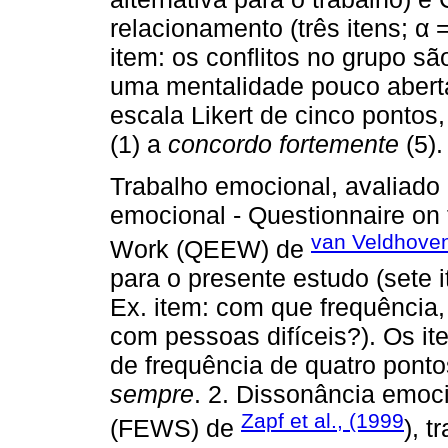
relacionamento (três itens; α 
item: os conflitos no grupo s
uma mentalidade pouco aberta
escala Likert de cinco pontos
(1) a
concordo fortemente
(5).
Trabalho emocional, avaliado
emocional - Questionnaire on
van Veldhoven
Work (QEEW) de
para o presente estudo (sete i
Ex. item: com que frequência,
com pessoas difíceis?). Os it
de frequência de quatro ponto
sempre
. 2. Dissonância emoc
Zapf et al., (1999
(FEWS) de
), 