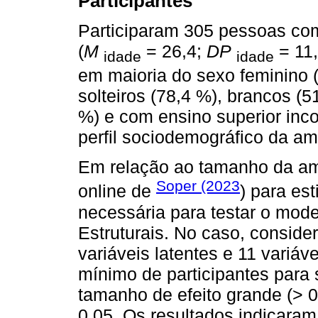
Participantes
Participaram 305 pessoas com
(
M
= 26,4;
DP
= 11,
idade
idade
em maioria do sexo feminino 
solteiros (78,4 %), brancos (5
%) e com ensino superior inco
perfil sociodemográfico da a
Em relação ao tamanho da amo
Soper (2023
online de
) para es
necessária para testar o mo
Estruturais. No caso, conside
variáveis latentes e 11 variá
mínimo de participantes para
tamanho de efeito grande (> 0
0,05. Os resultados indicara