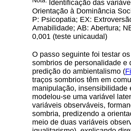
Nota:
Identificação das variáv
Orientação à Dominância Soci
P: Psicopatia; EX: Extrovers
Amabilidade; AB: Abertura; NE
0,001 (teste unicaudal)
O passo seguinte foi testar os 
sombrios de personalidade e d
predição do ambientalismo (
F
traços sombrios têm em comu
manipulação, insensibilidade
modelou-se uma variável laten
variáveis observáveis, forma
sombria, predizendo a orient
meio de duas variáveis obser
igualitarismo), explicando d