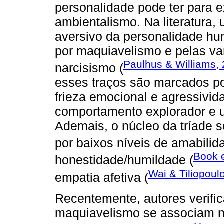
personalidade pode ter para e
ambientalismo. Na literatura
aversivo da personalidade hu
por maquiavelismo e pelas var
Paulhus & Williams,
narcisismo (
esses traços são marcados po
frieza emocional e agressivi
comportamento explorador e u
Ademais, o núcleo da tríade 
por baixos níveis de amabilid
Book e
honestidade/humildade (
Wai & Tiliopoul
empatia afetiva (
Recentemente, autores verific
maquiavelismo se associam n