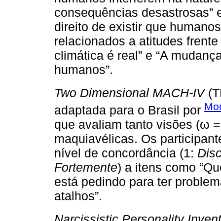
consequências desastrosas” 
direito de existir que humanos
relacionados a atitudes frent
climática é real” e “A mudanç
humanos”.
Two Dimensional MACH-IV
(T
Mon
adaptada para o Brasil por
que avaliam tanto visões (ω = 
maquiavélicas. Os participant
nível de concordância (1:
Dis
Fortemente
) a itens como “Q
está pedindo para ter problema
atalhos”.
Narcissistic Personality Inven