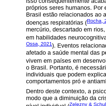
isso consequentemente acaba
próprios seres humanos. Por e
Brasil estão relacionados ao 
Rocha, 
doenças respiratórias (
mercúrio, descartado em rios
em habilidades neurocognitiv
Ossa, 2021
). Eventos relacion
afetado a saúde mental das 
vivem em países em desenvol
o Brasil. Portanto, é necessár
individuais que podem expli
comportamentos pró e antiamb
Dentro deste contexto, a psic
modo que a diminuição da cr
Zelezny & Schul