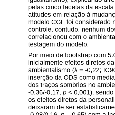
pelas cinco facetas da escala
atitudes em relação à mudança
modelo CGF foi considerado n
controle, contudo, nenhum do
correlacionou com o ambiental
testagem do modelo.
Por meio de bootstrap com 5.
inicialmente efeitos diretos 
ambientalismo (λ = -0,22; IC9
inserção da ODS como mediador
dos traços sombrios no ambie
-0,36/-0,17,
p
< 0,001), sendo
os efeitos diretos da persona
deixaram de ser estatisticamen
-0,08/0,16,
p
= 0,65) com a in