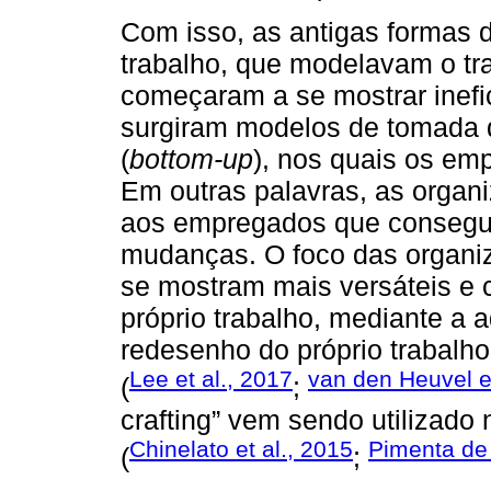
Com isso, as antigas formas 
trabalho, que modelavam o tra
começaram a se mostrar inefi
surgiram modelos de tomada 
(
bottom-up
), nos quais os e
Em outras palavras, as organ
aos empregados que consegu
mudanças. O foco das organi
se mostram mais versáteis e c
próprio trabalho, mediante a
redesenho do próprio trabalh
Lee et al., 2017
van den Heuvel et
(
;
crafting” vem sendo utilizado
Chinelato et al., 2015
Pimenta de 
(
;