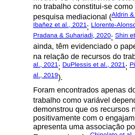
no trabalho constitui-se com
Aldrin &
pesquisa mediacional (
Ibañez et al., 2021
Llorente-Alons
;
Pradana & Suhariadi, 2020
Shin et
;
ainda, têm evidenciado o pap
na relação de recursos do trab
al., 2021
DuPlessis et al., 2021
P
;
;
al., 2019
).
Foram encontrados apenas do
trabalho como variável depen
demonstrou que os recursos n
positivamente com o engajame
apresenta uma associação pos
Chinelato et al