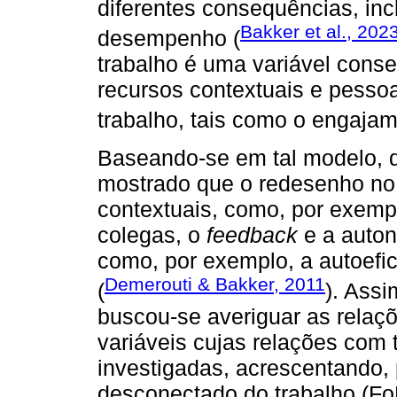
diferentes consequências, in
Bakker et al., 202
desempenho (
trabalho é uma variável conse
recursos contextuais e pessoa
trabalho, tais como o engajam
Baseando-se em tal modelo, d
mostrado que o redesenho no t
contextuais, como, por exempl
colegas, o
feedback
e a auton
como, por exemplo, a autoefic
Demerouti & Bakker, 2011
(
). Ass
buscou-se averiguar as relaç
variáveis cujas relações com 
investigadas, acrescentando,
desconectado do trabalho (F