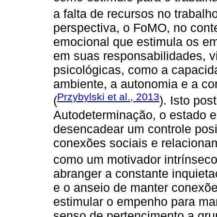
a falta de recursos no trabalho
perspectiva, o FoMO, no conte
emocional que estimula os e
em suas responsabilidades, 
psicológicas, como a capacida
ambiente, a autonomia e a co
Przybylski et al., 2013
(
). Isto po
Autodeterminação, o estado 
desencadear um controle posi
conexões sociais e relacionam
como um motivador intrínseco
abranger a constante inquieta
e o anseio de manter conexõ
estimular o empenho para man
senso de pertencimento a gr