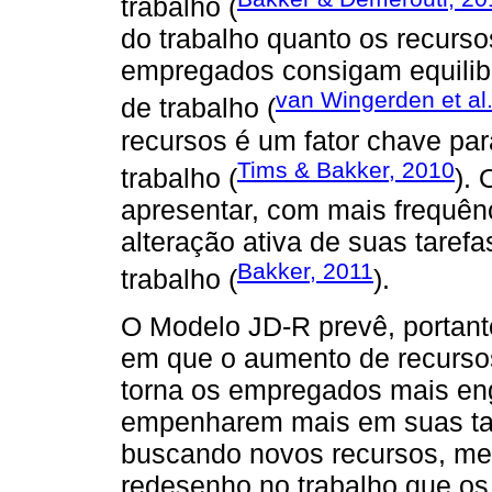
trabalho (
do trabalho quanto os recurso
empregados consigam equilib
van Wingerden et al
de trabalho (
recursos é um fator chave pa
Tims & Bakker, 2010
trabalho (
).
apresentar, com mais frequên
alteração ativa de suas taref
Bakker, 2011
trabalho (
).
O Modelo JD-R prevê, portant
em que o aumento de recursos
torna os empregados mais eng
empenharem mais em suas tar
buscando novos recursos, me
redesenho no trabalho que os 